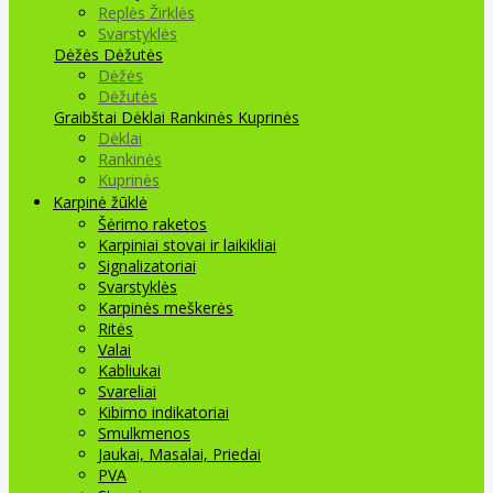
Replės Žirklės
Svarstyklės
Dėžės Dėžutės
Dėžės
Dėžutės
Graibštai
Dėklai Rankinės Kuprinės
Dėklai
Rankinės
Kuprinės
Karpinė žūklė
Šėrimo raketos
Karpiniai stovai ir laikikliai
Signalizatoriai
Svarstyklės
Karpinės meškerės
Ritės
Valai
Kabliukai
Svareliai
Kibimo indikatoriai
Smulkmenos
Jaukai, Masalai, Priedai
PVA