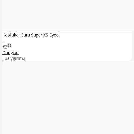
Kabliukai Guru Super XS Eyed
..
99
€2
Daugiau
Į palyginimą