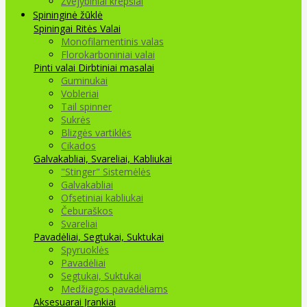
Žvejybiniai krepšiai
Spininginė žūklė
Spiningai
Ritės
Valai
Monofilamentinis valas
Florokarboniniai valai
Pinti valai
Dirbtiniai masalai
Guminukai
Vobleriai
Tail spinner
Sukrės
Blizgės vartiklės
Cikados
Galvakabliai, Svareliai, Kabliukai
"Stinger" Sistemėlės
Galvakabliai
Ofsetiniai kabliukai
Čeburaškos
Svareliai
Pavadėliai, Segtukai, Suktukai
Spyruoklės
Pavadėliai
Segtukai, Suktukai
Medžiagos pavadėliams
Aksesuarai Įrankiai