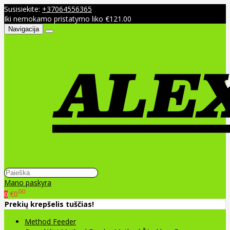
Susisiekite:
+37064556365
Iki nemokamo pristatymo liko €121.00
Navigacija
Mano paskyra
00
€0
0
Prekių krepšelis tuščias!
Method Feeder