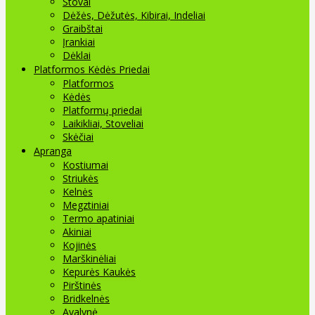
Stovai
Dėžės, Dėžutės, Kibirai, Indeliai
Graibštai
Įrankiai
Dėklai
Platformos Kėdės Priedai
Platformos
Kėdės
Platformų priedai
Laikikliai, Stoveliai
Skėčiai
Apranga
Kostiumai
Striukės
Kelnės
Megztiniai
Termo apatiniai
Akiniai
Kojinės
Marškinėliai
Kepurės Kaukės
Pirštinės
Bridkelnės
Avalynė