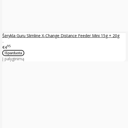
Šėrykla Guru Slimline X-Change Distance Feeder Mini 15g + 20g
..
95
€4
Į palyginimą