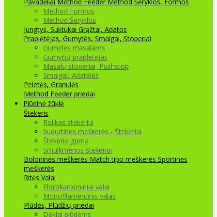
Pavadėliai Method Feeder
Method Šėryklos, Formos
Method Formos
Method Šėryklos
Jungtys, Suktukai
Grąžtai, Adatos
Praplėtėjas, Gumytės, Smaigai, Stoperiai
Gumelės masalams
Gumyčių prapletėjas
Masalų stoperiai, Pushstop
Smaigai, Adatėlės
Peletės, Granulės
Method Feeder priedai
Plūdinė žūklė
Štekeris
Rolikas stekeriui
Sudurtinės meškerės - Štekeriai
Štekerio guma
Smulkmenos štekeriui
Boloninės meškerės
Match tipo meškerės
Sportinės
meškerės
Ritės
Valai
Florokarboniniai valai
Monofilamentinis valas
Plūdės, Plūdžių priedai
Dėklai plūdėms