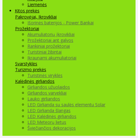
Liemenės
Kitos prekės
Pakrovėjai, Įkrovikliai
Išorinės baterijos - Power Bankai
Prožektoriai
Akumuliatorių įkrovikliai
Prožektoriai ant galvos
Rankiniai prožektoriai
Turistiniai žibintai
Įkraunami akumuliatoriai
Svarstyklės
Turizmo prekės
Turistinės viryklės
Kalėdinės girliandos
Girliandos užuolaidos
Girliandos varvekliai
Lauko girliandos
LED Girlianda su saulės elementu Solar
LED Girlianda šlangas
LED Kalėdinės girliandos
LED Meteorų lietus
Šviečiančios dekoracijos