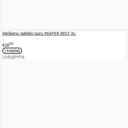
Meškerių laikiklis Guru REAPER REST XL
..
90
€28
Į palyginimą