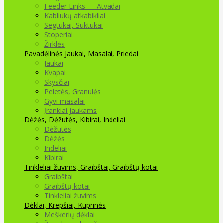
Feeder Links — Atvadai
Kabliukų atkabikliai
Segtukai, Suktukai
Stoperiai
Žirklės
Pavadėlinės
Jaukai, Masalai, Priedai
Jaukai
Kvapai
Skysčiai
Peletės, Granulės
Gyvi masalai
Įrankiai jaukams
Dėžės, Dėžutės, Kibirai, Indeliai
Dėžutės
Dėžės
Indeliai
Kibirai
Tinkleliai žuvims, Graibštai, Graibštų kotai
Graibštai
Graibštų kotai
Tinkleliai žuvims
Dėklai, Krepšiai, Kuprinės
Meškerių dėklai