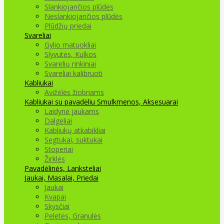
Slankiojančios plūdės
Neslankiojančios plūdės
Plūdžių priedai
Svareliai
Gylio matuokliai
Slyvutės, Kulkos
Svarelių rinkiniai
Svareliai kalibruoti
Kabliukai
Avižėlės žiobriams
Kabliukai su pavadėliu
Smulkmenos, Aksesuarai
Laidynė jaukams
Dalgeliai
Kabliukų atkabikliai
Segtukai, suktukai
Stoperiai
Žirklės
Pavadėlinės, Lanksteliai
Jaukai, Masalai, Priedai
Jaukai
Kvapai
Skysčiai
Peletės, Granulės