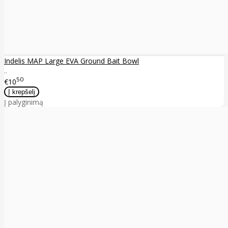
Indelis MAP Large EVA Ground Bait Bowl
..
50
€10
Į palyginimą