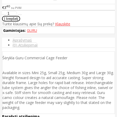
40
€3
su PVM
Turite klausimų apie šią prekę?
Klauskite
Gamintojas:
GURU
Aprašymas
(0) Atsiliepimai
Šėrykla Guru Commercial Cage Feeder
Available in sizes Mini 25g, Small 25g, Medium 30g and Large 30g.
Weight forward design to aid accurate casting. Super strong
durable frame. Large holes for rapid bait release. Interchangeable
tube system gives the angler the choice of fishing inline, swivel or
x-safe. Stiff stem for smooth casting and easy retrieval. Guru
camo colour creates a natural camouflage. Please note: The
weight of the cage feeder may vary slightly to that stated on the
packaging.
Parašyti atsiliepimą