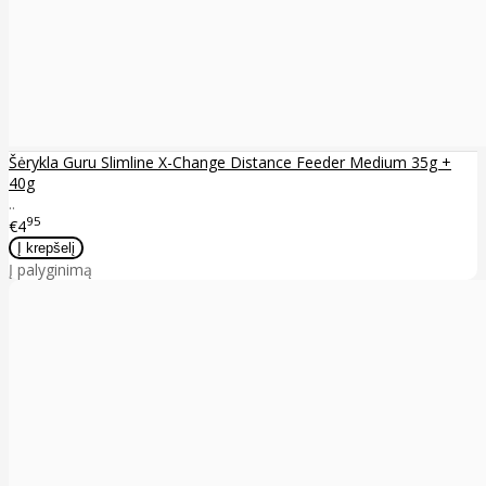
Šėrykla Guru Slimline X-Change Distance Feeder Medium 35g +
40g
..
95
€4
Į palyginimą