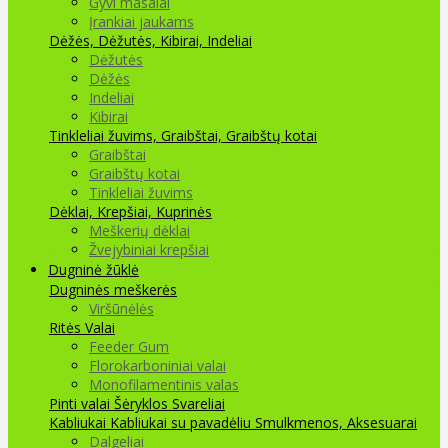
Gyvi masalai
Įrankiai jaukams
Dėžės, Dėžutės, Kibirai, Indeliai
Dėžutės
Dėžės
Indeliai
Kibirai
Tinkleliai žuvims, Graibštai, Graibštų kotai
Graibštai
Graibštų kotai
Tinkleliai žuvims
Dėklai, Krepšiai, Kuprinės
Meškerių dėklai
Žvejybiniai krepšiai
Dugninė žūklė
Dugninės meškerės
Viršūnėlės
Ritės
Valai
Feeder Gum
Florokarboniniai valai
Monofilamentinis valas
Pinti valai
Šėryklos
Svareliai
Kabliukai
Kabliukai su pavadėliu
Smulkmenos, Aksesuarai
Dalgeliai