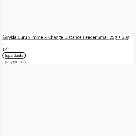
Šėrykla Guru Slimline X-Change Distance Feeder Small 25g + 30g
..
95
€4
Į palyginimą