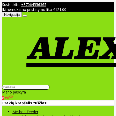
Susisiekite:
+37064556365
Iki nemokamo pristatymo liko €121.00
Navigacija
Mano paskyra
00
€0
0
Prekių krepšelis tuščias!
Method Feeder