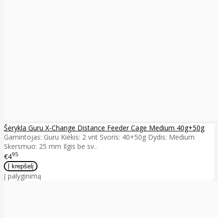
Šėrykla Guru X-Change Distance Feeder Cage Medium 40g+50g
Gamintojas: Guru Kiekis: 2 vnt Svoris: 40+50g Dydis: Medium
Skersmuo: 25 mm Ilgis be sv..
95
€4
Į palyginimą