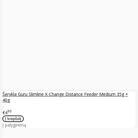
Šėrykla Guru Slimline X-Change Distance Feeder Medium 35g +
40g
..
95
€4
Į palyginimą