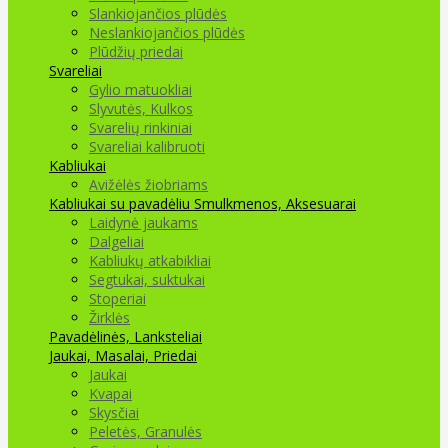
Slankiojančios plūdės
Neslankiojančios plūdės
Plūdžių priedai
Svareliai
Gylio matuokliai
Slyvutės, Kulkos
Svarelių rinkiniai
Svareliai kalibruoti
Kabliukai
Avižėlės žiobriams
Kabliukai su pavadėliu
Smulkmenos, Aksesuarai
Laidynė jaukams
Dalgeliai
Kabliukų atkabikliai
Segtukai, suktukai
Stoperiai
Žirklės
Pavadėlinės, Lanksteliai
Jaukai, Masalai, Priedai
Jaukai
Kvapai
Skysčiai
Peletės, Granulės