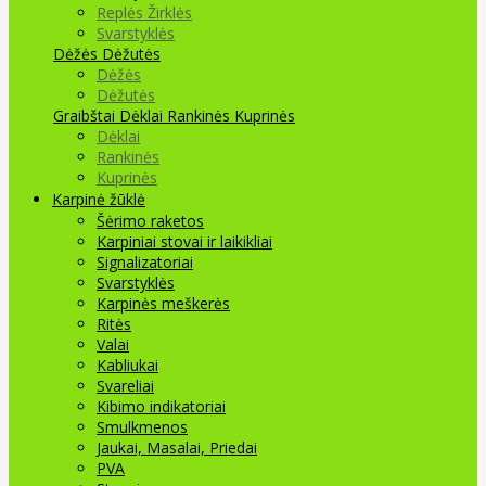
Replės Žirklės
Svarstyklės
Dėžės Dėžutės
Dėžės
Dėžutės
Graibštai
Dėklai Rankinės Kuprinės
Dėklai
Rankinės
Kuprinės
Karpinė žūklė
Šėrimo raketos
Karpiniai stovai ir laikikliai
Signalizatoriai
Svarstyklės
Karpinės meškerės
Ritės
Valai
Kabliukai
Svareliai
Kibimo indikatoriai
Smulkmenos
Jaukai, Masalai, Priedai
PVA