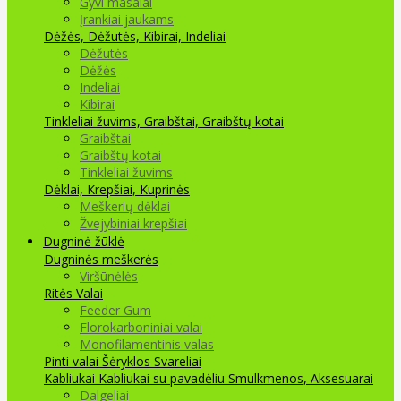
Gyvi masalai
Įrankiai jaukams
Dėžės, Dėžutės, Kibirai, Indeliai
Dėžutės
Dėžės
Indeliai
Kibirai
Tinkleliai žuvims, Graibštai, Graibštų kotai
Graibštai
Graibštų kotai
Tinkleliai žuvims
Dėklai, Krepšiai, Kuprinės
Meškerių dėklai
Žvejybiniai krepšiai
Dugninė žūklė
Dugninės meškerės
Viršūnėlės
Ritės
Valai
Feeder Gum
Florokarboniniai valai
Monofilamentinis valas
Pinti valai
Šėryklos
Svareliai
Kabliukai
Kabliukai su pavadėliu
Smulkmenos, Aksesuarai
Dalgeliai