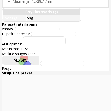
Matmenys: 45x28x17mm
Šėryklos svoris (g)
Svoris (g)
50g
Parašyti atsiliepimą
Vardas:
El. pašto adresas:
Atsiliepimas:
Įvertinimas:
Įveskite saugos kodą:
Rašyti
Susijusios prekės