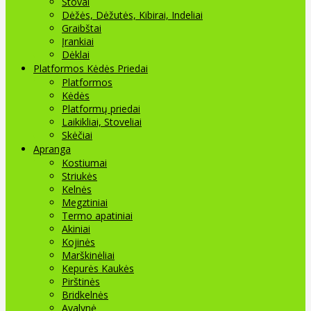
Stovai
Dėžės, Dėžutės, Kibirai, Indeliai
Graibštai
Įrankiai
Dėklai
Platformos Kėdės Priedai
Platformos
Kėdės
Platformų priedai
Laikikliai, Stoveliai
Skėčiai
Apranga
Kostiumai
Striukės
Kelnės
Megztiniai
Termo apatiniai
Akiniai
Kojinės
Marškinėliai
Kepurės Kaukės
Pirštinės
Bridkelnės
Avalynė