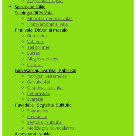
Žvejybiniai krepšiai
Spininginė žūklė
Spiningai
Ritės
Valai
Monofilamentinis valas
Florokarboniniai valai
Pinti valai
Dirbtiniai masalai
Guminukai
Vobleriai
Tail spinner
Sukrės
Blizgės vartiklės
Cikados
Galvakabliai, Svareliai, Kabliukai
"Stinger" Sistemėlės
Galvakabliai
Ofsetiniai kabliukai
Čeburaškos
Svareliai
Pavadėliai, Segtukai, Suktukai
Spyruoklės
Pavadėliai
Segtukai, Suktukai
Medžiagos pavadėliams
Aksesuarai Įrankiai