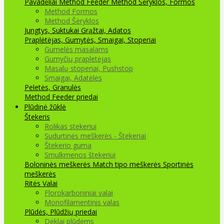
Pavadėliai Method Feeder
Method Šėryklos, Formos
Method Formos
Method Šėryklos
Jungtys, Suktukai
Grąžtai, Adatos
Praplėtėjas, Gumytės, Smaigai, Stoperiai
Gumelės masalams
Gumyčių prapletėjas
Masalų stoperiai, Pushstop
Smaigai, Adatėlės
Peletės, Granulės
Method Feeder priedai
Plūdinė žūklė
Štekeris
Rolikas stekeriui
Sudurtinės meškerės - Štekeriai
Štekerio guma
Smulkmenos štekeriui
Boloninės meškerės
Match tipo meškerės
Sportinės
meškerės
Ritės
Valai
Florokarboniniai valai
Monofilamentinis valas
Plūdės, Plūdžių priedai
Dėklai plūdėms