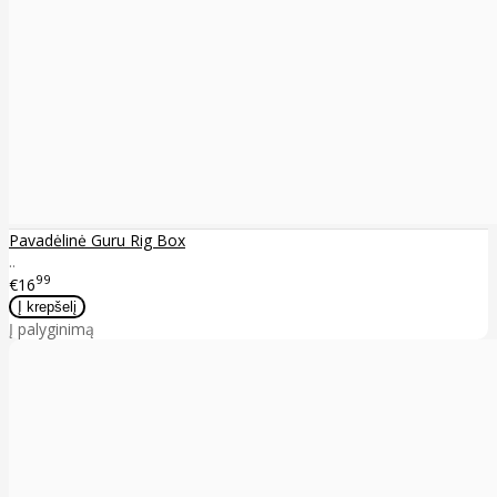
Pavadėlinė Guru Rig Box
..
99
€16
Į palyginimą