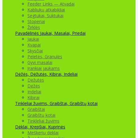
Feeder Links — Atvadai
Kabliukų atkabikliai
Segtukai, Suktukai
Stoperiai
Žirklės
Pavadėlinės
Jaukai, Masalai, Priedai
Jaukai
Kvapai
Skysčiai
Peletės, Granulės
Gyvi masalai
Įrankiai jaukams
Dėžės, Dėžutės, Kibirai, Indeliai
Dėžutės
Dėžės
Indeliai
Kibirai
Tinkleliai žuvims, Graibštai, Graibštų kotai
Graibštai
Graibštų kotai
Tinkleliai žuvims
Dėklai, Krepšiai, Kuprinės
Meškerių dėklai