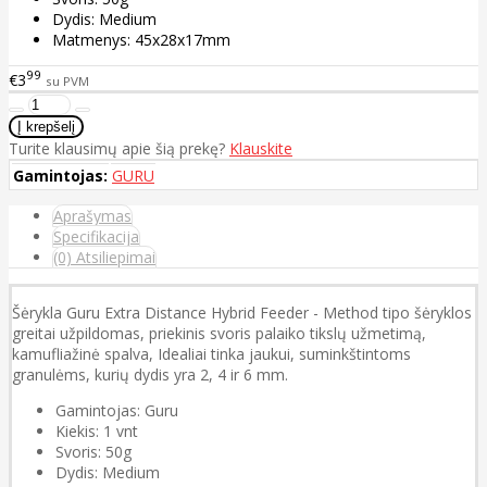
Dydis: Medium
Matmenys: 45x28x17mm
99
€3
su PVM
Turite klausimų apie šią prekę?
Klauskite
Gamintojas:
GURU
Aprašymas
Specifikacija
(0) Atsiliepimai
Šėrykla Guru Extra Distance Hybrid Feeder - Method tipo šėryklos
greitai užpildomas, priekinis svoris palaiko tikslų užmetimą,
kamufliažinė spalva, Idealiai tinka jaukui, suminkštintoms
granulėms, kurių dydis yra 2, 4 ir 6 mm.
Gamintojas: Guru
Kiekis: 1 vnt
Svoris: 50g
Dydis: Medium