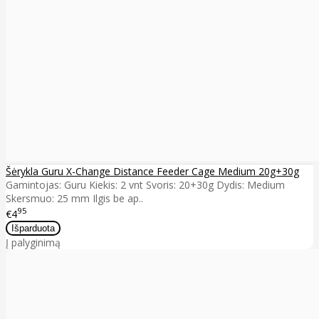
Šėrykla Guru X-Change Distance Feeder Cage Medium 20g+30g
Gamintojas: Guru Kiekis: 2 vnt Svoris: 20+30g Dydis: Medium
Skersmuo: 25 mm Ilgis be ap..
95
€4
Į palyginimą