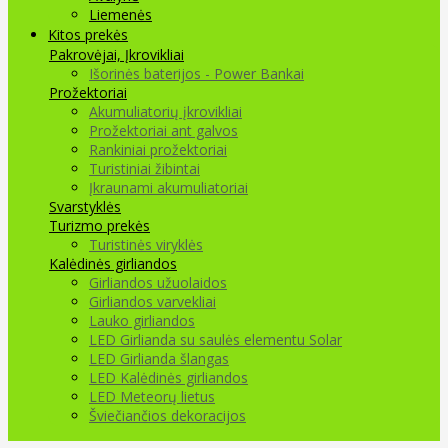
Liemenės
Kitos prekės
Pakrovėjai, Įkrovikliai
Išorinės baterijos - Power Bankai
Prožektoriai
Akumuliatorių įkrovikliai
Prožektoriai ant galvos
Rankiniai prožektoriai
Turistiniai žibintai
Įkraunami akumuliatoriai
Svarstyklės
Turizmo prekės
Turistinės viryklės
Kalėdinės girliandos
Girliandos užuolaidos
Girliandos varvekliai
Lauko girliandos
LED Girlianda su saulės elementu Solar
LED Girlianda šlangas
LED Kalėdinės girliandos
LED Meteorų lietus
Šviečiančios dekoracijos