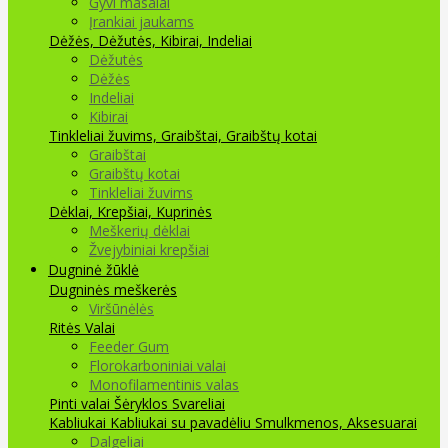
Gyvi masalai
Įrankiai jaukams
Dėžės, Dėžutės, Kibirai, Indeliai
Dėžutės
Dėžės
Indeliai
Kibirai
Tinkleliai žuvims, Graibštai, Graibštų kotai
Graibštai
Graibštų kotai
Tinkleliai žuvims
Dėklai, Krepšiai, Kuprinės
Meškerių dėklai
Žvejybiniai krepšiai
Dugninė žūklė
Dugninės meškerės
Viršūnėlės
Ritės
Valai
Feeder Gum
Florokarboniniai valai
Monofilamentinis valas
Pinti valai
Šėryklos
Svareliai
Kabliukai
Kabliukai su pavadėliu
Smulkmenos, Aksesuarai
Dalgeliai