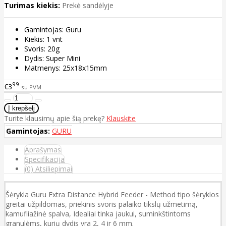
Turimas kiekis:
Prekė sandėlyje
Gamintojas: Guru
Kiekis: 1 vnt
Svoris: 20g
Dydis: Super Mini
Matmenys: 25x18x15mm
99
€3
su PVM
Turite klausimų apie šią prekę?
Klauskite
Gamintojas:
GURU
Aprašymas
Specifikacija
(0) Atsiliepimai
Šėrykla Guru Extra Distance Hybrid Feeder - Method tipo šėryklos
greitai užpildomas, priekinis svoris palaiko tikslų užmetimą,
kamufliažinė spalva, Idealiai tinka jaukui, suminkštintoms
granulėms, kurių dydis yra 2, 4 ir 6 mm.