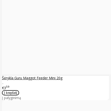
Šėrykla Guru Maggot Feeder Mini 20g
..
59
€3
Į palyginimą