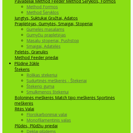
Pavadėliai Method Feeder
Method Šėryklos, Formos
Method Formos
Method Šėryklos
Jungtys, Suktukai
Grąžtai, Adatos
Praplėtėjas, Gumytės, Smaigai, Stoperiai
Gumelės masalams
Gumyčių prapletėjas
Masalų stoperiai, Pushstop
Smaigai, Adatėlės
Peletės, Granulės
Method Feeder priedai
Plūdinė žūklė
Štekeris
Rolikas stekeriui
Sudurtinės meškerės - Štekeriai
Štekerio guma
Smulkmenos štekeriui
Boloninės meškerės
Match tipo meškerės
Sportinės
meškerės
Ritės
Valai
Florokarboniniai valai
Monofilamentinis valas
Plūdės, Plūdžių priedai
Dėklai plūdėms