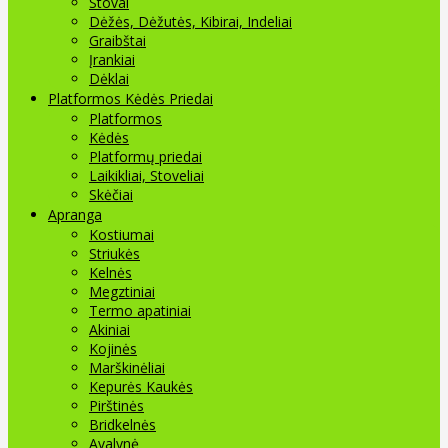
Stovai
Dėžės, Dėžutės, Kibirai, Indeliai
Graibštai
Įrankiai
Dėklai
Platformos Kėdės Priedai
Platformos
Kėdės
Platformų priedai
Laikikliai, Stoveliai
Skėčiai
Apranga
Kostiumai
Striukės
Kelnės
Megztiniai
Termo apatiniai
Akiniai
Kojinės
Marškinėliai
Kepurės Kaukės
Pirštinės
Bridkelnės
Avalynė