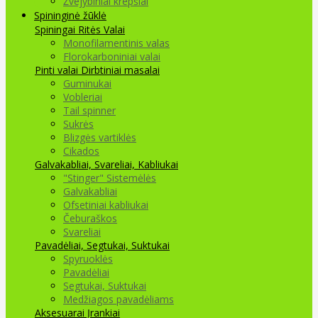
Žvejybiniai krepšiai
Spininginė žūklė
Spiningai
Ritės
Valai
Monofilamentinis valas
Florokarboniniai valai
Pinti valai
Dirbtiniai masalai
Guminukai
Vobleriai
Tail spinner
Sukrės
Blizgės vartiklės
Cikados
Galvakabliai, Svareliai, Kabliukai
"Stinger" Sistemėlės
Galvakabliai
Ofsetiniai kabliukai
Čeburaškos
Svareliai
Pavadėliai, Segtukai, Suktukai
Spyruoklės
Pavadėliai
Segtukai, Suktukai
Medžiagos pavadėliams
Aksesuarai Įrankiai