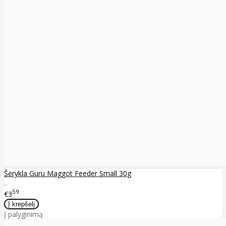
Šėrykla Guru Maggot Feeder Small 30g
..
59
€3
Į palyginimą