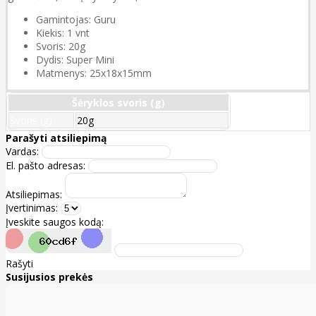
Gamintojas: Guru
Kiekis: 1 vnt
Svoris: 20g
Dydis: Super Mini
Matmenys: 25x18x15mm
Šėryklos svoris (g)
Svoris (g)
20g
Parašyti atsiliepimą
Vardas:
El. pašto adresas:
Atsiliepimas:
Įvertinimas:
Įveskite saugos kodą:
Rašyti
Susijusios prekės