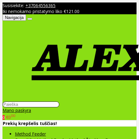
Susisiekite:
+37064556365
Iki nemokamo pristatymo liko €121.00
Navigacija
Mano paskyra
00
€0
0
Prekių krepšelis tuščias!
Method Feeder