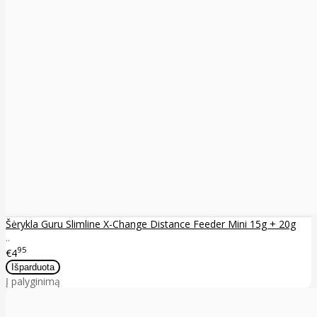
Šėrykla Guru Slimline X-Change Distance Feeder Mini 15g + 20g
..
95
€4
Į palyginimą