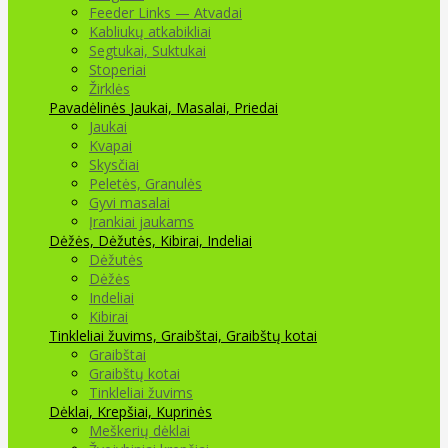
Feeder Links — Atvadai
Kabliukų atkabikliai
Segtukai, Suktukai
Stoperiai
Žirklės
Pavadėlinės
Jaukai, Masalai, Priedai
Jaukai
Kvapai
Skysčiai
Peletės, Granulės
Gyvi masalai
Įrankiai jaukams
Dėžės, Dėžutės, Kibirai, Indeliai
Dėžutės
Dėžės
Indeliai
Kibirai
Tinkleliai žuvims, Graibštai, Graibštų kotai
Graibštai
Graibštų kotai
Tinkleliai žuvims
Dėklai, Krepšiai, Kuprinės
Meškerių dėklai