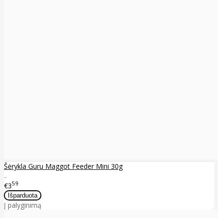
Šėrykla Guru Maggot Feeder Mini 30g
..
59
€3
Į palyginimą