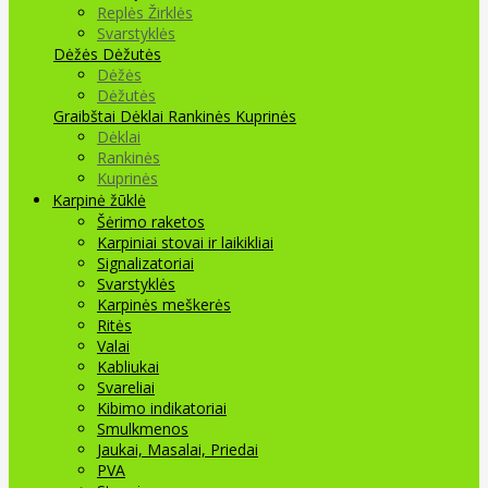
Replės Žirklės
Svarstyklės
Dėžės Dėžutės
Dėžės
Dėžutės
Graibštai
Dėklai Rankinės Kuprinės
Dėklai
Rankinės
Kuprinės
Karpinė žūklė
Šėrimo raketos
Karpiniai stovai ir laikikliai
Signalizatoriai
Svarstyklės
Karpinės meškerės
Ritės
Valai
Kabliukai
Svareliai
Kibimo indikatoriai
Smulkmenos
Jaukai, Masalai, Priedai
PVA