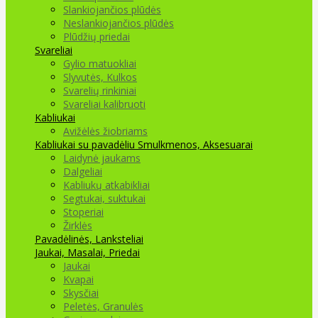
Slankiojančios plūdės
Neslankiojančios plūdės
Plūdžių priedai
Svareliai
Gylio matuokliai
Slyvutės, Kulkos
Svarelių rinkiniai
Svareliai kalibruoti
Kabliukai
Avižėlės žiobriams
Kabliukai su pavadėliu
Smulkmenos, Aksesuarai
Laidynė jaukams
Dalgeliai
Kabliukų atkabikliai
Segtukai, suktukai
Stoperiai
Žirklės
Pavadėlinės, Lanksteliai
Jaukai, Masalai, Priedai
Jaukai
Kvapai
Skysčiai
Peletės, Granulės