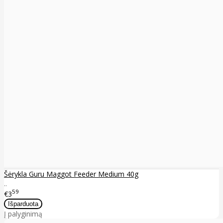
Šėrykla Guru Maggot Feeder Medium 40g
..
59
€3
Į palyginimą