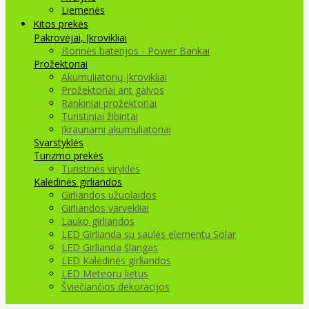
Liemenės
Kitos prekės
Pakrovėjai, Įkrovikliai
Išorinės baterijos - Power Bankai
Prožektoriai
Akumuliatorių įkrovikliai
Prožektoriai ant galvos
Rankiniai prožektoriai
Turistiniai žibintai
Įkraunami akumuliatoriai
Svarstyklės
Turizmo prekės
Turistinės viryklės
Kalėdinės girliandos
Girliandos užuolaidos
Girliandos varvekliai
Lauko girliandos
LED Girlianda su saulės elementu Solar
LED Girlianda šlangas
LED Kalėdinės girliandos
LED Meteorų lietus
Šviečiančios dekoracijos