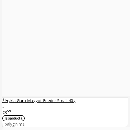
Šėrykla Guru Maggot Feeder Small 40g
..
59
€3
Į palyginimą