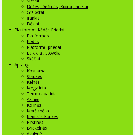
Stovai
Dėžės, Dėžutės, Kibirai, Indeliai
Graibštai
Įrankiai
Dėklai
Platformos Kėdės Priedai
Platformos
Kėdės
Platformų priedai
Laikikliai, Stoveliai
Skėčiai
Apranga
Kostiumai
Striukės
Kelnės
Megztiniai
Termo apatiniai
Akiniai
Kojinės
Marškinėliai
Kepurės Kaukės
Pirštinės
Bridkelnės
Avalynė