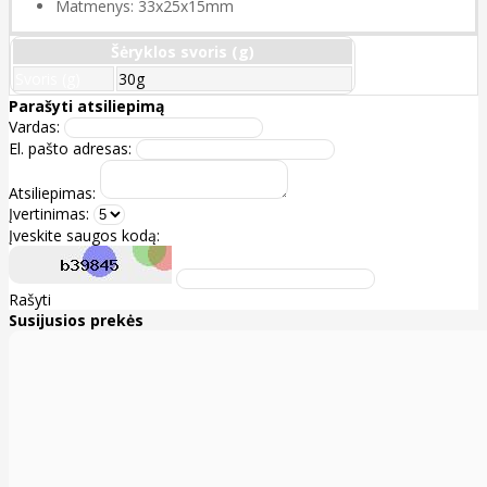
Matmenys: 33x25x15mm
Šėryklos svoris (g)
Svoris (g)
30g
Parašyti atsiliepimą
Vardas:
El. pašto adresas:
Atsiliepimas:
Įvertinimas:
Įveskite saugos kodą:
Rašyti
Susijusios prekės