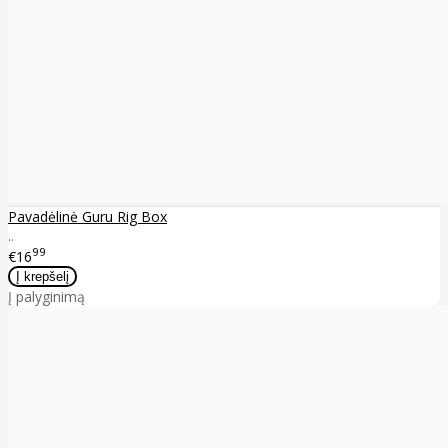
Pavadėlinė Guru Rig Box
..
99
€16
Į palyginimą