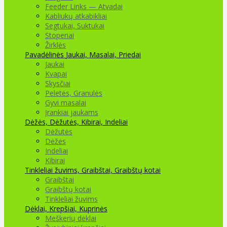
Feeder Links — Atvadai
Kabliukų atkabikliai
Segtukai, Suktukai
Stoperiai
Žirklės
Pavadėlinės
Jaukai, Masalai, Priedai
Jaukai
Kvapai
Skysčiai
Peletės, Granulės
Gyvi masalai
Įrankiai jaukams
Dėžės, Dėžutės, Kibirai, Indeliai
Dėžutės
Dėžės
Indeliai
Kibirai
Tinkleliai žuvims, Graibštai, Graibštų kotai
Graibštai
Graibštų kotai
Tinkleliai žuvims
Dėklai, Krepšiai, Kuprinės
Meškerių dėklai