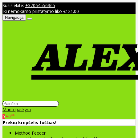
Susisiekite:
+37064556365
Iki nemokamo pristatymo liko €121.00
Navigacija
Mano paskyra
00
€0
0
Prekių krepšelis tuščias!
Method Feeder