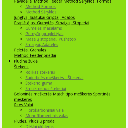
Pavadėliai Method Feeder
Method Šėryklos, Formos
Method Formos
Method Šėryklos
Jungtys, Suktukai
Grąžtai, Adatos
Praplėtėjas, Gumytės, Smaigai, Stoperiai
Gumelės masalams
Gumyčių prapletėjas
Masalų stoperiai, Pushstop
Smaigai, Adatėlės
Peletės, Granulės
Method Feeder priedai
Plūdinė žūklė
Štekeris
Rolikas stekeriui
Sudurtinės meškerės - Štekeriai
Štekerio guma
Smulkmenos štekeriui
Boloninės meškerės
Match tipo meškerės
Sportinės
meškerės
Ritės
Valai
Florokarboniniai valai
Monofilamentinis valas
Plūdės, Plūdžių priedai
Dėklai plūdėms