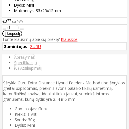
Dydis: Mini
Matmenys: 33x25x15mm
99
€3
su PVM
Turite klausimų apie šią prekę?
Klauskite
Gamintojas:
GURU
Aprašymas
Specifikacija
(0) Atsiliepimai
Šėrykla Guru Extra Distance Hybrid Feeder - Method tipo šėryklos
greitai užpildomas, priekinis svoris palaiko tikslų užmetimą,
kamufliažinė spalva, Idealiai tinka jaukui, suminkštintoms
granulėms, kurių dydis yra 2, 4 ir 6 mm.
Gamintojas: Guru
Kiekis: 1 vnt
Svoris: 30g
Dydis: Mini