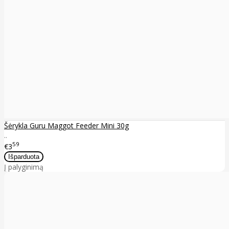
Šėrykla Guru Maggot Feeder Mini 30g
..
59
€3
Į palyginimą