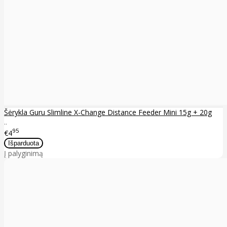
Šėrykla Guru Slimline X-Change Distance Feeder Mini 15g + 20g
..
95
€4
Į palyginimą