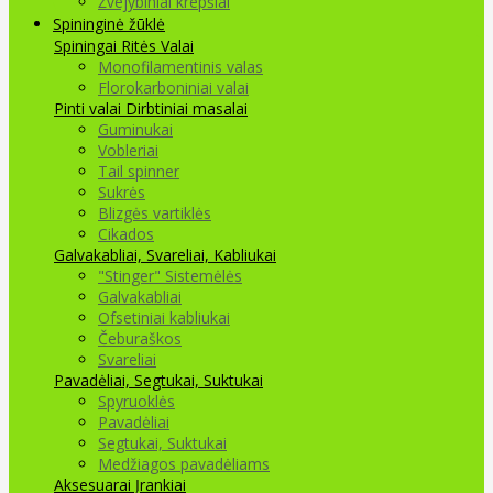
Žvejybiniai krepšiai
Spininginė žūklė
Spiningai
Ritės
Valai
Monofilamentinis valas
Florokarboniniai valai
Pinti valai
Dirbtiniai masalai
Guminukai
Vobleriai
Tail spinner
Sukrės
Blizgės vartiklės
Cikados
Galvakabliai, Svareliai, Kabliukai
"Stinger" Sistemėlės
Galvakabliai
Ofsetiniai kabliukai
Čeburaškos
Svareliai
Pavadėliai, Segtukai, Suktukai
Spyruoklės
Pavadėliai
Segtukai, Suktukai
Medžiagos pavadėliams
Aksesuarai Įrankiai