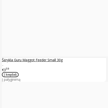
Šėrykla Guru Maggot Feeder Small 30g
..
59
€3
Į palyginimą