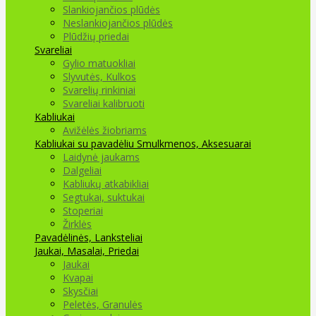
Slankiojančios plūdės
Neslankiojančios plūdės
Plūdžių priedai
Svareliai
Gylio matuokliai
Slyvutės, Kulkos
Svarelių rinkiniai
Svareliai kalibruoti
Kabliukai
Avižėlės žiobriams
Kabliukai su pavadėliu
Smulkmenos, Aksesuarai
Laidynė jaukams
Dalgeliai
Kabliukų atkabikliai
Segtukai, suktukai
Stoperiai
Žirklės
Pavadėlinės, Lanksteliai
Jaukai, Masalai, Priedai
Jaukai
Kvapai
Skysčiai
Peletės, Granulės