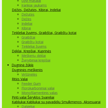
Gyvi masalai
Įrankiai jaukams
Dėžės, Dėžutės, Kibirai, Indeliai
Dėžutės
Dėžės
Indeliai
Kibirai
Tinkleliai žuvims, Graibštai, Graibštų kotai
Graibštai
Graibštų kotai
Tinkleliai žuvims
Dėklai, Krepšiai, Kuprinės
Meškerių dėklai
Žvejybiniai krepšiai
Dugninė žūklė
Dugninės meškerės
Viršūnėlės
Ritės
Valai
Feeder Gum
Florokarboniniai valai
Monofilamentinis valas
Pinti valai
Šėryklos
Svareliai
Kabliukai
Kabliukai su pavadėliu
Smulkmenos, Aksesuarai
Dalgeliai