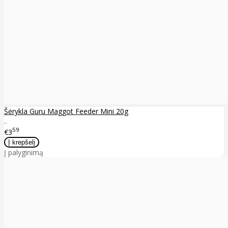
Šėrykla Guru Maggot Feeder Mini 20g
..
59
€3
Į palyginimą