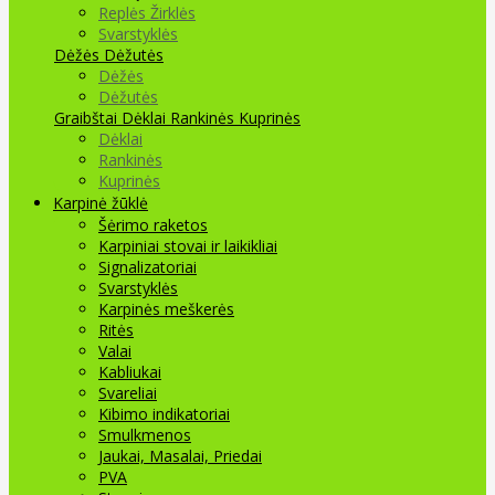
Replės Žirklės
Svarstyklės
Dėžės Dėžutės
Dėžės
Dėžutės
Graibštai
Dėklai Rankinės Kuprinės
Dėklai
Rankinės
Kuprinės
Karpinė žūklė
Šėrimo raketos
Karpiniai stovai ir laikikliai
Signalizatoriai
Svarstyklės
Karpinės meškerės
Ritės
Valai
Kabliukai
Svareliai
Kibimo indikatoriai
Smulkmenos
Jaukai, Masalai, Priedai
PVA