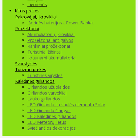
Liemenės
Kitos prekės
Pakrovėjai, Įkrovikliai
Išorinės baterijos - Power Bankai
Prožektoriai
Akumuliatorių įkrovikliai
Prožektoriai ant galvos
Rankiniai prožektoriai
Turistiniai žibintai
Įkraunami akumuliatoriai
Svarstyklės
Turizmo prekės
Turistinės viryklės
Kalėdinės girliandos
Girliandos užuolaidos
Girliandos varvekliai
Lauko girliandos
LED Girlianda su saulės elementu Solar
LED Girlianda šlangas
LED Kalėdinės girliandos
LED Meteorų lietus
Šviečiančios dekoracijos