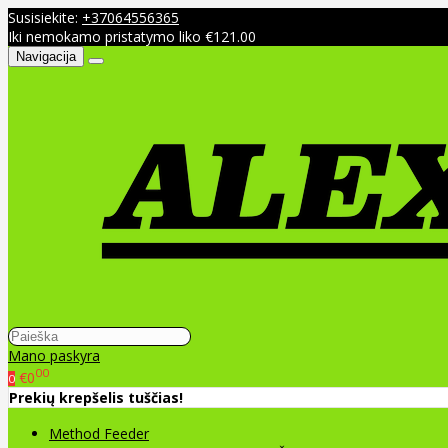
Susisiekite:
+37064556365
Iki nemokamo pristatymo liko €121.00
Navigacija
Mano paskyra
00
€0
0
Prekių krepšelis tuščias!
Method Feeder