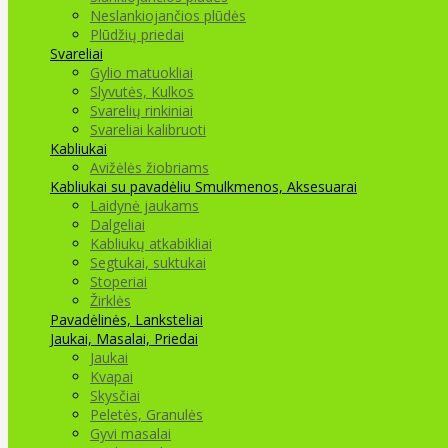
Neslankiojančios plūdės
Plūdžių priedai
Svareliai
Gylio matuokliai
Slyvutės, Kulkos
Svarelių rinkiniai
Svareliai kalibruoti
Kabliukai
Avižėlės žiobriams
Kabliukai su pavadėliu
Smulkmenos, Aksesuarai
Laidynė jaukams
Dalgeliai
Kabliukų atkabikliai
Segtukai, suktukai
Stoperiai
Žirklės
Pavadėlinės, Lanksteliai
Jaukai, Masalai, Priedai
Jaukai
Kvapai
Skysčiai
Peletės, Granulės
Gyvi masalai