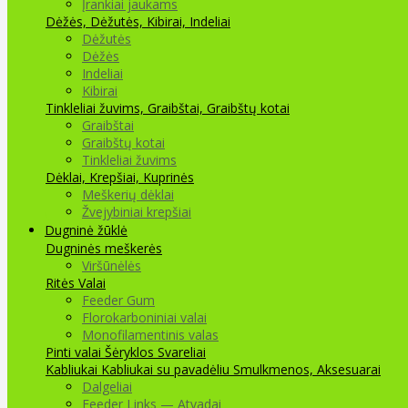
Įrankiai jaukams
Dėžės, Dėžutės, Kibirai, Indeliai
Dėžutės
Dėžės
Indeliai
Kibirai
Tinkleliai žuvims, Graibštai, Graibštų kotai
Graibštai
Graibštų kotai
Tinkleliai žuvims
Dėklai, Krepšiai, Kuprinės
Meškerių dėklai
Žvejybiniai krepšiai
Dugninė žūklė
Dugninės meškerės
Viršūnėlės
Ritės
Valai
Feeder Gum
Florokarboniniai valai
Monofilamentinis valas
Pinti valai
Šėryklos
Svareliai
Kabliukai
Kabliukai su pavadėliu
Smulkmenos, Aksesuarai
Dalgeliai
Feeder Links — Atvadai