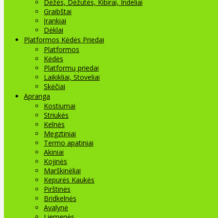
Dėžės, Dėžutės, Kibirai, Indeliai
Graibštai
Įrankiai
Dėklai
Platformos Kėdės Priedai
Platformos
Kėdės
Platformų priedai
Laikikliai, Stoveliai
Skėčiai
Apranga
Kostiumai
Striukės
Kelnės
Megztiniai
Termo apatiniai
Akiniai
Kojinės
Marškinėliai
Kepurės Kaukės
Pirštinės
Bridkelnės
Avalynė
Liemenės