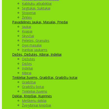
Kabliukų atkabikliai
Segtukai, Suktukai
Stoperiai
Žirklės
Pavadėlinės
Jaukai, Masalai, Priedai
Jaukai
Kvapai
Skysčiai
Peletės, Granulės
Gyvi masalai
Įrankiai jaukams
Dėžės, Dėžutės, Kibirai, Indeliai
Dėžutės
Dėžės
Indeliai
Kibirai
Tinkleliai žuvims, Graibštai, Graibštų kotai
Graibštai
Graibštų kotai
Tinkleliai žuvims
Dėklai, Krepšiai, Kuprinės
Meškerių dėklai
Žvejybiniai krepšiai