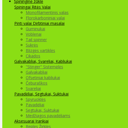
Spininginė žūklė
Spiningai
Ritės
Valai
Monofilamentinis valas
Florokarboniniai valai
Pinti valai
Dirbtiniai masalai
Guminukai
Vobleriai
Tail spinner
Sukrės
Blizgės vartiklės
Cikados
Galvakabliai, Svareliai, Kabliukai
"Stinger" Sistemėlės
Galvakabliai
Ofsetiniai kabliukai
Čeburaškos
Svareliai
Pavadėliai, Segtukai, Suktukai
Spyruoklės
Pavadėliai
Segtukai, Suktukai
Medžiagos pavadėliams
Aksesuarai Įrankiai
Replės Žirklės