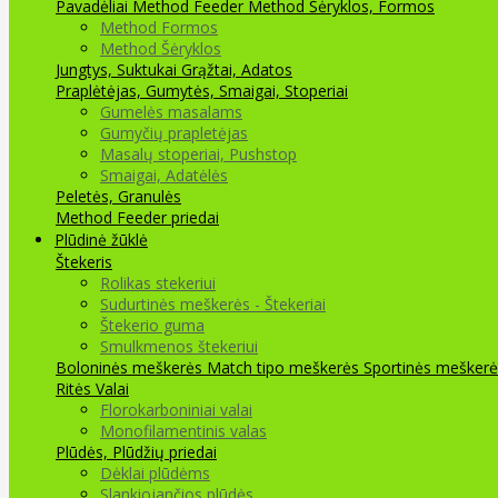
Pavadėliai Method Feeder
Method Šėryklos, Formos
Method Formos
Method Šėryklos
Jungtys, Suktukai
Grąžtai, Adatos
Praplėtėjas, Gumytės, Smaigai, Stoperiai
Gumelės masalams
Gumyčių prapletėjas
Masalų stoperiai, Pushstop
Smaigai, Adatėlės
Peletės, Granulės
Method Feeder priedai
Plūdinė žūklė
Štekeris
Rolikas stekeriui
Sudurtinės meškerės - Štekeriai
Štekerio guma
Smulkmenos štekeriui
Boloninės meškerės
Match tipo meškerės
Sportinės meškerė
Ritės
Valai
Florokarboniniai valai
Monofilamentinis valas
Plūdės, Plūdžių priedai
Dėklai plūdėms
Slankiojančios plūdės