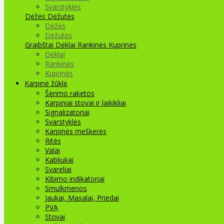
Svarstyklės
Dėžės Dėžutės
Dėžės
Dėžutės
Graibštai
Dėklai Rankinės Kuprinės
Dėklai
Rankinės
Kuprinės
Karpinė žūklė
Šėrimo raketos
Karpiniai stovai ir laikikliai
Signalizatoriai
Svarstyklės
Karpinės meškerės
Ritės
Valai
Kabliukai
Svareliai
Kibimo indikatoriai
Smulkmenos
Jaukai, Masalai, Priedai
PVA
Stovai