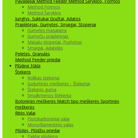
Pavadėliai Method Feeder
Method Šėryklos, Formos
Method Formos
Method Šėryklos
Jungtys, Suktukai
Grąžtai, Adatos
Praplėtėjas, Gumytės, Smaigai, Stoperiai
Gumelės masalams
Gumyčių prapletėjas
Masalų stoperiai, Pushstop
Smaigai, Adatėlės
Peletės, Granulės
Method Feeder priedai
Plūdinė žūklė
Štekeris
Rolikas stekeriui
Sudurtinės meškerės - Štekeriai
Štekerio guma
Smulkmenos štekeriui
Boloninės meškerės
Match tipo meškerės
Sportinės
meškerės
Ritės
Valai
Florokarboniniai valai
Monofilamentinis valas
Plūdės, Plūdžių priedai
Dėklai plūdėms