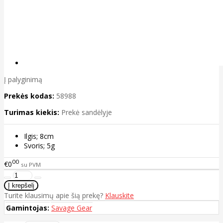
Į palyginimą
Prekės kodas:
58988
Turimas kiekis:
Prekė sandėlyje
Ilgis; 8cm
Svoris; 5g
00
€0
su PVM
Turite klausimų apie šią prekę?
Klauskite
Gamintojas:
Savage Gear