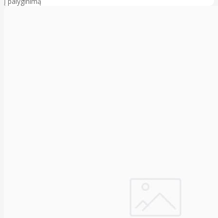
Į palyginimą