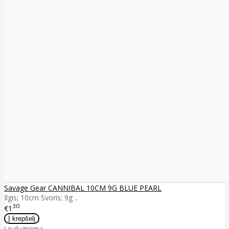
Savage Gear CANNIBAL 10CM 9G BLUE PEARL
Ilgis; 10cm Svoris; 9g ..
30
€1
Į palyginimą