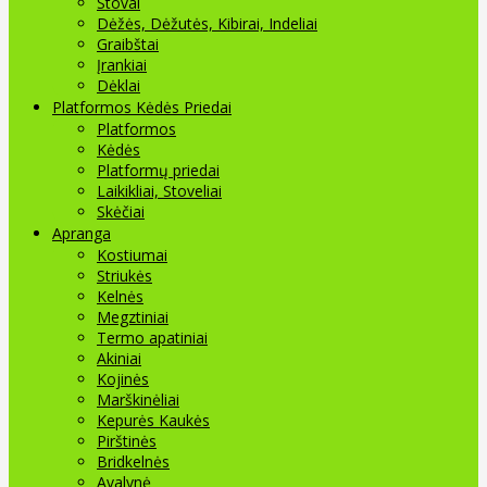
Stovai
Dėžės, Dėžutės, Kibirai, Indeliai
Graibštai
Įrankiai
Dėklai
Platformos Kėdės Priedai
Platformos
Kėdės
Platformų priedai
Laikikliai, Stoveliai
Skėčiai
Apranga
Kostiumai
Striukės
Kelnės
Megztiniai
Termo apatiniai
Akiniai
Kojinės
Marškinėliai
Kepurės Kaukės
Pirštinės
Bridkelnės
Avalynė