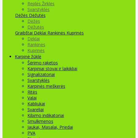
Replės Žirklės
Svarstyklės
Dėžės Dėžutės
Dėžės
Dėžutės
Graibštai
Dėklai Rankinės Kuprinės
Dėklai
Rankinės
Kuprinės
Karpinė žūklė
Šėrimo raketos
Karpiniai stovai ir laikikliai
Signalizatoriai
Svarstyklės
Karpinės meškerės
Ritės
Valai
Kabliukai
Svareliai
Kibimo indikatoriai
Smulkmenos
Jaukai, Masalai, Priedai
PVA