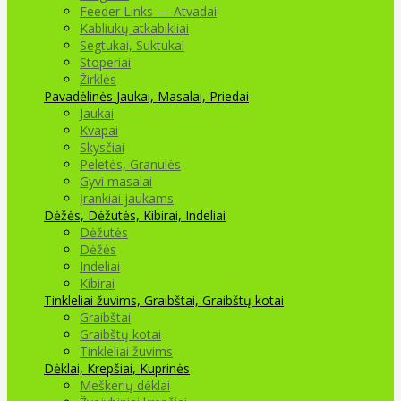
Feeder Links — Atvadai
Kabliukų atkabikliai
Segtukai, Suktukai
Stoperiai
Žirklės
Pavadėlinės
Jaukai, Masalai, Priedai
Jaukai
Kvapai
Skysčiai
Peletės, Granulės
Gyvi masalai
Įrankiai jaukams
Dėžės, Dėžutės, Kibirai, Indeliai
Dėžutės
Dėžės
Indeliai
Kibirai
Tinkleliai žuvims, Graibštai, Graibštų kotai
Graibštai
Graibštų kotai
Tinkleliai žuvims
Dėklai, Krepšiai, Kuprinės
Meškerių dėklai