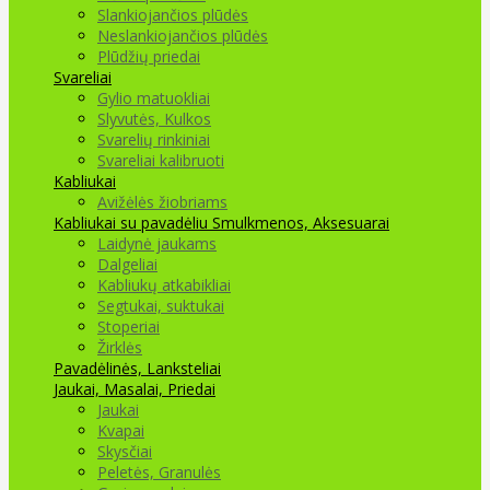
Slankiojančios plūdės
Neslankiojančios plūdės
Plūdžių priedai
Svareliai
Gylio matuokliai
Slyvutės, Kulkos
Svarelių rinkiniai
Svareliai kalibruoti
Kabliukai
Avižėlės žiobriams
Kabliukai su pavadėliu
Smulkmenos, Aksesuarai
Laidynė jaukams
Dalgeliai
Kabliukų atkabikliai
Segtukai, suktukai
Stoperiai
Žirklės
Pavadėlinės, Lanksteliai
Jaukai, Masalai, Priedai
Jaukai
Kvapai
Skysčiai
Peletės, Granulės