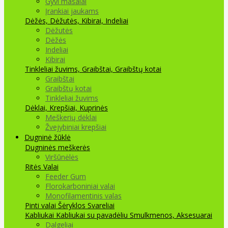
Gyvi masalai
Įrankiai jaukams
Dėžės, Dėžutės, Kibirai, Indeliai
Dėžutės
Dėžės
Indeliai
Kibirai
Tinkleliai žuvims, Graibštai, Graibštų kotai
Graibštai
Graibštų kotai
Tinkleliai žuvims
Dėklai, Krepšiai, Kuprinės
Meškerių dėklai
Žvejybiniai krepšiai
Dugninė žūklė
Dugninės meškerės
Viršūnėlės
Ritės
Valai
Feeder Gum
Florokarboniniai valai
Monofilamentinis valas
Pinti valai
Šėryklos
Svareliai
Kabliukai
Kabliukai su pavadėliu
Smulkmenos, Aksesuarai
Dalgeliai