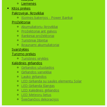
Liemenės
Kitos prekės
Pakrovėjai, Įkrovikliai
Išorinės baterijos - Power Bankai
Prožektoriai
Akumuliatorių įkrovikliai
Prožektoriai ant galvos
Rankiniai prožektoriai
Turistiniai žibintai
Įkraunami akumuliatoriai
Svarstyklės
Turizmo prekės
Turistinės viryklės
Kalėdinės girliandos
Girliandos užuolaidos
Girliandos varvekliai
Lauko girliandos
LED Girlianda su saulės elementu Solar
LED Girlianda šlangas
LED Kalėdinės girliandos
LED Meteorų lietus
Šviečiančios dekoracijos