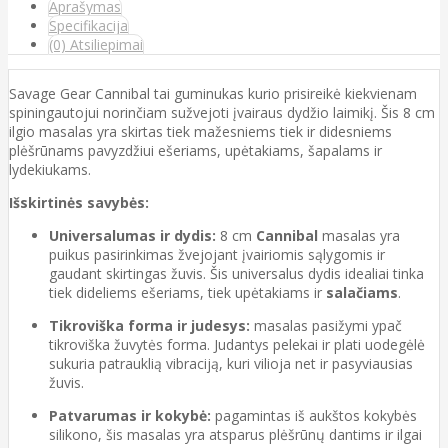
Aprašymas
Specifikacija
(0) Atsiliepimai
Savage Gear Cannibal tai guminukas kurio prisireikė kiekvienam
spiningautojui norinčiam sužvejoti įvairaus dydžio laimikį. Šis 8 cm
ilgio masalas yra skirtas tiek mažesniems tiek ir didesniems
plėšrūnams pavyzdžiui ešeriams, upėtakiams, šapalams ir
lydekiukams.
Išskirtinės savybės:
Universalumas ir dydis:
8 cm
Cannibal
masalas yra
puikus pasirinkimas žvejojant įvairiomis sąlygomis ir
gaudant skirtingas žuvis. Šis universalus dydis idealiai tinka
tiek dideliems ešeriams, tiek upėtakiams ir
salačiams
.
Tikroviška forma ir judesys:
masalas pasižymi ypač
tikroviška žuvytės forma. Judantys pelekai ir plati uodegėlė
sukuria patrauklią vibraciją, kuri vilioja net ir pasyviausias
žuvis.
Patvarumas ir kokybė:
pagamintas iš aukštos kokybės
silikono, šis masalas yra atsparus plėšrūnų dantims ir ilgai