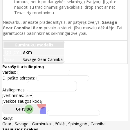
tarnaus, net ir po daugybės sėkmingų žvejybų. Jį galite
naudoti su tradicinėmis galvakabliais, drop shot ar net
Texas rig montavimu.
Nesvarbu, ar esate pradedantysis, ar patyręs žvejys,
Savage
Gear Cannibal 8 cm
privalo atsidurti jūsų masalų dėžutėje. Tai
garantuotas pasirinkimas sėkmingai žvejybai.
Guminukų modelis
Ilgis (cm)
8 cm
Serija
Savage Gear Cannibal
Parašyti atsiliepimą
Vardas:
El. pašto adresas:
Atsiliepimas:
Įvertinimas:
Įveskite saugos kodą:
Rašyti
Gear
,
Savage
,
Guminukai
,
žūklė
,
Spininginė
,
Cannibal
Susijusios prekės