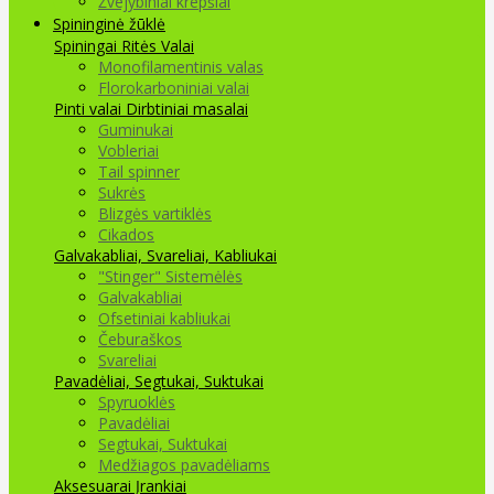
Žvejybiniai krepšiai
Spininginė žūklė
Spiningai
Ritės
Valai
Monofilamentinis valas
Florokarboniniai valai
Pinti valai
Dirbtiniai masalai
Guminukai
Vobleriai
Tail spinner
Sukrės
Blizgės vartiklės
Cikados
Galvakabliai, Svareliai, Kabliukai
"Stinger" Sistemėlės
Galvakabliai
Ofsetiniai kabliukai
Čeburaškos
Svareliai
Pavadėliai, Segtukai, Suktukai
Spyruoklės
Pavadėliai
Segtukai, Suktukai
Medžiagos pavadėliams
Aksesuarai Įrankiai