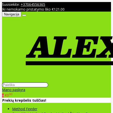
Susisiekite:
+37064556365
Iki nemokamo pristatymo liko €121.00
Navigacija
Mano paskyra
00
€0
0
Prekių krepšelis tuščias!
Method Feeder