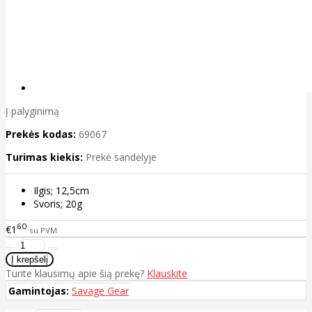
Į palyginimą
Prekės kodas:
69067
Turimas kiekis:
Prekė sandėlyje
Ilgis; 12,5cm
Svoris; 20g
60
€1
su PVM
Turite klausimų apie šią prekę?
Klauskite
Gamintojas:
Savage Gear