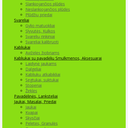
Slankiojančios plūdės
Neslankiojančios plūdės
Plūdžių priedai
Svareliai
Gylio matuokliai
Slyvutės, Kulkos
Svarelių rinkiniai
Svareliai kalibruoti
Kabliukai
Avižėlės žiobriams
Kabliukai su pavadėliu
Smulkmenos, Aksesuarai
Laidynė jaukams
Dalgeliai
Kabliukų atkabikliai
Segtukai, suktukai
Stoperiai
Žirklės
Pavadėlinės, Lanksteliai
Jaukai, Masalai, Priedai
Jaukai
Kvapai
Skysčiai
Peletės, Granulės