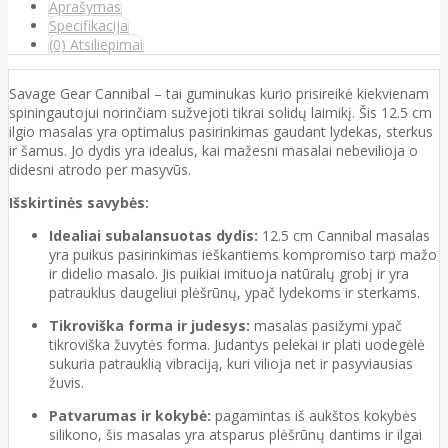
Aprašymas
Specifikacija
(0) Atsiliepimai
Savage Gear Cannibal – tai guminukas kurio prisireikė kiekvienam
spiningautojui norinčiam sužvejoti tikrai solidų laimikį. Šis 12.5 cm
ilgio masalas yra optimalus pasirinkimas gaudant lydekas, sterkus
ir šamus. Jo dydis yra idealus, kai mažesni masalai nebevilioja o
didesni atrodo per masyvūs.
Išskirtinės savybės:
Idealiai subalansuotas dydis:
12.5 cm Cannibal masalas
yra puikus pasirinkimas ieškantiems kompromiso tarp mažo
ir didelio masalo. Jis puikiai imituoja natūralų grobį ir yra
patrauklus daugeliui plėšrūnų, ypač lydekoms ir sterkams.
Tikroviška forma ir judesys:
masalas pasižymi ypač
tikroviška žuvytės forma. Judantys pelekai ir plati uodegėlė
sukuria patrauklią vibraciją, kuri vilioja net ir pasyviausias
žuvis.
Patvarumas ir kokybė:
pagamintas iš aukštos kokybės
silikono, šis masalas yra atsparus plėšrūnų dantims ir ilgai