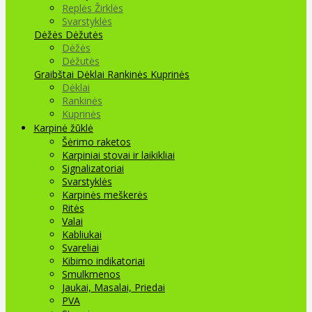
Replės Žirklės
Svarstyklės
Dėžės Dėžutės
Dėžės
Dėžutės
Graibštai
Dėklai Rankinės Kuprinės
Dėklai
Rankinės
Kuprinės
Karpinė žūklė
Šėrimo raketos
Karpiniai stovai ir laikikliai
Signalizatoriai
Svarstyklės
Karpinės meškerės
Ritės
Valai
Kabliukai
Svareliai
Kibimo indikatoriai
Smulkmenos
Jaukai, Masalai, Priedai
PVA