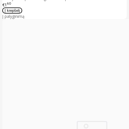
60
€1
Į palyginimą