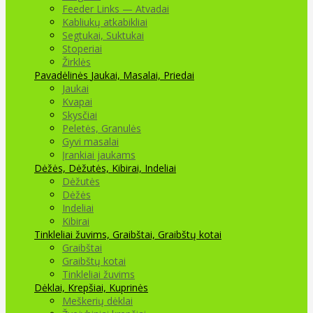
Feeder Links — Atvadai
Kabliukų atkabikliai
Segtukai, Suktukai
Stoperiai
Žirklės
Pavadėlinės
Jaukai, Masalai, Priedai
Jaukai
Kvapai
Skysčiai
Peletės, Granulės
Gyvi masalai
Įrankiai jaukams
Dėžės, Dėžutės, Kibirai, Indeliai
Dėžutės
Dėžės
Indeliai
Kibirai
Tinkleliai žuvims, Graibštai, Graibštų kotai
Graibštai
Graibštų kotai
Tinkleliai žuvims
Dėklai, Krepšiai, Kuprinės
Meškerių dėklai