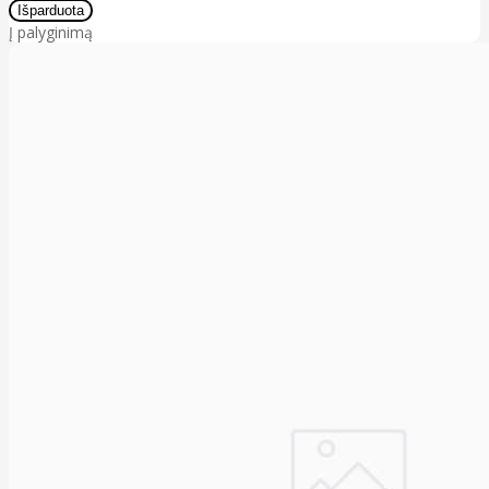
Į palyginimą