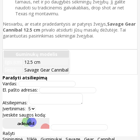
tarnaus, net ir po daugybės sėkmingų žvejybų. Jį galite
naudoti su tradicinėmis galvakabliais, drop shot ar net
Texas rig montavimu.
Nesvarbu, ar esate pradedantysis ar patyręs žvejys,
Savage Gear
Cannibal 12.5 cm
privalo atsidurti jūsų masalų dėžutėje. Tai
garantuotas pasirinkimas sėkmingai žvejybai.
Guminukų modelis
Ilgis (cm)
12.5 cm
Serija
Savage Gear Cannibal
Parašyti atsiliepimą
Vardas:
El. pašto adresas:
Atsiliepimas:
Įvertinimas:
Įveskite saugos kodą:
Rašyti
Spininginė
,
žūklė
,
Guminukai
,
Savage
,
Gear
,
Cannibal