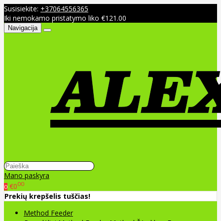
Susisiekite:
+37064556365
Iki nemokamo pristatymo liko €121.00
Navigacija
Mano paskyra
00
€0
0
Prekių krepšelis tuščias!
Method Feeder