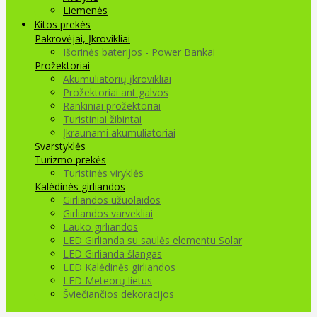
Liemenės
Kitos prekės
Pakrovėjai, Įkrovikliai
Išorinės baterijos - Power Bankai
Prožektoriai
Akumuliatorių įkrovikliai
Prožektoriai ant galvos
Rankiniai prožektoriai
Turistiniai žibintai
Įkraunami akumuliatoriai
Svarstyklės
Turizmo prekės
Turistinės viryklės
Kalėdinės girliandos
Girliandos užuolaidos
Girliandos varvekliai
Lauko girliandos
LED Girlianda su saulės elementu Solar
LED Girlianda šlangas
LED Kalėdinės girliandos
LED Meteorų lietus
Šviečiančios dekoracijos