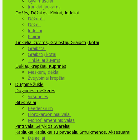
Gyvi masalai
Įrankiai jaukams
Dėžės, Dėžutės, Kibirai, Indeliai
Dėžutės
Dėžės
Indeliai
Kibirai
Tinkleliai žuvims, Graibštai, Graibštų kotai
Graibštai
Graibštų kotai
Tinkleliai žuvims
Dėklai, Krepšiai, Kuprinės
Meškerių dėklai
Žvejybiniai krepšiai
Dugninė žūklė
Dugninės meškerės
Viršūnėlės
Ritės
Valai
Feeder Gum
Florokarboniniai valai
Monofilamentinis valas
Pinti valai
Šėryklos
Svareliai
Kabliukai
Kabliukai su pavadėliu
Smulkmenos, Aksesuarai
Dalgeliai