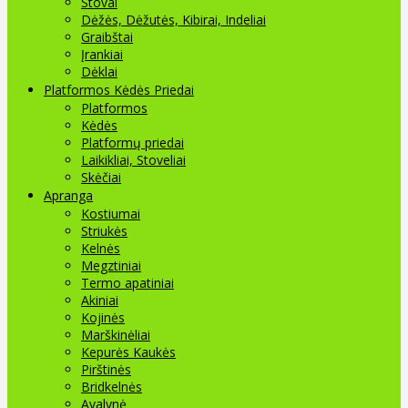
Stovai
Dėžės, Dėžutės, Kibirai, Indeliai
Graibštai
Įrankiai
Dėklai
Platformos Kėdės Priedai
Platformos
Kėdės
Platformų priedai
Laikikliai, Stoveliai
Skėčiai
Apranga
Kostiumai
Striukės
Kelnės
Megztiniai
Termo apatiniai
Akiniai
Kojinės
Marškinėliai
Kepurės Kaukės
Pirštinės
Bridkelnės
Avalynė