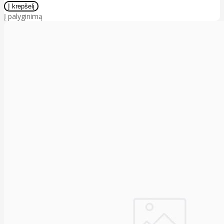
Į palyginimą