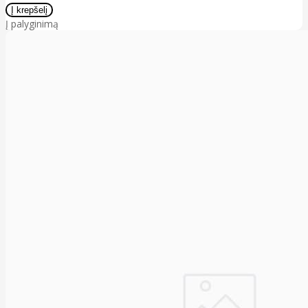
Į palyginimą