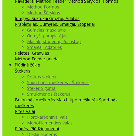
Pavadėliai Method Feeder
Method Šėryklos, Formos
Method Formos
Method Šėryklos
Jungtys, Suktukai
Grąžtai, Adatos
Praplėtėjas, Gumytės, Smaigai, Stoperiai
Gumelės masalams
Gumyčių prapletėjas
Masalų stoperiai, Pushstop
Smaigai, Adatėlės
Peletės, Granulės
Method Feeder priedai
Plūdinė žūklė
Štekeris
Rolikas stekeriui
Sudurtinės meškerės - Štekeriai
Štekerio guma
Smulkmenos štekeriui
Boloninės meškerės
Match tipo meškerės
Sportinės
meškerės
Ritės
Valai
Florokarboniniai valai
Monofilamentinis valas
Plūdės, Plūdžių priedai
Dėklai plūdėms