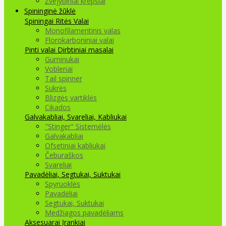
Žvejybiniai krepšiai
Spininginė žūklė
Spiningai
Ritės
Valai
Monofilamentinis valas
Florokarboniniai valai
Pinti valai
Dirbtiniai masalai
Guminukai
Vobleriai
Tail spinner
Sukrės
Blizgės vartiklės
Cikados
Galvakabliai, Svareliai, Kabliukai
"Stinger" Sistemėlės
Galvakabliai
Ofsetiniai kabliukai
Čeburaškos
Svareliai
Pavadėliai, Segtukai, Suktukai
Spyruoklės
Pavadėliai
Segtukai, Suktukai
Medžiagos pavadėliams
Aksesuarai Įrankiai