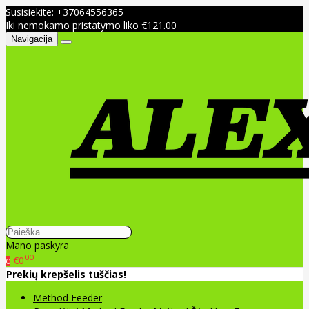
Susisiekite:
+37064556365
Iki nemokamo pristatymo liko €121.00
Navigacija
Mano paskyra
00
€0
0
Prekių krepšelis tuščias!
Method Feeder