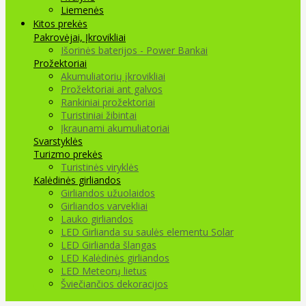
Liemenės
Kitos prekės
Pakrovėjai, Įkrovikliai
Išorinės baterijos - Power Bankai
Prožektoriai
Akumuliatorių įkrovikliai
Prožektoriai ant galvos
Rankiniai prožektoriai
Turistiniai žibintai
Įkraunami akumuliatoriai
Svarstyklės
Turizmo prekės
Turistinės viryklės
Kalėdinės girliandos
Girliandos užuolaidos
Girliandos varvekliai
Lauko girliandos
LED Girlianda su saulės elementu Solar
LED Girlianda šlangas
LED Kalėdinės girliandos
LED Meteorų lietus
Šviečiančios dekoracijos