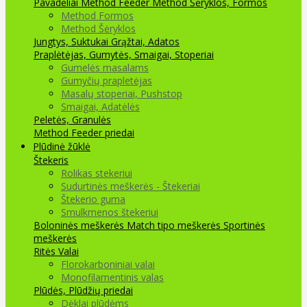
Pavadėliai Method Feeder
Method Šėryklos, Formos
Method Formos
Method Šėryklos
Jungtys, Suktukai
Grąžtai, Adatos
Praplėtėjas, Gumytės, Smaigai, Stoperiai
Gumelės masalams
Gumyčių prapletėjas
Masalų stoperiai, Pushstop
Smaigai, Adatėlės
Peletės, Granulės
Method Feeder priedai
Plūdinė žūklė
Štekeris
Rolikas stekeriui
Sudurtinės meškerės - Štekeriai
Štekerio guma
Smulkmenos štekeriui
Boloninės meškerės
Match tipo meškerės
Sportinės
meškerės
Ritės
Valai
Florokarboniniai valai
Monofilamentinis valas
Plūdės, Plūdžių priedai
Dėklai plūdėms