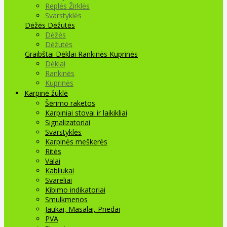
Replės Žirklės
Svarstyklės
Dėžės Dėžutės
Dėžės
Dėžutės
Graibštai
Dėklai Rankinės Kuprinės
Dėklai
Rankinės
Kuprinės
Karpinė žūklė
Šėrimo raketos
Karpiniai stovai ir laikikliai
Signalizatoriai
Svarstyklės
Karpinės meškerės
Ritės
Valai
Kabliukai
Svareliai
Kibimo indikatoriai
Smulkmenos
Jaukai, Masalai, Priedai
PVA