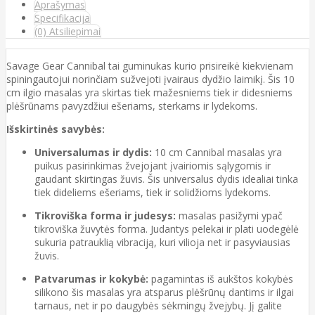
Aprašymas
Specifikacija
(0) Atsiliepimai
Savage Gear Cannibal tai guminukas kurio prisireikė kiekvienam
spiningautojui norinčiam sužvejoti įvairaus dydžio laimikį. Šis 10
cm ilgio masalas yra skirtas tiek mažesniems tiek ir didesniems
plėšrūnams pavyzdžiui ešeriams, sterkams ir lydekoms.
Išskirtinės savybės:
Universalumas ir dydis:
10 cm Cannibal masalas yra
puikus pasirinkimas žvejojant įvairiomis sąlygomis ir
gaudant skirtingas žuvis. Šis universalus dydis idealiai tinka
tiek dideliems ešeriams, tiek ir solidžioms lydekoms.
Tikroviška forma ir judesys:
masalas pasižymi ypač
tikroviška žuvytės forma. Judantys pelekai ir plati uodegėlė
sukuria patrauklią vibraciją, kuri vilioja net ir pasyviausias
žuvis.
Patvarumas ir kokybė:
pagamintas iš aukštos kokybės
silikono šis masalas yra atsparus plėšrūnų dantims ir ilgai
tarnaus, net ir po daugybės sėkmingų žvejybų. Jį galite