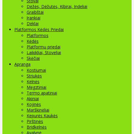
Stovai
Dėžės, Dėžutės, Kibirai, Indeliai
Graibštai
Įrankiai
Dėklai
Platformos Kėdės Priedai
Platformos
Kėdės
Platformų priedai
Laikikliai, Stoveliai
Skėčiai
Apranga
Kostiumai
Striukės
Kelnės
Megztiniai
Termo apatiniai
Akiniai
Kojinės
Marškinėliai
Kepurės Kaukės
Pirštinės
Bridkelnės
Avalynė