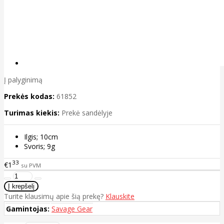
Į palyginimą
Prekės kodas:
61852
Turimas kiekis:
Prekė sandėlyje
Ilgis; 10cm
Svoris; 9g
33
€1
su PVM
Turite klausimų apie šią prekę?
Klauskite
Gamintojas:
Savage Gear