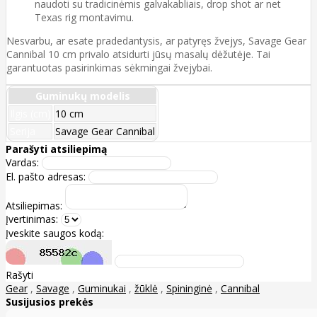
naudoti su tradicinėmis galvakabliais, drop shot ar net
Texas rig montavimu.
Nesvarbu, ar esate pradedantysis, ar patyręs žvejys, Savage Gear
Cannibal 10 cm privalo atsidurti jūsų masalų dėžutėje. Tai
garantuotas pasirinkimas sėkmingai žvejybai.
Guminukų modelis
Ilgis (cm)
10 cm
Serija
Savage Gear Cannibal
Parašyti atsiliepimą
Vardas:
El. pašto adresas:
Atsiliepimas:
Įvertinimas:
Įveskite saugos kodą:
Rašyti
Gear
,
Savage
,
Guminukai
,
žūklė
,
Spininginė
,
Cannibal
Susijusios prekės