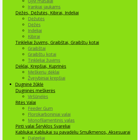
Gyvi masalai
Įrankiai jaukams
Dėžės, Dėžutės, Kibirai, Indeliai
Dėžutės
Dėžės
Indeliai
Kibirai
Tinkleliai žuvims, Graibštai, Graibštų kotai
Graibštai
Graibštų kotai
Tinkleliai žuvims
Dėklai, Krepšiai, Kuprinės
Meškerių dėklai
Žvejybiniai krepšiai
Dugninė žūklė
Dugninės meškerės
Viršūnėlės
Ritės
Valai
Feeder Gum
Florokarboniniai valai
Monofilamentinis valas
Pinti valai
Šėryklos
Svareliai
Kabliukai
Kabliukai su pavadėliu
Smulkmenos, Aksesuarai
Dalgeliai