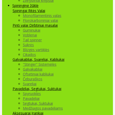
Žvejybiniai krepšiai
Spininginė žūklė
Spiningai
Ritės
Valai
Monofilamentinis valas
Florokarboniniai valai
Pinti valai
Dirbtiniai masalai
Guminukai
Vobleriai
Tail spinner
Sukrės
Blizgės vartiklės
Cikados
Galvakabliai, Svareliai, Kabliukai
"Stinger" Sistemėlės
Galvakabliai
Ofsetiniai kabliukai
Čeburaškos
Svareliai
Pavadėliai, Segtukai, Suktukai
Spyruoklės
Pavadėliai
Segtukai, Suktukai
Medžiagos pavadėliams
Aksesuarai Įrankiai