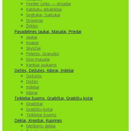
Feeder Links — Atvadai
Kabliukų atkabikliai
Segtukai, Suktukai
Stoperiai
Žirklės
Pavadėlinės
Jaukai, Masalai, Priedai
Jaukai
Kvapai
Skysčiai
Peletės, Granulės
Gyvi masalai
Įrankiai jaukams
Dėžės, Dėžutės, Kibirai, Indeliai
Dėžutės
Dėžės
Indeliai
Kibirai
Tinkleliai žuvims, Graibštai, Graibštų kotai
Graibštai
Graibštų kotai
Tinkleliai žuvims
Dėklai, Krepšiai, Kuprinės
Meškerių dėklai