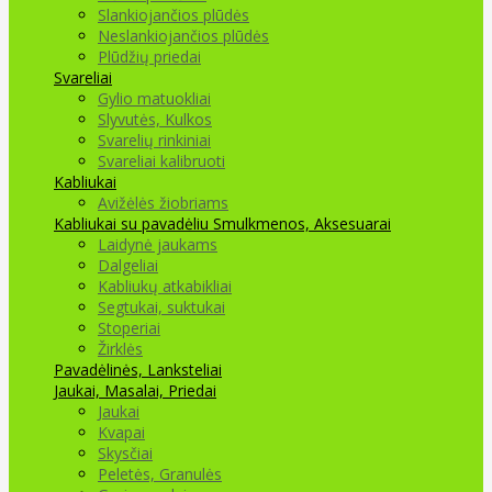
Slankiojančios plūdės
Neslankiojančios plūdės
Plūdžių priedai
Svareliai
Gylio matuokliai
Slyvutės, Kulkos
Svarelių rinkiniai
Svareliai kalibruoti
Kabliukai
Avižėlės žiobriams
Kabliukai su pavadėliu
Smulkmenos, Aksesuarai
Laidynė jaukams
Dalgeliai
Kabliukų atkabikliai
Segtukai, suktukai
Stoperiai
Žirklės
Pavadėlinės, Lanksteliai
Jaukai, Masalai, Priedai
Jaukai
Kvapai
Skysčiai
Peletės, Granulės