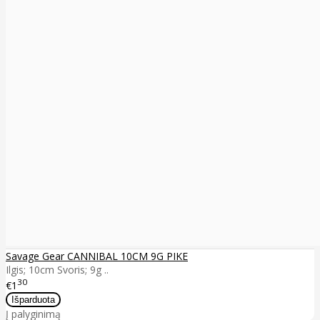
Savage Gear CANNIBAL 10CM 9G PIKE
Ilgis; 10cm Svoris; 9g ..
30
€1
Į palyginimą