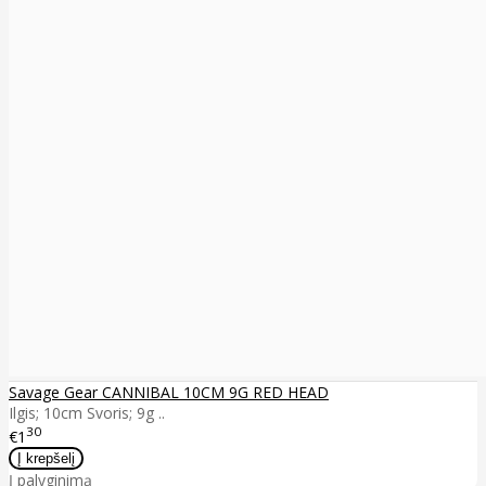
Savage Gear CANNIBAL 10CM 9G RED HEAD
Ilgis; 10cm Svoris; 9g ..
30
€1
Į palyginimą