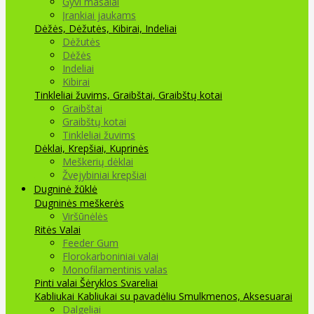
Gyvi masalai
Įrankiai jaukams
Dėžės, Dėžutės, Kibirai, Indeliai
Dėžutės
Dėžės
Indeliai
Kibirai
Tinkleliai žuvims, Graibštai, Graibštų kotai
Graibštai
Graibštų kotai
Tinkleliai žuvims
Dėklai, Krepšiai, Kuprinės
Meškerių dėklai
Žvejybiniai krepšiai
Dugninė žūklė
Dugninės meškerės
Viršūnėlės
Ritės
Valai
Feeder Gum
Florokarboniniai valai
Monofilamentinis valas
Pinti valai
Šėryklos
Svareliai
Kabliukai
Kabliukai su pavadėliu
Smulkmenos, Aksesuarai
Dalgeliai