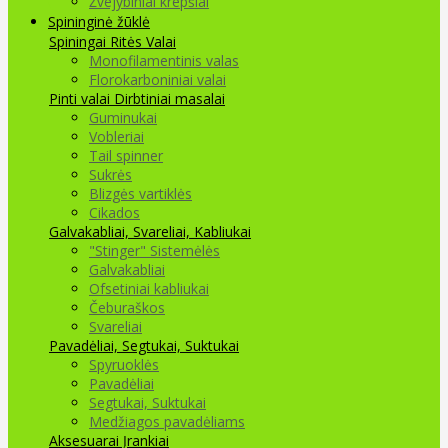
Žvejybiniai krepšiai
Spininginė žūklė
Spiningai
Ritės
Valai
Monofilamentinis valas
Florokarboniniai valai
Pinti valai
Dirbtiniai masalai
Guminukai
Vobleriai
Tail spinner
Sukrės
Blizgės vartiklės
Cikados
Galvakabliai, Svareliai, Kabliukai
"Stinger" Sistemėlės
Galvakabliai
Ofsetiniai kabliukai
Čeburaškos
Svareliai
Pavadėliai, Segtukai, Suktukai
Spyruoklės
Pavadėliai
Segtukai, Suktukai
Medžiagos pavadėliams
Aksesuarai Įrankiai