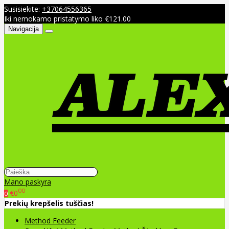
Susisiekite:
+37064556365
Iki nemokamo pristatymo liko €121.00
Navigacija
Mano paskyra
00
€0
0
Prekių krepšelis tuščias!
Method Feeder