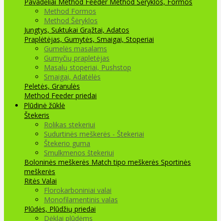
Pavadėliai Method Feeder
Method Šėryklos, Formos
Method Formos
Method Šėryklos
Jungtys, Suktukai
Grąžtai, Adatos
Praplėtėjas, Gumytės, Smaigai, Stoperiai
Gumelės masalams
Gumyčių prapletėjas
Masalų stoperiai, Pushstop
Smaigai, Adatėlės
Peletės, Granulės
Method Feeder priedai
Plūdinė žūklė
Štekeris
Rolikas stekeriui
Sudurtinės meškerės - Štekeriai
Štekerio guma
Smulkmenos štekeriui
Boloninės meškerės
Match tipo meškerės
Sportinės
meškerės
Ritės
Valai
Florokarboniniai valai
Monofilamentinis valas
Plūdės, Plūdžių priedai
Dėklai plūdėms