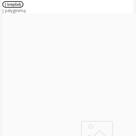
Į palyginimą