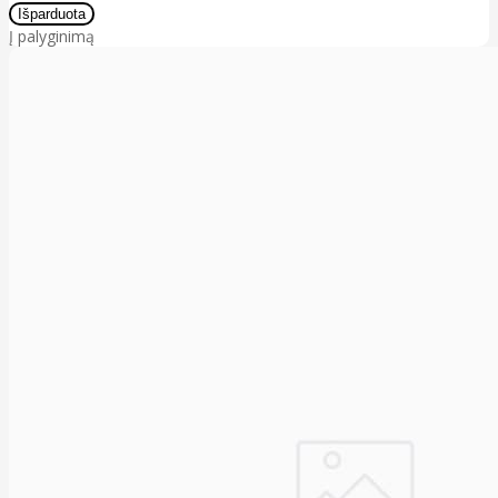
Į palyginimą