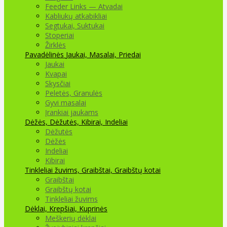
Feeder Links — Atvadai
Kabliukų atkabikliai
Segtukai, Suktukai
Stoperiai
Žirklės
Pavadėlinės
Jaukai, Masalai, Priedai
Jaukai
Kvapai
Skysčiai
Peletės, Granulės
Gyvi masalai
Įrankiai jaukams
Dėžės, Dėžutės, Kibirai, Indeliai
Dėžutės
Dėžės
Indeliai
Kibirai
Tinkleliai žuvims, Graibštai, Graibštų kotai
Graibštai
Graibštų kotai
Tinkleliai žuvims
Dėklai, Krepšiai, Kuprinės
Meškerių dėklai