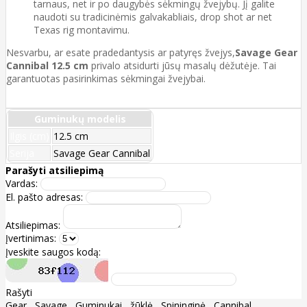
tarnaus, net ir po daugybės sėkmingų žvejybų. Jį galite
naudoti su tradicinėmis galvakabliais, drop shot ar net
Texas rig montavimu.
Nesvarbu, ar esate pradedantysis ar patyręs žvejys,
Savage Gear
Cannibal 12.5 cm
privalo atsidurti jūsų masalų dėžutėje. Tai
garantuotas pasirinkimas sėkmingai žvejybai.
Guminukų modelis
Ilgis (cm)
12.5 cm
Serija
Savage Gear Cannibal
Parašyti atsiliepimą
Vardas:
El. pašto adresas:
Atsiliepimas:
Įvertinimas:
Įveskite saugos kodą:
Rašyti
Gear
,
Savage
,
Guminukai
,
žūklė
,
Spininginė
,
Cannibal