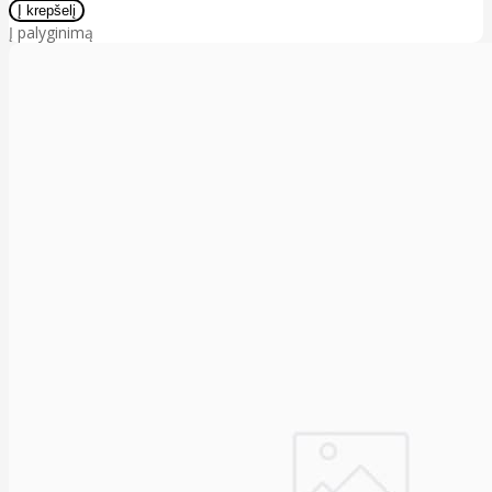
Į palyginimą