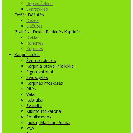
Replės Žirklės
Svarstyklės
Dėžės Dėžutės
Dėžės
Dėžutės
Graibštai
Dėklai Rankinės Kuprinės
Dėklai
Rankinės
Kuprinės
Karpinė žūklė
Šėrimo raketos
Karpiniai stovai ir laikikliai
Signalizatoriai
Svarstyklės
Karpinės meškerės
Ritės
Valai
Kabliukai
Svareliai
Kibimo indikatoriai
Smulkmenos
Jaukai, Masalai, Priedai
PVA