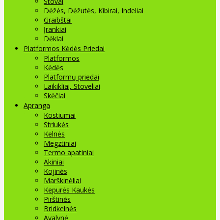
Stovai
Dėžės, Dėžutės, Kibirai, Indeliai
Graibštai
Įrankiai
Dėklai
Platformos Kėdės Priedai
Platformos
Kėdės
Platformų priedai
Laikikliai, Stoveliai
Skėčiai
Apranga
Kostiumai
Striukės
Kelnės
Megztiniai
Termo apatiniai
Akiniai
Kojinės
Marškinėliai
Kepurės Kaukės
Pirštinės
Bridkelnės
Avalynė