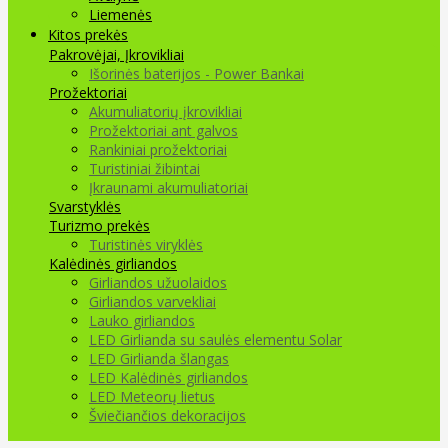
Liemenės
Kitos prekės
Pakrovėjai, Įkrovikliai
Išorinės baterijos - Power Bankai
Prožektoriai
Akumuliatorių įkrovikliai
Prožektoriai ant galvos
Rankiniai prožektoriai
Turistiniai žibintai
Įkraunami akumuliatoriai
Svarstyklės
Turizmo prekės
Turistinės viryklės
Kalėdinės girliandos
Girliandos užuolaidos
Girliandos varvekliai
Lauko girliandos
LED Girlianda su saulės elementu Solar
LED Girlianda šlangas
LED Kalėdinės girliandos
LED Meteorų lietus
Šviečiančios dekoracijos