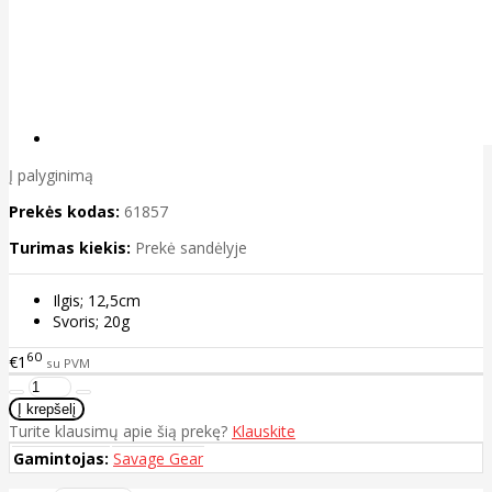
Į palyginimą
Prekės kodas:
61857
Turimas kiekis:
Prekė sandėlyje
Ilgis; 12,5cm
Svoris; 20g
60
€1
su PVM
Turite klausimų apie šią prekę?
Klauskite
Gamintojas:
Savage Gear