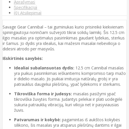
Aprašymas
Specifikacija
(0) Atsiliepimai
Savage Gear Cannibal – tai guminukas kurio prisireikė kiekvienam
spiningautojui norinčiam sužvejoti tikrai solidų laimikį. Šis 12.5 cm
ilgio masalas yra optimalus pasirinkimas gaudant lydekas, sterkus
ir šamus. Jo dydis yra idealus, kai mažesni masalai nebevilioja o
didesni atrodo per masyvūs.
Išskirtinės savybės:
Idealiai subalansuotas dydis:
12.5 cm Cannibal masalas
yra puikus pasirinkimas ieškantiems kompromiso tarp mažo
ir didelio masalo. Jis puikiai imituoja natūralų grobį ir yra
patrauklus daugeliui plėšrūnų, ypač lydekoms ir sterkams.
Tikroviška forma ir judesys:
masalas pasižymi ypač
tikroviška žuvytės forma. Judantys pelekai ir plati uodegėlė
sukuria patrauklią vibraciją, kuri vilioja net ir pasyviausias
žuvis.
Patvarumas ir kokybė:
pagamintas iš aukštos kokybės
silikono, šis masalas yra atsparus plėšrūnų dantims ir ilgai