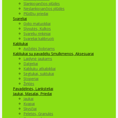
Slankiojančios plūdės
Neslankiojančios plūdės
Plūdžių priedai
Svareliai
Gylio matuokliai
Slyvutės, Kulkos
Svarelių rinkiniai
Svareliai kalibruoti
Kabliukai
Avižėlės žiobriams
Kabliukai su pavadėliu
Smulkmenos, Aksesuarai
Laidynė jaukams
Dalgeliai
Kabliukų atkabikliai
Segtukai, suktukai
Stoperiai
Žirklės
Pavadėlinės, Lanksteliai
Jaukai, Masalai, Priedai
Jaukai
Kvapai
Skysčiai
Peletės, Granulės