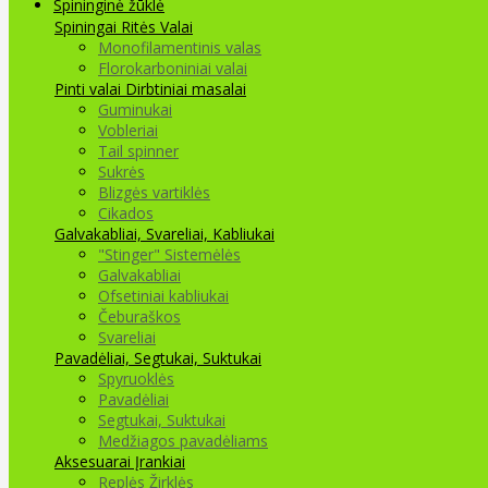
Spininginė žūklė
Spiningai
Ritės
Valai
Monofilamentinis valas
Florokarboniniai valai
Pinti valai
Dirbtiniai masalai
Guminukai
Vobleriai
Tail spinner
Sukrės
Blizgės vartiklės
Cikados
Galvakabliai, Svareliai, Kabliukai
"Stinger" Sistemėlės
Galvakabliai
Ofsetiniai kabliukai
Čeburaškos
Svareliai
Pavadėliai, Segtukai, Suktukai
Spyruoklės
Pavadėliai
Segtukai, Suktukai
Medžiagos pavadėliams
Aksesuarai Įrankiai
Replės Žirklės