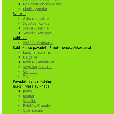
Neslankiojančios plūdės
Plūdžių priedai
Svareliai
Gylio matuokliai
Slyvutės, Kulkos
Svarelių rinkiniai
Svareliai kalibruoti
Kabliukai
Avižėlės žiobriams
Kabliukai su pavadėliu
Smulkmenos, Aksesuarai
Laidynė jaukams
Dalgeliai
Kabliukų atkabikliai
Segtukai, suktukai
Stoperiai
Žirklės
Pavadėlinės, Lanksteliai
Jaukai, Masalai, Priedai
Jaukai
Kvapai
Skysčiai
Peletės, Granulės
Gyvi masalai