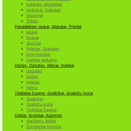
Kabliukų atkabikliai
Segtukai, Suktukai
Stoperiai
Žirklės
Pavadėlinės
Jaukai, Masalai, Priedai
Jaukai
Kvapai
Skysčiai
Peletės, Granulės
Gyvi masalai
Įrankiai jaukams
Dėžės, Dėžutės, Kibirai, Indeliai
Dėžutės
Dėžės
Indeliai
Kibirai
Tinkleliai žuvims, Graibštai, Graibštų kotai
Graibštai
Graibštų kotai
Tinkleliai žuvims
Dėklai, Krepšiai, Kuprinės
Meškerių dėklai
Žvejybiniai krepšiai