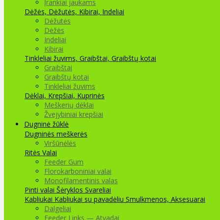
Įrankiai jaukams
Dėžės, Dėžutės, Kibirai, Indeliai
Dėžutės
Dėžės
Indeliai
Kibirai
Tinkleliai žuvims, Graibštai, Graibštų kotai
Graibštai
Graibštų kotai
Tinkleliai žuvims
Dėklai, Krepšiai, Kuprinės
Meškerių dėklai
Žvejybiniai krepšiai
Dugninė žūklė
Dugninės meškerės
Viršūnėlės
Ritės
Valai
Feeder Gum
Florokarboniniai valai
Monofilamentinis valas
Pinti valai
Šėryklos
Svareliai
Kabliukai
Kabliukai su pavadėliu
Smulkmenos, Aksesuarai
Dalgeliai
Feeder Links — Atvadai