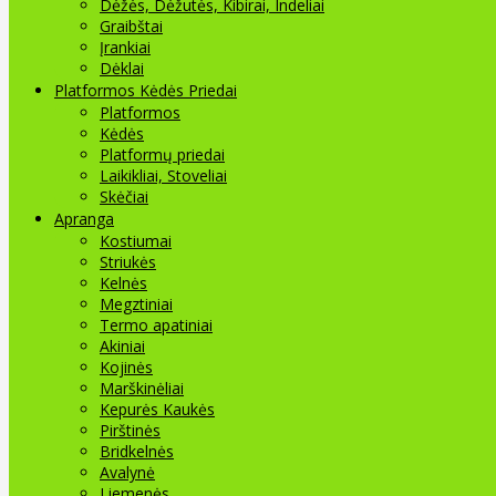
Dėžės, Dėžutės, Kibirai, Indeliai
Graibštai
Įrankiai
Dėklai
Platformos Kėdės Priedai
Platformos
Kėdės
Platformų priedai
Laikikliai, Stoveliai
Skėčiai
Apranga
Kostiumai
Striukės
Kelnės
Megztiniai
Termo apatiniai
Akiniai
Kojinės
Marškinėliai
Kepurės Kaukės
Pirštinės
Bridkelnės
Avalynė
Liemenės