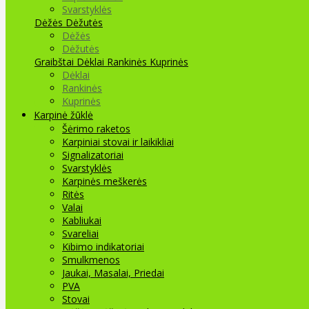
Svarstyklės
Dėžės Dėžutės
Dėžės
Dėžutės
Graibštai
Dėklai Rankinės Kuprinės
Dėklai
Rankinės
Kuprinės
Karpinė žūklė
Šėrimo raketos
Karpiniai stovai ir laikikliai
Signalizatoriai
Svarstyklės
Karpinės meškerės
Ritės
Valai
Kabliukai
Svareliai
Kibimo indikatoriai
Smulkmenos
Jaukai, Masalai, Priedai
PVA
Stovai