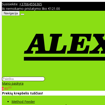
Susisiekite:
+37064556365
Iki nemokamo pristatymo liko €121.00
Navigacija
Mano paskyra
00
€0
0
Prekių krepšelis tuščias!
Method Feeder