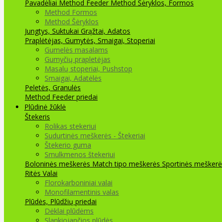
Pavadėliai Method Feeder
Method Šėryklos, Formos
Method Formos
Method Šėryklos
Jungtys, Suktukai
Grąžtai, Adatos
Praplėtėjas, Gumytės, Smaigai, Stoperiai
Gumelės masalams
Gumyčių prapletėjas
Masalų stoperiai, Pushstop
Smaigai, Adatėlės
Peletės, Granulės
Method Feeder priedai
Plūdinė žūklė
Štekeris
Rolikas stekeriui
Sudurtinės meškerės - Štekeriai
Štekerio guma
Smulkmenos štekeriui
Boloninės meškerės
Match tipo meškerės
Sportinės meškerė
Ritės
Valai
Florokarboniniai valai
Monofilamentinis valas
Plūdės, Plūdžių priedai
Dėklai plūdėms
Slankiojančios plūdės