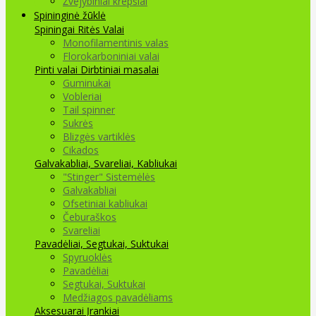
Žvejybiniai krepšiai
Spininginė žūklė
Spiningai
Ritės
Valai
Monofilamentinis valas
Florokarboniniai valai
Pinti valai
Dirbtiniai masalai
Guminukai
Vobleriai
Tail spinner
Sukrės
Blizgės vartiklės
Cikados
Galvakabliai, Svareliai, Kabliukai
"Stinger" Sistemėlės
Galvakabliai
Ofsetiniai kabliukai
Čeburaškos
Svareliai
Pavadėliai, Segtukai, Suktukai
Spyruoklės
Pavadėliai
Segtukai, Suktukai
Medžiagos pavadėliams
Aksesuarai Įrankiai