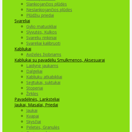
Slankiojančios plūdės
Neslankiojančios plūdės
Plūdžių priedai
Svareliai
Gylio matuokliai
Slyvutės, Kulkos
Svarelių rinkiniai
Svareliai kalibruoti
Kabliukai
Avižėlės žiobriams
Kabliukai su pavadėliu
Smulkmenos, Aksesuarai
Laidynė jaukams
Dalgeliai
Kabliukų atkabikliai
Segtukai, suktukai
Stoperiai
Žirklės
Pavadėlinės, Lanksteliai
Jaukai, Masalai, Priedai
Jaukai
Kvapai
Skysčiai
Peletės, Granulės