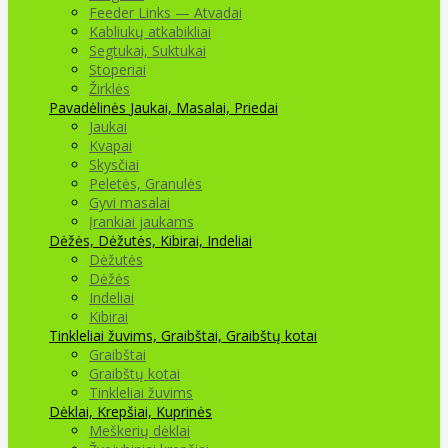
Feeder Links — Atvadai
Kabliukų atkabikliai
Segtukai, Suktukai
Stoperiai
Žirklės
Pavadėlinės
Jaukai, Masalai, Priedai
Jaukai
Kvapai
Skysčiai
Peletės, Granulės
Gyvi masalai
Įrankiai jaukams
Dėžės, Dėžutės, Kibirai, Indeliai
Dėžutės
Dėžės
Indeliai
Kibirai
Tinkleliai žuvims, Graibštai, Graibštų kotai
Graibštai
Graibštų kotai
Tinkleliai žuvims
Dėklai, Krepšiai, Kuprinės
Meškerių dėklai