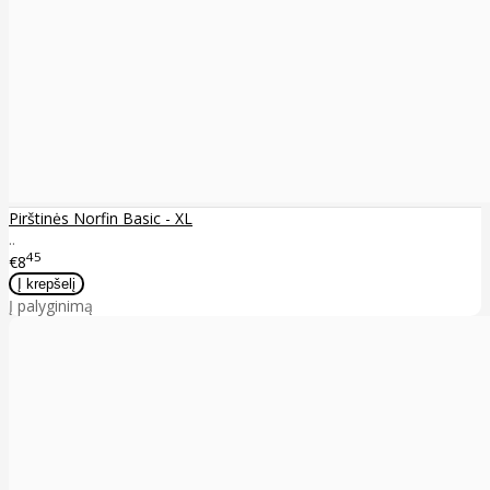
Pirštinės Norfin Basic - XL
..
45
€8
Į palyginimą