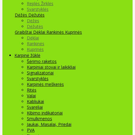
Replės Žirklės
Svarstyklės
Dėžės Dėžutės
Dėžės
Dėžutės
Graibštai
Dėklai Rankinės Kuprinės
Dėklai
Rankinės
Kuprinės
Karpinė žūklė
Šėrimo raketos
Karpiniai stovai ir laikikliai
Signalizatoriai
Svarstyklės
Karpinės meškerės
Ritės
Valai
Kabliukai
Svareliai
Kibimo indikatoriai
Smulkmenos
Jaukai, Masalai, Priedai
PVA