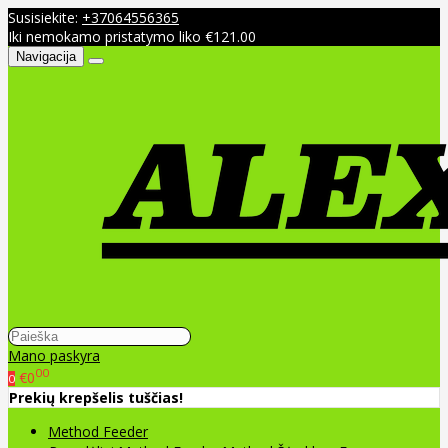
Susisiekite:
+37064556365
Iki nemokamo pristatymo liko €121.00
Navigacija
Mano paskyra
00
€0
0
Prekių krepšelis tuščias!
Method Feeder