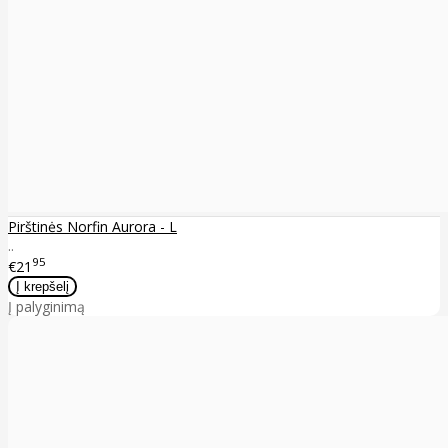
Pirštinės Norfin Aurora - L
..
95
€21
Į palyginimą