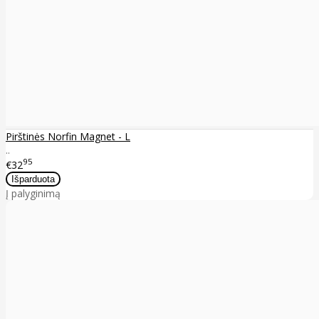
Pirštinės Norfin Magnet - L
..
95
€32
Į palyginimą