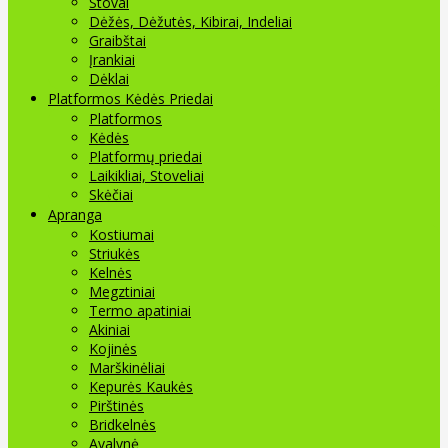
Stovai
Dėžės, Dėžutės, Kibirai, Indeliai
Graibštai
Įrankiai
Dėklai
Platformos Kėdės Priedai
Platformos
Kėdės
Platformų priedai
Laikikliai, Stoveliai
Skėčiai
Apranga
Kostiumai
Striukės
Kelnės
Megztiniai
Termo apatiniai
Akiniai
Kojinės
Marškinėliai
Kepurės Kaukės
Pirštinės
Bridkelnės
Avalynė