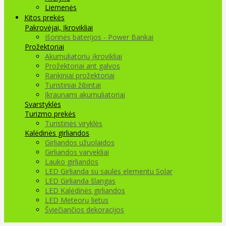
Liemenės
Kitos prekės
Pakrovėjai, Įkrovikliai
Išorinės baterijos - Power Bankai
Prožektoriai
Akumuliatorių įkrovikliai
Prožektoriai ant galvos
Rankiniai prožektoriai
Turistiniai žibintai
Įkraunami akumuliatoriai
Svarstyklės
Turizmo prekės
Turistinės viryklės
Kalėdinės girliandos
Girliandos užuolaidos
Girliandos varvekliai
Lauko girliandos
LED Girlianda su saulės elementu Solar
LED Girlianda šlangas
LED Kalėdinės girliandos
LED Meteorų lietus
Šviečiančios dekoracijos