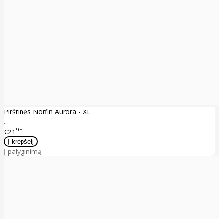
Pirštinės Norfin Aurora - XL
..
95
€21
Į palyginimą