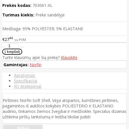
Prekės kodas:
703061-XL
Turimas kiekis:
Prekė sandėlyje
Medžiaga: 95% POLYESTER; 5% ELASTANE
46
€27
su PVM
Turite klausimų apie šią prekę?
Klauskite
Gamintojas:
Norfin
Aprašymas
Specifikacija
(0) Atsiliepimai
Pirštinės Norfin Soft Shell. Vėjui atsparios, kumštinės pirštinės,
pagamintos iš aukštos kokybės POLIESTERIO ir ELASTANO
audinio, tinkamos žiemos žvejybai ir medžioklei. Specialus dizainas
užtikrina pirštų lankstumą ir leidžia tiksliai judėti
Rūbai