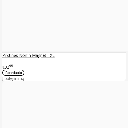
Pirštinės Norfin Magnet - XL
..
95
€32
Į palyginimą