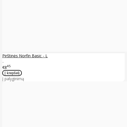
Pirštinės Norfin Basic - L
..
45
€8
Į palyginimą