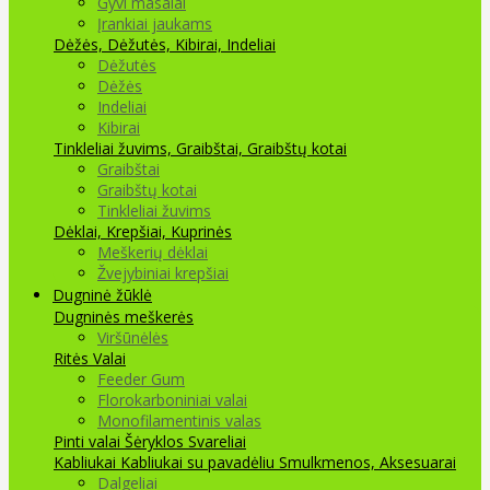
Gyvi masalai
Įrankiai jaukams
Dėžės, Dėžutės, Kibirai, Indeliai
Dėžutės
Dėžės
Indeliai
Kibirai
Tinkleliai žuvims, Graibštai, Graibštų kotai
Graibštai
Graibštų kotai
Tinkleliai žuvims
Dėklai, Krepšiai, Kuprinės
Meškerių dėklai
Žvejybiniai krepšiai
Dugninė žūklė
Dugninės meškerės
Viršūnėlės
Ritės
Valai
Feeder Gum
Florokarboniniai valai
Monofilamentinis valas
Pinti valai
Šėryklos
Svareliai
Kabliukai
Kabliukai su pavadėliu
Smulkmenos, Aksesuarai
Dalgeliai