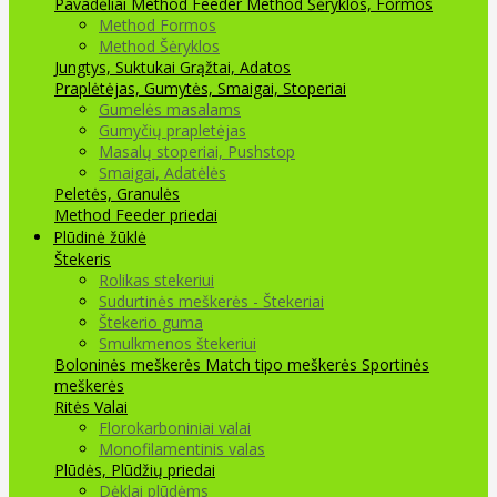
Pavadėliai Method Feeder
Method Šėryklos, Formos
Method Formos
Method Šėryklos
Jungtys, Suktukai
Grąžtai, Adatos
Praplėtėjas, Gumytės, Smaigai, Stoperiai
Gumelės masalams
Gumyčių prapletėjas
Masalų stoperiai, Pushstop
Smaigai, Adatėlės
Peletės, Granulės
Method Feeder priedai
Plūdinė žūklė
Štekeris
Rolikas stekeriui
Sudurtinės meškerės - Štekeriai
Štekerio guma
Smulkmenos štekeriui
Boloninės meškerės
Match tipo meškerės
Sportinės
meškerės
Ritės
Valai
Florokarboniniai valai
Monofilamentinis valas
Plūdės, Plūdžių priedai
Dėklai plūdėms