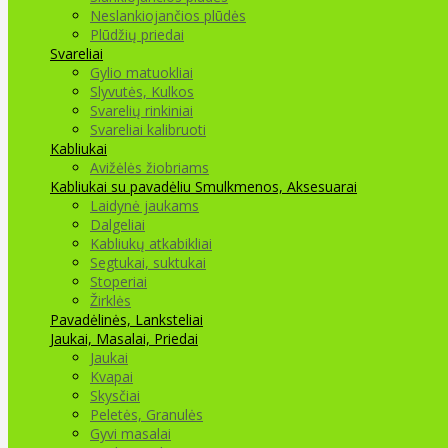
Neslankiojančios plūdės
Plūdžių priedai
Svareliai
Gylio matuokliai
Slyvutės, Kulkos
Svarelių rinkiniai
Svareliai kalibruoti
Kabliukai
Avižėlės žiobriams
Kabliukai su pavadėliu
Smulkmenos, Aksesuarai
Laidynė jaukams
Dalgeliai
Kabliukų atkabikliai
Segtukai, suktukai
Stoperiai
Žirklės
Pavadėlinės, Lanksteliai
Jaukai, Masalai, Priedai
Jaukai
Kvapai
Skysčiai
Peletės, Granulės
Gyvi masalai