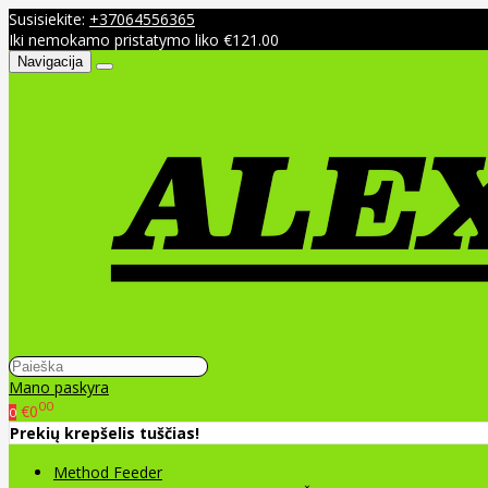
Susisiekite:
+37064556365
Iki nemokamo pristatymo liko €121.00
Navigacija
Mano paskyra
00
€0
0
Prekių krepšelis tuščias!
Method Feeder