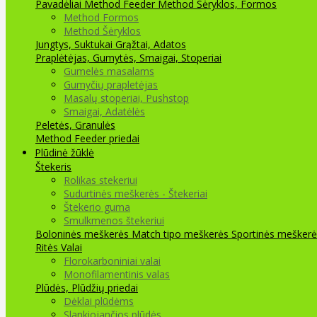
Pavadėliai Method Feeder
Method Šėryklos, Formos
Method Formos
Method Šėryklos
Jungtys, Suktukai
Grąžtai, Adatos
Praplėtėjas, Gumytės, Smaigai, Stoperiai
Gumelės masalams
Gumyčių prapletėjas
Masalų stoperiai, Pushstop
Smaigai, Adatėlės
Peletės, Granulės
Method Feeder priedai
Plūdinė žūklė
Štekeris
Rolikas stekeriui
Sudurtinės meškerės - Štekeriai
Štekerio guma
Smulkmenos štekeriui
Boloninės meškerės
Match tipo meškerės
Sportinės meškerė
Ritės
Valai
Florokarboniniai valai
Monofilamentinis valas
Plūdės, Plūdžių priedai
Dėklai plūdėms
Slankiojančios plūdės