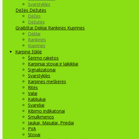
Svarstyklės
Dėžės Dėžutės
Dėžės
Dėžutės
Graibštai
Dėklai Rankinės Kuprinės
Dėklai
Rankinės
Kuprinės
Karpinė žūklė
Šėrimo raketos
Karpiniai stovai ir laikikliai
Signalizatoriai
Svarstyklės
Karpinės meškerės
Ritės
Valai
Kabliukai
Svareliai
Kibimo indikatoriai
Smulkmenos
Jaukai, Masalai, Priedai
PVA
Stovai