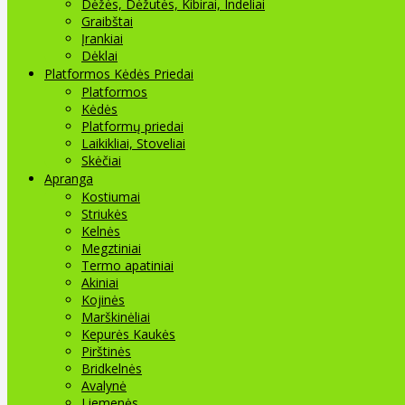
Dėžės, Dėžutės, Kibirai, Indeliai
Graibštai
Įrankiai
Dėklai
Platformos Kėdės Priedai
Platformos
Kėdės
Platformų priedai
Laikikliai, Stoveliai
Skėčiai
Apranga
Kostiumai
Striukės
Kelnės
Megztiniai
Termo apatiniai
Akiniai
Kojinės
Marškinėliai
Kepurės Kaukės
Pirštinės
Bridkelnės
Avalynė
Liemenės