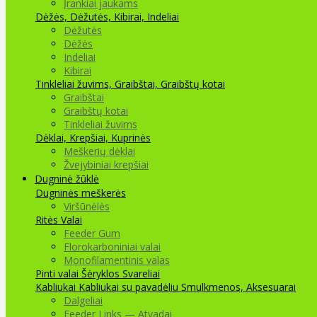
Įrankiai jaukams
Dėžės, Dėžutės, Kibirai, Indeliai
Dėžutės
Dėžės
Indeliai
Kibirai
Tinkleliai žuvims, Graibštai, Graibštų kotai
Graibštai
Graibštų kotai
Tinkleliai žuvims
Dėklai, Krepšiai, Kuprinės
Meškerių dėklai
Žvejybiniai krepšiai
Dugninė žūklė
Dugninės meškerės
Viršūnėlės
Ritės
Valai
Feeder Gum
Florokarboniniai valai
Monofilamentinis valas
Pinti valai
Šėryklos
Svareliai
Kabliukai
Kabliukai su pavadėliu
Smulkmenos, Aksesuarai
Dalgeliai
Feeder Links — Atvadai