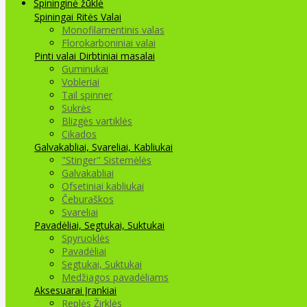
Spininginė žūklė
Spiningai
Ritės
Valai
Monofilamentinis valas
Florokarboniniai valai
Pinti valai
Dirbtiniai masalai
Guminukai
Vobleriai
Tail spinner
Sukrės
Blizgės vartiklės
Cikados
Galvakabliai, Svareliai, Kabliukai
"Stinger" Sistemėlės
Galvakabliai
Ofsetiniai kabliukai
Čeburaškos
Svareliai
Pavadėliai, Segtukai, Suktukai
Spyruoklės
Pavadėliai
Segtukai, Suktukai
Medžiagos pavadėliams
Aksesuarai Įrankiai
Replės Žirklės