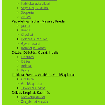
Kabliukų atkabikliai
Segtukai, Suktukai
Stoperiai
Žirklės
Pavadėlinės
Jaukai, Masalai, Priedai
Jaukai
Kvapai
Skysčiai
Peletės, Granulės
Gyvi masalai
Įrankiai jaukams
Dėžės, Dėžutės, Kibirai, Indeliai
Dėžutės
Dėžės
Indeliai
Kibirai
Tinkleliai žuvims, Graibštai, Graibštų kotai
Graibštai
Graibštų kotai
Tinkleliai žuvims
Dėklai, Krepšiai, Kuprinės
Meškerių dėklai
Žvejybiniai krepšiai