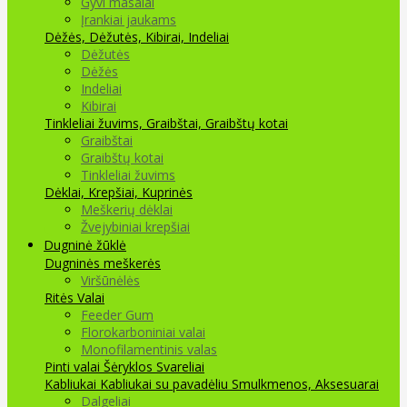
Gyvi masalai
Įrankiai jaukams
Dėžės, Dėžutės, Kibirai, Indeliai
Dėžutės
Dėžės
Indeliai
Kibirai
Tinkleliai žuvims, Graibštai, Graibštų kotai
Graibštai
Graibštų kotai
Tinkleliai žuvims
Dėklai, Krepšiai, Kuprinės
Meškerių dėklai
Žvejybiniai krepšiai
Dugninė žūklė
Dugninės meškerės
Viršūnėlės
Ritės
Valai
Feeder Gum
Florokarboniniai valai
Monofilamentinis valas
Pinti valai
Šėryklos
Svareliai
Kabliukai
Kabliukai su pavadėliu
Smulkmenos, Aksesuarai
Dalgeliai