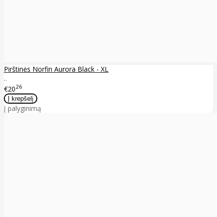
Pirštinės Norfin Aurora Black - XL
..
26
€20
Į palyginimą