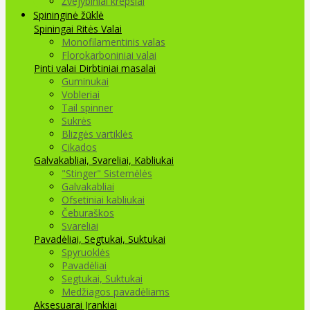
Žvejybiniai krepšiai
Spininginė žūklė
Spiningai
Ritės
Valai
Monofilamentinis valas
Florokarboniniai valai
Pinti valai
Dirbtiniai masalai
Guminukai
Vobleriai
Tail spinner
Sukrės
Blizgės vartiklės
Cikados
Galvakabliai, Svareliai, Kabliukai
"Stinger" Sistemėlės
Galvakabliai
Ofsetiniai kabliukai
Čeburaškos
Svareliai
Pavadėliai, Segtukai, Suktukai
Spyruoklės
Pavadėliai
Segtukai, Suktukai
Medžiagos pavadėliams
Aksesuarai Įrankiai