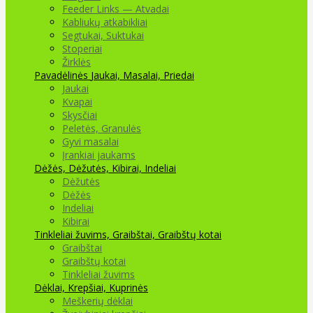
Feeder Links — Atvadai
Kabliukų atkabikliai
Segtukai, Suktukai
Stoperiai
Žirklės
Pavadėlinės
Jaukai, Masalai, Priedai
Jaukai
Kvapai
Skysčiai
Peletės, Granulės
Gyvi masalai
Įrankiai jaukams
Dėžės, Dėžutės, Kibirai, Indeliai
Dėžutės
Dėžės
Indeliai
Kibirai
Tinkleliai žuvims, Graibštai, Graibštų kotai
Graibštai
Graibštų kotai
Tinkleliai žuvims
Dėklai, Krepšiai, Kuprinės
Meškerių dėklai