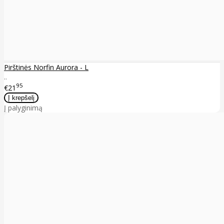
Pirštinės Norfin Aurora - L
..
95
€21
Į palyginimą