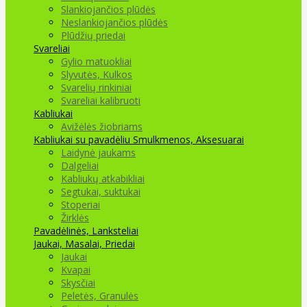
Slankiojančios plūdės
Neslankiojančios plūdės
Plūdžių priedai
Svareliai
Gylio matuokliai
Slyvutės, Kulkos
Svarelių rinkiniai
Svareliai kalibruoti
Kabliukai
Avižėlės žiobriams
Kabliukai su pavadėliu
Smulkmenos, Aksesuarai
Laidynė jaukams
Dalgeliai
Kabliukų atkabikliai
Segtukai, suktukai
Stoperiai
Žirklės
Pavadėlinės, Lanksteliai
Jaukai, Masalai, Priedai
Jaukai
Kvapai
Skysčiai
Peletės, Granulės