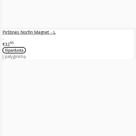
Pirštinės Norfin Magnet - L
..
95
€32
Į palyginimą