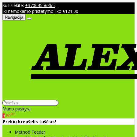
Susisiekite:
+37064556365
Iki nemokamo pristatymo liko €121.00
Navigacija
Mano paskyra
00
€0
0
Prekių krepšelis tuščias!
Method Feeder