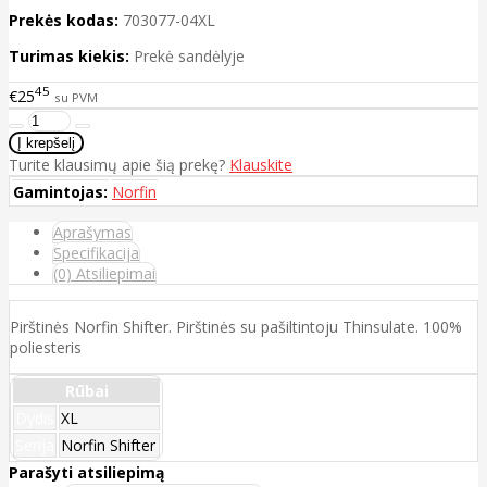
Prekės kodas:
703077-04XL
Turimas kiekis:
Prekė sandėlyje
45
€25
su PVM
Turite klausimų apie šią prekę?
Klauskite
Gamintojas:
Norfin
Aprašymas
Specifikacija
(0) Atsiliepimai
Pirštinės Norfin Shifter. Pirštinės su pašiltintoju Thinsulate. 100%
poliesteris
Rūbai
Dydis
XL
Serija
Norfin Shifter
Parašyti atsiliepimą