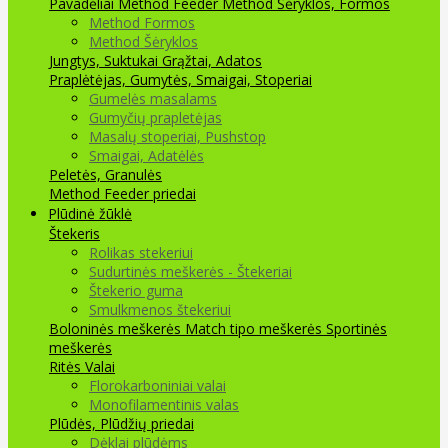
Pavadėliai Method Feeder
Method Šėryklos, Formos
Method Formos
Method Šėryklos
Jungtys, Suktukai
Grąžtai, Adatos
Praplėtėjas, Gumytės, Smaigai, Stoperiai
Gumelės masalams
Gumyčių prapletėjas
Masalų stoperiai, Pushstop
Smaigai, Adatėlės
Peletės, Granulės
Method Feeder priedai
Plūdinė žūklė
Štekeris
Rolikas stekeriui
Sudurtinės meškerės - Štekeriai
Štekerio guma
Smulkmenos štekeriui
Boloninės meškerės
Match tipo meškerės
Sportinės
meškerės
Ritės
Valai
Florokarboniniai valai
Monofilamentinis valas
Plūdės, Plūdžių priedai
Dėklai plūdėms