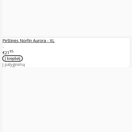
Pirštinės Norfin Aurora - XL
..
95
€21
Į palyginimą