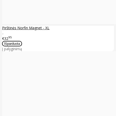
Pirštinės Norfin Magnet - XL
..
95
€32
Į palyginimą