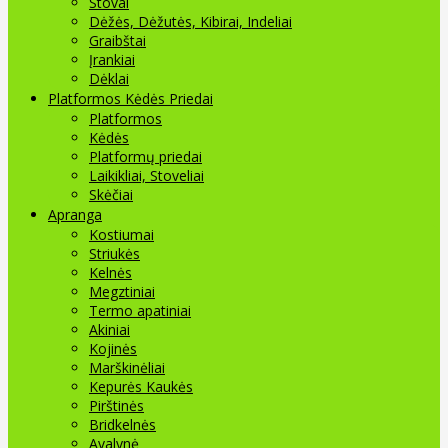
Stovai
Dėžės, Dėžutės, Kibirai, Indeliai
Graibštai
Įrankiai
Dėklai
Platformos Kėdės Priedai
Platformos
Kėdės
Platformų priedai
Laikikliai, Stoveliai
Skėčiai
Apranga
Kostiumai
Striukės
Kelnės
Megztiniai
Termo apatiniai
Akiniai
Kojinės
Marškinėliai
Kepurės Kaukės
Pirštinės
Bridkelnės
Avalynė