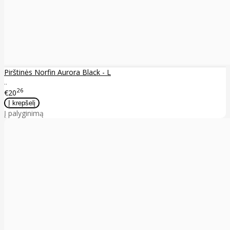
Pirštinės Norfin Aurora Black - L
..
26
€20
Į palyginimą