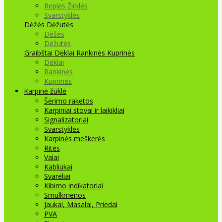
Replės Žirklės
Svarstyklės
Dėžės Dėžutės
Dėžės
Dėžutės
Graibštai
Dėklai Rankinės Kuprinės
Dėklai
Rankinės
Kuprinės
Karpinė žūklė
Šėrimo raketos
Karpiniai stovai ir laikikliai
Signalizatoriai
Svarstyklės
Karpinės meškerės
Ritės
Valai
Kabliukai
Svareliai
Kibimo indikatoriai
Smulkmenos
Jaukai, Masalai, Priedai
PVA