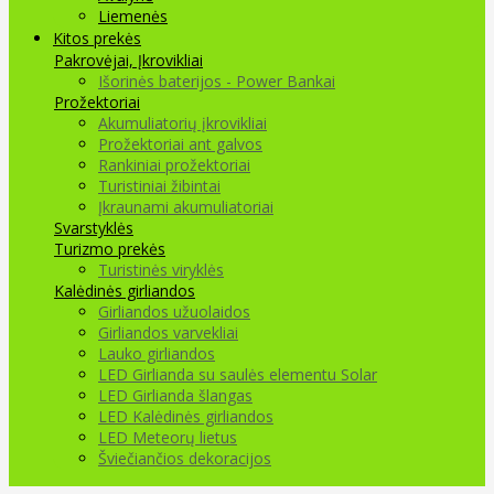
Liemenės
Kitos prekės
Pakrovėjai, Įkrovikliai
Išorinės baterijos - Power Bankai
Prožektoriai
Akumuliatorių įkrovikliai
Prožektoriai ant galvos
Rankiniai prožektoriai
Turistiniai žibintai
Įkraunami akumuliatoriai
Svarstyklės
Turizmo prekės
Turistinės viryklės
Kalėdinės girliandos
Girliandos užuolaidos
Girliandos varvekliai
Lauko girliandos
LED Girlianda su saulės elementu Solar
LED Girlianda šlangas
LED Kalėdinės girliandos
LED Meteorų lietus
Šviečiančios dekoracijos