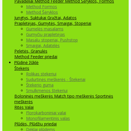
Pavadėliai Method Feeder
Method Šėryklos, Formos
Method Formos
Method Šėryklos
Jungtys, Suktukai
Grąžtai, Adatos
Praplėtėjas, Gumytės, Smaigai, Stoperiai
Gumelės masalams
Gumyčių prapletėjas
Masalų stoperiai, Pushstop
Smaigai, Adatėlės
Peletės, Granulės
Method Feeder priedai
Plūdinė žūklė
Štekeris
Rolikas stekeriui
Sudurtinės meškerės - Štekeriai
Štekerio guma
Smulkmenos štekeriui
Boloninės meškerės
Match tipo meškerės
Sportinės
meškerės
Ritės
Valai
Florokarboniniai valai
Monofilamentinis valas
Plūdės, Plūdžių priedai
Dėklai plūdėms