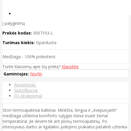
Į palyginimą
Prekės kodas:
3007103-L
Turimas kiekis:
Išparduota
Medžiaga - 100% poliesteris
Turite klausimų apie šią prekę?
Klauskite
Gamintojas:
Norfin
Aprašymas
Specifikacija
(0) Atsiliepimai
Stori termoapatiniai baltiniai. Minkšta, lengva ir „kvėpuojanti“
medžiaga užtikrina komforto sąlygas kūnui esant žemai
temperatūrai. Jie dėvimi tik ant plonų termoapatinių. Po
intensyvaus darbo ar ilgalaikio judėjimo prakaitui pašalinti užtenka