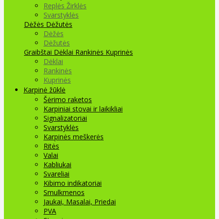
Replės Žirklės
Svarstyklės
Dėžės Dėžutės
Dėžės
Dėžutės
Graibštai
Dėklai Rankinės Kuprinės
Dėklai
Rankinės
Kuprinės
Karpinė žūklė
Šėrimo raketos
Karpiniai stovai ir laikikliai
Signalizatoriai
Svarstyklės
Karpinės meškerės
Ritės
Valai
Kabliukai
Svareliai
Kibimo indikatoriai
Smulkmenos
Jaukai, Masalai, Priedai
PVA