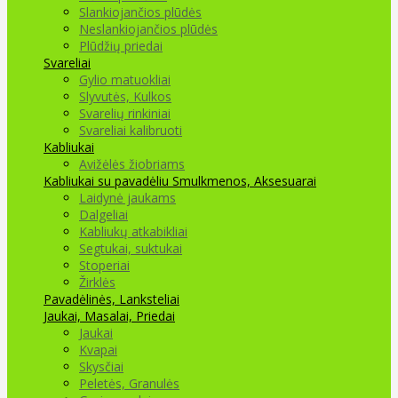
Slankiojančios plūdės
Neslankiojančios plūdės
Plūdžių priedai
Svareliai
Gylio matuokliai
Slyvutės, Kulkos
Svarelių rinkiniai
Svareliai kalibruoti
Kabliukai
Avižėlės žiobriams
Kabliukai su pavadėliu
Smulkmenos, Aksesuarai
Laidynė jaukams
Dalgeliai
Kabliukų atkabikliai
Segtukai, suktukai
Stoperiai
Žirklės
Pavadėlinės, Lanksteliai
Jaukai, Masalai, Priedai
Jaukai
Kvapai
Skysčiai
Peletės, Granulės