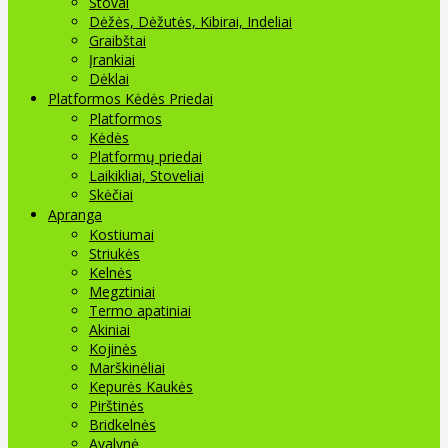
Stovai
Dėžės, Dėžutės, Kibirai, Indeliai
Graibštai
Įrankiai
Dėklai
Platformos Kėdės Priedai
Platformos
Kėdės
Platformų priedai
Laikikliai, Stoveliai
Skėčiai
Apranga
Kostiumai
Striukės
Kelnės
Megztiniai
Termo apatiniai
Akiniai
Kojinės
Marškinėliai
Kepurės Kaukės
Pirštinės
Bridkelnės
Avalynė