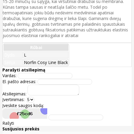
15-20 minučių su sąlyga, kai viršutiniai drabužiai su membrana.
Kūnas tampa sausas ir neatšąla šalčio metu. Todėl po
termoapatiniais jokiu būdu nedėvimi medvilniniai apatiniai
drabužiai, kurie sugeria drėgmę ir lieka šlapi. Gaminami dviejų
spalvų derinių. gobtuvas tvirtinamas prie palaidinės spaustukais
sutraukiantis gobtuvą fiksatorius patikimas užtrauktukas elastinis
juosmuo elastiniai rankogaliai ir atraitai
Rūbai
Dydis
L
Serija
Norfin Cosy Line Black
Parašyti atsiliepimą
Vardas:
El. pašto adresas:
Atsiliepimas:
Įvertinimas:
Įveskite saugos kodą:
Rašyti
Susijusios prekės