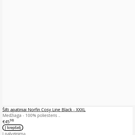
Šilti apatiniai Norfin Cosy Line Black - XXXL
Medžiaga - 100% poliesteris ..
98
€45
Į palyginimą