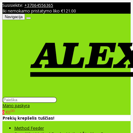
Susisiekite:
+37064556365
Iki nemokamo pristatymo liko €121.00
Navigacija
Mano paskyra
00
€0
0
Prekių krepšelis tuščias!
Method Feeder