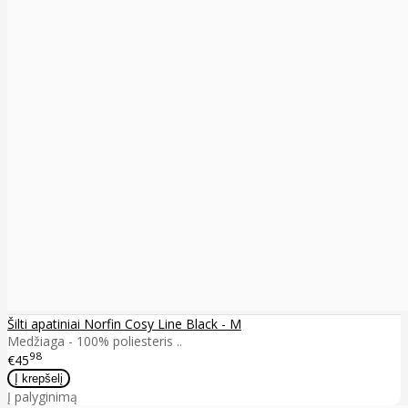
Šilti apatiniai Norfin Cosy Line Black - M
Medžiaga - 100% poliesteris ..
98
€45
Į palyginimą