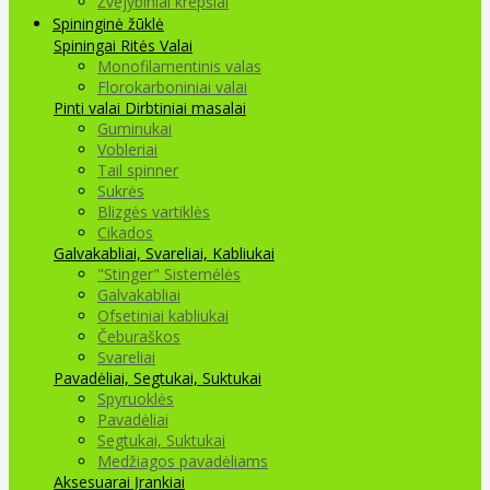
Žvejybiniai krepšiai
Spininginė žūklė
Spiningai
Ritės
Valai
Monofilamentinis valas
Florokarboniniai valai
Pinti valai
Dirbtiniai masalai
Guminukai
Vobleriai
Tail spinner
Sukrės
Blizgės vartiklės
Cikados
Galvakabliai, Svareliai, Kabliukai
"Stinger" Sistemėlės
Galvakabliai
Ofsetiniai kabliukai
Čeburaškos
Svareliai
Pavadėliai, Segtukai, Suktukai
Spyruoklės
Pavadėliai
Segtukai, Suktukai
Medžiagos pavadėliams
Aksesuarai Įrankiai