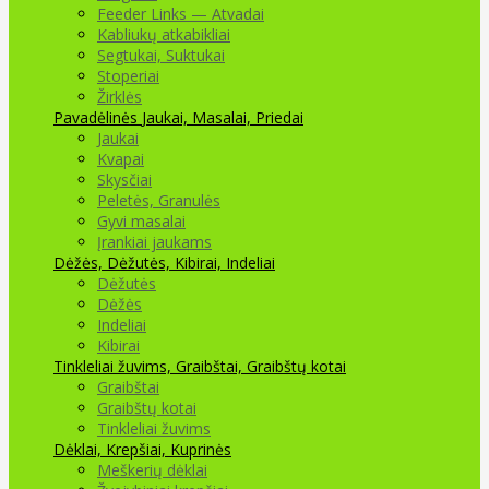
Feeder Links — Atvadai
Kabliukų atkabikliai
Segtukai, Suktukai
Stoperiai
Žirklės
Pavadėlinės
Jaukai, Masalai, Priedai
Jaukai
Kvapai
Skysčiai
Peletės, Granulės
Gyvi masalai
Įrankiai jaukams
Dėžės, Dėžutės, Kibirai, Indeliai
Dėžutės
Dėžės
Indeliai
Kibirai
Tinkleliai žuvims, Graibštai, Graibštų kotai
Graibštai
Graibštų kotai
Tinkleliai žuvims
Dėklai, Krepšiai, Kuprinės
Meškerių dėklai