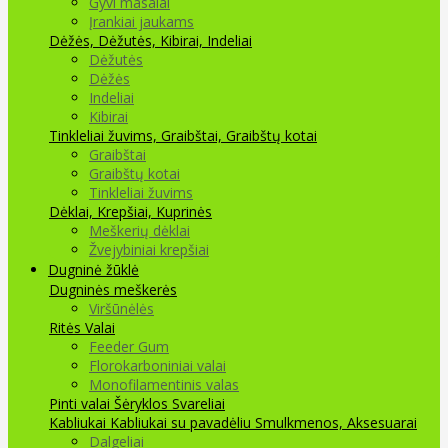
Gyvi masalai
Įrankiai jaukams
Dėžės, Dėžutės, Kibirai, Indeliai
Dėžutės
Dėžės
Indeliai
Kibirai
Tinkleliai žuvims, Graibštai, Graibštų kotai
Graibštai
Graibštų kotai
Tinkleliai žuvims
Dėklai, Krepšiai, Kuprinės
Meškerių dėklai
Žvejybiniai krepšiai
Dugninė žūklė
Dugninės meškerės
Viršūnėlės
Ritės
Valai
Feeder Gum
Florokarboniniai valai
Monofilamentinis valas
Pinti valai
Šėryklos
Svareliai
Kabliukai
Kabliukai su pavadėliu
Smulkmenos, Aksesuarai
Dalgeliai