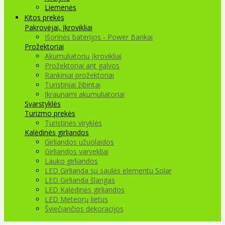
Liemenės
Kitos prekės
Pakrovėjai, Įkrovikliai
Išorinės baterijos - Power Bankai
Prožektoriai
Akumuliatorių įkrovikliai
Prožektoriai ant galvos
Rankiniai prožektoriai
Turistiniai žibintai
Įkraunami akumuliatoriai
Svarstyklės
Turizmo prekės
Turistinės viryklės
Kalėdinės girliandos
Girliandos užuolaidos
Girliandos varvekliai
Lauko girliandos
LED Girlianda su saulės elementu Solar
LED Girlianda šlangas
LED Kalėdinės girliandos
LED Meteorų lietus
Šviečiančios dekoracijos