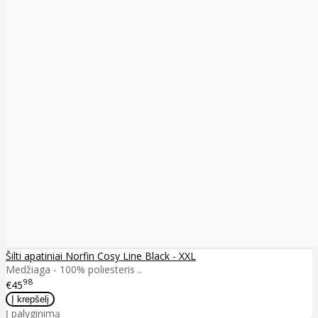
Šilti apatiniai Norfin Cosy Line Black - XXL
Medžiaga - 100% poliesteris ..
98
€45
Į palyginimą