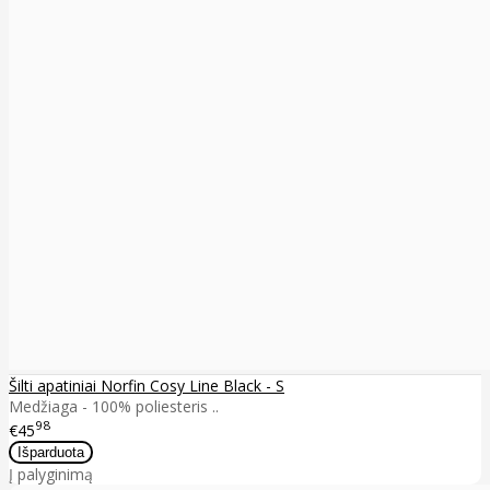
Šilti apatiniai Norfin Cosy Line Black - S
Medžiaga - 100% poliesteris ..
98
€45
Į palyginimą