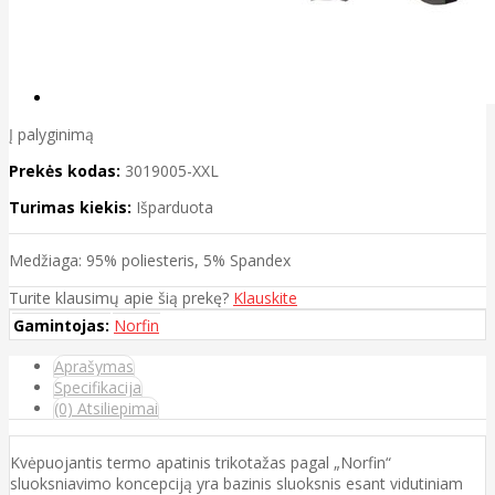
Į palyginimą
Prekės kodas:
3019005-XXL
Turimas kiekis:
Išparduota
Medžiaga: 95% poliesteris, 5% Spandex
Turite klausimų apie šią prekę?
Klauskite
Gamintojas:
Norfin
Aprašymas
Specifikacija
(0) Atsiliepimai
Kvėpuojantis termo apatinis trikotažas pagal „Norfin“
sluoksniavimo koncepciją yra bazinis sluoksnis esant vidutiniam