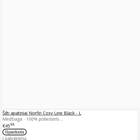
Šilti apatiniai Norfin Cosy Line Black - L
Medžiaga - 100% poliesteris ..
98
€45
Į palyginimą