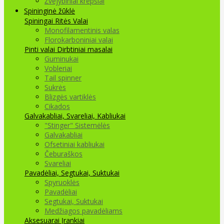
Žvejybiniai krepšiai
Spininginė žūklė
Spiningai
Ritės
Valai
Monofilamentinis valas
Florokarboniniai valai
Pinti valai
Dirbtiniai masalai
Guminukai
Vobleriai
Tail spinner
Sukrės
Blizgės vartiklės
Cikados
Galvakabliai, Svareliai, Kabliukai
"Stinger" Sistemėlės
Galvakabliai
Ofsetiniai kabliukai
Čeburaškos
Svareliai
Pavadėliai, Segtukai, Suktukai
Spyruoklės
Pavadėliai
Segtukai, Suktukai
Medžiagos pavadėliams
Aksesuarai Įrankiai