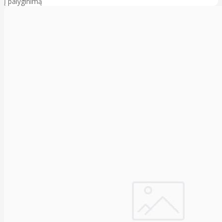
Į palyginimą