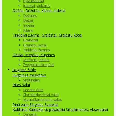
Gyvi masalai
Įrankiai jaukams
Dėžės, Dėžutės, Kibirai, Indeliai
Dėžutės
Dėžės
Indeliai
Kibirai
Tinkleliai žuvims, Graibštai, Graibštų kotai
Graibštai
Graibštų kotai
Tinkleliai žuvims
Dėklai, Krepšiai, Kuprinės
Meškerių dėklai
Žvejybiniai krepšiai
Dugninė žūklė
Dugninės meškerės
Viršūnėlės
Ritės
Valai
Feeder Gum
Florokarboniniai valai
Monofilamentinis valas
Pinti valai
Šėryklos
Svareliai
Kabliukai
Kabliukai su pavadėliu
Smulkmenos, Aksesuarai
Dalgeliai