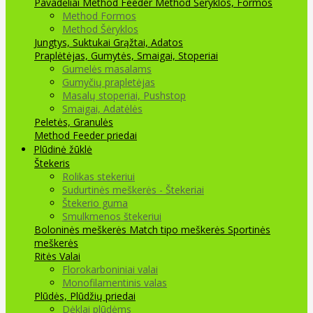
Pavadėliai Method Feeder
Method Šėryklos, Formos
Method Formos
Method Šėryklos
Jungtys, Suktukai
Grąžtai, Adatos
Praplėtėjas, Gumytės, Smaigai, Stoperiai
Gumelės masalams
Gumyčių prapletėjas
Masalų stoperiai, Pushstop
Smaigai, Adatėlės
Peletės, Granulės
Method Feeder priedai
Plūdinė žūklė
Štekeris
Rolikas stekeriui
Sudurtinės meškerės - Štekeriai
Štekerio guma
Smulkmenos štekeriui
Boloninės meškerės
Match tipo meškerės
Sportinės
meškerės
Ritės
Valai
Florokarboniniai valai
Monofilamentinis valas
Plūdės, Plūdžių priedai
Dėklai plūdėms