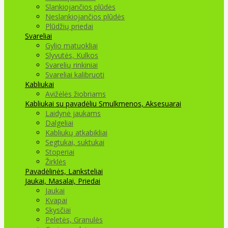
Slankiojančios plūdės
Neslankiojančios plūdės
Plūdžių priedai
Svareliai
Gylio matuokliai
Slyvutės, Kulkos
Svarelių rinkiniai
Svareliai kalibruoti
Kabliukai
Avižėlės žiobriams
Kabliukai su pavadėliu
Smulkmenos, Aksesuarai
Laidynė jaukams
Dalgeliai
Kabliukų atkabikliai
Segtukai, suktukai
Stoperiai
Žirklės
Pavadėlinės, Lanksteliai
Jaukai, Masalai, Priedai
Jaukai
Kvapai
Skysčiai
Peletės, Granulės