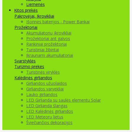
Liemenės
Kitos prekės
Pakrovėjai, Įkrovikliai
Išorinės baterijos - Power Bankai
Prožektoriai
Akumuliatorių įkrovikliai
Prožektoriai ant galvos
Rankiniai prožektoriai
Turistiniai žibintai
Įkraunami akumuliatoriai
Svarstyklės
Turizmo prekės
Turistinės viryklės
Kalėdinės girliandos
Girliandos užuolaidos
Girliandos varvekliai
Lauko girliandos
LED Girlianda su saulės elementu Solar
LED Girlianda šlangas
LED Kalėdinės girliandos
LED Meteorų lietus
Šviečiančios dekoracijos