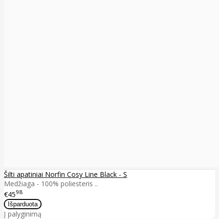
Šilti apatiniai Norfin Cosy Line Black - S
Medžiaga - 100% poliesteris ..
98
€45
Į palyginimą