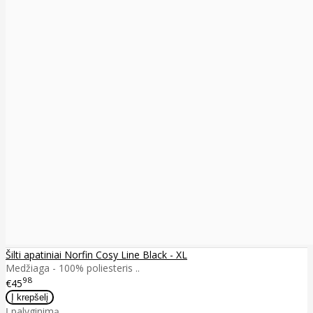
Šilti apatiniai Norfin Cosy Line Black - XL
Medžiaga - 100% poliesteris ..
98
€45
Į palyginimą