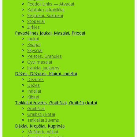
Feeder Links — Atvadai
Kabliukų atkabikliai
Segtukai, Suktukai
Stoperiai
Žirklės
Pavadėlinės
Jaukai, Masalai, Priedai
Jaukai
Kvapai
Skysčiai
Peletės, Granulės
Gyvi masalai
Įrankiai jaukams
Dėžės, Dėžutės, Kibirai, Indeliai
Dėžutės
Dėžės
Indeliai
Kibirai
Tinkleliai žuvims, Graibštai, Graibštų kotai
Graibštai
Graibštų kotai
Tinkleliai žuvims
Dėklai, Krepšiai, Kuprinės
Meškerių dėklai