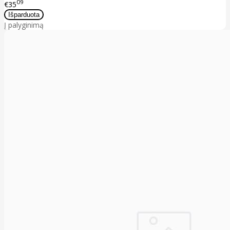
09
€35
Į palyginimą