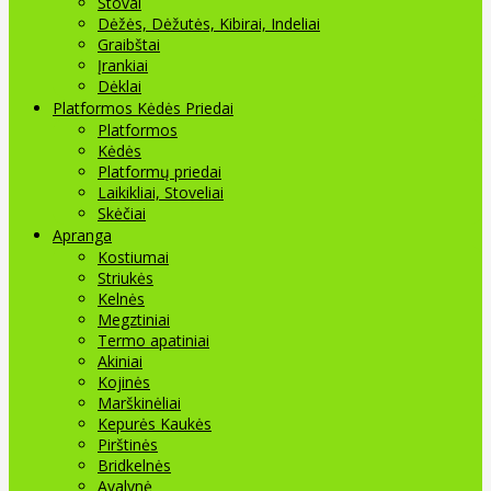
Stovai
Dėžės, Dėžutės, Kibirai, Indeliai
Graibštai
Įrankiai
Dėklai
Platformos Kėdės Priedai
Platformos
Kėdės
Platformų priedai
Laikikliai, Stoveliai
Skėčiai
Apranga
Kostiumai
Striukės
Kelnės
Megztiniai
Termo apatiniai
Akiniai
Kojinės
Marškinėliai
Kepurės Kaukės
Pirštinės
Bridkelnės
Avalynė