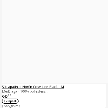
Šilti apatiniai Norfin Cosy Line Black - M
Medžiaga - 100% poliesteris ..
98
€45
Į palyginimą