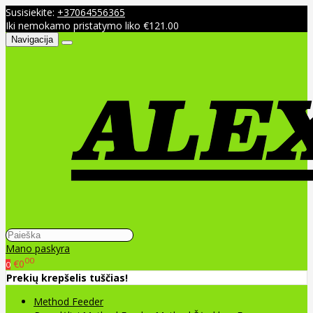
Susisiekite:
+37064556365
Iki nemokamo pristatymo liko €121.00
Navigacija
Mano paskyra
00
€0
0
Prekių krepšelis tuščias!
Method Feeder