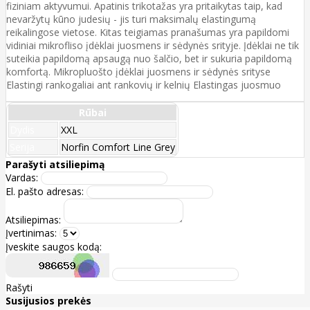
fiziniam aktyvumui. Apatinis trikotažas yra pritaikytas taip, kad
nevaržytų kūno judesių - jis turi maksimalų elastingumą
reikalingose ​​vietose. Kitas teigiamas pranašumas yra papildomi
vidiniai mikrofliso įdėklai juosmens ir sėdynės srityje. Įdėklai ne tik
suteikia papildomą apsaugą nuo šalčio, bet ir sukuria papildomą
komfortą. Mikropluošto įdėklai juosmens ir sėdynės srityse
Elastingi rankogaliai ant rankovių ir kelnių Elastingas juosmuo
Rūbai
Dydis
XXL
Serija
Norfin Comfort Line Grey
Parašyti atsiliepimą
Vardas:
El. pašto adresas:
Atsiliepimas:
Įvertinimas:
Įveskite saugos kodą:
Rašyti
Susijusios prekės