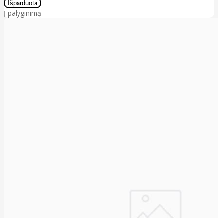
Į palyginimą