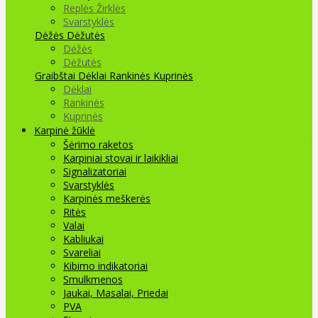
Replės Žirklės
Svarstyklės
Dėžės Dėžutės
Dėžės
Dėžutės
Graibštai
Dėklai Rankinės Kuprinės
Dėklai
Rankinės
Kuprinės
Karpinė žūklė
Šėrimo raketos
Karpiniai stovai ir laikikliai
Signalizatoriai
Svarstyklės
Karpinės meškerės
Ritės
Valai
Kabliukai
Svareliai
Kibimo indikatoriai
Smulkmenos
Jaukai, Masalai, Priedai
PVA