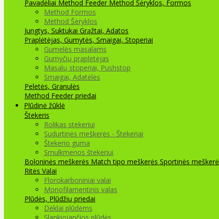
Pavadėliai Method Feeder
Method Šėryklos, Formos
Method Formos
Method Šėryklos
Jungtys, Suktukai
Grąžtai, Adatos
Praplėtėjas, Gumytės, Smaigai, Stoperiai
Gumelės masalams
Gumyčių prapletėjas
Masalų stoperiai, Pushstop
Smaigai, Adatėlės
Peletės, Granulės
Method Feeder priedai
Plūdinė žūklė
Štekeris
Rolikas stekeriui
Sudurtinės meškerės - Štekeriai
Štekerio guma
Smulkmenos štekeriui
Boloninės meškerės
Match tipo meškerės
Sportinės meškerė
Ritės
Valai
Florokarboniniai valai
Monofilamentinis valas
Plūdės, Plūdžių priedai
Dėklai plūdėms
Slankiojančios plūdės