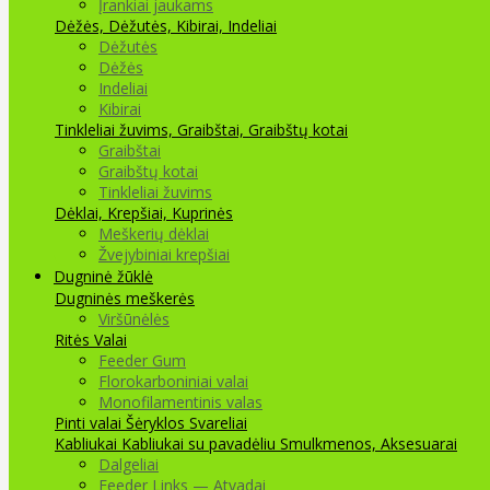
Įrankiai jaukams
Dėžės, Dėžutės, Kibirai, Indeliai
Dėžutės
Dėžės
Indeliai
Kibirai
Tinkleliai žuvims, Graibštai, Graibštų kotai
Graibštai
Graibštų kotai
Tinkleliai žuvims
Dėklai, Krepšiai, Kuprinės
Meškerių dėklai
Žvejybiniai krepšiai
Dugninė žūklė
Dugninės meškerės
Viršūnėlės
Ritės
Valai
Feeder Gum
Florokarboniniai valai
Monofilamentinis valas
Pinti valai
Šėryklos
Svareliai
Kabliukai
Kabliukai su pavadėliu
Smulkmenos, Aksesuarai
Dalgeliai
Feeder Links — Atvadai