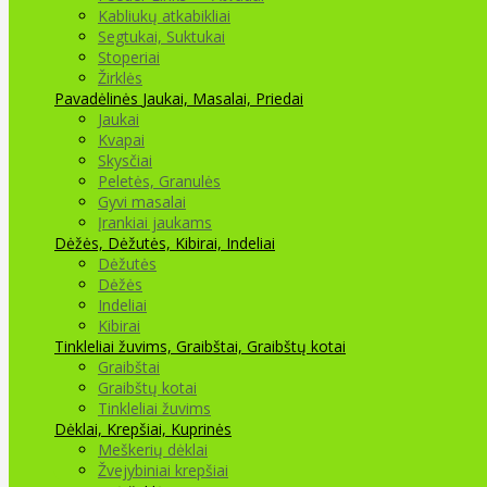
Kabliukų atkabikliai
Segtukai, Suktukai
Stoperiai
Žirklės
Pavadėlinės
Jaukai, Masalai, Priedai
Jaukai
Kvapai
Skysčiai
Peletės, Granulės
Gyvi masalai
Įrankiai jaukams
Dėžės, Dėžutės, Kibirai, Indeliai
Dėžutės
Dėžės
Indeliai
Kibirai
Tinkleliai žuvims, Graibštai, Graibštų kotai
Graibštai
Graibštų kotai
Tinkleliai žuvims
Dėklai, Krepšiai, Kuprinės
Meškerių dėklai
Žvejybiniai krepšiai