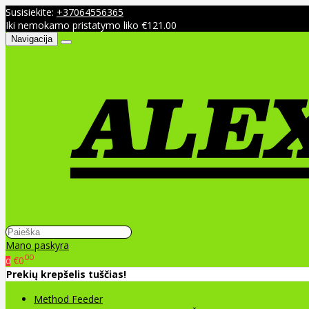
Susisiekite:
+37064556365
Iki nemokamo pristatymo liko €121.00
Navigacija
Mano paskyra
00
€0
0
Prekių krepšelis tuščias!
Method Feeder