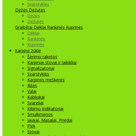
Svarstyklės
Dėžės Dėžutės
Dėžės
Dėžutės
Graibštai
Dėklai Rankinės Kuprinės
Dėklai
Rankinės
Kuprinės
Karpinė žūklė
Šėrimo raketos
Karpiniai stovai ir laikikliai
Signalizatoriai
Svarstyklės
Karpinės meškerės
Ritės
Valai
Kabliukai
Svareliai
Kibimo indikatoriai
Smulkmenos
Jaukai, Masalai, Priedai
PVA
Stovai