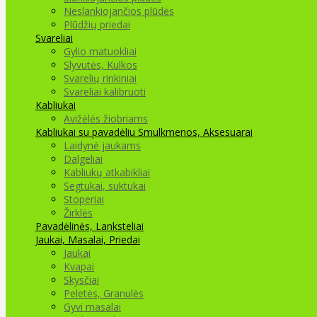
Neslankiojančios plūdės
Plūdžių priedai
Svareliai
Gylio matuokliai
Slyvutės, Kulkos
Svarelių rinkiniai
Svareliai kalibruoti
Kabliukai
Avižėlės žiobriams
Kabliukai su pavadėliu
Smulkmenos, Aksesuarai
Laidynė jaukams
Dalgeliai
Kabliukų atkabikliai
Segtukai, suktukai
Stoperiai
Žirklės
Pavadėlinės, Lanksteliai
Jaukai, Masalai, Priedai
Jaukai
Kvapai
Skysčiai
Peletės, Granulės
Gyvi masalai