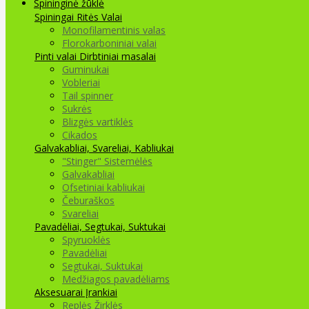
Spininginė žūklė
Spiningai
Ritės
Valai
Monofilamentinis valas
Florokarboniniai valai
Pinti valai
Dirbtiniai masalai
Guminukai
Vobleriai
Tail spinner
Sukrės
Blizgės vartiklės
Cikados
Galvakabliai, Svareliai, Kabliukai
"Stinger" Sistemėlės
Galvakabliai
Ofsetiniai kabliukai
Čeburaškos
Svareliai
Pavadėliai, Segtukai, Suktukai
Spyruoklės
Pavadėliai
Segtukai, Suktukai
Medžiagos pavadėliams
Aksesuarai Įrankiai
Replės Žirklės