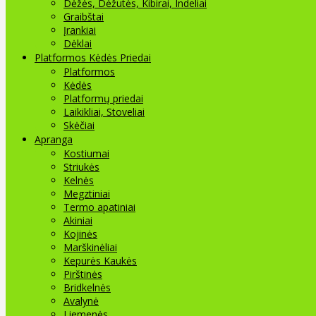
Dėžės, Dėžutės, Kibirai, Indeliai
Graibštai
Įrankiai
Dėklai
Platformos Kėdės Priedai
Platformos
Kėdės
Platformų priedai
Laikikliai, Stoveliai
Skėčiai
Apranga
Kostiumai
Striukės
Kelnės
Megztiniai
Termo apatiniai
Akiniai
Kojinės
Marškinėliai
Kepurės Kaukės
Pirštinės
Bridkelnės
Avalynė
Liemenės