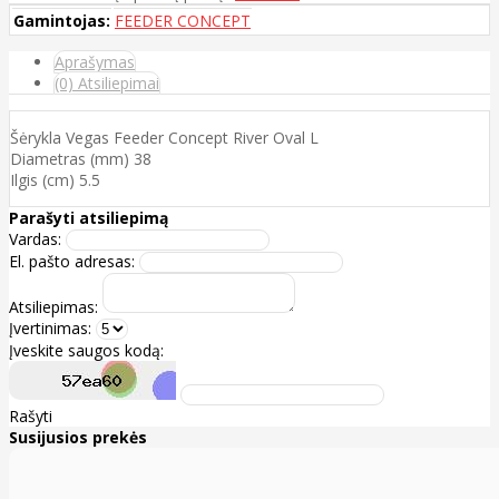
Gamintojas:
FEEDER CONCEPT
Aprašymas
(0) Atsiliepimai
Šėrykla Vegas Feeder Concept River Oval L
Diametras (mm) 38
Ilgis (cm) 5.5
Parašyti atsiliepimą
Vardas:
El. pašto adresas:
Atsiliepimas:
Įvertinimas:
Įveskite saugos kodą:
Rašyti
Susijusios prekės