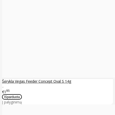
Šėrykla Vegas Feeder Concept Oval S 14g
..
85
€1
Į palyginimą