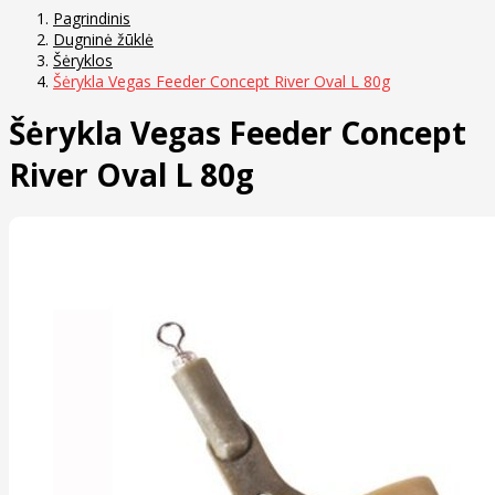
Pagrindinis
Dugninė žūklė
Šėryklos
Šėrykla Vegas Feeder Concept River Oval L 80g
Šėrykla Vegas Feeder Concept
River Oval L 80g