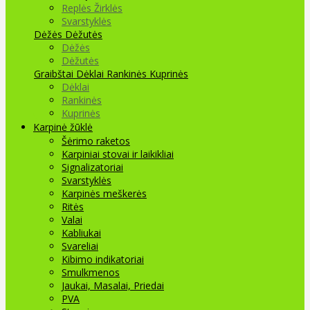
Replės Žirklės
Svarstyklės
Dėžės Dėžutės
Dėžės
Dėžutės
Graibštai
Dėklai Rankinės Kuprinės
Dėklai
Rankinės
Kuprinės
Karpinė žūklė
Šėrimo raketos
Karpiniai stovai ir laikikliai
Signalizatoriai
Svarstyklės
Karpinės meškerės
Ritės
Valai
Kabliukai
Svareliai
Kibimo indikatoriai
Smulkmenos
Jaukai, Masalai, Priedai
PVA