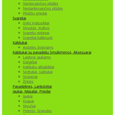
Slankiojančios plūdės
Neslankiojančios plūdės
Plūdžių priedai
Svareliai
Gylio matuokliai
Slyvutės, Kulkos
Svarelių rinkiniai
Svareliai kalibruoti
Kabliukai
Avižėlės žiobriams
Kabliukai su pavadėliu
Smulkmenos, Aksesuarai
Laidynė jaukams
Dalgeliai
Kabliukų atkabikliai
Segtukai, suktukai
Stoperiai
Žirklės
Pavadėlinės, Lanksteliai
Jaukai, Masalai, Priedai
Jaukai
Kvapai
Skysčiai
Peletės, Granulės