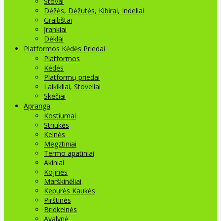
Stovai
Dėžės, Dėžutės, Kibirai, Indeliai
Graibštai
Įrankiai
Dėklai
Platformos Kėdės Priedai
Platformos
Kėdės
Platformų priedai
Laikikliai, Stoveliai
Skėčiai
Apranga
Kostiumai
Striukės
Kelnės
Megztiniai
Termo apatiniai
Akiniai
Kojinės
Marškinėliai
Kepurės Kaukės
Pirštinės
Bridkelnės
Avalynė