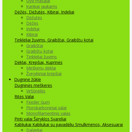
Gyvi masalai
Įrankiai jaukams
Dėžės, Dėžutės, Kibirai, Indeliai
Dėžutės
Dėžės
Indeliai
Kibirai
Tinkleliai žuvims, Graibštai, Graibštų kotai
Graibštai
Graibštų kotai
Tinkleliai žuvims
Dėklai, Krepšiai, Kuprinės
Meškerių dėklai
Žvejybiniai krepšiai
Dugninė žūklė
Dugninės meškerės
Viršūnėlės
Ritės
Valai
Feeder Gum
Florokarboniniai valai
Monofilamentinis valas
Pinti valai
Šėryklos
Svareliai
Kabliukai
Kabliukai su pavadėliu
Smulkmenos, Aksesuarai
Dalgeliai