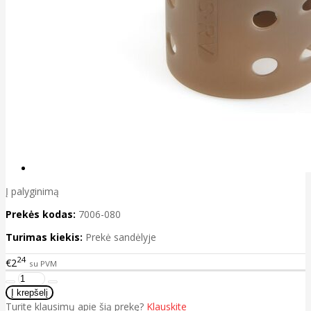
Į palyginimą
Prekės kodas:
7006-080
Turimas kiekis:
Prekė sandėlyje
24
€2
su PVM
Turite klausimų apie šią prekę?
Klauskite