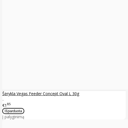
Šėrykla Vegas Feeder Concept Oval L 30g
..
85
€1
Į palyginimą