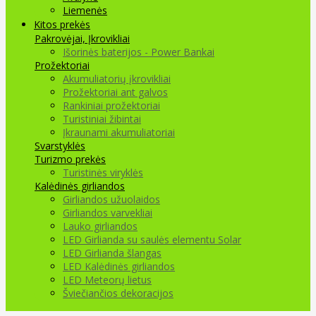
Liemenės
Kitos prekės
Pakrovėjai, Įkrovikliai
Išorinės baterijos - Power Bankai
Prožektoriai
Akumuliatorių įkrovikliai
Prožektoriai ant galvos
Rankiniai prožektoriai
Turistiniai žibintai
Įkraunami akumuliatoriai
Svarstyklės
Turizmo prekės
Turistinės viryklės
Kalėdinės girliandos
Girliandos užuolaidos
Girliandos varvekliai
Lauko girliandos
LED Girlianda su saulės elementu Solar
LED Girlianda šlangas
LED Kalėdinės girliandos
LED Meteorų lietus
Šviečiančios dekoracijos