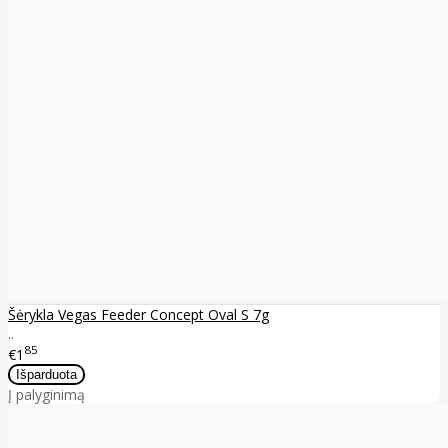
Šėrykla Vegas Feeder Concept Oval S 7g
..
85
€1
Į palyginimą