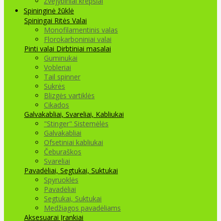
Žvejybiniai krepšiai
Spininginė žūklė
Spiningai
Ritės
Valai
Monofilamentinis valas
Florokarboniniai valai
Pinti valai
Dirbtiniai masalai
Guminukai
Vobleriai
Tail spinner
Sukrės
Blizgės vartiklės
Cikados
Galvakabliai, Svareliai, Kabliukai
"Stinger" Sistemėlės
Galvakabliai
Ofsetiniai kabliukai
Čeburaškos
Svareliai
Pavadėliai, Segtukai, Suktukai
Spyruoklės
Pavadėliai
Segtukai, Suktukai
Medžiagos pavadėliams
Aksesuarai Įrankiai