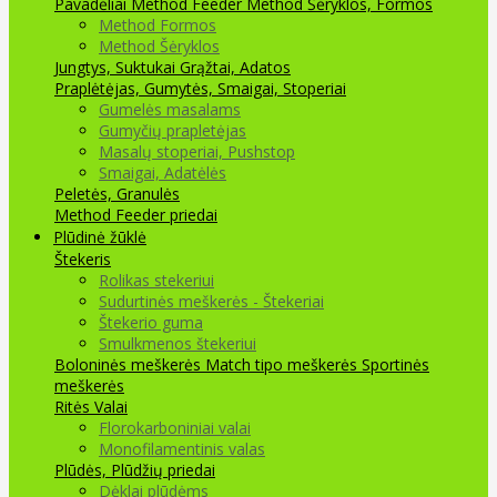
Pavadėliai Method Feeder
Method Šėryklos, Formos
Method Formos
Method Šėryklos
Jungtys, Suktukai
Grąžtai, Adatos
Praplėtėjas, Gumytės, Smaigai, Stoperiai
Gumelės masalams
Gumyčių prapletėjas
Masalų stoperiai, Pushstop
Smaigai, Adatėlės
Peletės, Granulės
Method Feeder priedai
Plūdinė žūklė
Štekeris
Rolikas stekeriui
Sudurtinės meškerės - Štekeriai
Štekerio guma
Smulkmenos štekeriui
Boloninės meškerės
Match tipo meškerės
Sportinės
meškerės
Ritės
Valai
Florokarboniniai valai
Monofilamentinis valas
Plūdės, Plūdžių priedai
Dėklai plūdėms