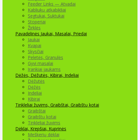
Feeder Links — Atvadai
Kabliukų atkabikliai
Segtukai, Suktukai
Stoperiai
Žirklės
Pavadėlinės
Jaukai, Masalai, Priedai
Jaukai
Kvapai
Skysčiai
Peletės, Granulės
Gyvi masalai
Įrankiai jaukams
Dėžės, Dėžutės, Kibirai, Indeliai
Dėžutės
Dėžės
Indeliai
Kibirai
Tinkleliai žuvims, Graibštai, Graibštų kotai
Graibštai
Graibštų kotai
Tinkleliai žuvims
Dėklai, Krepšiai, Kuprinės
Meškerių dėklai