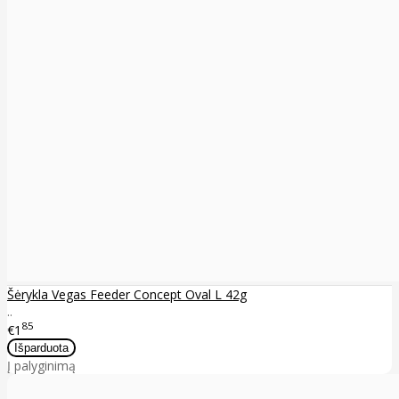
Šėrykla Vegas Feeder Concept Oval L 42g
..
85
€1
Į palyginimą