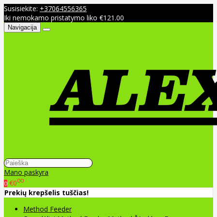
Susisiekite:
+37064556365
Iki nemokamo pristatymo liko €121.00
Navigacija
Mano paskyra
00
€0
0
Prekių krepšelis tuščias!
Method Feeder