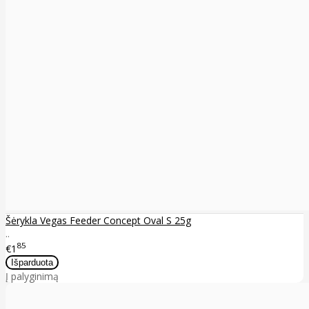
Šėrykla Vegas Feeder Concept Oval S 25g
..
85
€1
Į palyginimą