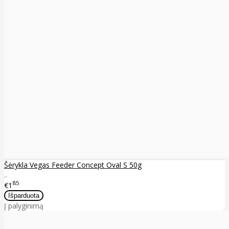
Šėrykla Vegas Feeder Concept Oval S 50g
..
85
€1
Į palyginimą