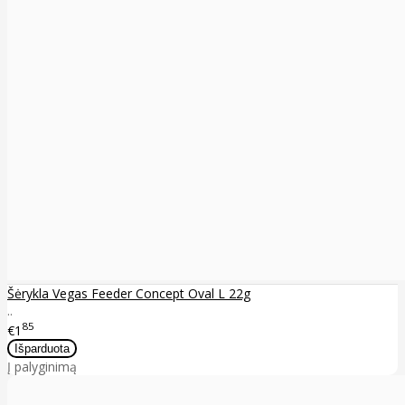
Šėrykla Vegas Feeder Concept Oval L 22g
..
85
€1
Į palyginimą