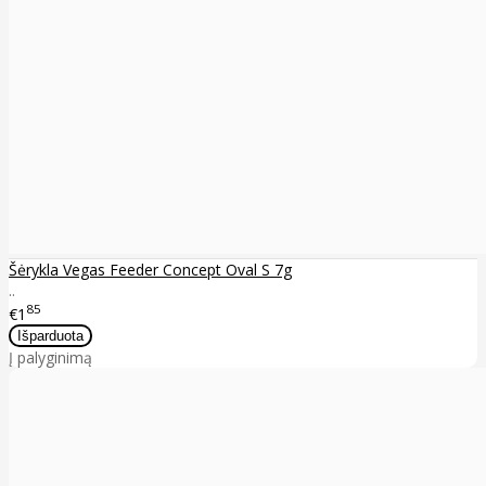
Šėrykla Vegas Feeder Concept Oval S 7g
..
85
€1
Į palyginimą