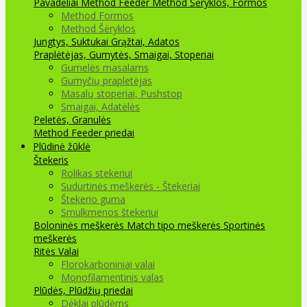
Pavadėliai Method Feeder
Method Šėryklos, Formos
Method Formos
Method Šėryklos
Jungtys, Suktukai
Grąžtai, Adatos
Praplėtėjas, Gumytės, Smaigai, Stoperiai
Gumelės masalams
Gumyčių prapletėjas
Masalų stoperiai, Pushstop
Smaigai, Adatėlės
Peletės, Granulės
Method Feeder priedai
Plūdinė žūklė
Štekeris
Rolikas stekeriui
Sudurtinės meškerės - Štekeriai
Štekerio guma
Smulkmenos štekeriui
Boloninės meškerės
Match tipo meškerės
Sportinės
meškerės
Ritės
Valai
Florokarboniniai valai
Monofilamentinis valas
Plūdės, Plūdžių priedai
Dėklai plūdėms