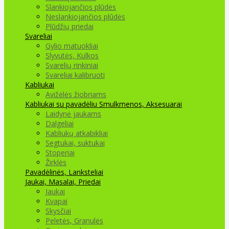
Slankiojančios plūdės
Neslankiojančios plūdės
Plūdžių priedai
Svareliai
Gylio matuokliai
Slyvutės, Kulkos
Svarelių rinkiniai
Svareliai kalibruoti
Kabliukai
Avižėlės žiobriams
Kabliukai su pavadėliu
Smulkmenos, Aksesuarai
Laidynė jaukams
Dalgeliai
Kabliukų atkabikliai
Segtukai, suktukai
Stoperiai
Žirklės
Pavadėlinės, Lanksteliai
Jaukai, Masalai, Priedai
Jaukai
Kvapai
Skysčiai
Peletės, Granulės