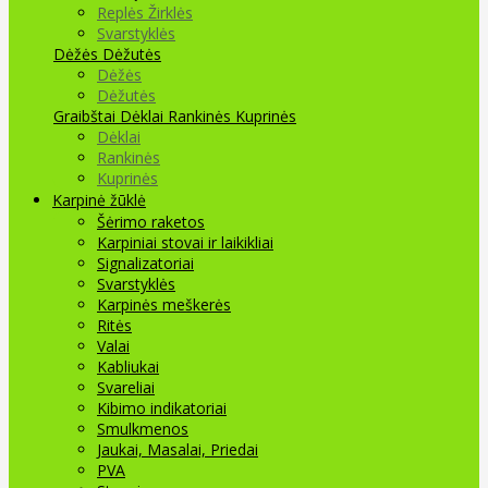
Replės Žirklės
Svarstyklės
Dėžės Dėžutės
Dėžės
Dėžutės
Graibštai
Dėklai Rankinės Kuprinės
Dėklai
Rankinės
Kuprinės
Karpinė žūklė
Šėrimo raketos
Karpiniai stovai ir laikikliai
Signalizatoriai
Svarstyklės
Karpinės meškerės
Ritės
Valai
Kabliukai
Svareliai
Kibimo indikatoriai
Smulkmenos
Jaukai, Masalai, Priedai
PVA