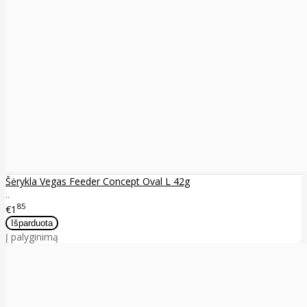
Šėrykla Vegas Feeder Concept Oval L 42g
..
85
€1
Į palyginimą