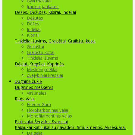
Gyvi masalai
Įrankiai jaukams
Dėžės, Dėžutės, Kibirai, Indeliai
Dėžutės
Dėžės
Indeliai
Kibirai
Tinkleliai žuvims, Graibštai, Graibštų kotai
Graibštai
Graibštų kotai
Tinkleliai žuvims
Dėklai, Krepšiai, Kuprinės
Meškerių dėklai
Žvejybiniai krepšiai
Dugninė žūklė
Dugninės meškerės
Viršūnėlės
Ritės
Valai
Feeder Gum
Florokarboniniai valai
Monofilamentinis valas
Pinti valai
Šėryklos
Svareliai
Kabliukai
Kabliukai su pavadėliu
Smulkmenos, Aksesuarai
Dalgeliai