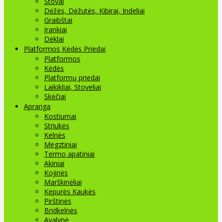
Stovai
Dėžės, Dėžutės, Kibirai, Indeliai
Graibštai
Įrankiai
Dėklai
Platformos Kėdės Priedai
Platformos
Kėdės
Platformų priedai
Laikikliai, Stoveliai
Skėčiai
Apranga
Kostiumai
Striukės
Kelnės
Megztiniai
Termo apatiniai
Akiniai
Kojinės
Marškinėliai
Kepurės Kaukės
Pirštinės
Bridkelnės
Avalynė