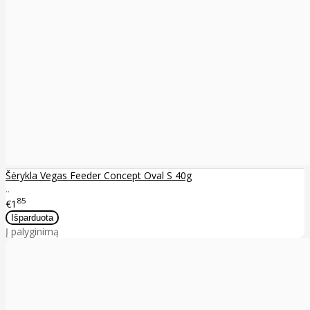
Šėrykla Vegas Feeder Concept Oval S 40g
..
85
€1
Į palyginimą