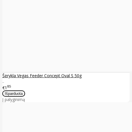
Šėrykla Vegas Feeder Concept Oval S 50g
..
85
€1
Į palyginimą