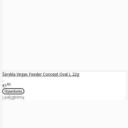
Šėrykla Vegas Feeder Concept Oval L 22g
..
85
€1
Į palyginimą