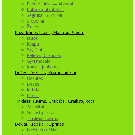
Feeder Links — Atvadai
Kabliukų atkabikliai
Segtukai, Suktukai
Stoperiai
Žirklės
Pavadėlinės
Jaukai, Masalai, Priedai
Jaukai
Kvapai
Skysčiai
Peletės, Granulės
Gyvi masalai
Įrankiai jaukams
Dėžės, Dėžutės, Kibirai, Indeliai
Dėžutės
Dėžės
Indeliai
Kibirai
Tinkleliai žuvims, Graibštai, Graibštų kotai
Graibštai
Graibštų kotai
Tinkleliai žuvims
Dėklai, Krepšiai, Kuprinės
Meškerių dėklai