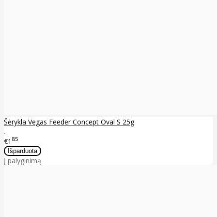
Šėrykla Vegas Feeder Concept Oval S 25g
..
85
€1
Į palyginimą