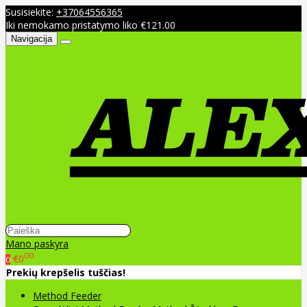
Susisiekite:
+37064556365
Iki nemokamo pristatymo liko €121.00
Navigacija
Mano paskyra
00
€0
0
Prekių krepšelis tuščias!
Method Feeder