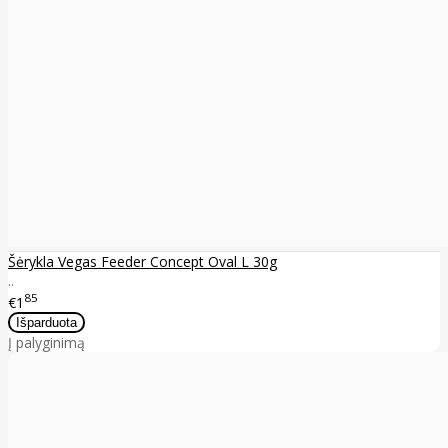
Šėrykla Vegas Feeder Concept Oval L 30g
..
85
€1
Į palyginimą