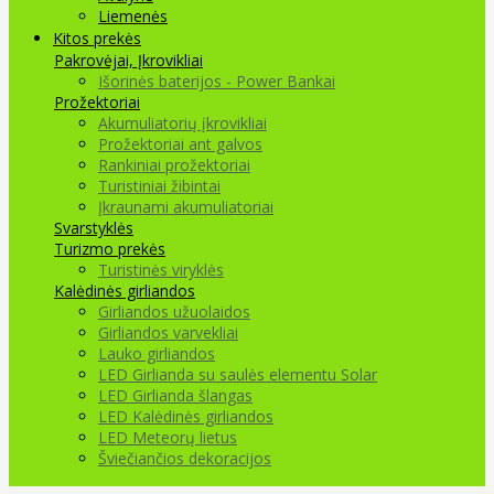
Liemenės
Kitos prekės
Pakrovėjai, Įkrovikliai
Išorinės baterijos - Power Bankai
Prožektoriai
Akumuliatorių įkrovikliai
Prožektoriai ant galvos
Rankiniai prožektoriai
Turistiniai žibintai
Įkraunami akumuliatoriai
Svarstyklės
Turizmo prekės
Turistinės viryklės
Kalėdinės girliandos
Girliandos užuolaidos
Girliandos varvekliai
Lauko girliandos
LED Girlianda su saulės elementu Solar
LED Girlianda šlangas
LED Kalėdinės girliandos
LED Meteorų lietus
Šviečiančios dekoracijos