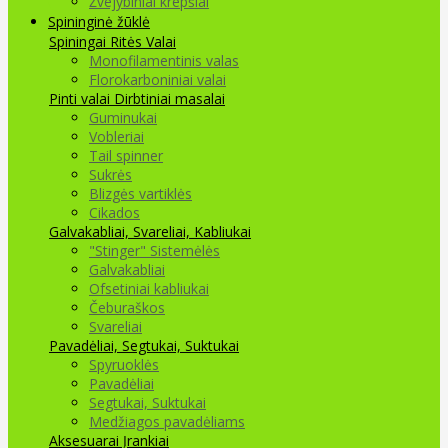
Žvejybiniai krepšiai
Spininginė žūklė
Spiningai
Ritės
Valai
Monofilamentinis valas
Florokarboniniai valai
Pinti valai
Dirbtiniai masalai
Guminukai
Vobleriai
Tail spinner
Sukrės
Blizgės vartiklės
Cikados
Galvakabliai, Svareliai, Kabliukai
"Stinger" Sistemėlės
Galvakabliai
Ofsetiniai kabliukai
Čeburaškos
Svareliai
Pavadėliai, Segtukai, Suktukai
Spyruoklės
Pavadėliai
Segtukai, Suktukai
Medžiagos pavadėliams
Aksesuarai Įrankiai