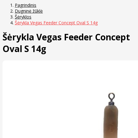
Pagrindinis
Dugninė žūklė
Šėryklos
Šėrykla Vegas Feeder Concept Oval S 14g
Šėrykla Vegas Feeder Concept
Oval S 14g