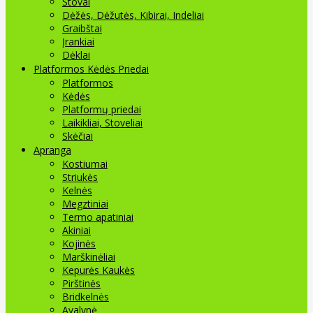
Stovai
Dėžės, Dėžutės, Kibirai, Indeliai
Graibštai
Įrankiai
Dėklai
Platformos Kėdės Priedai
Platformos
Kėdės
Platformų priedai
Laikikliai, Stoveliai
Skėčiai
Apranga
Kostiumai
Striukės
Kelnės
Megztiniai
Termo apatiniai
Akiniai
Kojinės
Marškinėliai
Kepurės Kaukės
Pirštinės
Bridkelnės
Avalynė