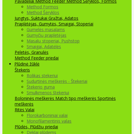
Pavadėliai Method Feeder
Method Šėryklos, Formos
Method Formos
Method Šėryklos
Jungtys, Suktukai
Grąžtai, Adatos
Praplėtėjas, Gumytės, Smaigai, Stoperiai
Gumelės masalams
Gumyčių prapletėjas
Masalų stoperiai, Pushstop
Smaigai, Adatėlės
Peletės, Granulės
Method Feeder priedai
Plūdinė žūklė
Štekeris
Rolikas stekeriui
Sudurtinės meškerės - Štekeriai
Štekerio guma
Smulkmenos štekeriui
Boloninės meškerės
Match tipo meškerės
Sportinės
meškerės
Ritės
Valai
Florokarboniniai valai
Monofilamentinis valas
Plūdės, Plūdžių priedai
Dėklai plūdėms