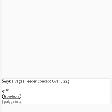
Šėrykla Vegas Feeder Concept Oval L 22g
..
85
€1
Į palyginimą