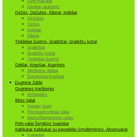
Gyvi masalai
Įrankiai jaukams
Dėžės, Dėžutės, Kibirai, Indeliai
Dėžutės
Dėžės
Indeliai
Kibirai
Tinkleliai žuvims, Graibštai, Graibštų kotai
Graibštai
Graibštų kotai
Tinkleliai žuvims
Dėklai, Krepšiai, Kuprinės
Meškerių dėklai
Žvejybiniai krepšiai
Dugninė žūklė
Dugninės meškerės
Viršūnėlės
Ritės
Valai
Feeder Gum
Florokarboniniai valai
Monofilamentinis valas
Pinti valai
Šėryklos
Svareliai
Kabliukai
Kabliukai su pavadėliu
Smulkmenos, Aksesuarai
Dalgeliai