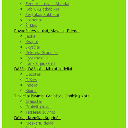
Feeder Links — Atvadai
Kabliukų atkabikliai
Segtukai, Suktukai
Stoperiai
Žirklės
Pavadėlinės
Jaukai, Masalai, Priedai
Jaukai
Kvapai
Skysčiai
Peletės, Granulės
Gyvi masalai
Įrankiai jaukams
Dėžės, Dėžutės, Kibirai, Indeliai
Dėžutės
Dėžės
Indeliai
Kibirai
Tinkleliai žuvims, Graibštai, Graibštų kotai
Graibštai
Graibštų kotai
Tinkleliai žuvims
Dėklai, Krepšiai, Kuprinės
Meškerių dėklai