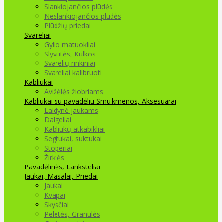
Slankiojančios plūdės
Neslankiojančios plūdės
Plūdžių priedai
Svareliai
Gylio matuokliai
Slyvutės, Kulkos
Svarelių rinkiniai
Svareliai kalibruoti
Kabliukai
Avižėlės žiobriams
Kabliukai su pavadėliu
Smulkmenos, Aksesuarai
Laidynė jaukams
Dalgeliai
Kabliukų atkabikliai
Segtukai, suktukai
Stoperiai
Žirklės
Pavadėlinės, Lanksteliai
Jaukai, Masalai, Priedai
Jaukai
Kvapai
Skysčiai
Peletės, Granulės