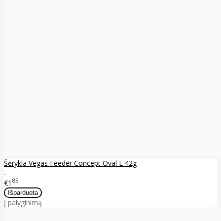
Šėrykla Vegas Feeder Concept Oval L 42g
..
85
€1
Į palyginimą