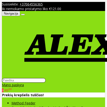
Susisiekite:
+37064556365
Iki nemokamo pristatymo liko €121.00
Navigacija
Mano paskyra
00
€0
0
Prekių krepšelis tuščias!
Method Feeder