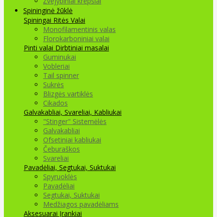
Žvejybiniai krepšiai
Spininginė žūklė
Spiningai
Ritės
Valai
Monofilamentinis valas
Florokarboniniai valai
Pinti valai
Dirbtiniai masalai
Guminukai
Vobleriai
Tail spinner
Sukrės
Blizgės vartiklės
Cikados
Galvakabliai, Svareliai, Kabliukai
"Stinger" Sistemėlės
Galvakabliai
Ofsetiniai kabliukai
Čeburaškos
Svareliai
Pavadėliai, Segtukai, Suktukai
Spyruoklės
Pavadėliai
Segtukai, Suktukai
Medžiagos pavadėliams
Aksesuarai Įrankiai