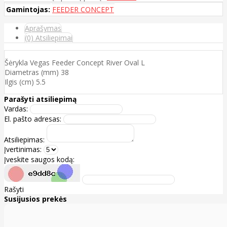
Gamintojas:
FEEDER CONCEPT
Aprašymas
(0) Atsiliepimai
Šėrykla Vegas Feeder Concept River Oval L
Diametras (mm) 38
Ilgis (cm) 5.5
Parašyti atsiliepimą
Vardas:
El. pašto adresas:
Atsiliepimas:
Įvertinimas:
Įveskite saugos kodą:
Rašyti
Susijusios prekės