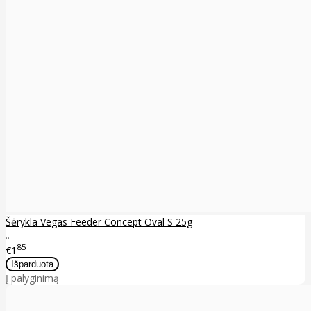
Šėrykla Vegas Feeder Concept Oval S 25g
..
85
€1
Į palyginimą