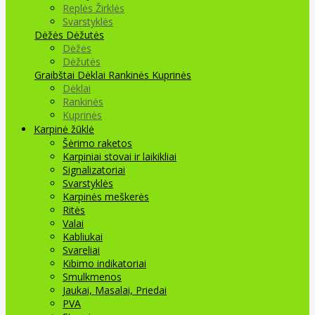
Replės Žirklės
Svarstyklės
Dėžės Dėžutės
Dėžės
Dėžutės
Graibštai
Dėklai Rankinės Kuprinės
Dėklai
Rankinės
Kuprinės
Karpinė žūklė
Šėrimo raketos
Karpiniai stovai ir laikikliai
Signalizatoriai
Svarstyklės
Karpinės meškerės
Ritės
Valai
Kabliukai
Svareliai
Kibimo indikatoriai
Smulkmenos
Jaukai, Masalai, Priedai
PVA