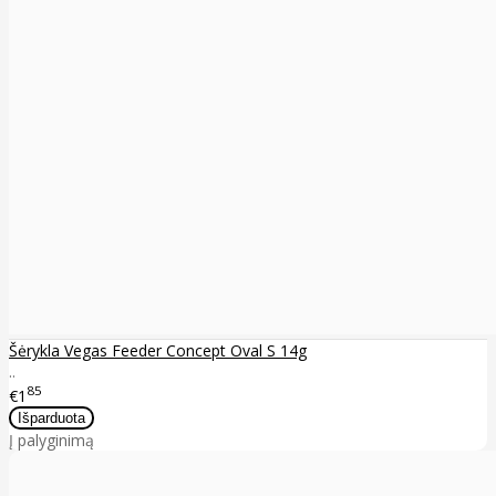
Šėrykla Vegas Feeder Concept Oval S 14g
..
85
€1
Į palyginimą