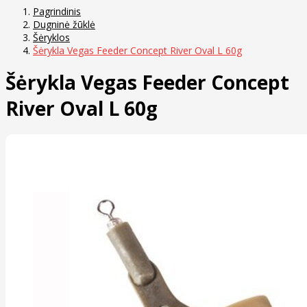
Pagrindinis
Dugninė žūklė
Šėryklos
Šėrykla Vegas Feeder Concept River Oval L 60g
Šėrykla Vegas Feeder Concept
River Oval L 60g