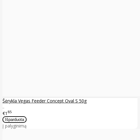
Šėrykla Vegas Feeder Concept Oval S 50g
..
85
€1
Į palyginimą