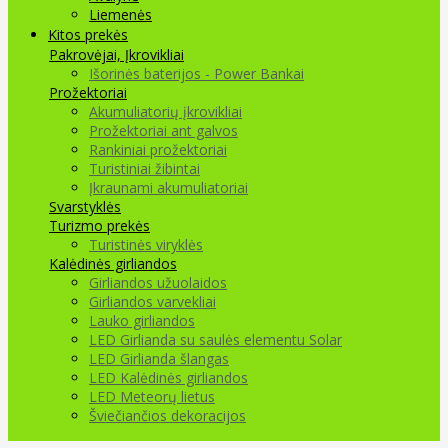
Liemenės
Kitos prekės
Pakrovėjai, Įkrovikliai
Išorinės baterijos - Power Bankai
Prožektoriai
Akumuliatorių įkrovikliai
Prožektoriai ant galvos
Rankiniai prožektoriai
Turistiniai žibintai
Įkraunami akumuliatoriai
Svarstyklės
Turizmo prekės
Turistinės viryklės
Kalėdinės girliandos
Girliandos užuolaidos
Girliandos varvekliai
Lauko girliandos
LED Girlianda su saulės elementu Solar
LED Girlianda šlangas
LED Kalėdinės girliandos
LED Meteorų lietus
Šviečiančios dekoracijos