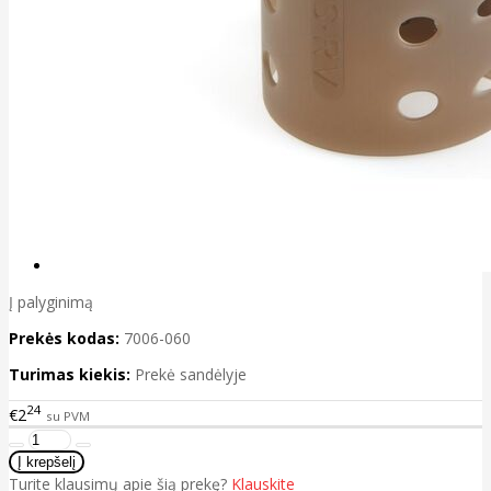
Į palyginimą
Prekės kodas:
7006-060
Turimas kiekis:
Prekė sandėlyje
24
€2
su PVM
Turite klausimų apie šią prekę?
Klauskite