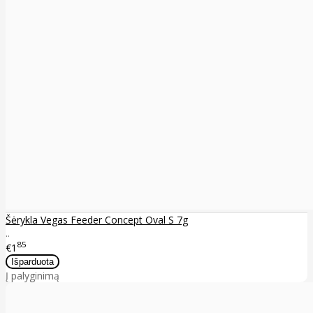
Šėrykla Vegas Feeder Concept Oval S 7g
..
85
€1
Į palyginimą