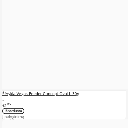
Šėrykla Vegas Feeder Concept Oval L 30g
..
85
€1
Į palyginimą