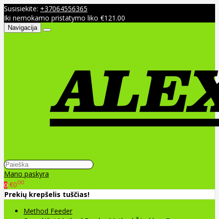
Susisiekite:
+37064556365
Iki nemokamo pristatymo liko €121.00
Navigacija
Mano paskyra
00
€0
0
Prekių krepšelis tuščias!
Method Feeder