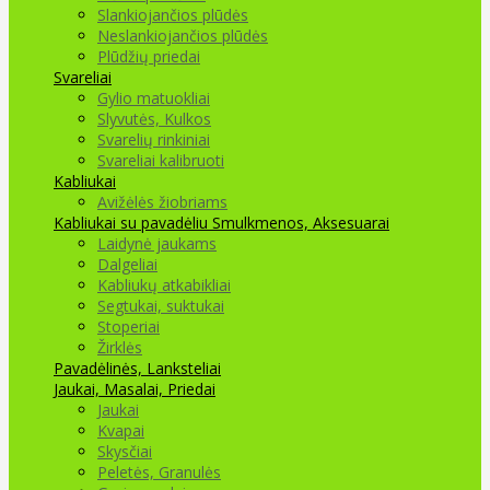
Slankiojančios plūdės
Neslankiojančios plūdės
Plūdžių priedai
Svareliai
Gylio matuokliai
Slyvutės, Kulkos
Svarelių rinkiniai
Svareliai kalibruoti
Kabliukai
Avižėlės žiobriams
Kabliukai su pavadėliu
Smulkmenos, Aksesuarai
Laidynė jaukams
Dalgeliai
Kabliukų atkabikliai
Segtukai, suktukai
Stoperiai
Žirklės
Pavadėlinės, Lanksteliai
Jaukai, Masalai, Priedai
Jaukai
Kvapai
Skysčiai
Peletės, Granulės