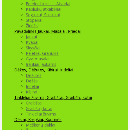
Feeder Links — Atvadai
Kabliukų atkabikliai
Segtukai, Suktukai
Stoperiai
Žirklės
Pavadėlinės
Jaukai, Masalai, Priedai
Jaukai
Kvapai
Skysčiai
Peletės, Granulės
Gyvi masalai
Įrankiai jaukams
Dėžės, Dėžutės, Kibirai, Indeliai
Dėžutės
Dėžės
Indeliai
Kibirai
Tinkleliai žuvims, Graibštai, Graibštų kotai
Graibštai
Graibštų kotai
Tinkleliai žuvims
Dėklai, Krepšiai, Kuprinės
Meškerių dėklai