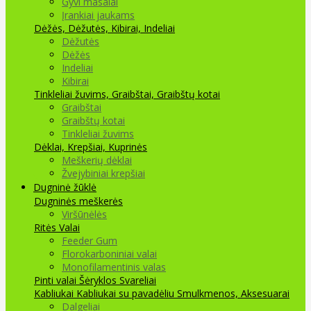
Gyvi masalai
Įrankiai jaukams
Dėžės, Dėžutės, Kibirai, Indeliai
Dėžutės
Dėžės
Indeliai
Kibirai
Tinkleliai žuvims, Graibštai, Graibštų kotai
Graibštai
Graibštų kotai
Tinkleliai žuvims
Dėklai, Krepšiai, Kuprinės
Meškerių dėklai
Žvejybiniai krepšiai
Dugninė žūklė
Dugninės meškerės
Viršūnėlės
Ritės
Valai
Feeder Gum
Florokarboniniai valai
Monofilamentinis valas
Pinti valai
Šėryklos
Svareliai
Kabliukai
Kabliukai su pavadėliu
Smulkmenos, Aksesuarai
Dalgeliai