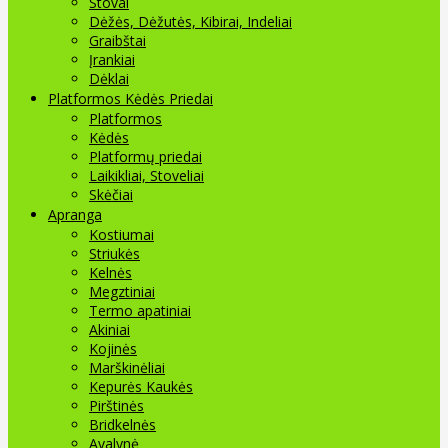
Stovai
Dėžės, Dėžutės, Kibirai, Indeliai
Graibštai
Įrankiai
Dėklai
Platformos Kėdės Priedai
Platformos
Kėdės
Platformų priedai
Laikikliai, Stoveliai
Skėčiai
Apranga
Kostiumai
Striukės
Kelnės
Megztiniai
Termo apatiniai
Akiniai
Kojinės
Marškinėliai
Kepurės Kaukės
Pirštinės
Bridkelnės
Avalynė