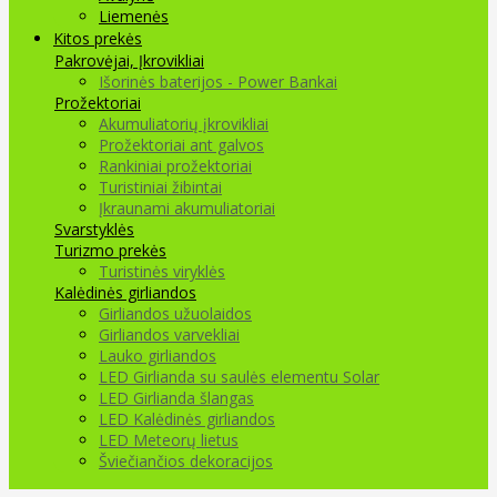
Liemenės
Kitos prekės
Pakrovėjai, Įkrovikliai
Išorinės baterijos - Power Bankai
Prožektoriai
Akumuliatorių įkrovikliai
Prožektoriai ant galvos
Rankiniai prožektoriai
Turistiniai žibintai
Įkraunami akumuliatoriai
Svarstyklės
Turizmo prekės
Turistinės viryklės
Kalėdinės girliandos
Girliandos užuolaidos
Girliandos varvekliai
Lauko girliandos
LED Girlianda su saulės elementu Solar
LED Girlianda šlangas
LED Kalėdinės girliandos
LED Meteorų lietus
Šviečiančios dekoracijos