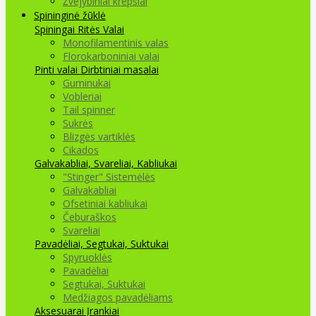
Žvejybiniai krepšiai
Spininginė žūklė
Spiningai
Ritės
Valai
Monofilamentinis valas
Florokarboniniai valai
Pinti valai
Dirbtiniai masalai
Guminukai
Vobleriai
Tail spinner
Sukrės
Blizgės vartiklės
Cikados
Galvakabliai, Svareliai, Kabliukai
"Stinger" Sistemėlės
Galvakabliai
Ofsetiniai kabliukai
Čeburaškos
Svareliai
Pavadėliai, Segtukai, Suktukai
Spyruoklės
Pavadėliai
Segtukai, Suktukai
Medžiagos pavadėliams
Aksesuarai Įrankiai