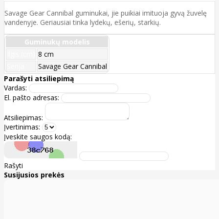
Savage Gear Cannibal guminukai, jie puikiai imituoja gyvą žuvelę
vandenyje. Geriausiai tinka lydekų, ešerių, starkių.
Guminukų modelis
Ilgis (cm)
8 cm
Serija
Savage Gear Cannibal
Parašyti atsiliepimą
Vardas:
El. pašto adresas:
Atsiliepimas:
Įvertinimas:
Įveskite saugos kodą:
Rašyti
Susijusios prekės