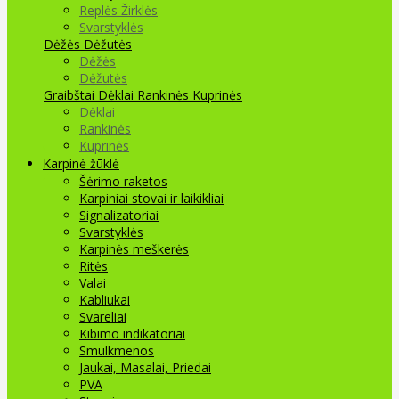
Replės Žirklės
Svarstyklės
Dėžės Dėžutės
Dėžės
Dėžutės
Graibštai
Dėklai Rankinės Kuprinės
Dėklai
Rankinės
Kuprinės
Karpinė žūklė
Šėrimo raketos
Karpiniai stovai ir laikikliai
Signalizatoriai
Svarstyklės
Karpinės meškerės
Ritės
Valai
Kabliukai
Svareliai
Kibimo indikatoriai
Smulkmenos
Jaukai, Masalai, Priedai
PVA