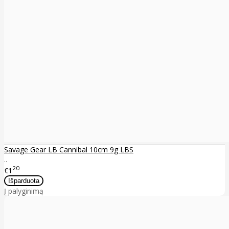
Savage Gear LB Cannibal 10cm 9g LBS
..
20
€1
Į palyginimą