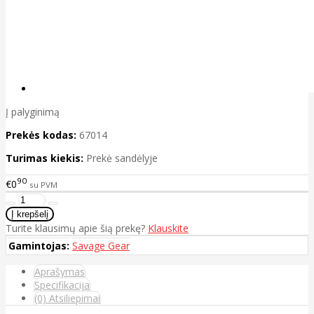
Į palyginimą
Prekės kodas:
67014
Turimas kiekis:
Prekė sandėlyje
90
€0
su PVM
Turite klausimų apie šią prekę?
Klauskite
Gamintojas:
Savage Gear
Aprašymas
Specifikacija
(0) Atsiliepimai