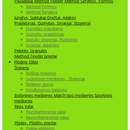
Pavadėliai Method Feeder
Method Šėryklos, Formos
Method Formos
Method Šėryklos
Jungtys, Suktukai
Grąžtai, Adatos
Praplėtėjas, Gumytės, Smaigai, Stoperiai
Gumelės masalams
Gumyčių prapletėjas
Masalų stoperiai, Pushstop
Smaigai, Adatėlės
Peletės, Granulės
Method Feeder priedai
Plūdinė žūklė
Štekeris
Rolikas stekeriui
Sudurtinės meškerės - Štekeriai
Štekerio guma
Smulkmenos štekeriui
Boloninės meškerės
Match tipo meškerės
Sportinės
meškerės
Ritės
Valai
Florokarboniniai valai
Monofilamentinis valas
Plūdės, Plūdžių priedai
Dėklai plūdėms