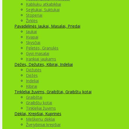
Kabliukų atkabikliai
Segtukai, Suktukai
Stoperiai
Žirklės
Pavadėlinės
Jaukai, Masalai, Priedai
Jaukai
Kvapai
Skysčiai
Peletės, Granulės
Gyvi masalai
Įrankiai jaukams
Dėžės, Dėžutės, Kibirai, Indeliai
Dėžutės
Dėžės
Indeliai
Kibirai
Tinkleliai žuvims, Graibštai, Graibštų kotai
Graibštai
Graibštų kotai
Tinkleliai žuvims
Dėklai, Krepšiai, Kuprinės
Meškerių dėklai
Žvejybiniai krepšiai