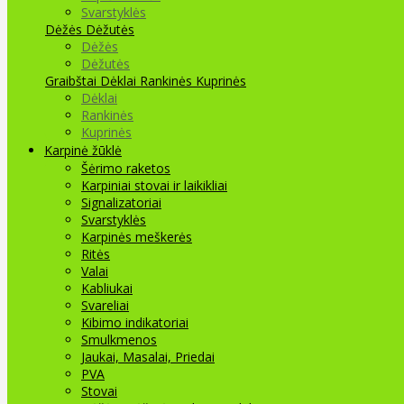
Svarstyklės
Dėžės Dėžutės
Dėžės
Dėžutės
Graibštai
Dėklai Rankinės Kuprinės
Dėklai
Rankinės
Kuprinės
Karpinė žūklė
Šėrimo raketos
Karpiniai stovai ir laikikliai
Signalizatoriai
Svarstyklės
Karpinės meškerės
Ritės
Valai
Kabliukai
Svareliai
Kibimo indikatoriai
Smulkmenos
Jaukai, Masalai, Priedai
PVA
Stovai