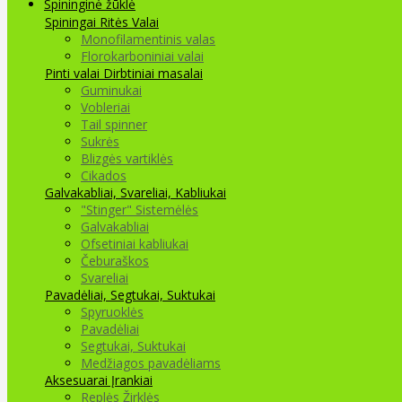
Spininginė žūklė
Spiningai
Ritės
Valai
Monofilamentinis valas
Florokarboniniai valai
Pinti valai
Dirbtiniai masalai
Guminukai
Vobleriai
Tail spinner
Sukrės
Blizgės vartiklės
Cikados
Galvakabliai, Svareliai, Kabliukai
"Stinger" Sistemėlės
Galvakabliai
Ofsetiniai kabliukai
Čeburaškos
Svareliai
Pavadėliai, Segtukai, Suktukai
Spyruoklės
Pavadėliai
Segtukai, Suktukai
Medžiagos pavadėliams
Aksesuarai Įrankiai
Replės Žirklės