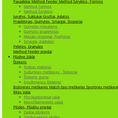
Pavadėliai Method Feeder
Method Šėryklos, Formos
Method Formos
Method Šėryklos
Jungtys, Suktukai
Grąžtai, Adatos
Praplėtėjas, Gumytės, Smaigai, Stoperiai
Gumelės masalams
Gumyčių prapletėjas
Masalų stoperiai, Pushstop
Smaigai, Adatėlės
Peletės, Granulės
Method Feeder priedai
Plūdinė žūklė
Štekeris
Rolikas stekeriui
Sudurtinės meškerės - Štekeriai
Štekerio guma
Smulkmenos štekeriui
Boloninės meškerės
Match tipo meškerės
Sportinės meškerė
Ritės
Valai
Florokarboniniai valai
Monofilamentinis valas
Plūdės, Plūdžių priedai
Dėklai plūdėms
Slankiojančios plūdės