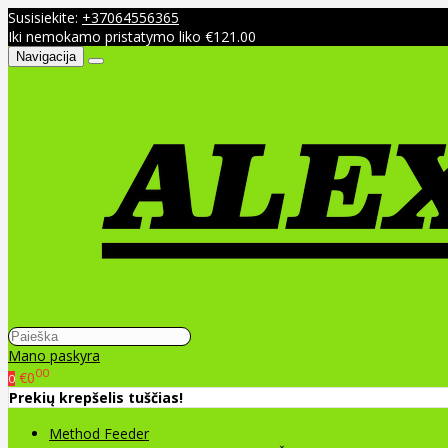
Susisiekite:
+37064556365
Iki nemokamo pristatymo liko €121.00
Navigacija
Mano paskyra
00
€0
0
Prekių krepšelis tuščias!
Method Feeder