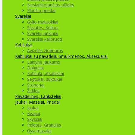
Neslankiojančios plūdės
Plūdžių priedai
Svareliai
Gylio matuokliai
Slyvutės, Kulkos
Svarelių rinkiniai
Svareliai kalibruoti
Kabliukai
Avižėlės žiobriams
Kabliukai su pavadėliu
Smulkmenos, Aksesuarai
Laidynė jaukams
Dalgeliai
Kabliukų atkabikliai
Segtukai, suktukai
Stoperiai
Žirklės
Pavadėlinės, Lanksteliai
Jaukai, Masalai, Priedai
Jaukai
Kvapai
Skysčiai
Peletės, Granulės
Gyvi masalai