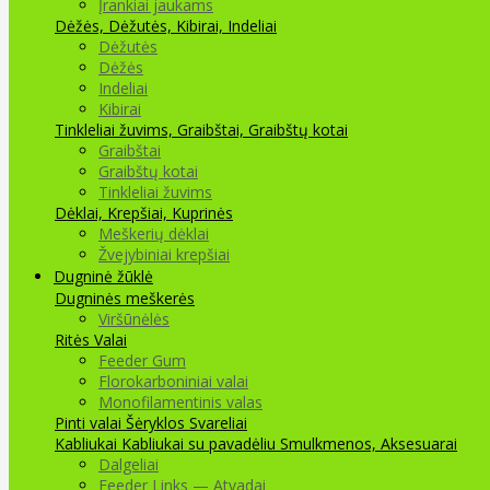
Įrankiai jaukams
Dėžės, Dėžutės, Kibirai, Indeliai
Dėžutės
Dėžės
Indeliai
Kibirai
Tinkleliai žuvims, Graibštai, Graibštų kotai
Graibštai
Graibštų kotai
Tinkleliai žuvims
Dėklai, Krepšiai, Kuprinės
Meškerių dėklai
Žvejybiniai krepšiai
Dugninė žūklė
Dugninės meškerės
Viršūnėlės
Ritės
Valai
Feeder Gum
Florokarboniniai valai
Monofilamentinis valas
Pinti valai
Šėryklos
Svareliai
Kabliukai
Kabliukai su pavadėliu
Smulkmenos, Aksesuarai
Dalgeliai
Feeder Links — Atvadai