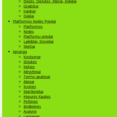
Dėžės, Dėžutės, Kibirai, Indeliai
Graibštai
Įrankiai
Dėklai
Platformos Kėdės Priedai
Platformos
Kėdės
Platformų priedai
Laikikliai, Stoveliai
Skėčiai
Apranga
Kostiumai
Striukės
Kelnės
Megztiniai
Termo apatiniai
Akiniai
Kojinės
Marškinėliai
Kepurės Kaukės
Pirštinės
Bridkelnės
Avalynė
Liemenės