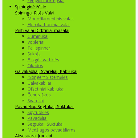
Žvejybiniai krepšiai
Spininginė žūklė
Spiningai
Ritės
Valai
Monofilamentinis valas
Florokarboniniai valai
Pinti valai
Dirbtiniai masalai
Guminukai
Vobleriai
Tail spinner
Sukrės
Blizgės vartiklės
Cikados
Galvakabliai, Svareliai, Kabliukai
"Stinger" Sistemėlės
Galvakabliai
Ofsetiniai kabliukai
Čeburaškos
Svareliai
Pavadėliai, Segtukai, Suktukai
Spyruoklės
Pavadėliai
Segtukai, Suktukai
Medžiagos pavadėliams
Aksesuarai Įrankiai