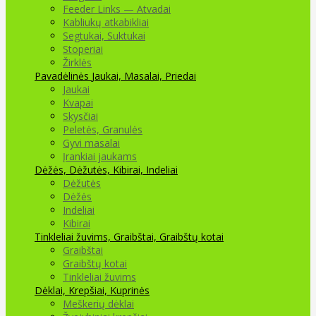
Feeder Links — Atvadai
Kabliukų atkabikliai
Segtukai, Suktukai
Stoperiai
Žirklės
Pavadėlinės
Jaukai, Masalai, Priedai
Jaukai
Kvapai
Skysčiai
Peletės, Granulės
Gyvi masalai
Įrankiai jaukams
Dėžės, Dėžutės, Kibirai, Indeliai
Dėžutės
Dėžės
Indeliai
Kibirai
Tinkleliai žuvims, Graibštai, Graibštų kotai
Graibštai
Graibštų kotai
Tinkleliai žuvims
Dėklai, Krepšiai, Kuprinės
Meškerių dėklai