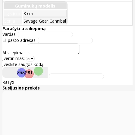
Guminukų modelis
Ilgis (cm)
8 cm
Serija
Savage Gear Cannibal
Parašyti atsiliepimą
Vardas:
El. pašto adresas:
Atsiliepimas:
Įvertinimas:
Įveskite saugos kodą:
Rašyti
Susijusios prekės