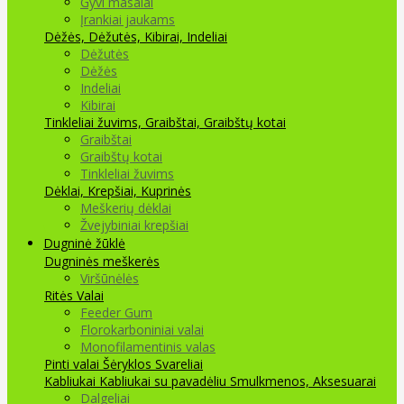
Gyvi masalai
Įrankiai jaukams
Dėžės, Dėžutės, Kibirai, Indeliai
Dėžutės
Dėžės
Indeliai
Kibirai
Tinkleliai žuvims, Graibštai, Graibštų kotai
Graibštai
Graibštų kotai
Tinkleliai žuvims
Dėklai, Krepšiai, Kuprinės
Meškerių dėklai
Žvejybiniai krepšiai
Dugninė žūklė
Dugninės meškerės
Viršūnėlės
Ritės
Valai
Feeder Gum
Florokarboniniai valai
Monofilamentinis valas
Pinti valai
Šėryklos
Svareliai
Kabliukai
Kabliukai su pavadėliu
Smulkmenos, Aksesuarai
Dalgeliai