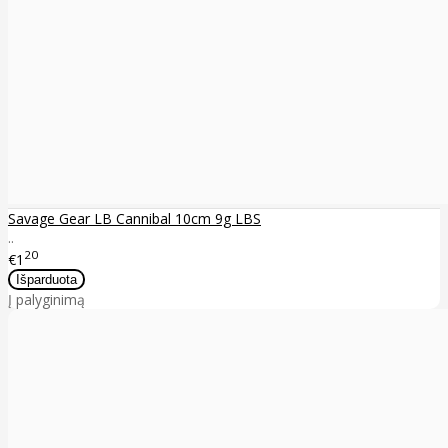
Savage Gear LB Cannibal 10cm 9g LBS
..
20
€1
Į palyginimą