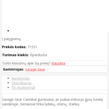
Į palyginimą
Prekės kodas:
71531
Turimas kiekis:
Išparduota
Turite klausimų apie šią prekę?
Klauskite
Gamintojas:
Savage Gear
Aprašymas
Specifikacija
(0) Atsiliepimai
Savage Gear Cannibal guminukai, jie puikiai imituoja gyvą žuvelę
vandenyje. Geriausiai tinka lydekų, ešerių, starkių.