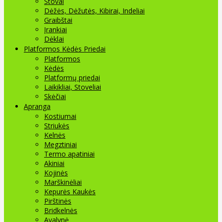
Stovai
Dėžės, Dėžutės, Kibirai, Indeliai
Graibštai
Įrankiai
Dėklai
Platformos Kėdės Priedai
Platformos
Kėdės
Platformų priedai
Laikikliai, Stoveliai
Skėčiai
Apranga
Kostiumai
Striukės
Kelnės
Megztiniai
Termo apatiniai
Akiniai
Kojinės
Marškinėliai
Kepurės Kaukės
Pirštinės
Bridkelnės
Avalynė