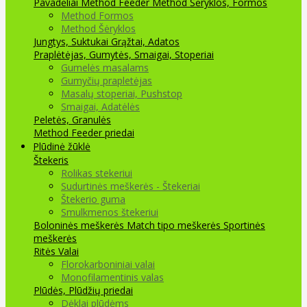
Pavadėliai Method Feeder
Method Šėryklos, Formos
Method Formos
Method Šėryklos
Jungtys, Suktukai
Grąžtai, Adatos
Praplėtėjas, Gumytės, Smaigai, Stoperiai
Gumelės masalams
Gumyčių prapletėjas
Masalų stoperiai, Pushstop
Smaigai, Adatėlės
Peletės, Granulės
Method Feeder priedai
Plūdinė žūklė
Štekeris
Rolikas stekeriui
Sudurtinės meškerės - Štekeriai
Štekerio guma
Smulkmenos štekeriui
Boloninės meškerės
Match tipo meškerės
Sportinės
meškerės
Ritės
Valai
Florokarboniniai valai
Monofilamentinis valas
Plūdės, Plūdžių priedai
Dėklai plūdėms