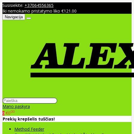
Susisiekite:
+37064556365
Iki nemokamo pristatymo liko €121.00
Navigacija
Mano paskyra
00
€0
0
Prekių krepšelis tuščias!
Method Feeder