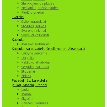
Slankiojančios plūdės
Neslankiojančios plūdės
Plūdžių priedai
Svareliai
Gylio matuokliai
Slyvutės, Kulkos
Svarelių rinkiniai
Svareliai kalibruoti
Kabliukai
Avižėlės žiobriams
Kabliukai su pavadėliu
Smulkmenos, Aksesuarai
Laidynė jaukams
Dalgeliai
Kabliukų atkabikliai
Segtukai, suktukai
Stoperiai
Žirklės
Pavadėlinės, Lanksteliai
Jaukai, Masalai, Priedai
Jaukai
Kvapai
Skysčiai
Peletės, Granulės