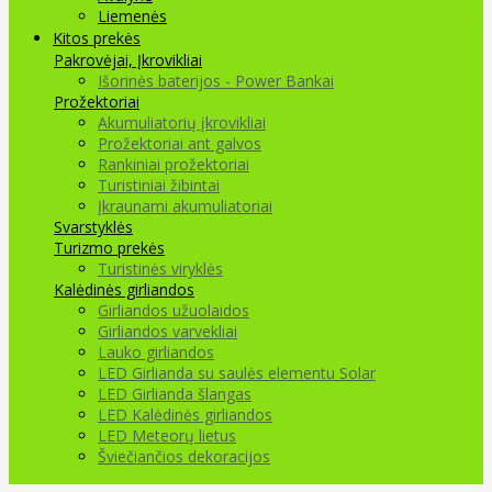
Liemenės
Kitos prekės
Pakrovėjai, Įkrovikliai
Išorinės baterijos - Power Bankai
Prožektoriai
Akumuliatorių įkrovikliai
Prožektoriai ant galvos
Rankiniai prožektoriai
Turistiniai žibintai
Įkraunami akumuliatoriai
Svarstyklės
Turizmo prekės
Turistinės viryklės
Kalėdinės girliandos
Girliandos užuolaidos
Girliandos varvekliai
Lauko girliandos
LED Girlianda su saulės elementu Solar
LED Girlianda šlangas
LED Kalėdinės girliandos
LED Meteorų lietus
Šviečiančios dekoracijos