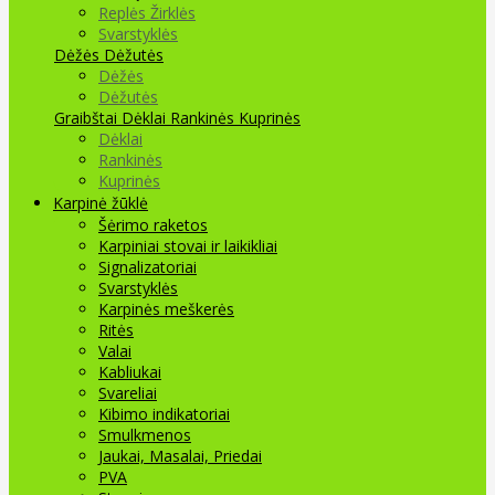
Replės Žirklės
Svarstyklės
Dėžės Dėžutės
Dėžės
Dėžutės
Graibštai
Dėklai Rankinės Kuprinės
Dėklai
Rankinės
Kuprinės
Karpinė žūklė
Šėrimo raketos
Karpiniai stovai ir laikikliai
Signalizatoriai
Svarstyklės
Karpinės meškerės
Ritės
Valai
Kabliukai
Svareliai
Kibimo indikatoriai
Smulkmenos
Jaukai, Masalai, Priedai
PVA