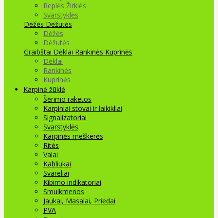
Replės Žirklės
Svarstyklės
Dėžės Dėžutės
Dėžės
Dėžutės
Graibštai
Dėklai Rankinės Kuprinės
Dėklai
Rankinės
Kuprinės
Karpinė žūklė
Šėrimo raketos
Karpiniai stovai ir laikikliai
Signalizatoriai
Svarstyklės
Karpinės meškerės
Ritės
Valai
Kabliukai
Svareliai
Kibimo indikatoriai
Smulkmenos
Jaukai, Masalai, Priedai
PVA