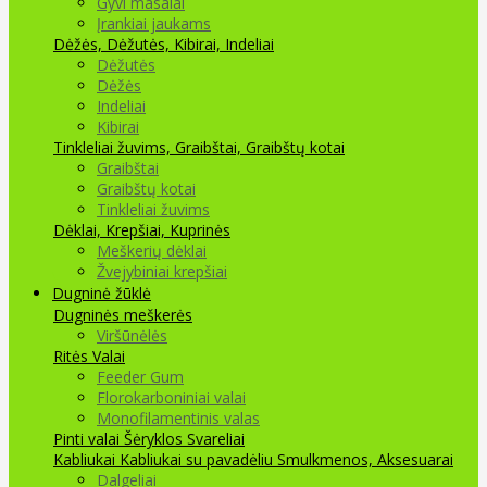
Gyvi masalai
Įrankiai jaukams
Dėžės, Dėžutės, Kibirai, Indeliai
Dėžutės
Dėžės
Indeliai
Kibirai
Tinkleliai žuvims, Graibštai, Graibštų kotai
Graibštai
Graibštų kotai
Tinkleliai žuvims
Dėklai, Krepšiai, Kuprinės
Meškerių dėklai
Žvejybiniai krepšiai
Dugninė žūklė
Dugninės meškerės
Viršūnėlės
Ritės
Valai
Feeder Gum
Florokarboniniai valai
Monofilamentinis valas
Pinti valai
Šėryklos
Svareliai
Kabliukai
Kabliukai su pavadėliu
Smulkmenos, Aksesuarai
Dalgeliai