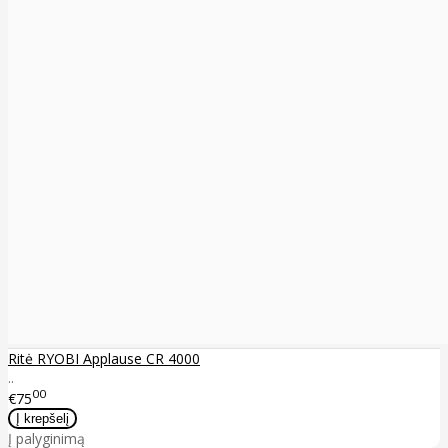
Ritė RYOBI Applause CR 4000
..
00
€75
Į palyginimą