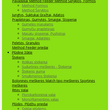
Pavadėliai Method Feeder
Method Šėryklos, Formos
Method Formos
Method Šėryklos
Jungtys, Suktukai
Grąžtai, Adatos
Praplėtėjas, Gumytės, Smaigai, Stoperiai
Gumelės masalams
Gumyčių prapletėjas
Masalų stoperiai, Pushstop
Smaigai, Adatėlės
Peletės, Granulės
Method Feeder priedai
Plūdinė žūklė
Štekeris
Rolikas stekeriui
Sudurtinės meškerės - Štekeriai
Štekerio guma
Smulkmenos štekeriui
Boloninės meškerės
Match tipo meškerės
Sportinės
meškerės
Ritės
Valai
Florokarboniniai valai
Monofilamentinis valas
Plūdės, Plūdžių priedai
Dėklai plūdėms