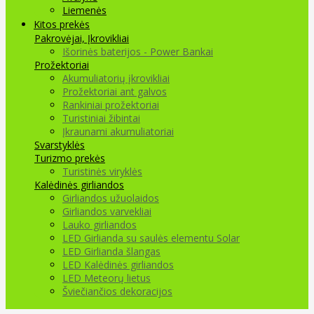
Liemenės
Kitos prekės
Pakrovėjai, Įkrovikliai
Išorinės baterijos - Power Bankai
Prožektoriai
Akumuliatorių įkrovikliai
Prožektoriai ant galvos
Rankiniai prožektoriai
Turistiniai žibintai
Įkraunami akumuliatoriai
Svarstyklės
Turizmo prekės
Turistinės viryklės
Kalėdinės girliandos
Girliandos užuolaidos
Girliandos varvekliai
Lauko girliandos
LED Girlianda su saulės elementu Solar
LED Girlianda šlangas
LED Kalėdinės girliandos
LED Meteorų lietus
Šviečiančios dekoracijos