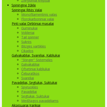
Žvejybiniai krepšiai
Spininginė žūklė
Spiningai
Ritės
Valai
Monofilamentinis valas
Florokarboniniai valai
Pinti valai
Dirbtiniai masalai
Guminukai
Vobleriai
Tail spinner
Sukrės
Blizgės vartiklės
Cikados
Galvakabliai, Svareliai, Kabliukai
"Stinger" Sistemėlės
Galvakabliai
Ofsetiniai kabliukai
Čeburaškos
Svareliai
Pavadėliai, Segtukai, Suktukai
Spyruoklės
Pavadėliai
Segtukai, Suktukai
Medžiagos pavadėliams
Aksesuarai Įrankiai