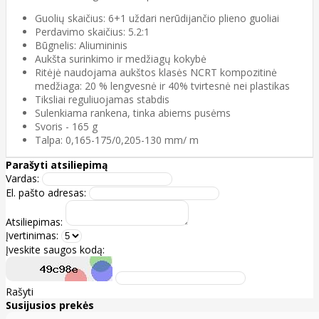
Guolių skaičius: 6+1 uždari nerūdijančio plieno guoliai
Perdavimo skaičius: 5.2:1
Būgnelis: Aliumininis
Aukšta surinkimo ir medžiagų kokybė
Ritėjė naudojama aukštos klasės NCRT kompozitinė
medžiaga: 20 % lengvesnė ir 40% tvirtesnė nei plastikas
Tiksliai reguliuojamas stabdis
Sulenkiama rankena, tinka abiems pusėms
Svoris - 165 g
Talpa: 0,165-175/0,205-130 mm/ m
Parašyti atsiliepimą
Vardas:
El. pašto adresas:
Atsiliepimas:
Įvertinimas:
Įveskite saugos kodą:
Rašyti
Susijusios prekės