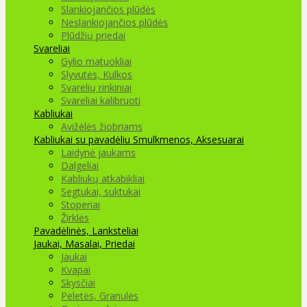
Slankiojančios plūdės
Neslankiojančios plūdės
Plūdžių priedai
Svareliai
Gylio matuokliai
Slyvutės, Kulkos
Svarelių rinkiniai
Svareliai kalibruoti
Kabliukai
Avižėlės žiobriams
Kabliukai su pavadėliu
Smulkmenos, Aksesuarai
Laidynė jaukams
Dalgeliai
Kabliukų atkabikliai
Segtukai, suktukai
Stoperiai
Žirklės
Pavadėlinės, Lanksteliai
Jaukai, Masalai, Priedai
Jaukai
Kvapai
Skysčiai
Peletės, Granulės