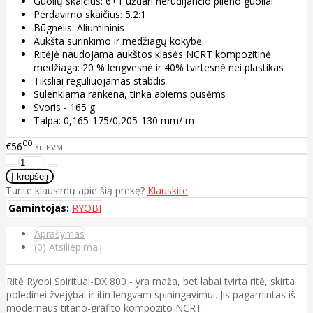
Guolių skaičius: 6+1 uždari nerūdijančio plieno guoliai
Perdavimo skaičius: 5.2:1
Būgnelis: Aliumininis
Aukšta surinkimo ir medžiagų kokybė
Ritėjė naudojama aukštos klasės NCRT kompozitinė
medžiaga: 20 % lengvesnė ir 40% tvirtesnė nei plastikas
Tiksliai reguliuojamas stabdis
Sulenkiama rankena, tinka abiems pusėms
Svoris - 165 g
Talpa: 0,165-175/0,205-130 mm/ m
00
€56
su PVM
Turite klausimų apie šią prekę?
Klauskite
Gamintojas:
RYOBI
Aprašymas
(0) Atsiliepimai
Ritė Ryobi Spiritual-DX 800 - yra maža, bet labai tvirta ritė, skirta
poledinei žvejybai ir itin lengvam spiningavimui. Jis pagamintas iš
modernaus titano-grafito kompozito NCRT.