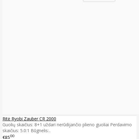
Ritė Ryobi Zauber CR 2000
Guolių skaičius: 8+1 uždari nerūdijančio plieno guoliai Perdavimo
skaičius: 5.0:1 Būgnelis:..
00
€85