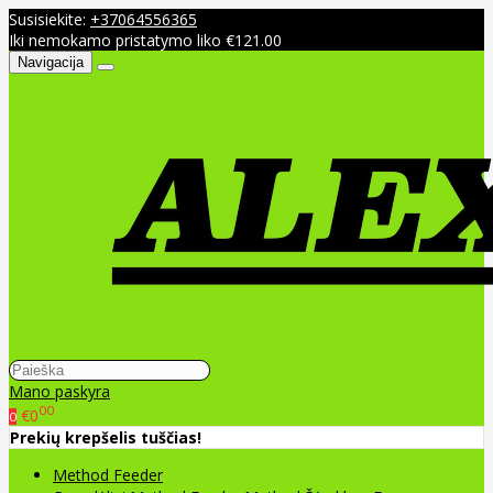
Susisiekite:
+37064556365
Iki nemokamo pristatymo liko €121.00
Navigacija
Mano paskyra
00
€0
0
Prekių krepšelis tuščias!
Method Feeder