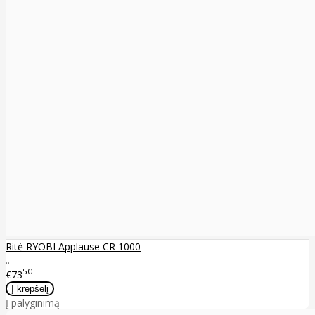
Ritė RYOBI Applause CR 1000
..
50
€73
Į palyginimą