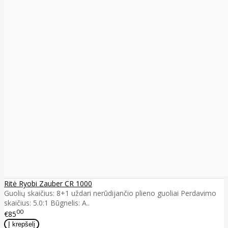
Ritė Ryobi Zauber CR 1000
Guolių skaičius: 8+1 uždari nerūdijančio plieno guoliai Perdavimo
skaičius: 5.0:1 Būgnelis: A..
00
€85