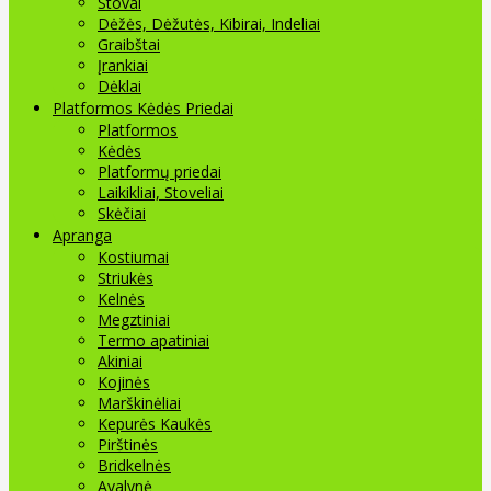
Stovai
Dėžės, Dėžutės, Kibirai, Indeliai
Graibštai
Įrankiai
Dėklai
Platformos Kėdės Priedai
Platformos
Kėdės
Platformų priedai
Laikikliai, Stoveliai
Skėčiai
Apranga
Kostiumai
Striukės
Kelnės
Megztiniai
Termo apatiniai
Akiniai
Kojinės
Marškinėliai
Kepurės Kaukės
Pirštinės
Bridkelnės
Avalynė