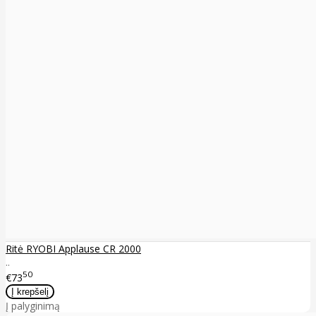
Ritė RYOBI Applause CR 2000
..
50
€73
Į palyginimą