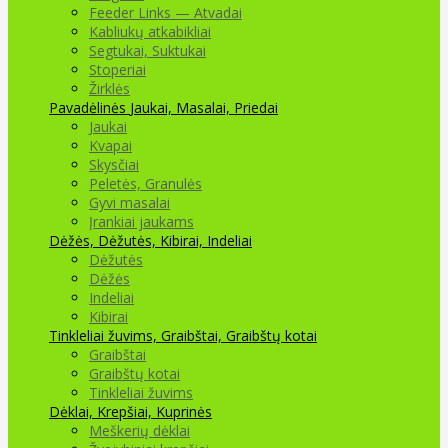
Feeder Links — Atvadai
Kabliukų atkabikliai
Segtukai, Suktukai
Stoperiai
Žirklės
Pavadėlinės
Jaukai, Masalai, Priedai
Jaukai
Kvapai
Skysčiai
Peletės, Granulės
Gyvi masalai
Įrankiai jaukams
Dėžės, Dėžutės, Kibirai, Indeliai
Dėžutės
Dėžės
Indeliai
Kibirai
Tinkleliai žuvims, Graibštai, Graibštų kotai
Graibštai
Graibštų kotai
Tinkleliai žuvims
Dėklai, Krepšiai, Kuprinės
Meškerių dėklai