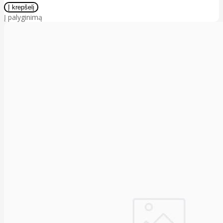
Į palyginimą