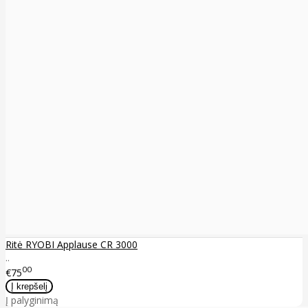
Ritė RYOBI Applause CR 3000
..
00
€75
Į palyginimą