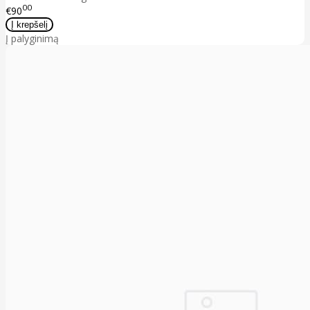
00
€90
Į palyginimą