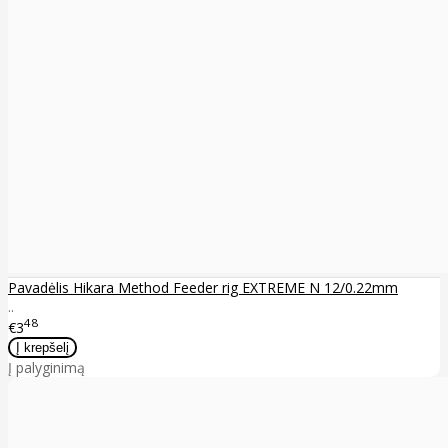
Pavadėlis Hikara Method Feeder rig EXTREME N 12/0.22mm
..
48
€3
Į palyginimą