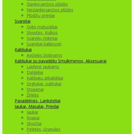
Slankiojančios plūdės
Neslankiojančios plūdės
Plūdžių priedai
Svareliai
Gylio matuokliai
Slyvutės, Kulkos
Svarelių rinkiniai
Svareliai kalibruoti
Kabliukai
Avižėlės žiobriams
Kabliukai su pavadėliu
Smulkmenos, Aksesuarai
Laidynė jaukams
Dalgeliai
Kabliukų atkabikliai
Segtukai, suktukai
Stoperiai
Žirklės
Pavadėlinės, Lanksteliai
Jaukai, Masalai, Priedai
Jaukai
Kvapai
Skysčiai
Peletės, Granulės