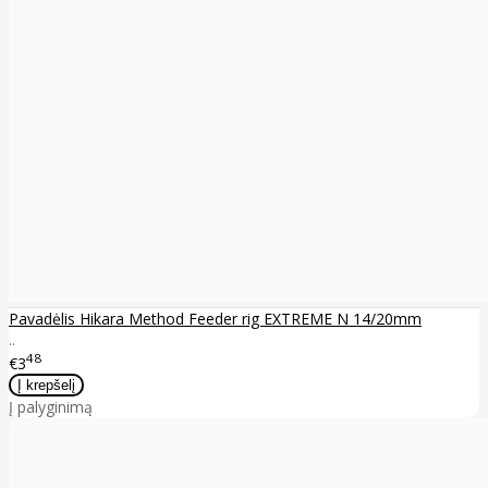
Pavadėlis Hikara Method Feeder rig EXTREME N 14/20mm
..
48
€3
Į palyginimą