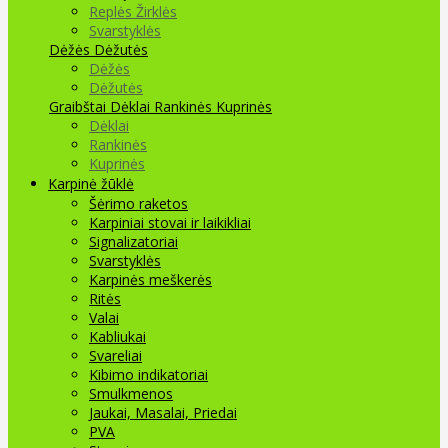
Replės Žirklės
Svarstyklės
Dėžės Dėžutės
Dėžės
Dėžutės
Graibštai
Dėklai Rankinės Kuprinės
Dėklai
Rankinės
Kuprinės
Karpinė žūklė
Šėrimo raketos
Karpiniai stovai ir laikikliai
Signalizatoriai
Svarstyklės
Karpinės meškerės
Ritės
Valai
Kabliukai
Svareliai
Kibimo indikatoriai
Smulkmenos
Jaukai, Masalai, Priedai
PVA