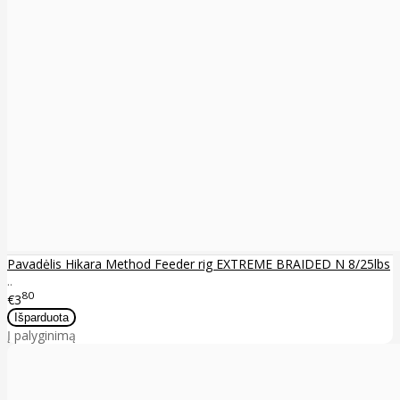
Pavadėlis Hikara Method Feeder rig EXTREME BRAIDED N 8/25lbs
..
80
€3
Į palyginimą