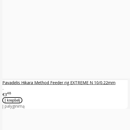
Pavadėlis Hikara Method Feeder rig EXTREME N 10/0.22mm
..
48
€3
Į palyginimą