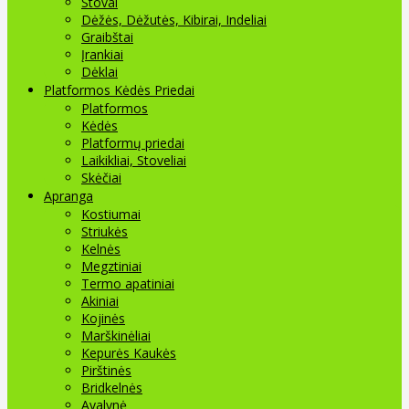
Stovai
Dėžės, Dėžutės, Kibirai, Indeliai
Graibštai
Įrankiai
Dėklai
Platformos Kėdės Priedai
Platformos
Kėdės
Platformų priedai
Laikikliai, Stoveliai
Skėčiai
Apranga
Kostiumai
Striukės
Kelnės
Megztiniai
Termo apatiniai
Akiniai
Kojinės
Marškinėliai
Kepurės Kaukės
Pirštinės
Bridkelnės
Avalynė