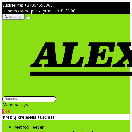
Susisiekite:
+37064556365
Iki nemokamo pristatymo liko €121.00
Navigacija
Mano paskyra
00
€0
0
Prekių krepšelis tuščias!
Method Feeder