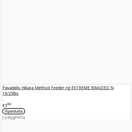
Pavadėlis Hikara Method Feeder rig EXTREME BRAIDED N
10/25lbs
..
80
€3
Į palyginimą