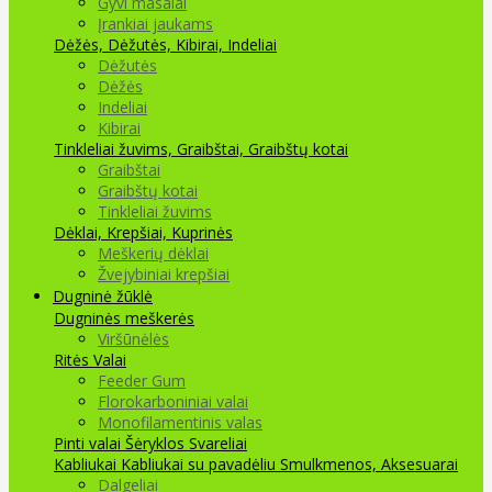
Gyvi masalai
Įrankiai jaukams
Dėžės, Dėžutės, Kibirai, Indeliai
Dėžutės
Dėžės
Indeliai
Kibirai
Tinkleliai žuvims, Graibštai, Graibštų kotai
Graibštai
Graibštų kotai
Tinkleliai žuvims
Dėklai, Krepšiai, Kuprinės
Meškerių dėklai
Žvejybiniai krepšiai
Dugninė žūklė
Dugninės meškerės
Viršūnėlės
Ritės
Valai
Feeder Gum
Florokarboniniai valai
Monofilamentinis valas
Pinti valai
Šėryklos
Svareliai
Kabliukai
Kabliukai su pavadėliu
Smulkmenos, Aksesuarai
Dalgeliai