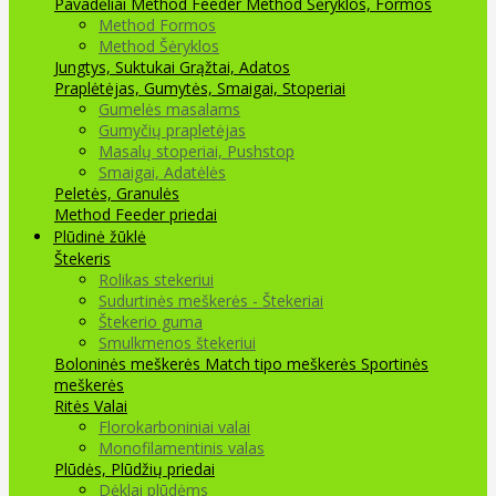
Pavadėliai Method Feeder
Method Šėryklos, Formos
Method Formos
Method Šėryklos
Jungtys, Suktukai
Grąžtai, Adatos
Praplėtėjas, Gumytės, Smaigai, Stoperiai
Gumelės masalams
Gumyčių prapletėjas
Masalų stoperiai, Pushstop
Smaigai, Adatėlės
Peletės, Granulės
Method Feeder priedai
Plūdinė žūklė
Štekeris
Rolikas stekeriui
Sudurtinės meškerės - Štekeriai
Štekerio guma
Smulkmenos štekeriui
Boloninės meškerės
Match tipo meškerės
Sportinės
meškerės
Ritės
Valai
Florokarboniniai valai
Monofilamentinis valas
Plūdės, Plūdžių priedai
Dėklai plūdėms