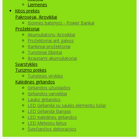
Liemenės
Kitos prekės
Pakrovėjai, Įkrovikliai
Išorinės baterijos - Power Bankai
Prožektoriai
Akumuliatorių įkrovikliai
Prožektoriai ant galvos
Rankiniai prožektoriai
Turistiniai žibintai
Įkraunami akumuliatoriai
Svarstyklės
Turizmo prekės
Turistinės viryklės
Kalėdinės girliandos
Girliandos užuolaidos
Girliandos varvekliai
Lauko girliandos
LED Girlianda su saulės elementu Solar
LED Girlianda šlangas
LED Kalėdinės girliandos
LED Meteorų lietus
Šviečiančios dekoracijos