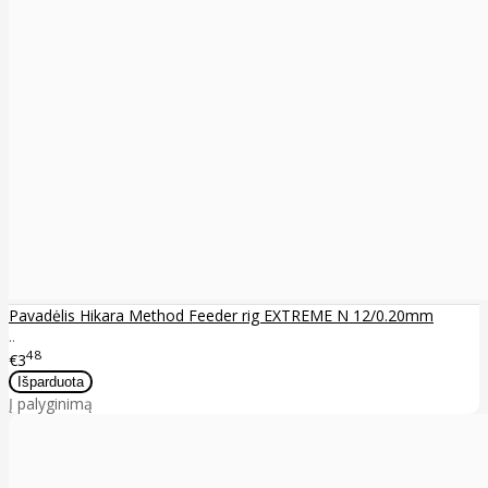
Pavadėlis Hikara Method Feeder rig EXTREME N 12/0.20mm
..
48
€3
Į palyginimą