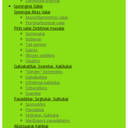
Žvejybiniai krepšiai
Spininginė žūklė
Spiningai
Ritės
Valai
Monofilamentinis valas
Florokarboniniai valai
Pinti valai
Dirbtiniai masalai
Guminukai
Vobleriai
Tail spinner
Sukrės
Blizgės vartiklės
Cikados
Galvakabliai, Svareliai, Kabliukai
"Stinger" Sistemėlės
Galvakabliai
Ofsetiniai kabliukai
Čeburaškos
Svareliai
Pavadėliai, Segtukai, Suktukai
Spyruoklės
Pavadėliai
Segtukai, Suktukai
Medžiagos pavadėliams
Aksesuarai Įrankiai