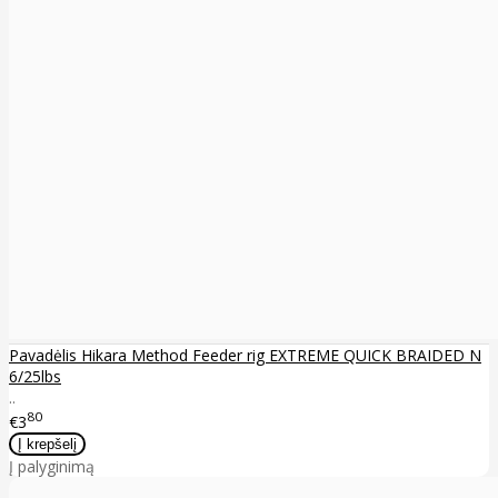
Pavadėlis Hikara Method Feeder rig EXTREME QUICK BRAIDED N
6/25lbs
..
80
€3
Į palyginimą