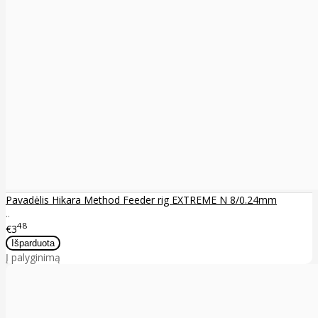
Pavadėlis Hikara Method Feeder rig EXTREME N 8/0.24mm
..
48
€3
Į palyginimą