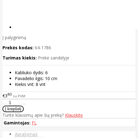
Į palyginimą
Prekės kodas:
64-1786
Turimas kiekis:
Prekė sandėlyje
Kabliuko dydis: 6
Pavadėlio ilgis: 10 cm
Kiekis vnt: 8 vnt
80
€3
su PVM
Turite klausimų apie šią prekę?
Klauskite
Gamintojas:
FL
Aprašymas