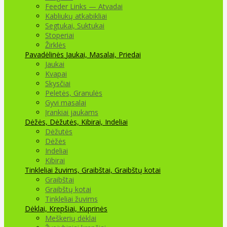
Feeder Links — Atvadai
Kabliukų atkabikliai
Segtukai, Suktukai
Stoperiai
Žirklės
Pavadėlinės
Jaukai, Masalai, Priedai
Jaukai
Kvapai
Skysčiai
Peletės, Granulės
Gyvi masalai
Įrankiai jaukams
Dėžės, Dėžutės, Kibirai, Indeliai
Dėžutės
Dėžės
Indeliai
Kibirai
Tinkleliai žuvims, Graibštai, Graibštų kotai
Graibštai
Graibštų kotai
Tinkleliai žuvims
Dėklai, Krepšiai, Kuprinės
Meškerių dėklai