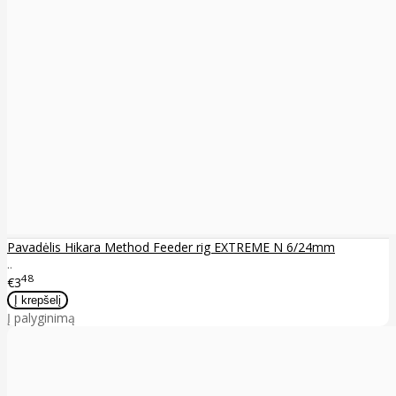
Pavadėlis Hikara Method Feeder rig EXTREME N 6/24mm
..
48
€3
Į palyginimą