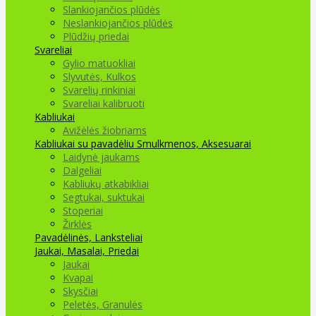
Slankiojančios plūdės
Neslankiojančios plūdės
Plūdžių priedai
Svareliai
Gylio matuokliai
Slyvutės, Kulkos
Svarelių rinkiniai
Svareliai kalibruoti
Kabliukai
Avižėlės žiobriams
Kabliukai su pavadėliu
Smulkmenos, Aksesuarai
Laidynė jaukams
Dalgeliai
Kabliukų atkabikliai
Segtukai, suktukai
Stoperiai
Žirklės
Pavadėlinės, Lanksteliai
Jaukai, Masalai, Priedai
Jaukai
Kvapai
Skysčiai
Peletės, Granulės