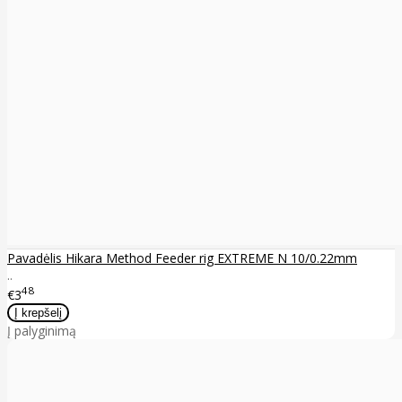
Pavadėlis Hikara Method Feeder rig EXTREME N 10/0.22mm
..
48
€3
Į palyginimą