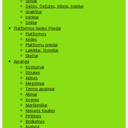
Stovai
Dėžės, Dėžutės, Kibirai, Indeliai
Graibštai
Įrankiai
Dėklai
Platformos Kėdės Priedai
Platformos
Kėdės
Platformų priedai
Laikikliai, Stoveliai
Skėčiai
Apranga
Kostiumai
Striukės
Kelnės
Megztiniai
Termo apatiniai
Akiniai
Kojinės
Marškinėliai
Kepurės Kaukės
Pirštinės
Bridkelnės
Avalynė