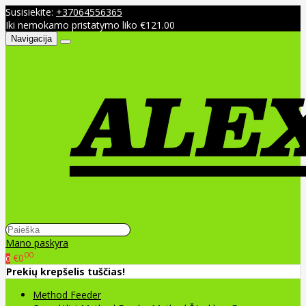
Susisiekite:
+37064556365
Iki nemokamo pristatymo liko €121.00
Navigacija
Mano paskyra
00
€0
0
Prekių krepšelis tuščias!
Method Feeder