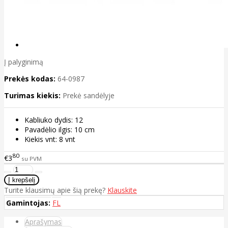
Į palyginimą
Prekės kodas:
64-0987
Turimas kiekis:
Prekė sandėlyje
Kabliuko dydis: 12
Pavadėlio ilgis: 10 cm
Kiekis vnt: 8 vnt
80
€3
su PVM
Turite klausimų apie šią prekę?
Klauskite
Gamintojas:
FL
Aprašymas