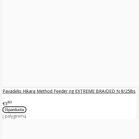
Pavadėlis Hikara Method Feeder rig EXTREME BRAIDED N 8/25lbs
..
80
€3
Į palyginimą