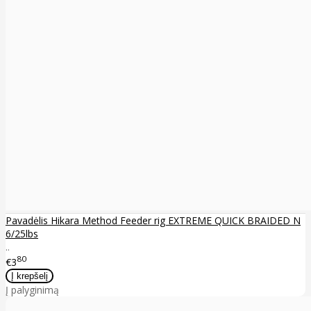
Pavadėlis Hikara Method Feeder rig EXTREME QUICK BRAIDED N
6/25lbs
..
80
€3
Į palyginimą