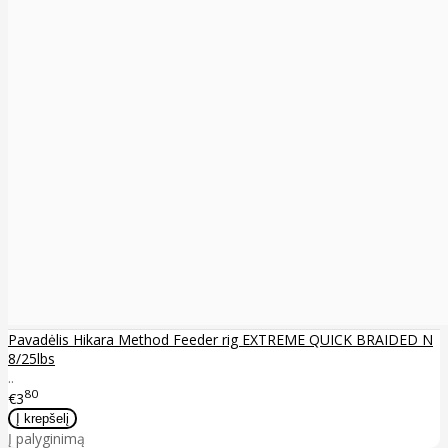
Pavadėlis Hikara Method Feeder rig EXTREME QUICK BRAIDED N
8/25lbs
..
80
€3
Į palyginimą