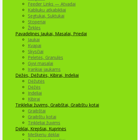
Feeder Links — Atvadai
Kabliukų atkabikliai
Segtukai, Suktukai
Stoperiai
Žirklės
Pavadėlinės
Jaukai, Masalai, Priedai
Jaukai
Kvapai
Skysčiai
Peletės, Granulės
Gyvi masalai
Įrankiai jaukams
Dėžės, Dėžutės, Kibirai, Indeliai
Dėžutės
Dėžės
Indeliai
Kibirai
Tinkleliai žuvims, Graibštai, Graibštų kotai
Graibštai
Graibštų kotai
Tinkleliai žuvims
Dėklai, Krepšiai, Kuprinės
Meškerių dėklai