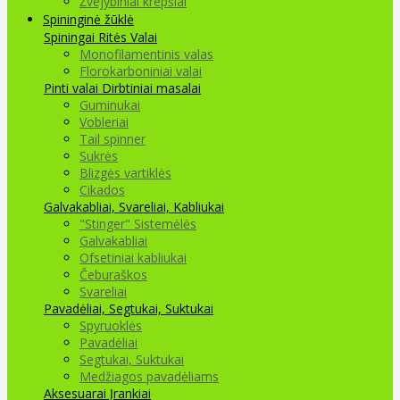
Žvejybiniai krepšiai
Spininginė žūklė
Spiningai
Ritės
Valai
Monofilamentinis valas
Florokarboniniai valai
Pinti valai
Dirbtiniai masalai
Guminukai
Vobleriai
Tail spinner
Sukrės
Blizgės vartiklės
Cikados
Galvakabliai, Svareliai, Kabliukai
"Stinger" Sistemėlės
Galvakabliai
Ofsetiniai kabliukai
Čeburaškos
Svareliai
Pavadėliai, Segtukai, Suktukai
Spyruoklės
Pavadėliai
Segtukai, Suktukai
Medžiagos pavadėliams
Aksesuarai Įrankiai