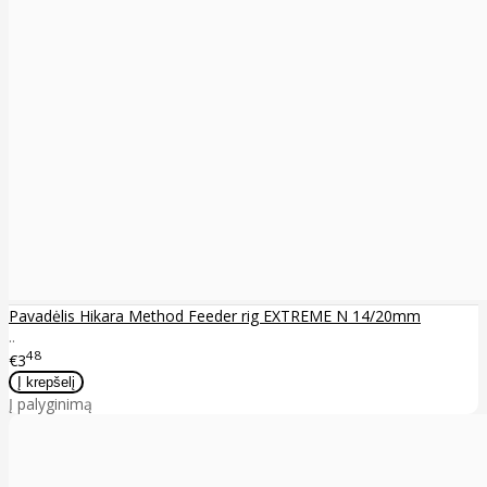
Pavadėlis Hikara Method Feeder rig EXTREME N 14/20mm
..
48
€3
Į palyginimą