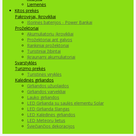
Liemenės
Kitos prekės
Pakrovėjai, Įkrovikliai
Išorinės baterijos - Power Bankai
Prožektoriai
Akumuliatorių įkrovikliai
Prožektoriai ant galvos
Rankiniai prožektoriai
Turistiniai žibintai
Įkraunami akumuliatoriai
Svarstyklės
Turizmo prekės
Turistinės viryklės
Kalėdinės girliandos
Girliandos užuolaidos
Girliandos varvekliai
Lauko girliandos
LED Girlianda su saulės elementu Solar
LED Girlianda šlangas
LED Kalėdinės girliandos
LED Meteorų lietus
Šviečiančios dekoracijos