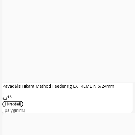
Pavadėlis Hikara Method Feeder rig EXTREME N 6/24mm
..
48
€3
Į palyginimą