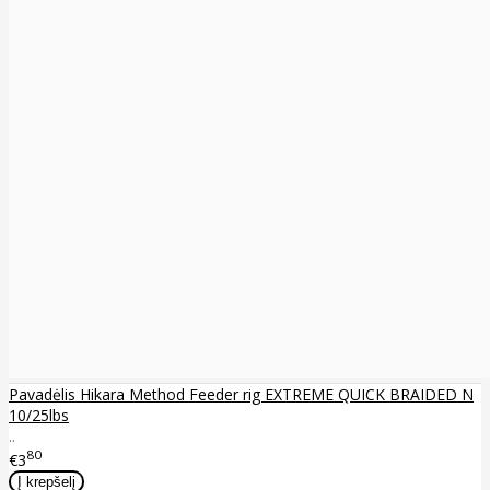
Pavadėlis Hikara Method Feeder rig EXTREME QUICK BRAIDED N
10/25lbs
..
80
€3