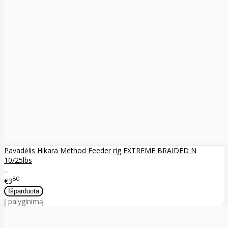
Pavadėlis Hikara Method Feeder rig EXTREME BRAIDED N
10/25lbs
..
80
€3
Į palyginimą