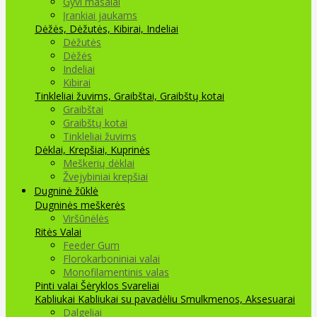
Gyvi masalai
Įrankiai jaukams
Dėžės, Dėžutės, Kibirai, Indeliai
Dėžutės
Dėžės
Indeliai
Kibirai
Tinkleliai žuvims, Graibštai, Graibštų kotai
Graibštai
Graibštų kotai
Tinkleliai žuvims
Dėklai, Krepšiai, Kuprinės
Meškerių dėklai
Žvejybiniai krepšiai
Dugninė žūklė
Dugninės meškerės
Viršūnėlės
Ritės
Valai
Feeder Gum
Florokarboniniai valai
Monofilamentinis valas
Pinti valai
Šėryklos
Svareliai
Kabliukai
Kabliukai su pavadėliu
Smulkmenos, Aksesuarai
Dalgeliai