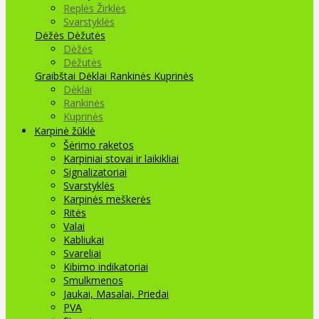
Replės Žirklės
Svarstyklės
Dėžės Dėžutės
Dėžės
Dėžutės
Graibštai
Dėklai Rankinės Kuprinės
Dėklai
Rankinės
Kuprinės
Karpinė žūklė
Šėrimo raketos
Karpiniai stovai ir laikikliai
Signalizatoriai
Svarstyklės
Karpinės meškerės
Ritės
Valai
Kabliukai
Svareliai
Kibimo indikatoriai
Smulkmenos
Jaukai, Masalai, Priedai
PVA