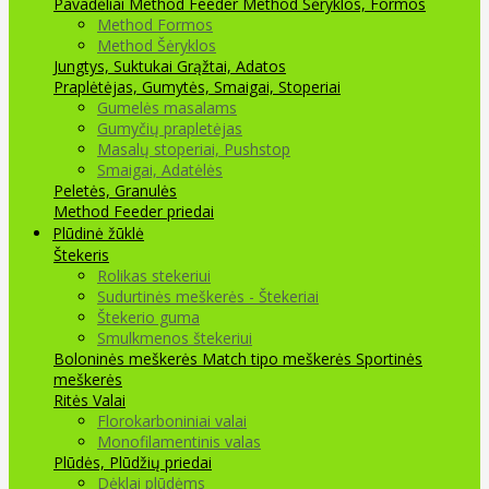
Pavadėliai Method Feeder
Method Šėryklos, Formos
Method Formos
Method Šėryklos
Jungtys, Suktukai
Grąžtai, Adatos
Praplėtėjas, Gumytės, Smaigai, Stoperiai
Gumelės masalams
Gumyčių prapletėjas
Masalų stoperiai, Pushstop
Smaigai, Adatėlės
Peletės, Granulės
Method Feeder priedai
Plūdinė žūklė
Štekeris
Rolikas stekeriui
Sudurtinės meškerės - Štekeriai
Štekerio guma
Smulkmenos štekeriui
Boloninės meškerės
Match tipo meškerės
Sportinės
meškerės
Ritės
Valai
Florokarboniniai valai
Monofilamentinis valas
Plūdės, Plūdžių priedai
Dėklai plūdėms