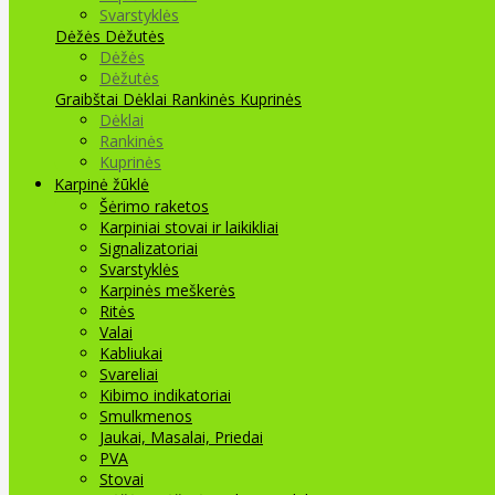
Svarstyklės
Dėžės Dėžutės
Dėžės
Dėžutės
Graibštai
Dėklai Rankinės Kuprinės
Dėklai
Rankinės
Kuprinės
Karpinė žūklė
Šėrimo raketos
Karpiniai stovai ir laikikliai
Signalizatoriai
Svarstyklės
Karpinės meškerės
Ritės
Valai
Kabliukai
Svareliai
Kibimo indikatoriai
Smulkmenos
Jaukai, Masalai, Priedai
PVA
Stovai