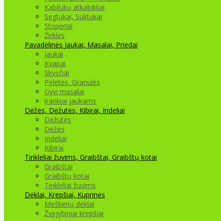
Kabliukų atkabikliai
Segtukai, Suktukai
Stoperiai
Žirklės
Pavadėlinės
Jaukai, Masalai, Priedai
Jaukai
Kvapai
Skysčiai
Peletės, Granulės
Gyvi masalai
Įrankiai jaukams
Dėžės, Dėžutės, Kibirai, Indeliai
Dėžutės
Dėžės
Indeliai
Kibirai
Tinkleliai žuvims, Graibštai, Graibštų kotai
Graibštai
Graibštų kotai
Tinkleliai žuvims
Dėklai, Krepšiai, Kuprinės
Meškerių dėklai
Žvejybiniai krepšiai