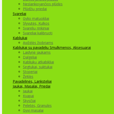
Neslankiojančios plūdės
Plūdžių priedai
Svareliai
Gylio matuokliai
Slyvutės, Kulkos
Svarelių rinkiniai
Svareliai kalibruoti
Kabliukai
Avižėlės žiobriams
Kabliukai su pavadėliu
Smulkmenos, Aksesuarai
Laidynė jaukams
Dalgeliai
Kabliukų atkabikliai
Segtukai, suktukai
Stoperiai
Žirklės
Pavadėlinės, Lanksteliai
Jaukai, Masalai, Priedai
Jaukai
Kvapai
Skysčiai
Peletės, Granulės
Gyvi masalai