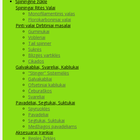
Spininginė žūklė
Spiningai
Ritės
Valai
Monofilamentinis valas
Florokarboniniai valai
Pinti valai
Dirbtiniai masalai
Guminukai
Vobleriai
Tail spinner
Sukrės
Blizgės vartiklės
Cikados
Galvakabliai, Svareliai, Kabliukai
"Stinger" Sistemėlės
Galvakabliai
Ofsetiniai kabliukai
Čeburaškos
Svareliai
Pavadėliai, Segtukai, Suktukai
Spyruoklės
Pavadėliai
Segtukai, Suktukai
Medžiagos pavadėliams
Aksesuarai Įrankiai
Replės Žirklės