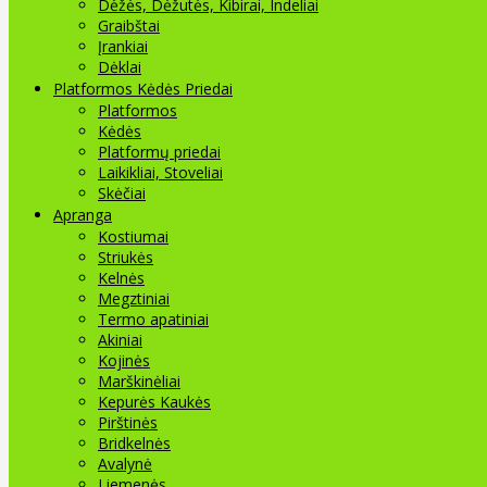
Dėžės, Dėžutės, Kibirai, Indeliai
Graibštai
Įrankiai
Dėklai
Platformos Kėdės Priedai
Platformos
Kėdės
Platformų priedai
Laikikliai, Stoveliai
Skėčiai
Apranga
Kostiumai
Striukės
Kelnės
Megztiniai
Termo apatiniai
Akiniai
Kojinės
Marškinėliai
Kepurės Kaukės
Pirštinės
Bridkelnės
Avalynė
Liemenės