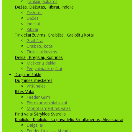
Įrankiai jaukams
Dėžės, Dėžutės, Kibirai, Indeliai
Dėžutės
Dėžės
Indeliai
Kibirai
Tinkleliai žuvims, Graibštai, Graibštų kotai
Graibštai
Graibštų kotai
Tinkleliai žuvims
Dėklai, Krepšiai, Kuprinės
Meškerių dėklai
Žvejybiniai krepšiai
Dugninė žūklė
Dugninės meškerės
Viršūnėlės
Ritės
Valai
Feeder Gum
Florokarboniniai valai
Monofilamentinis valas
Pinti valai
Šėryklos
Svareliai
Kabliukai
Kabliukai su pavadėliu
Smulkmenos, Aksesuarai
Dalgeliai
Feeder Links — Atvadai