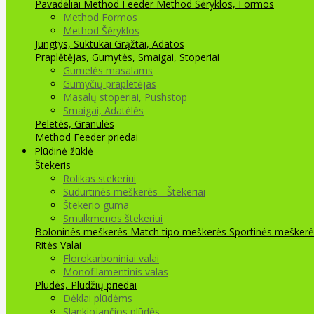
Pavadėliai Method Feeder
Method Šėryklos, Formos
Method Formos
Method Šėryklos
Jungtys, Suktukai
Grąžtai, Adatos
Praplėtėjas, Gumytės, Smaigai, Stoperiai
Gumelės masalams
Gumyčių prapletėjas
Masalų stoperiai, Pushstop
Smaigai, Adatėlės
Peletės, Granulės
Method Feeder priedai
Plūdinė žūklė
Štekeris
Rolikas stekeriui
Sudurtinės meškerės - Štekeriai
Štekerio guma
Smulkmenos štekeriui
Boloninės meškerės
Match tipo meškerės
Sportinės meškerė
Ritės
Valai
Florokarboniniai valai
Monofilamentinis valas
Plūdės, Plūdžių priedai
Dėklai plūdėms
Slankiojančios plūdės