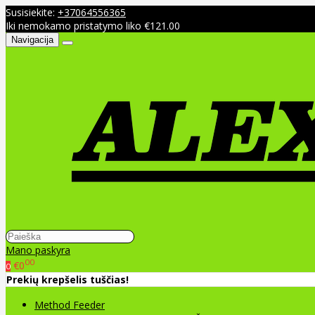
Susisiekite:
+37064556365
Iki nemokamo pristatymo liko €121.00
Navigacija
Mano paskyra
00
€0
0
Prekių krepšelis tuščias!
Method Feeder