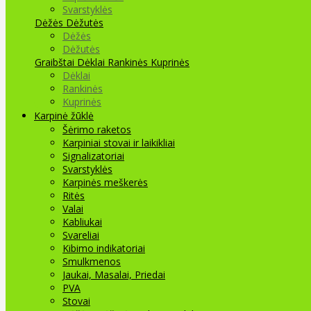
Svarstyklės
Dėžės Dėžutės
Dėžės
Dėžutės
Graibštai
Dėklai Rankinės Kuprinės
Dėklai
Rankinės
Kuprinės
Karpinė žūklė
Šėrimo raketos
Karpiniai stovai ir laikikliai
Signalizatoriai
Svarstyklės
Karpinės meškerės
Ritės
Valai
Kabliukai
Svareliai
Kibimo indikatoriai
Smulkmenos
Jaukai, Masalai, Priedai
PVA
Stovai