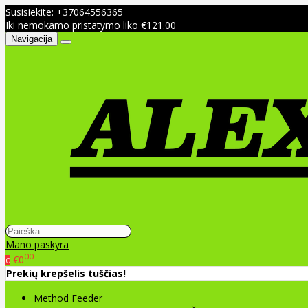
Susisiekite:
+37064556365
Iki nemokamo pristatymo liko €121.00
Navigacija
Mano paskyra
00
€0
0
Prekių krepšelis tuščias!
Method Feeder