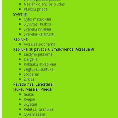
Neslankiojančios plūdės
Plūdžių priedai
Svareliai
Gylio matuokliai
Slyvutės, Kulkos
Svarelių rinkiniai
Svareliai kalibruoti
Kabliukai
Avižėlės žiobriams
Kabliukai su pavadėliu
Smulkmenos, Aksesuarai
Laidynė jaukams
Dalgeliai
Kabliukų atkabikliai
Segtukai, suktukai
Stoperiai
Žirklės
Pavadėlinės, Lanksteliai
Jaukai, Masalai, Priedai
Jaukai
Kvapai
Skysčiai
Peletės, Granulės
Gyvi masalai