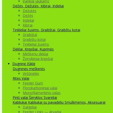
Įrankiai jaukams
Dėžės, Dėžutės, Kibirai, Indeliai
Dėžutės
Dėžės
Indeliai
Kibirai
Tinkleliai žuvims, Graibštai, Graibštų kotai
Graibštai
Graibštų kotai
Tinkleliai žuvims
Dėklai, Krepšiai, Kuprinės
Meškerių dėklai
Žvejybiniai krepšiai
Dugninė žūklė
Dugninės meškerės
Viršūnėlės
Ritės
Valai
Feeder Gum
Florokarboniniai valai
Monofilamentinis valas
Pinti valai
Šėryklos
Svareliai
Kabliukai
Kabliukai su pavadėliu
Smulkmenos, Aksesuarai
Dalgeliai
Feeder Links — Atvadai