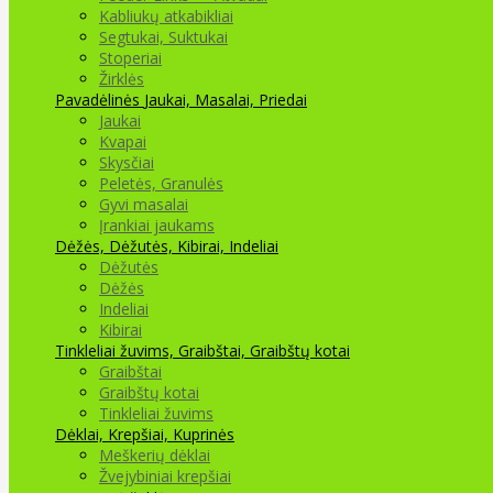
Kabliukų atkabikliai
Segtukai, Suktukai
Stoperiai
Žirklės
Pavadėlinės
Jaukai, Masalai, Priedai
Jaukai
Kvapai
Skysčiai
Peletės, Granulės
Gyvi masalai
Įrankiai jaukams
Dėžės, Dėžutės, Kibirai, Indeliai
Dėžutės
Dėžės
Indeliai
Kibirai
Tinkleliai žuvims, Graibštai, Graibštų kotai
Graibštai
Graibštų kotai
Tinkleliai žuvims
Dėklai, Krepšiai, Kuprinės
Meškerių dėklai
Žvejybiniai krepšiai