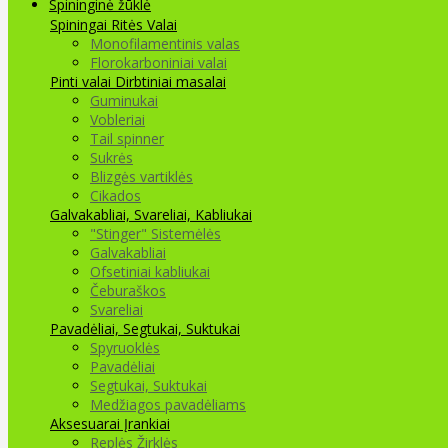
Spininginė žūklė
Spiningai
Ritės
Valai
Monofilamentinis valas
Florokarboniniai valai
Pinti valai
Dirbtiniai masalai
Guminukai
Vobleriai
Tail spinner
Sukrės
Blizgės vartiklės
Cikados
Galvakabliai, Svareliai, Kabliukai
"Stinger" Sistemėlės
Galvakabliai
Ofsetiniai kabliukai
Čeburaškos
Svareliai
Pavadėliai, Segtukai, Suktukai
Spyruoklės
Pavadėliai
Segtukai, Suktukai
Medžiagos pavadėliams
Aksesuarai Įrankiai
Replės Žirklės