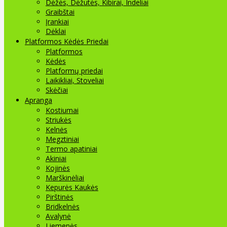
Dėžės, Dėžutės, Kibirai, Indeliai
Graibštai
Įrankiai
Dėklai
Platformos Kėdės Priedai
Platformos
Kėdės
Platformų priedai
Laikikliai, Stoveliai
Skėčiai
Apranga
Kostiumai
Striukės
Kelnės
Megztiniai
Termo apatiniai
Akiniai
Kojinės
Marškinėliai
Kepurės Kaukės
Pirštinės
Bridkelnės
Avalynė
Liemenės