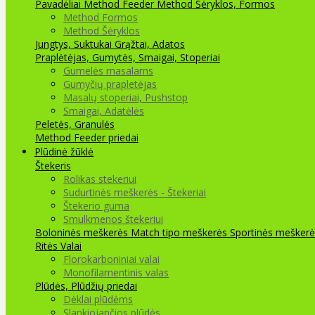
Pavadėliai Method Feeder
Method Šėryklos, Formos
Method Formos
Method Šėryklos
Jungtys, Suktukai
Grąžtai, Adatos
Praplėtėjas, Gumytės, Smaigai, Stoperiai
Gumelės masalams
Gumyčių prapletėjas
Masalų stoperiai, Pushstop
Smaigai, Adatėlės
Peletės, Granulės
Method Feeder priedai
Plūdinė žūklė
Štekeris
Rolikas stekeriui
Sudurtinės meškerės - Štekeriai
Štekerio guma
Smulkmenos štekeriui
Boloninės meškerės
Match tipo meškerės
Sportinės meškerė
Ritės
Valai
Florokarboniniai valai
Monofilamentinis valas
Plūdės, Plūdžių priedai
Dėklai plūdėms
Slankiojančios plūdės