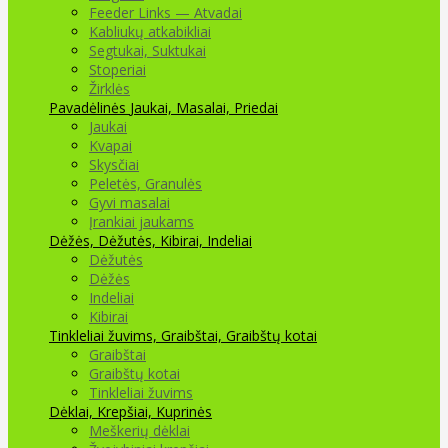
Feeder Links — Atvadai
Kabliukų atkabikliai
Segtukai, Suktukai
Stoperiai
Žirklės
Pavadėlinės
Jaukai, Masalai, Priedai
Jaukai
Kvapai
Skysčiai
Peletės, Granulės
Gyvi masalai
Įrankiai jaukams
Dėžės, Dėžutės, Kibirai, Indeliai
Dėžutės
Dėžės
Indeliai
Kibirai
Tinkleliai žuvims, Graibštai, Graibštų kotai
Graibštai
Graibštų kotai
Tinkleliai žuvims
Dėklai, Krepšiai, Kuprinės
Meškerių dėklai