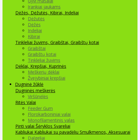
Gyvi masalai
Įrankiai jaukams
Dėžės, Dėžutės, Kibirai, Indeliai
Dėžutės
Dėžės
Indeliai
Kibirai
Tinkleliai žuvims, Graibštai, Graibštų kotai
Graibštai
Graibštų kotai
Tinkleliai žuvims
Dėklai, Krepšiai, Kuprinės
Meškerių dėklai
Žvejybiniai krepšiai
Dugninė žūklė
Dugninės meškerės
Viršūnėlės
Ritės
Valai
Feeder Gum
Florokarboniniai valai
Monofilamentinis valas
Pinti valai
Šėryklos
Svareliai
Kabliukai
Kabliukai su pavadėliu
Smulkmenos, Aksesuarai
Dalgeliai