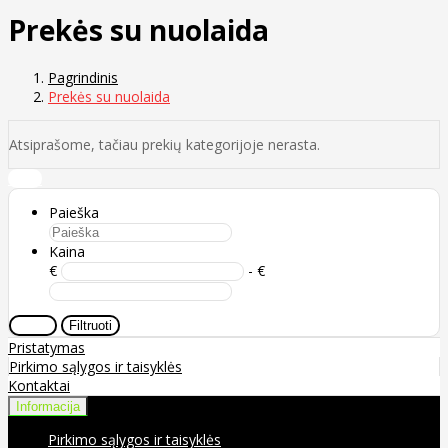
Prekės su nuolaida
Pagrindinis
Prekės su nuolaida
Atsiprašome, tačiau prekių kategorijoje nerasta.
Grįžti
Paieška
Kaina
€
- €
Valyti
Filtruoti
Pristatymas
Pirkimo sąlygos ir taisyklės
Kontaktai
Informacija
Pirkimo sąlygos ir taisyklės