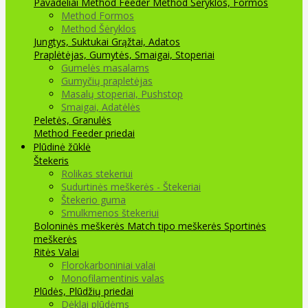
Pavadėliai Method Feeder
Method Šėryklos, Formos
Method Formos
Method Šėryklos
Jungtys, Suktukai
Grąžtai, Adatos
Praplėtėjas, Gumytės, Smaigai, Stoperiai
Gumelės masalams
Gumyčių prapletėjas
Masalų stoperiai, Pushstop
Smaigai, Adatėlės
Peletės, Granulės
Method Feeder priedai
Plūdinė žūklė
Štekeris
Rolikas stekeriui
Sudurtinės meškerės - Štekeriai
Štekerio guma
Smulkmenos štekeriui
Boloninės meškerės
Match tipo meškerės
Sportinės
meškerės
Ritės
Valai
Florokarboniniai valai
Monofilamentinis valas
Plūdės, Plūdžių priedai
Dėklai plūdėms