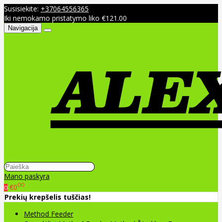
Susisiekite:
+37064556365
Iki nemokamo pristatymo liko €121.00
Navigacija
Mano paskyra
00
€0
0
Prekių krepšelis tuščias!
Method Feeder