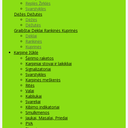
Replės Žirklės
Svarstyklės
Dėžės Dėžutės
Dėžės
Dėžutės
Graibštai
Dėklai Rankinės Kuprinės
Dėklai
Rankinės
Kuprinės
Karpinė žūklė
Šėrimo raketos
Karpiniai stovai ir laikikliai
Signalizatoriai
Svarstyklės
Karpinės meškerės
Ritės
Valai
Kabliukai
Svareliai
Kibimo indikatoriai
Smulkmenos
Jaukai, Masalai, Priedai
PVA