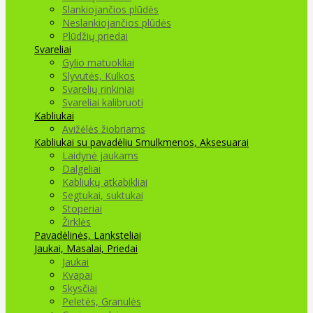
Slankiojančios plūdės
Neslankiojančios plūdės
Plūdžių priedai
Svareliai
Gylio matuokliai
Slyvutės, Kulkos
Svarelių rinkiniai
Svareliai kalibruoti
Kabliukai
Avižėlės žiobriams
Kabliukai su pavadėliu
Smulkmenos, Aksesuarai
Laidynė jaukams
Dalgeliai
Kabliukų atkabikliai
Segtukai, suktukai
Stoperiai
Žirklės
Pavadėlinės, Lanksteliai
Jaukai, Masalai, Priedai
Jaukai
Kvapai
Skysčiai
Peletės, Granulės