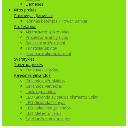
Liemenės
Kitos prekės
Pakrovėjai, Įkrovikliai
Išorinės baterijos - Power Bankai
Prožektoriai
Akumuliatorių įkrovikliai
Prožektoriai ant galvos
Rankiniai prožektoriai
Turistiniai žibintai
Įkraunami akumuliatoriai
Svarstyklės
Turizmo prekės
Turistinės viryklės
Kalėdinės girliandos
Girliandos užuolaidos
Girliandos varvekliai
Lauko girliandos
LED Girlianda su saulės elementu Solar
LED Girlianda šlangas
LED Kalėdinės girliandos
LED Meteorų lietus
Šviečiančios dekoracijos