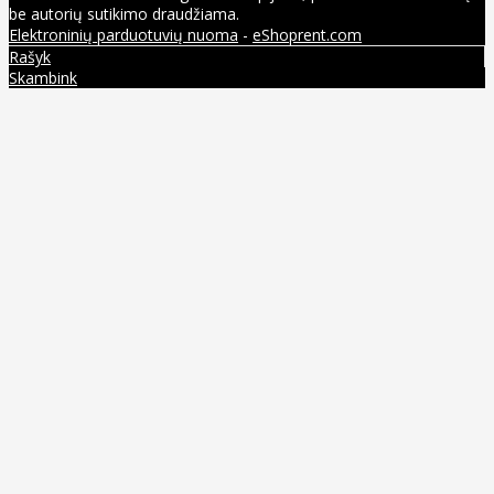
be autorių sutikimo draudžiama.
Elektroninių parduotuvių nuoma
-
eShoprent.com
Rašyk
Skambink