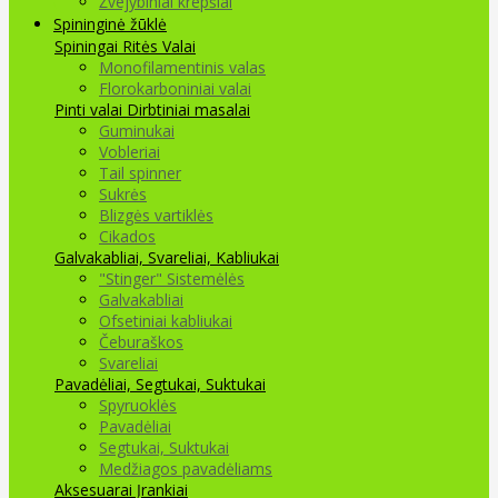
Žvejybiniai krepšiai
Spininginė žūklė
Spiningai
Ritės
Valai
Monofilamentinis valas
Florokarboniniai valai
Pinti valai
Dirbtiniai masalai
Guminukai
Vobleriai
Tail spinner
Sukrės
Blizgės vartiklės
Cikados
Galvakabliai, Svareliai, Kabliukai
"Stinger" Sistemėlės
Galvakabliai
Ofsetiniai kabliukai
Čeburaškos
Svareliai
Pavadėliai, Segtukai, Suktukai
Spyruoklės
Pavadėliai
Segtukai, Suktukai
Medžiagos pavadėliams
Aksesuarai Įrankiai