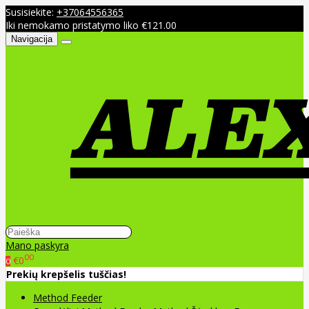
Susisiekite:
+37064556365
Iki nemokamo pristatymo liko €121.00
Navigacija
Mano paskyra
00
€0
0
Prekių krepšelis tuščias!
Method Feeder