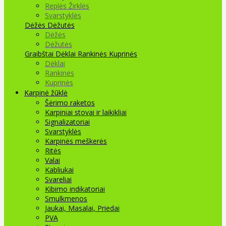
Replės Žirklės
Svarstyklės
Dėžės Dėžutės
Dėžės
Dėžutės
Graibštai
Dėklai Rankinės Kuprinės
Dėklai
Rankinės
Kuprinės
Karpinė žūklė
Šėrimo raketos
Karpiniai stovai ir laikikliai
Signalizatoriai
Svarstyklės
Karpinės meškerės
Ritės
Valai
Kabliukai
Svareliai
Kibimo indikatoriai
Smulkmenos
Jaukai, Masalai, Priedai
PVA