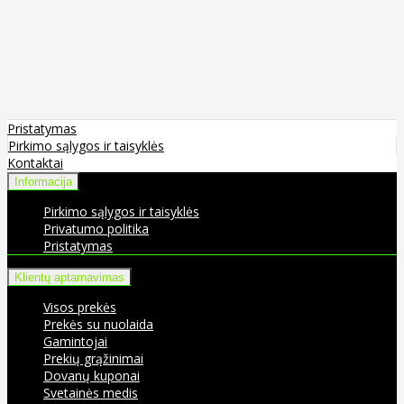
Pristatymas
Pirkimo sąlygos ir taisyklės
Kontaktai
Informacija
Pirkimo sąlygos ir taisyklės
Privatumo politika
Pristatymas
Klientų aptarnavimas
Visos prekės
Prekės su nuolaida
Gamintojai
Prekių grąžinimai
Dovanų kuponai
Svetainės medis