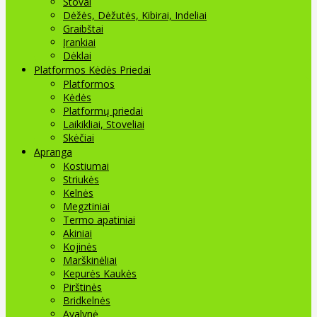
Stovai
Dėžės, Dėžutės, Kibirai, Indeliai
Graibštai
Įrankiai
Dėklai
Platformos Kėdės Priedai
Platformos
Kėdės
Platformų priedai
Laikikliai, Stoveliai
Skėčiai
Apranga
Kostiumai
Striukės
Kelnės
Megztiniai
Termo apatiniai
Akiniai
Kojinės
Marškinėliai
Kepurės Kaukės
Pirštinės
Bridkelnės
Avalynė