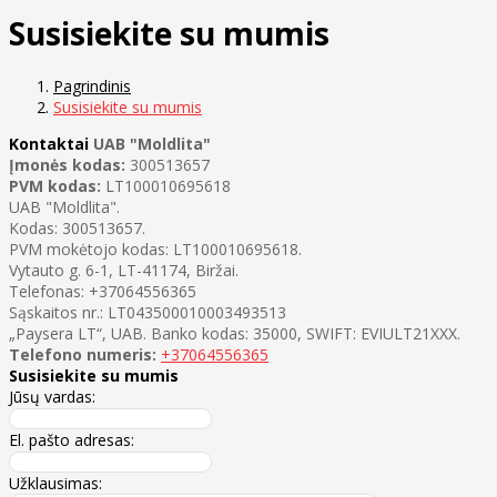
Susisiekite su mumis
Pagrindinis
Susisiekite su mumis
Kontaktai
UAB "Moldlita"
Įmonės kodas:
300513657
PVM kodas:
LT100010695618
UAB "Moldlita".
Kodas: 300513657.
PVM mokėtojo kodas: LT100010695618.
Vytauto g. 6-1, LT-41174, Biržai.
Telefonas: +37064556365
Sąskaitos nr.: LT043500010003493513
„Paysera LT“, UAB. Banko kodas: 35000, SWIFT: EVIULT21XXX.
Telefono numeris:
+37064556365
Susisiekite su mumis
Jūsų vardas:
El. pašto adresas:
Užklausimas: