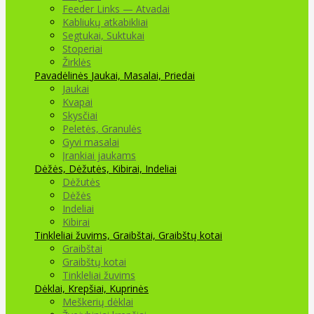
Feeder Links — Atvadai
Kabliukų atkabikliai
Segtukai, Suktukai
Stoperiai
Žirklės
Pavadėlinės
Jaukai, Masalai, Priedai
Jaukai
Kvapai
Skysčiai
Peletės, Granulės
Gyvi masalai
Įrankiai jaukams
Dėžės, Dėžutės, Kibirai, Indeliai
Dėžutės
Dėžės
Indeliai
Kibirai
Tinkleliai žuvims, Graibštai, Graibštų kotai
Graibštai
Graibštų kotai
Tinkleliai žuvims
Dėklai, Krepšiai, Kuprinės
Meškerių dėklai