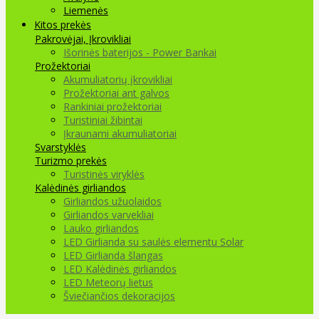
Liemenės
Kitos prekės
Pakrovėjai, Įkrovikliai
Išorinės baterijos - Power Bankai
Prožektoriai
Akumuliatorių įkrovikliai
Prožektoriai ant galvos
Rankiniai prožektoriai
Turistiniai žibintai
Įkraunami akumuliatoriai
Svarstyklės
Turizmo prekės
Turistinės viryklės
Kalėdinės girliandos
Girliandos užuolaidos
Girliandos varvekliai
Lauko girliandos
LED Girlianda su saulės elementu Solar
LED Girlianda šlangas
LED Kalėdinės girliandos
LED Meteorų lietus
Šviečiančios dekoracijos