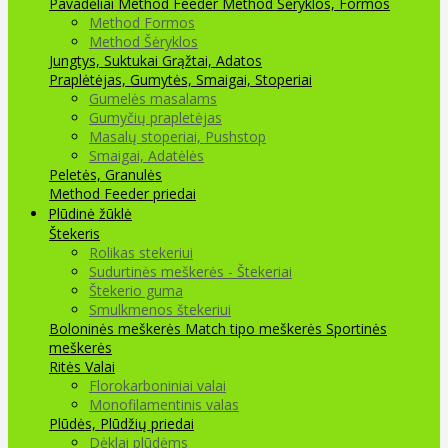
Pavadėliai Method Feeder
Method Šėryklos, Formos
Method Formos
Method Šėryklos
Jungtys, Suktukai
Grąžtai, Adatos
Praplėtėjas, Gumytės, Smaigai, Stoperiai
Gumelės masalams
Gumyčių prapletėjas
Masalų stoperiai, Pushstop
Smaigai, Adatėlės
Peletės, Granulės
Method Feeder priedai
Plūdinė žūklė
Štekeris
Rolikas stekeriui
Sudurtinės meškerės - Štekeriai
Štekerio guma
Smulkmenos štekeriui
Boloninės meškerės
Match tipo meškerės
Sportinės
meškerės
Ritės
Valai
Florokarboniniai valai
Monofilamentinis valas
Plūdės, Plūdžių priedai
Dėklai plūdėms