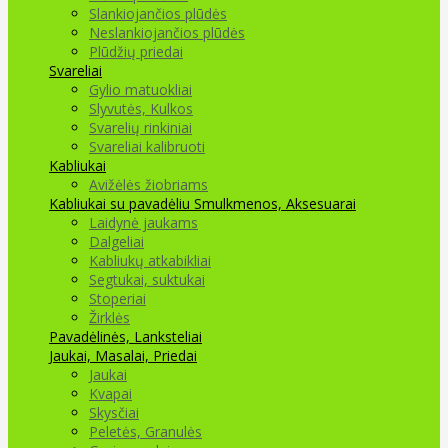
Slankiojančios plūdės
Neslankiojančios plūdės
Plūdžių priedai
Svareliai
Gylio matuokliai
Slyvutės, Kulkos
Svarelių rinkiniai
Svareliai kalibruoti
Kabliukai
Avižėlės žiobriams
Kabliukai su pavadėliu
Smulkmenos, Aksesuarai
Laidynė jaukams
Dalgeliai
Kabliukų atkabikliai
Segtukai, suktukai
Stoperiai
Žirklės
Pavadėlinės, Lanksteliai
Jaukai, Masalai, Priedai
Jaukai
Kvapai
Skysčiai
Peletės, Granulės