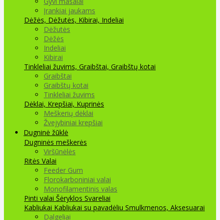
Gyvi masalai
Įrankiai jaukams
Dėžės, Dėžutės, Kibirai, Indeliai
Dėžutės
Dėžės
Indeliai
Kibirai
Tinkleliai žuvims, Graibštai, Graibštų kotai
Graibštai
Graibštų kotai
Tinkleliai žuvims
Dėklai, Krepšiai, Kuprinės
Meškerių dėklai
Žvejybiniai krepšiai
Dugninė žūklė
Dugninės meškerės
Viršūnėlės
Ritės
Valai
Feeder Gum
Florokarboniniai valai
Monofilamentinis valas
Pinti valai
Šėryklos
Svareliai
Kabliukai
Kabliukai su pavadėliu
Smulkmenos, Aksesuarai
Dalgeliai