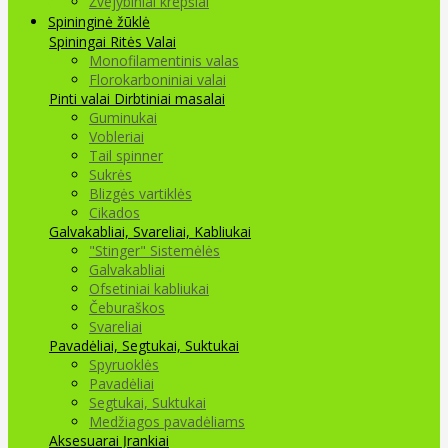
Žvejybiniai krepšiai
Spininginė žūklė
Spiningai
Ritės
Valai
Monofilamentinis valas
Florokarboniniai valai
Pinti valai
Dirbtiniai masalai
Guminukai
Vobleriai
Tail spinner
Sukrės
Blizgės vartiklės
Cikados
Galvakabliai, Svareliai, Kabliukai
"Stinger" Sistemėlės
Galvakabliai
Ofsetiniai kabliukai
Čeburaškos
Svareliai
Pavadėliai, Segtukai, Suktukai
Spyruoklės
Pavadėliai
Segtukai, Suktukai
Medžiagos pavadėliams
Aksesuarai Įrankiai