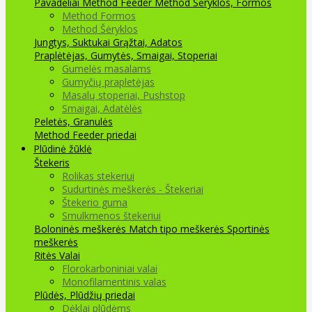
Pavadėliai Method Feeder
Method Šėryklos, Formos
Method Formos
Method Šėryklos
Jungtys, Suktukai
Grąžtai, Adatos
Praplėtėjas, Gumytės, Smaigai, Stoperiai
Gumelės masalams
Gumyčių prapletėjas
Masalų stoperiai, Pushstop
Smaigai, Adatėlės
Peletės, Granulės
Method Feeder priedai
Plūdinė žūklė
Štekeris
Rolikas stekeriui
Sudurtinės meškerės - Štekeriai
Štekerio guma
Smulkmenos štekeriui
Boloninės meškerės
Match tipo meškerės
Sportinės
meškerės
Ritės
Valai
Florokarboniniai valai
Monofilamentinis valas
Plūdės, Plūdžių priedai
Dėklai plūdėms