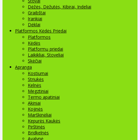
Stovai
Dėžės, Dėžutės, Kibirai, Indeliai
Graibštai
Įrankiai
Dėklai
Platformos Kėdės Priedai
Platformos
Kėdės
Platformų priedai
Laikikliai, Stoveliai
Skėčiai
Apranga
Kostiumai
Striukės
Kelnės
Megztiniai
Termo apatiniai
Akiniai
Kojinės
Marškinėliai
Kepurės Kaukės
Pirštinės
Bridkelnės
Avalynė