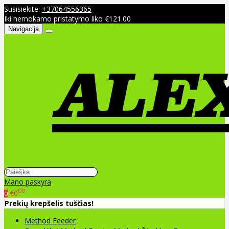
Susisiekite:
+37064556365
Iki nemokamo pristatymo liko €121.00
Navigacija
Mano paskyra
00
€0
0
Prekių krepšelis tuščias!
Method Feeder