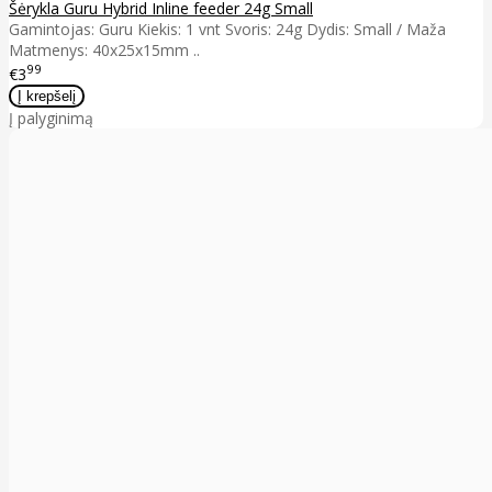
Šėrykla Guru Hybrid Inline feeder 24g Small
Gamintojas: Guru Kiekis: 1 vnt Svoris: 24g Dydis: Small / Maža
Matmenys: 40x25x15mm ..
99
€3
Į palyginimą