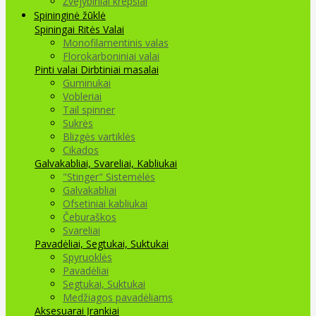
Žvejybiniai krepšiai
Spininginė žūklė
Spiningai
Ritės
Valai
Monofilamentinis valas
Florokarboniniai valai
Pinti valai
Dirbtiniai masalai
Guminukai
Vobleriai
Tail spinner
Sukrės
Blizgės vartiklės
Cikados
Galvakabliai, Svareliai, Kabliukai
"Stinger" Sistemėlės
Galvakabliai
Ofsetiniai kabliukai
Čeburaškos
Svareliai
Pavadėliai, Segtukai, Suktukai
Spyruoklės
Pavadėliai
Segtukai, Suktukai
Medžiagos pavadėliams
Aksesuarai Įrankiai