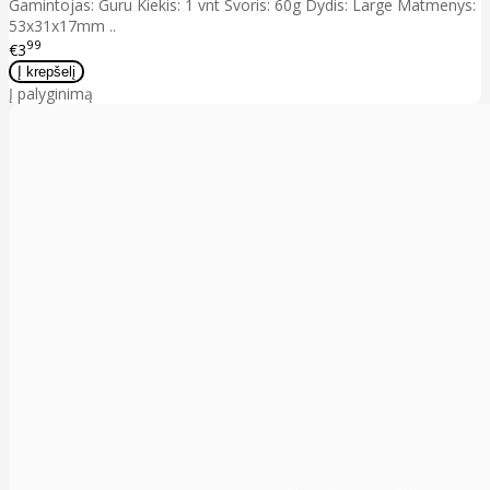
Gamintojas: Guru Kiekis: 1 vnt Svoris: 60g Dydis: Large Matmenys:
53x31x17mm ..
99
€3
Į palyginimą