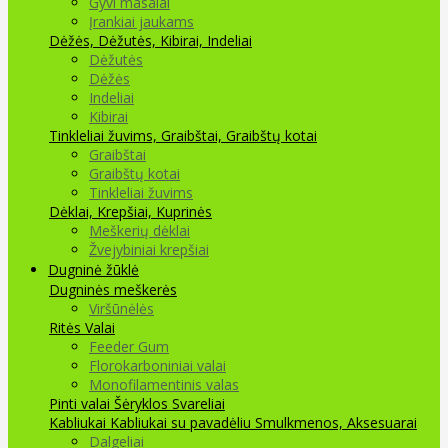
Gyvi masalai
Įrankiai jaukams
Dėžės, Dėžutės, Kibirai, Indeliai
Dėžutės
Dėžės
Indeliai
Kibirai
Tinkleliai žuvims, Graibštai, Graibštų kotai
Graibštai
Graibštų kotai
Tinkleliai žuvims
Dėklai, Krepšiai, Kuprinės
Meškerių dėklai
Žvejybiniai krepšiai
Dugninė žūklė
Dugninės meškerės
Viršūnėlės
Ritės
Valai
Feeder Gum
Florokarboniniai valai
Monofilamentinis valas
Pinti valai
Šėryklos
Svareliai
Kabliukai
Kabliukai su pavadėliu
Smulkmenos, Aksesuarai
Dalgeliai