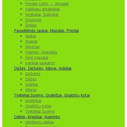
Feeder Links — Atvadai
Kabliukų atkabikliai
Segtukai, Suktukai
Stoperiai
Žirklės
Pavadėlinės
Jaukai, Masalai, Priedai
Jaukai
Kvapai
Skysčiai
Peletės, Granulės
Gyvi masalai
Įrankiai jaukams
Dėžės, Dėžutės, Kibirai, Indeliai
Dėžutės
Dėžės
Indeliai
Kibirai
Tinkleliai žuvims, Graibštai, Graibštų kotai
Graibštai
Graibštų kotai
Tinkleliai žuvims
Dėklai, Krepšiai, Kuprinės
Meškerių dėklai