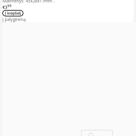
Matmenys: 45x28x17mm ..
99
€3
Į palyginimą