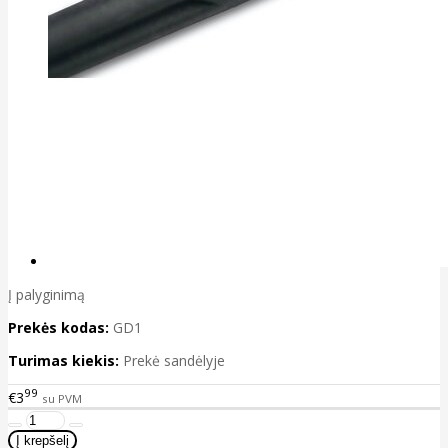
Į palyginimą
Prekės kodas:
GD1
Turimas kiekis:
Prekė sandėlyje
99
€3
su PVM