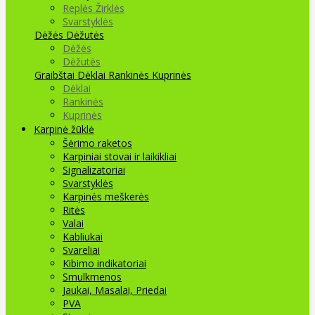
Replės Žirklės
Svarstyklės
Dėžės Dėžutės
Dėžės
Dėžutės
Graibštai
Dėklai Rankinės Kuprinės
Dėklai
Rankinės
Kuprinės
Karpinė žūklė
Šėrimo raketos
Karpiniai stovai ir laikikliai
Signalizatoriai
Svarstyklės
Karpinės meškerės
Ritės
Valai
Kabliukai
Svareliai
Kibimo indikatoriai
Smulkmenos
Jaukai, Masalai, Priedai
PVA