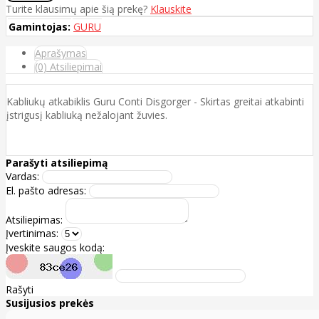
Turite klausimų apie šią prekę?
Klauskite
Gamintojas:
GURU
Aprašymas
(0) Atsiliepimai
Kabliukų atkabiklis Guru Conti Disgorger - Skirtas greitai atkabinti
įstrigusį kabliuką nežalojant žuvies.
Parašyti atsiliepimą
Vardas:
El. pašto adresas:
Atsiliepimas:
Įvertinimas:
Įveskite saugos kodą:
Rašyti
Susijusios prekės