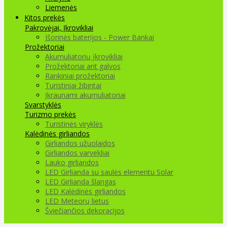
Liemenės
Kitos prekės
Pakrovėjai, Įkrovikliai
Išorinės baterijos - Power Bankai
Prožektoriai
Akumuliatorių įkrovikliai
Prožektoriai ant galvos
Rankiniai prožektoriai
Turistiniai žibintai
Įkraunami akumuliatoriai
Svarstyklės
Turizmo prekės
Turistinės viryklės
Kalėdinės girliandos
Girliandos užuolaidos
Girliandos varvekliai
Lauko girliandos
LED Girlianda su saulės elementu Solar
LED Girlianda šlangas
LED Kalėdinės girliandos
LED Meteorų lietus
Šviečiančios dekoracijos