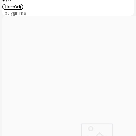
€3
Į palyginimą