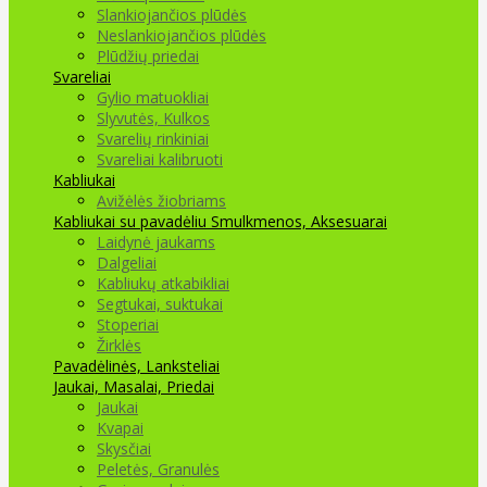
Slankiojančios plūdės
Neslankiojančios plūdės
Plūdžių priedai
Svareliai
Gylio matuokliai
Slyvutės, Kulkos
Svarelių rinkiniai
Svareliai kalibruoti
Kabliukai
Avižėlės žiobriams
Kabliukai su pavadėliu
Smulkmenos, Aksesuarai
Laidynė jaukams
Dalgeliai
Kabliukų atkabikliai
Segtukai, suktukai
Stoperiai
Žirklės
Pavadėlinės, Lanksteliai
Jaukai, Masalai, Priedai
Jaukai
Kvapai
Skysčiai
Peletės, Granulės