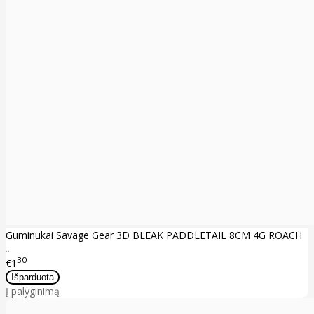
Guminukai Savage Gear 3D BLEAK PADDLETAIL 8CM 4G ROACH
..
30
€1
Į palyginimą