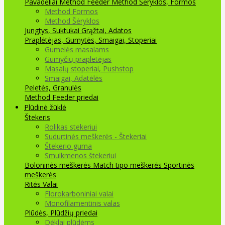
Pavadėliai Method Feeder
Method Šėryklos, Formos
Method Formos
Method Šėryklos
Jungtys, Suktukai
Grąžtai, Adatos
Praplėtėjas, Gumytės, Smaigai, Stoperiai
Gumelės masalams
Gumyčių prapletėjas
Masalų stoperiai, Pushstop
Smaigai, Adatėlės
Peletės, Granulės
Method Feeder priedai
Plūdinė žūklė
Štekeris
Rolikas stekeriui
Sudurtinės meškerės - Štekeriai
Štekerio guma
Smulkmenos štekeriui
Boloninės meškerės
Match tipo meškerės
Sportinės
meškerės
Ritės
Valai
Florokarboniniai valai
Monofilamentinis valas
Plūdės, Plūdžių priedai
Dėklai plūdėms