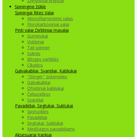
Žvejybiniai krepšiai
Spininginė žūklė
Spiningai
Ritės
Valai
Monofilamentinis valas
Florokarboniniai valai
Pinti valai
Dirbtiniai masalai
Guminukai
Vobleriai
Tail spinner
Sukrės
Blizgės vartiklės
Cikados
Galvakabliai, Svareliai, Kabliukai
"Stinger" Sistemėlės
Galvakabliai
Ofsetiniai kabliukai
Čeburaškos
Svareliai
Pavadėliai, Segtukai, Suktukai
Spyruoklės
Pavadėliai
Segtukai, Suktukai
Medžiagos pavadėliams
Aksesuarai Įrankiai