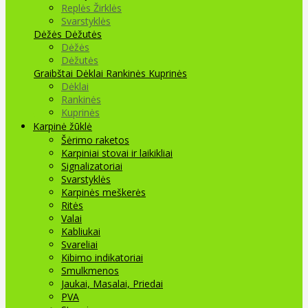
Replės Žirklės
Svarstyklės
Dėžės Dėžutės
Dėžės
Dėžutės
Graibštai
Dėklai Rankinės Kuprinės
Dėklai
Rankinės
Kuprinės
Karpinė žūklė
Šėrimo raketos
Karpiniai stovai ir laikikliai
Signalizatoriai
Svarstyklės
Karpinės meškerės
Ritės
Valai
Kabliukai
Svareliai
Kibimo indikatoriai
Smulkmenos
Jaukai, Masalai, Priedai
PVA