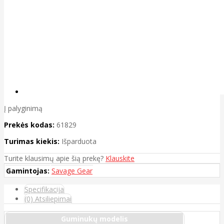
Į palyginimą
Prekės kodas:
61829
Turimas kiekis:
Išparduota
Turite klausimų apie šią prekę?
Klauskite
Gamintojas:
Savage Gear
Specifikacija
(0) Atsiliepimai
Guminukų modelis