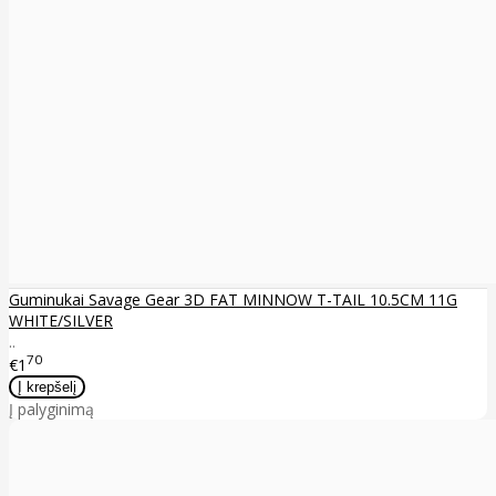
Guminukai Savage Gear 3D FAT MINNOW T-TAIL 10.5CM 11G
WHITE/SILVER
..
70
€1
Į palyginimą