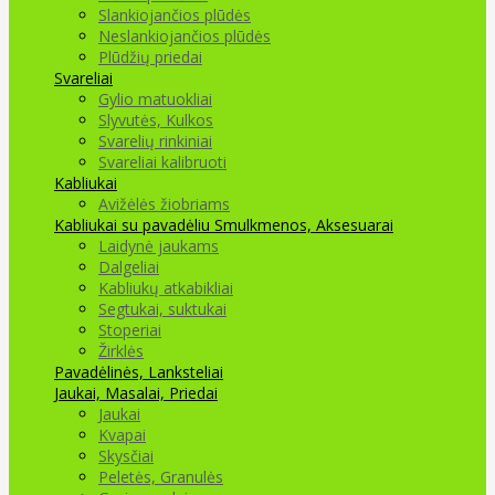
Slankiojančios plūdės
Neslankiojančios plūdės
Plūdžių priedai
Svareliai
Gylio matuokliai
Slyvutės, Kulkos
Svarelių rinkiniai
Svareliai kalibruoti
Kabliukai
Avižėlės žiobriams
Kabliukai su pavadėliu
Smulkmenos, Aksesuarai
Laidynė jaukams
Dalgeliai
Kabliukų atkabikliai
Segtukai, suktukai
Stoperiai
Žirklės
Pavadėlinės, Lanksteliai
Jaukai, Masalai, Priedai
Jaukai
Kvapai
Skysčiai
Peletės, Granulės