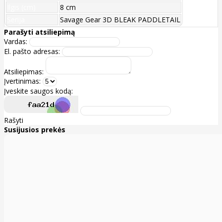
Ilgis (cm)
8 cm
Serija
Savage Gear 3D BLEAK PADDLETAIL
Parašyti atsiliepimą
Vardas:
El. pašto adresas:
Atsiliepimas:
Įvertinimas:
Įveskite saugos kodą:
Rašyti
Susijusios prekės