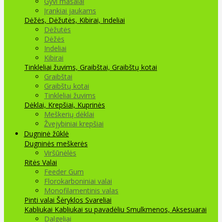
Gyvi masalai
Įrankiai jaukams
Dėžės, Dėžutės, Kibirai, Indeliai
Dėžutės
Dėžės
Indeliai
Kibirai
Tinkleliai žuvims, Graibštai, Graibštų kotai
Graibštai
Graibštų kotai
Tinkleliai žuvims
Dėklai, Krepšiai, Kuprinės
Meškerių dėklai
Žvejybiniai krepšiai
Dugninė žūklė
Dugninės meškerės
Viršūnėlės
Ritės
Valai
Feeder Gum
Florokarboniniai valai
Monofilamentinis valas
Pinti valai
Šėryklos
Svareliai
Kabliukai
Kabliukai su pavadėliu
Smulkmenos, Aksesuarai
Dalgeliai