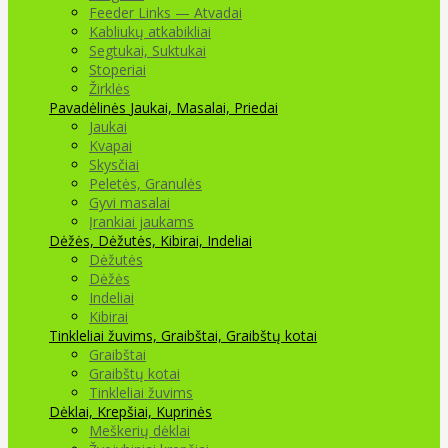
Feeder Links — Atvadai
Kabliukų atkabikliai
Segtukai, Suktukai
Stoperiai
Žirklės
Pavadėlinės
Jaukai, Masalai, Priedai
Jaukai
Kvapai
Skysčiai
Peletės, Granulės
Gyvi masalai
Įrankiai jaukams
Dėžės, Dėžutės, Kibirai, Indeliai
Dėžutės
Dėžės
Indeliai
Kibirai
Tinkleliai žuvims, Graibštai, Graibštų kotai
Graibštai
Graibštų kotai
Tinkleliai žuvims
Dėklai, Krepšiai, Kuprinės
Meškerių dėklai