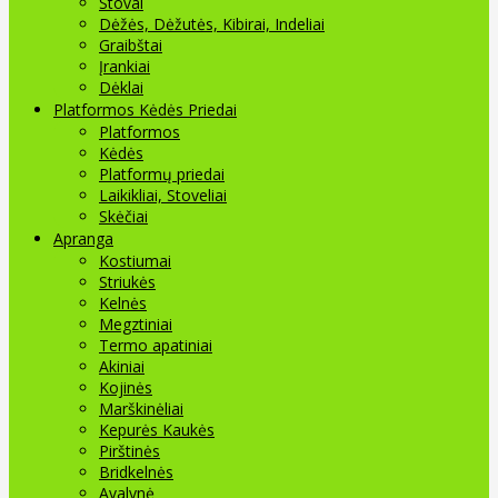
Stovai
Dėžės, Dėžutės, Kibirai, Indeliai
Graibštai
Įrankiai
Dėklai
Platformos Kėdės Priedai
Platformos
Kėdės
Platformų priedai
Laikikliai, Stoveliai
Skėčiai
Apranga
Kostiumai
Striukės
Kelnės
Megztiniai
Termo apatiniai
Akiniai
Kojinės
Marškinėliai
Kepurės Kaukės
Pirštinės
Bridkelnės
Avalynė