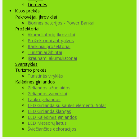
Liemenės
Kitos prekės
Pakrovėjai, Įkrovikliai
Išorinės baterijos - Power Bankai
Prožektoriai
Akumuliatorių įkrovikliai
Prožektoriai ant galvos
Rankiniai prožektoriai
Turistiniai žibintai
Įkraunami akumuliatoriai
Svarstyklės
Turizmo prekės
Turistinės viryklės
Kalėdinės girliandos
Girliandos užuolaidos
Girliandos varvekliai
Lauko girliandos
LED Girlianda su saulės elementu Solar
LED Girlianda šlangas
LED Kalėdinės girliandos
LED Meteorų lietus
Šviečiančios dekoracijos