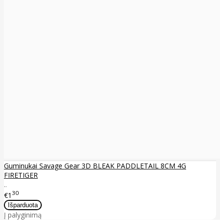
Guminukai Savage Gear 3D BLEAK PADDLETAIL 8CM 4G
FIRETIGER
..
30
€1
Į palyginimą