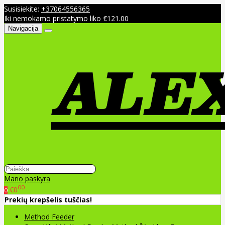
Susisiekite:
+37064556365
Iki nemokamo pristatymo liko €121.00
Navigacija
Mano paskyra
00
€0
0
Prekių krepšelis tuščias!
Method Feeder