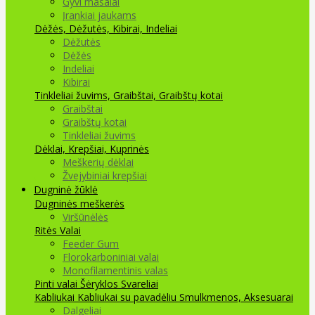
Gyvi masalai
Įrankiai jaukams
Dėžės, Dėžutės, Kibirai, Indeliai
Dėžutės
Dėžės
Indeliai
Kibirai
Tinkleliai žuvims, Graibštai, Graibštų kotai
Graibštai
Graibštų kotai
Tinkleliai žuvims
Dėklai, Krepšiai, Kuprinės
Meškerių dėklai
Žvejybiniai krepšiai
Dugninė žūklė
Dugninės meškerės
Viršūnėlės
Ritės
Valai
Feeder Gum
Florokarboniniai valai
Monofilamentinis valas
Pinti valai
Šėryklos
Svareliai
Kabliukai
Kabliukai su pavadėliu
Smulkmenos, Aksesuarai
Dalgeliai