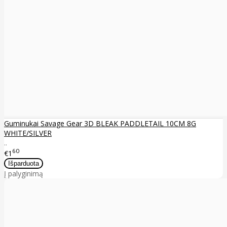
Guminukai Savage Gear 3D BLEAK PADDLETAIL 10CM 8G
WHITE/SILVER
..
60
€1
Į palyginimą