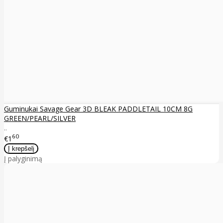
Guminukai Savage Gear 3D BLEAK PADDLETAIL 10CM 8G
GREEN/PEARL/SILVER
..
60
€1
Į palyginimą