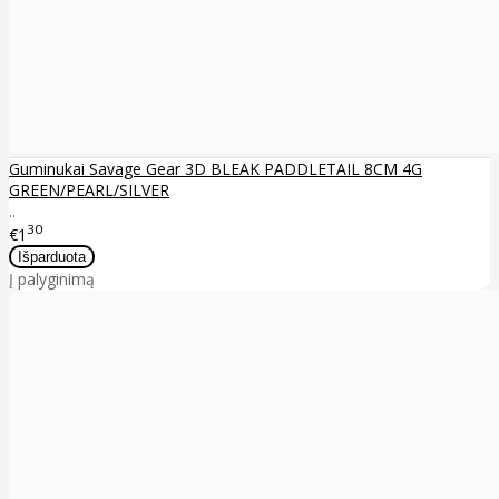
Guminukai Savage Gear 3D BLEAK PADDLETAIL 8CM 4G
GREEN/PEARL/SILVER
..
30
€1
Į palyginimą