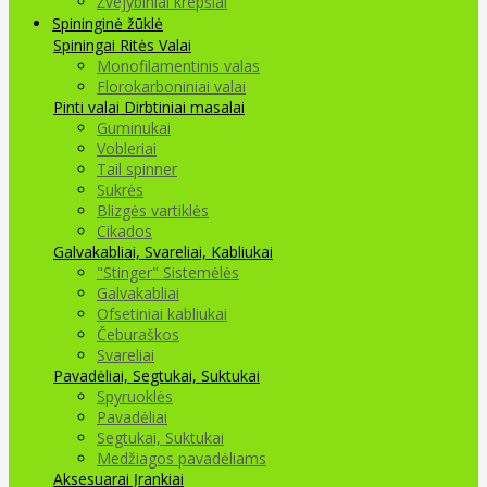
Žvejybiniai krepšiai
Spininginė žūklė
Spiningai
Ritės
Valai
Monofilamentinis valas
Florokarboniniai valai
Pinti valai
Dirbtiniai masalai
Guminukai
Vobleriai
Tail spinner
Sukrės
Blizgės vartiklės
Cikados
Galvakabliai, Svareliai, Kabliukai
"Stinger" Sistemėlės
Galvakabliai
Ofsetiniai kabliukai
Čeburaškos
Svareliai
Pavadėliai, Segtukai, Suktukai
Spyruoklės
Pavadėliai
Segtukai, Suktukai
Medžiagos pavadėliams
Aksesuarai Įrankiai