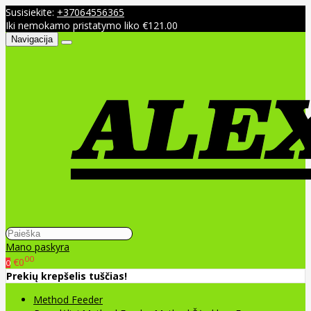
Susisiekite:
+37064556365
Iki nemokamo pristatymo liko €121.00
Navigacija
Mano paskyra
00
€0
0
Prekių krepšelis tuščias!
Method Feeder