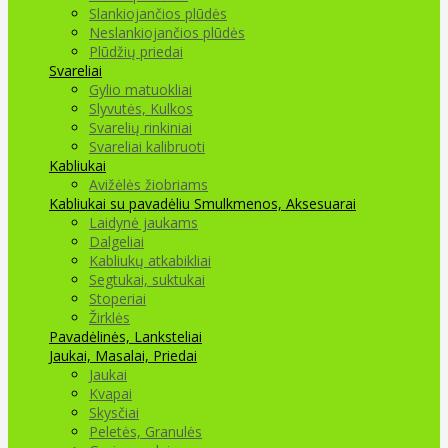
Slankiojančios plūdės
Neslankiojančios plūdės
Plūdžių priedai
Svareliai
Gylio matuokliai
Slyvutės, Kulkos
Svarelių rinkiniai
Svareliai kalibruoti
Kabliukai
Avižėlės žiobriams
Kabliukai su pavadėliu
Smulkmenos, Aksesuarai
Laidynė jaukams
Dalgeliai
Kabliukų atkabikliai
Segtukai, suktukai
Stoperiai
Žirklės
Pavadėlinės, Lanksteliai
Jaukai, Masalai, Priedai
Jaukai
Kvapai
Skysčiai
Peletės, Granulės