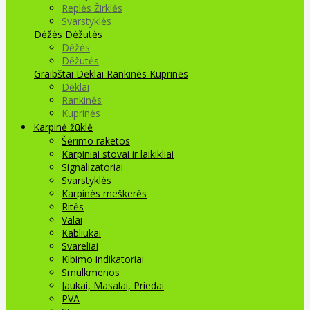
Replės Žirklės
Svarstyklės
Dėžės Dėžutės
Dėžės
Dėžutės
Graibštai
Dėklai Rankinės Kuprinės
Dėklai
Rankinės
Kuprinės
Karpinė žūklė
Šėrimo raketos
Karpiniai stovai ir laikikliai
Signalizatoriai
Svarstyklės
Karpinės meškerės
Ritės
Valai
Kabliukai
Svareliai
Kibimo indikatoriai
Smulkmenos
Jaukai, Masalai, Priedai
PVA