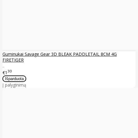
Guminukai Savage Gear 3D BLEAK PADDLETAIL 8CM 4G
FIRETIGER
..
30
€1
Į palyginimą