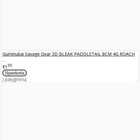
Guminukai Savage Gear 3D BLEAK PADDLETAIL 8CM 4G ROACH
..
30
€1
Į palyginimą