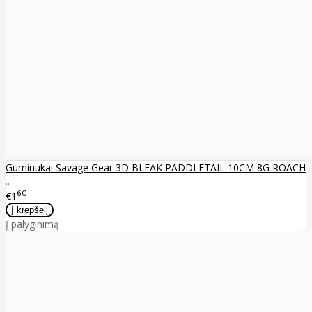
Guminukai Savage Gear 3D BLEAK PADDLETAIL 10CM 8G ROACH
..
60
€1
Į palyginimą