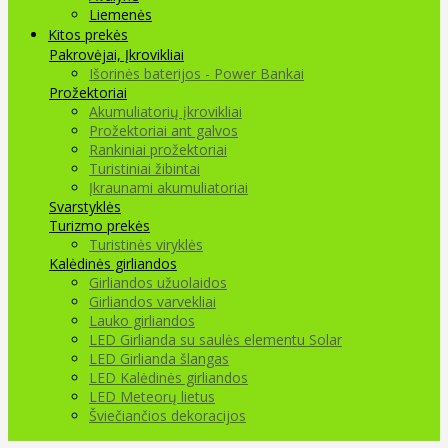
Liemenės
Kitos prekės
Pakrovėjai, Įkrovikliai
Išorinės baterijos - Power Bankai
Prožektoriai
Akumuliatorių įkrovikliai
Prožektoriai ant galvos
Rankiniai prožektoriai
Turistiniai žibintai
Įkraunami akumuliatoriai
Svarstyklės
Turizmo prekės
Turistinės viryklės
Kalėdinės girliandos
Girliandos užuolaidos
Girliandos varvekliai
Lauko girliandos
LED Girlianda su saulės elementu Solar
LED Girlianda šlangas
LED Kalėdinės girliandos
LED Meteorų lietus
Šviečiančios dekoracijos