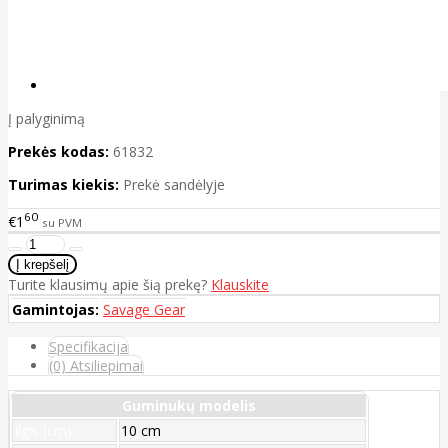
Į palyginimą
Prekės kodas:
61832
Turimas kiekis:
Prekė sandėlyje
60
€1
su PVM
Turite klausimų apie šią prekę?
Klauskite
Gamintojas:
Savage Gear
Specifikacija
(0) Atsiliepimai
Guminukų modelis
Ilgis (cm)
10 cm