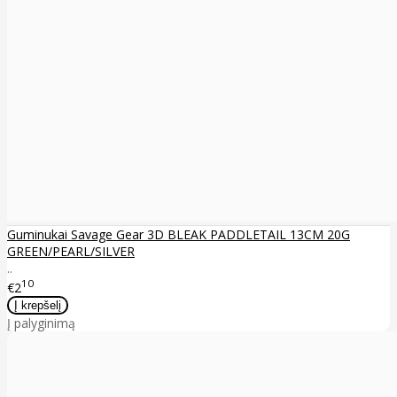
Guminukai Savage Gear 3D BLEAK PADDLETAIL 13CM 20G
GREEN/PEARL/SILVER
..
10
€2
Į palyginimą