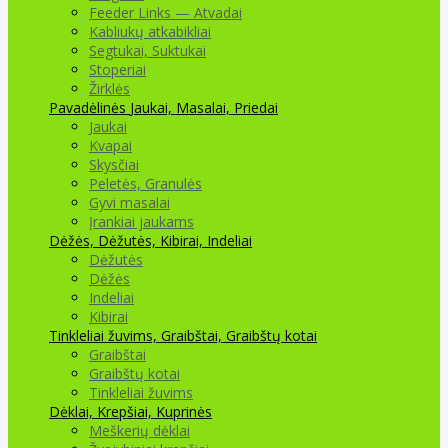
Feeder Links — Atvadai
Kabliukų atkabikliai
Segtukai, Suktukai
Stoperiai
Žirklės
Pavadėlinės
Jaukai, Masalai, Priedai
Jaukai
Kvapai
Skysčiai
Peletės, Granulės
Gyvi masalai
Įrankiai jaukams
Dėžės, Dėžutės, Kibirai, Indeliai
Dėžutės
Dėžės
Indeliai
Kibirai
Tinkleliai žuvims, Graibštai, Graibštų kotai
Graibštai
Graibštų kotai
Tinkleliai žuvims
Dėklai, Krepšiai, Kuprinės
Meškerių dėklai