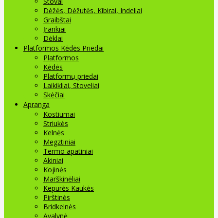
Stovai
Dėžės, Dėžutės, Kibirai, Indeliai
Graibštai
Įrankiai
Dėklai
Platformos Kėdės Priedai
Platformos
Kėdės
Platformų priedai
Laikikliai, Stoveliai
Skėčiai
Apranga
Kostiumai
Striukės
Kelnės
Megztiniai
Termo apatiniai
Akiniai
Kojinės
Marškinėliai
Kepurės Kaukės
Pirštinės
Bridkelnės
Avalynė