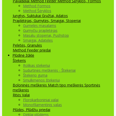
Pavadėliai Method Feeder
Method Šėryklos, Formos
Method Formos
Method Šėryklos
Jungtys, Suktukai
Grąžtai, Adatos
Praplėtėjas, Gumytės, Smaigai, Stoperiai
Gumelės masalams
Gumyčių prapletėjas
Masalų stoperiai, Pushstop
Smaigai, Adatėlės
Peletės, Granulės
Method Feeder priedai
Plūdinė žūklė
Štekeris
Rolikas stekeriui
Sudurtinės meškerės - Štekeriai
Štekerio guma
Smulkmenos štekeriui
Boloninės meškerės
Match tipo meškerės
Sportinės
meškerės
Ritės
Valai
Florokarboniniai valai
Monofilamentinis valas
Plūdės, Plūdžių priedai
Dėklai plūdėms