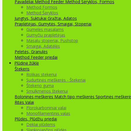
Pavadėliai Method Feeder
Method Šėryklos, Formos
Method Formos
Method Šėryklos
Jungtys, Suktukai
Grąžtai, Adatos
Praplėtėjas, Gumytės, Smaigai, Stoperiai
Gumelės masalams
Gumyčių prapletėjas
Masalų stoperiai, Pushstop
Smaigai, Adatėlės
Peletės, Granulės
Method Feeder priedai
Plūdinė žūklė
Štekeris
Rolikas stekeriui
Sudurtinės meškerės - Štekeriai
Štekerio guma
Smulkmenos štekeriui
Boloninės meškerės
Match tipo meškerės
Sportinės meškerė
Ritės
Valai
Florokarboniniai valai
Monofilamentinis valas
Plūdės, Plūdžių priedai
Dėklai plūdėms
Slankiojančios plūdės