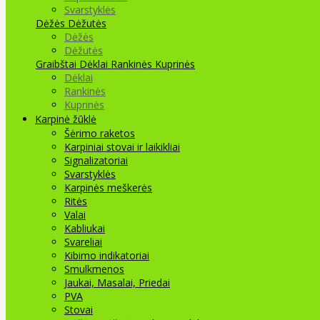
Svarstyklės
Dėžės Dėžutės
Dėžės
Dėžutės
Graibštai
Dėklai Rankinės Kuprinės
Dėklai
Rankinės
Kuprinės
Karpinė žūklė
Šėrimo raketos
Karpiniai stovai ir laikikliai
Signalizatoriai
Svarstyklės
Karpinės meškerės
Ritės
Valai
Kabliukai
Svareliai
Kibimo indikatoriai
Smulkmenos
Jaukai, Masalai, Priedai
PVA
Stovai