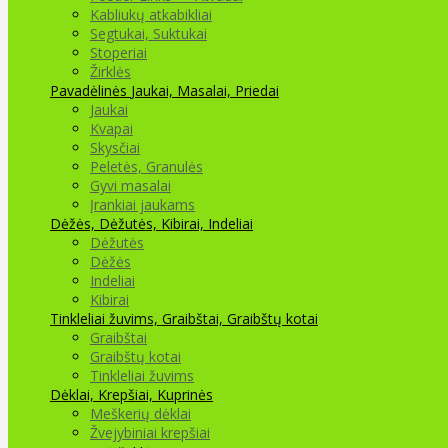
Kabliukų atkabikliai
Segtukai, Suktukai
Stoperiai
Žirklės
Pavadėlinės
Jaukai, Masalai, Priedai
Jaukai
Kvapai
Skysčiai
Peletės, Granulės
Gyvi masalai
Įrankiai jaukams
Dėžės, Dėžutės, Kibirai, Indeliai
Dėžutės
Dėžės
Indeliai
Kibirai
Tinkleliai žuvims, Graibštai, Graibštų kotai
Graibštai
Graibštų kotai
Tinkleliai žuvims
Dėklai, Krepšiai, Kuprinės
Meškerių dėklai
Žvejybiniai krepšiai