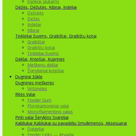
Įrankiai jaukams
Dėžės, Dėžutės, Kibirai, Indeliai
Dėžutės
Dėžės
Indeliai
Kibirai
Tinkleliai žuvims, Graibštai, Graibštų kotai
Graibštai
Graibštų kotai
Tinkleliai žuvims
Dėklai, Krepšiai, Kuprinės
Meškerių dėklai
Žvejybiniai krepšiai
Dugninė žūklė
Dugninės meškerės
Viršūnėlės
Ritės
Valai
Feeder Gum
Florokarboniniai valai
Monofilamentinis valas
Pinti valai
Šėryklos
Svareliai
Kabliukai
Kabliukai su pavadėliu
Smulkmenos, Aksesuarai
Dalgeliai
Feeder Links — Atvadai