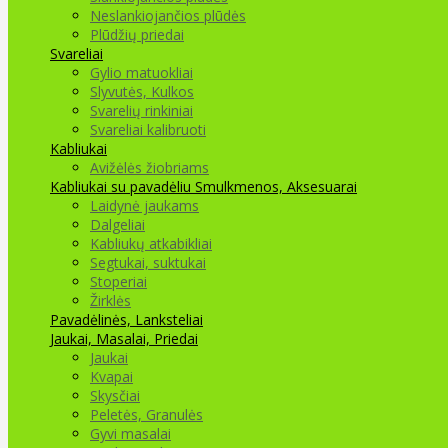
Neslankiojančios plūdės
Plūdžių priedai
Svareliai
Gylio matuokliai
Slyvutės, Kulkos
Svarelių rinkiniai
Svareliai kalibruoti
Kabliukai
Avižėlės žiobriams
Kabliukai su pavadėliu
Smulkmenos, Aksesuarai
Laidynė jaukams
Dalgeliai
Kabliukų atkabikliai
Segtukai, suktukai
Stoperiai
Žirklės
Pavadėlinės, Lanksteliai
Jaukai, Masalai, Priedai
Jaukai
Kvapai
Skysčiai
Peletės, Granulės
Gyvi masalai