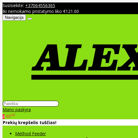
Susisiekite:
+37064556365
Iki nemokamo pristatymo liko €121.00
Navigacija
Mano paskyra
00
€0
0
Prekių krepšelis tuščias!
Method Feeder