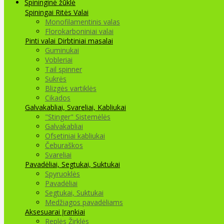
Spininginė žūklė
Spiningai
Ritės
Valai
Monofilamentinis valas
Florokarboniniai valai
Pinti valai
Dirbtiniai masalai
Guminukai
Vobleriai
Tail spinner
Sukrės
Blizgės vartiklės
Cikados
Galvakabliai, Svareliai, Kabliukai
"Stinger" Sistemėlės
Galvakabliai
Ofsetiniai kabliukai
Čeburaškos
Svareliai
Pavadėliai, Segtukai, Suktukai
Spyruoklės
Pavadėliai
Segtukai, Suktukai
Medžiagos pavadėliams
Aksesuarai Įrankiai
Replės Žirklės