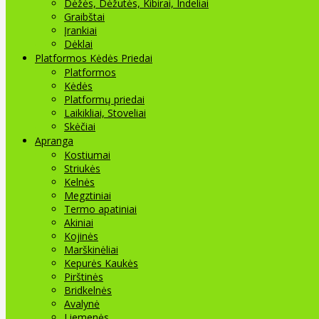
Dėžės, Dėžutės, Kibirai, Indeliai
Graibštai
Įrankiai
Dėklai
Platformos Kėdės Priedai
Platformos
Kėdės
Platformų priedai
Laikikliai, Stoveliai
Skėčiai
Apranga
Kostiumai
Striukės
Kelnės
Megztiniai
Termo apatiniai
Akiniai
Kojinės
Marškinėliai
Kepurės Kaukės
Pirštinės
Bridkelnės
Avalynė
Liemenės