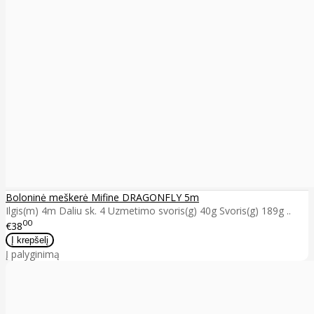
Boloninė meškerė Mifine DRAGONFLY 5m
Ilgis(m) 4m Daliu sk. 4 Uzmetimo svoris(g) 40g Svoris(g) 189g ..
00
€38
Į palyginimą