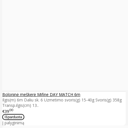
Boloninė meškerė Mifine DAY MATCH 6m
Ilgis(m) 6m Daliu sk. 6 Uzmetimo svoris(g) 15-40g Svoris(g) 358g
Transp.ilgis(cm) 13..
00
€39
Į palyginimą