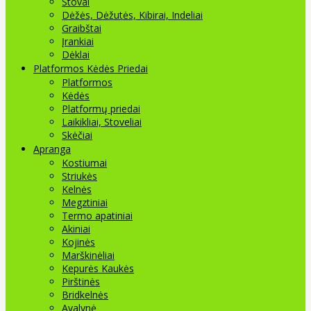
Stovai
Dėžės, Dėžutės, Kibirai, Indeliai
Graibštai
Įrankiai
Dėklai
Platformos Kėdės Priedai
Platformos
Kėdės
Platformų priedai
Laikikliai, Stoveliai
Skėčiai
Apranga
Kostiumai
Striukės
Kelnės
Megztiniai
Termo apatiniai
Akiniai
Kojinės
Marškinėliai
Kepurės Kaukės
Pirštinės
Bridkelnės
Avalynė