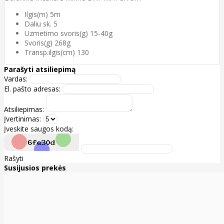
Ilgis(m) 5m
Daliu sk. 5
Uzmetimo svoris(g) 15-40g
Svoris(g) 268g
Transp.ilgis(cm) 130
Parašyti atsiliepimą
Vardas:
El. pašto adresas:
Atsiliepimas:
Įvertinimas:
Įveskite saugos kodą:
Rašyti
Susijusios prekės