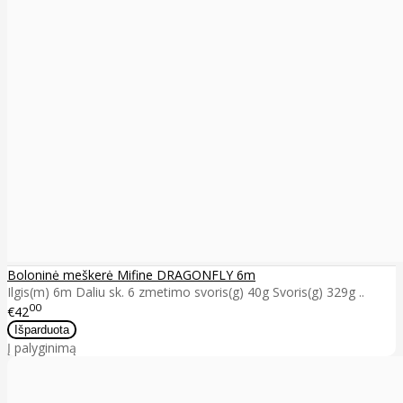
Boloninė meškerė Mifine DRAGONFLY 6m
Ilgis(m) 6m Daliu sk. 6 zmetimo svoris(g) 40g Svoris(g) 329g ..
00
€42
Į palyginimą