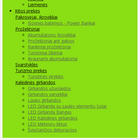
Liemenės
Kitos prekės
Pakrovėjai, Įkrovikliai
Išorinės baterijos - Power Bankai
Prožektoriai
Akumuliatorių įkrovikliai
Prožektoriai ant galvos
Rankiniai prožektoriai
Turistiniai žibintai
Įkraunami akumuliatoriai
Svarstyklės
Turizmo prekės
Turistinės viryklės
Kalėdinės girliandos
Girliandos užuolaidos
Girliandos varvekliai
Lauko girliandos
LED Girlianda su saulės elementu Solar
LED Girlianda šlangas
LED Kalėdinės girliandos
LED Meteorų lietus
Šviečiančios dekoracijos