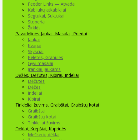
Feeder Links — Atvadai
Kabliukų atkabikliai
Segtukai, Suktukai
Stoperiai
Žirklės
Pavadėlinės
Jaukai, Masalai, Priedai
Jaukai
Kvapai
Skysčiai
Peletės, Granulės
Gyvi masalai
Įrankiai jaukams
Dėžės, Dėžutės, Kibirai, Indeliai
Dėžutės
Dėžės
Indeliai
Kibirai
Tinkleliai žuvims, Graibštai, Graibštų kotai
Graibštai
Graibštų kotai
Tinkleliai žuvims
Dėklai, Krepšiai, Kuprinės
Meškerių dėklai