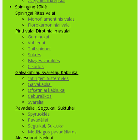
Žvejybiniai krepšiai
Spininginė žūklė
Spiningai
Ritės
Valai
Monofilamentinis valas
Florokarboniniai valai
Pinti valai
Dirbtiniai masalai
Guminukai
Vobleriai
Tail spinner
Sukrės
Blizgės vartiklės
Cikados
Galvakabliai, Svareliai, Kabliukai
"Stinger" Sistemėlės
Galvakabliai
Ofsetiniai kabliukai
Čeburaškos
Svareliai
Pavadėliai, Segtukai, Suktukai
Spyruoklės
Pavadėliai
Segtukai, Suktukai
Medžiagos pavadėliams
Aksesuarai Įrankiai