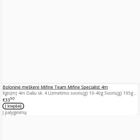
Boloninė meškerė Mifine Team Mifine Specialist 4m
Ilgis(m) 4m Daliu sk. 4 Uzmetimo svoris(g) 10-40g Svoris(g) 195g ..
50
€33
Į palyginimą