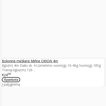
Boloninė meškerė Mifine ORION 4m
Ilgis(m) 4m Daliu sk. 4 Uzmetimo svoris(g) 10-40g Svoris(g) 185g
Transp.ilgis(cm) 120 ..
00
€24
Į palyginimą