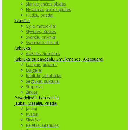
Slankiojančios plūdės
Neslankiojančios plūdės
Plūdžių priedai
Svareliai
Gylio matuokliai
Slyvutės, Kulkos
Svarelių rinkiniai
Svareliai kalibruoti
Kabliukai
Avižėlės žiobriams
Kabliukai su pavadėliu
Smulkmenos, Aksesuarai
Laidynė jaukams
Dalgeliai
Kabliukų atkabikliai
Segtukai, suktukai
Stoperiai
Žirklės
Pavadėlinės, Lanksteliai
Jaukai, Masalai, Priedai
Jaukai
Kvapai
Skysčiai
Peletės, Granulės