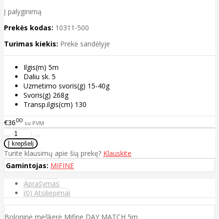
Į palyginimą
Prekės kodas:
10311-500
Turimas kiekis:
Prekė sandėlyje
Ilgis(m) 5m
Daliu sk. 5
Uzmetimo svoris(g) 15-40g
Svoris(g) 268g
Transp.ilgis(cm) 130
00
€36
su PVM
Turite klausimų apie šią prekę?
Klauskite
Gamintojas:
MIFINE
Aprašymas
(0) Atsiliepimai
Boloninė meškerė Mifine DAY MATCH 5m