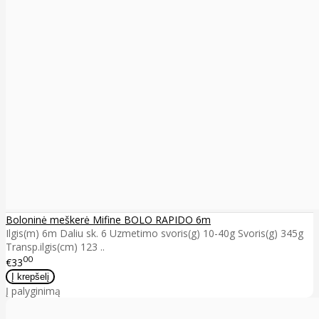
Boloninė meškerė Mifine BOLO RAPIDO 6m
Ilgis(m) 6m Daliu sk. 6 Uzmetimo svoris(g) 10-40g Svoris(g) 345g
Transp.ilgis(cm) 123 ..
00
€33
Į palyginimą