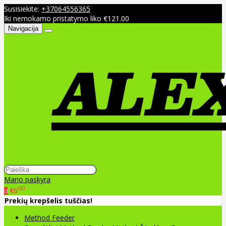
Susisiekite:
+37064556365
Iki nemokamo pristatymo liko €121.00
Navigacija
Mano paskyra
00
€0
0
Prekių krepšelis tuščias!
Method Feeder