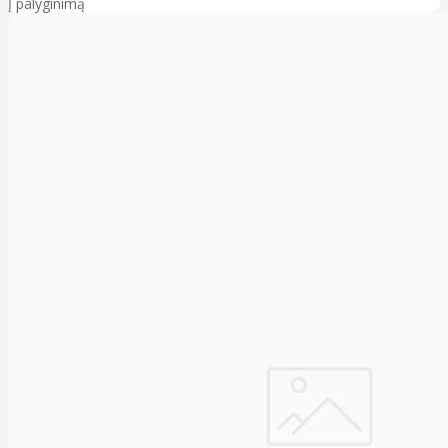
Į palyginimą