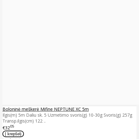
Boloninė meškerė Mifine NEPTUNE XC 5m
Ilgis(m) 5m Daliu sk. 5 Uzmetimo svoris(g) 10-30g Svoris(g) 257g
Transp.ilgis(cm) 122 ..
05
€32