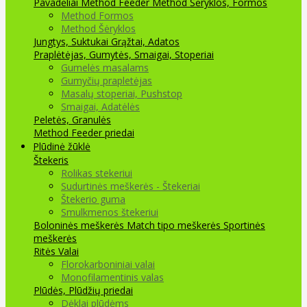
Pavadėliai Method Feeder
Method Šėryklos, Formos
Method Formos
Method Šėryklos
Jungtys, Suktukai
Grąžtai, Adatos
Praplėtėjas, Gumytės, Smaigai, Stoperiai
Gumelės masalams
Gumyčių prapletėjas
Masalų stoperiai, Pushstop
Smaigai, Adatėlės
Peletės, Granulės
Method Feeder priedai
Plūdinė žūklė
Štekeris
Rolikas stekeriui
Sudurtinės meškerės - Štekeriai
Štekerio guma
Smulkmenos štekeriui
Boloninės meškerės
Match tipo meškerės
Sportinės
meškerės
Ritės
Valai
Florokarboniniai valai
Monofilamentinis valas
Plūdės, Plūdžių priedai
Dėklai plūdėms