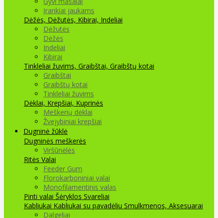
Gyvi masalai
Įrankiai jaukams
Dėžės, Dėžutės, Kibirai, Indeliai
Dėžutės
Dėžės
Indeliai
Kibirai
Tinkleliai žuvims, Graibštai, Graibštų kotai
Graibštai
Graibštų kotai
Tinkleliai žuvims
Dėklai, Krepšiai, Kuprinės
Meškerių dėklai
Žvejybiniai krepšiai
Dugninė žūklė
Dugninės meškerės
Viršūnėlės
Ritės
Valai
Feeder Gum
Florokarboniniai valai
Monofilamentinis valas
Pinti valai
Šėryklos
Svareliai
Kabliukai
Kabliukai su pavadėliu
Smulkmenos, Aksesuarai
Dalgeliai