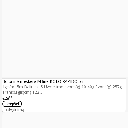
Boloninė meškerė Mifine BOLO RAPIDO 5m
Ilgis(m) 5m Daliu sk. 5 Uzmetimo svoris(g) 10-40g Svoris(g) 257g
Transp.ilgis(cm) 122 ..
00
€28
Į palyginimą