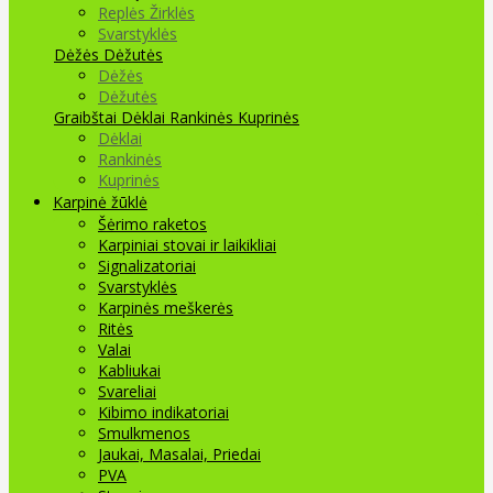
Replės Žirklės
Svarstyklės
Dėžės Dėžutės
Dėžės
Dėžutės
Graibštai
Dėklai Rankinės Kuprinės
Dėklai
Rankinės
Kuprinės
Karpinė žūklė
Šėrimo raketos
Karpiniai stovai ir laikikliai
Signalizatoriai
Svarstyklės
Karpinės meškerės
Ritės
Valai
Kabliukai
Svareliai
Kibimo indikatoriai
Smulkmenos
Jaukai, Masalai, Priedai
PVA