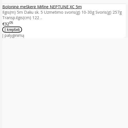
Boloninė meškerė Mifine NEPTUNE XC 5m
Ilgis(m) 5m Daliu sk. 5 Uzmetimo svoris(g) 10-30g Svoris(g) 257g
Transp.ilgis(cm) 122 ..
05
€32
Į palyginimą