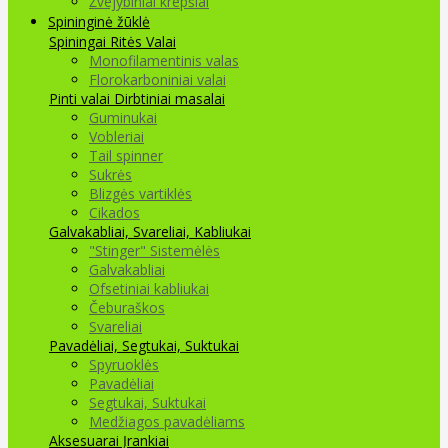
Žvejybiniai krepšiai
Spininginė žūklė
Spiningai
Ritės
Valai
Monofilamentinis valas
Florokarboniniai valai
Pinti valai
Dirbtiniai masalai
Guminukai
Vobleriai
Tail spinner
Sukrės
Blizgės vartiklės
Cikados
Galvakabliai, Svareliai, Kabliukai
"Stinger" Sistemėlės
Galvakabliai
Ofsetiniai kabliukai
Čeburaškos
Svareliai
Pavadėliai, Segtukai, Suktukai
Spyruoklės
Pavadėliai
Segtukai, Suktukai
Medžiagos pavadėliams
Aksesuarai Įrankiai