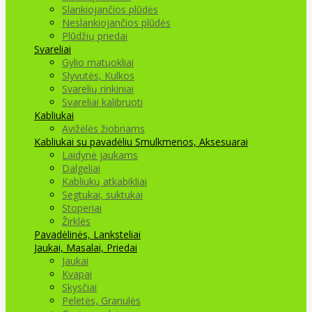
Slankiojančios plūdės
Neslankiojančios plūdės
Plūdžių priedai
Svareliai
Gylio matuokliai
Slyvutės, Kulkos
Svarelių rinkiniai
Svareliai kalibruoti
Kabliukai
Avižėlės žiobriams
Kabliukai su pavadėliu
Smulkmenos, Aksesuarai
Laidynė jaukams
Dalgeliai
Kabliukų atkabikliai
Segtukai, suktukai
Stoperiai
Žirklės
Pavadėlinės, Lanksteliai
Jaukai, Masalai, Priedai
Jaukai
Kvapai
Skysčiai
Peletės, Granulės