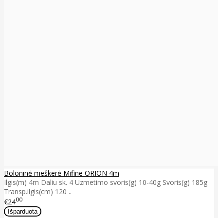
Boloninė meškerė Mifine ORION 4m
Ilgis(m) 4m Daliu sk. 4 Uzmetimo svoris(g) 10-40g Svoris(g) 185g
Transp.ilgis(cm) 120 ..
00
€24