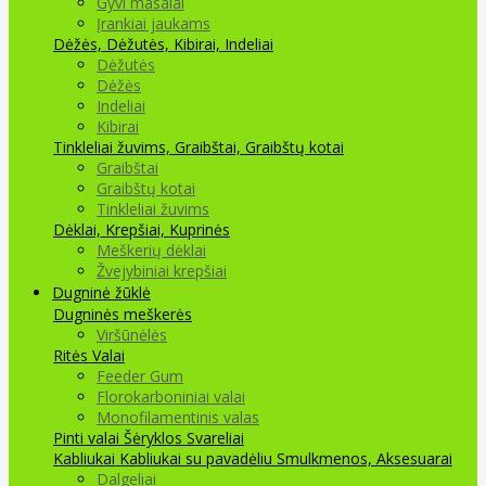
Gyvi masalai
Įrankiai jaukams
Dėžės, Dėžutės, Kibirai, Indeliai
Dėžutės
Dėžės
Indeliai
Kibirai
Tinkleliai žuvims, Graibštai, Graibštų kotai
Graibštai
Graibštų kotai
Tinkleliai žuvims
Dėklai, Krepšiai, Kuprinės
Meškerių dėklai
Žvejybiniai krepšiai
Dugninė žūklė
Dugninės meškerės
Viršūnėlės
Ritės
Valai
Feeder Gum
Florokarboniniai valai
Monofilamentinis valas
Pinti valai
Šėryklos
Svareliai
Kabliukai
Kabliukai su pavadėliu
Smulkmenos, Aksesuarai
Dalgeliai