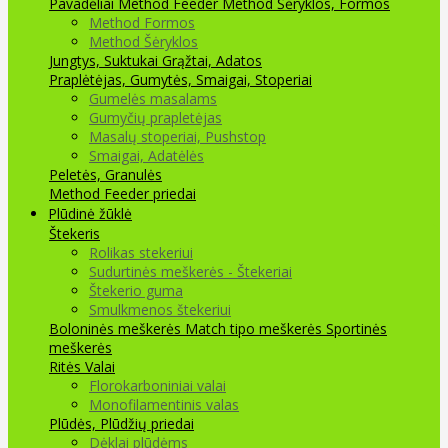
Pavadėliai Method Feeder
Method Šėryklos, Formos
Method Formos
Method Šėryklos
Jungtys, Suktukai
Grąžtai, Adatos
Praplėtėjas, Gumytės, Smaigai, Stoperiai
Gumelės masalams
Gumyčių prapletėjas
Masalų stoperiai, Pushstop
Smaigai, Adatėlės
Peletės, Granulės
Method Feeder priedai
Plūdinė žūklė
Štekeris
Rolikas stekeriui
Sudurtinės meškerės - Štekeriai
Štekerio guma
Smulkmenos štekeriui
Boloninės meškerės
Match tipo meškerės
Sportinės
meškerės
Ritės
Valai
Florokarboniniai valai
Monofilamentinis valas
Plūdės, Plūdžių priedai
Dėklai plūdėms