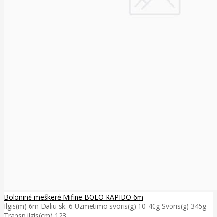
Boloninė meškerė Mifine BOLO RAPIDO 6m
Ilgis(m) 6m Daliu sk. 6 Uzmetimo svoris(g) 10-40g Svoris(g) 345g
Transp.ilgis(cm) 123 ..