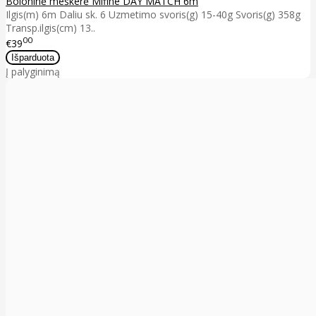
Boloninė meškerė Mifine DAY MATCH 6m
Ilgis(m) 6m Daliu sk. 6 Uzmetimo svoris(g) 15-40g Svoris(g) 358g
Transp.ilgis(cm) 13..
00
€39
Į palyginimą