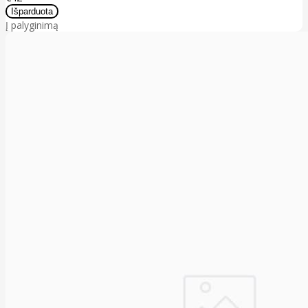
Į palyginimą