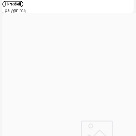
Į palyginimą