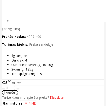
Į palyginimą
Prekės kodas:
4029-400
Turimas kiekis:
Prekė sandėlyje
Ilgis(m) 4m
Daliu sk. 4
Uzmetimo svoris(g) 10-40g
Svoris(g) 185g
Transp.ilgis(cm) 115
50
€23
su PVM
Turite klausimų apie šią prekę?
Klauskite
Gamintojas:
MIFINE