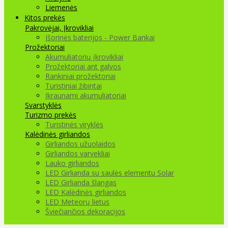
Liemenės
Kitos prekės
Pakrovėjai, Įkrovikliai
Išorinės baterijos - Power Bankai
Prožektoriai
Akumuliatorių įkrovikliai
Prožektoriai ant galvos
Rankiniai prožektoriai
Turistiniai žibintai
Įkraunami akumuliatoriai
Svarstyklės
Turizmo prekės
Turistinės viryklės
Kalėdinės girliandos
Girliandos užuolaidos
Girliandos varvekliai
Lauko girliandos
LED Girlianda su saulės elementu Solar
LED Girlianda šlangas
LED Kalėdinės girliandos
LED Meteorų lietus
Šviečiančios dekoracijos