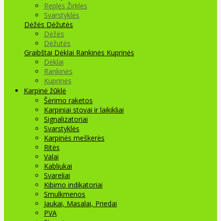
Replės Žirklės
Svarstyklės
Dėžės Dėžutės
Dėžės
Dėžutės
Graibštai
Dėklai Rankinės Kuprinės
Dėklai
Rankinės
Kuprinės
Karpinė žūklė
Šėrimo raketos
Karpiniai stovai ir laikikliai
Signalizatoriai
Svarstyklės
Karpinės meškerės
Ritės
Valai
Kabliukai
Svareliai
Kibimo indikatoriai
Smulkmenos
Jaukai, Masalai, Priedai
PVA