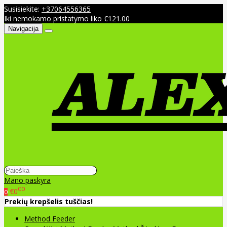
Susisiekite:
+37064556365
Iki nemokamo pristatymo liko €121.00
Navigacija
Mano paskyra
00
€0
0
Prekių krepšelis tuščias!
Method Feeder