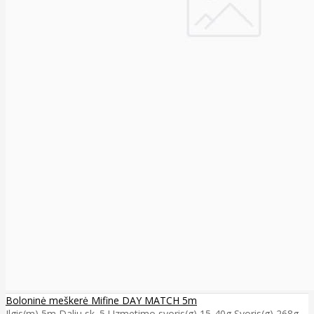
Boloninė meškerė Mifine DAY MATCH 5m
Ilgis(m) 5m Daliu sk. 5 Uzmetimo svoris(g) 15-40g Svoris(g) 268g