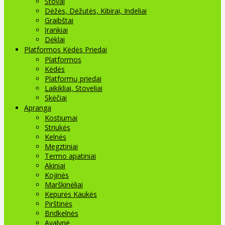
Stovai
Dėžės, Dėžutės, Kibirai, Indeliai
Graibštai
Įrankiai
Dėklai
Platformos Kėdės Priedai
Platformos
Kėdės
Platformų priedai
Laikikliai, Stoveliai
Skėčiai
Apranga
Kostiumai
Striukės
Kelnės
Megztiniai
Termo apatiniai
Akiniai
Kojinės
Marškinėliai
Kepurės Kaukės
Pirštinės
Bridkelnės
Avalynė