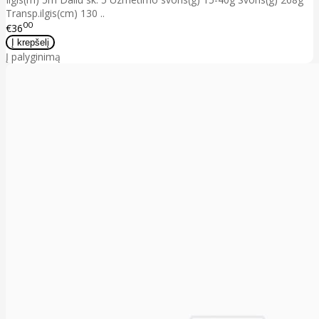
Transp.ilgis(cm) 130 ..
00
€36
Į palyginimą