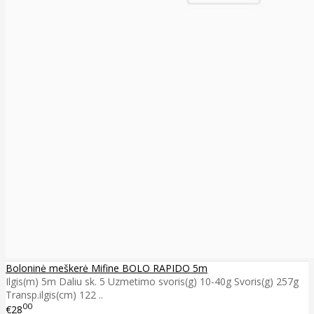
Boloninė meškerė Mifine BOLO RAPIDO 5m
Ilgis(m) 5m Daliu sk. 5 Uzmetimo svoris(g) 10-40g Svoris(g) 257g
Transp.ilgis(cm) 122 ..
00
€28