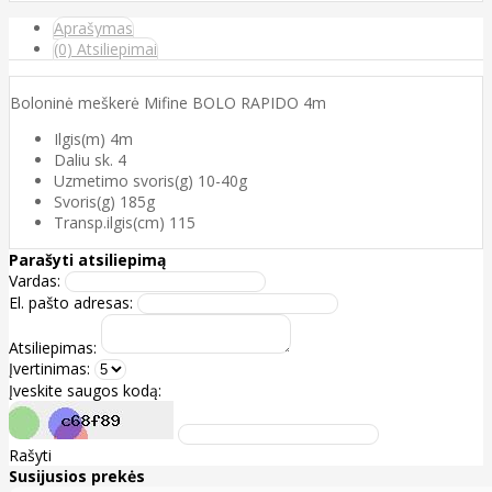
Aprašymas
(0) Atsiliepimai
Boloninė meškerė Mifine BOLO RAPIDO 4m
Ilgis(m) 4m
Daliu sk. 4
Uzmetimo svoris(g) 10-40g
Svoris(g) 185g
Transp.ilgis(cm) 115
Parašyti atsiliepimą
Vardas:
El. pašto adresas:
Atsiliepimas:
Įvertinimas:
Įveskite saugos kodą:
Rašyti
Susijusios prekės