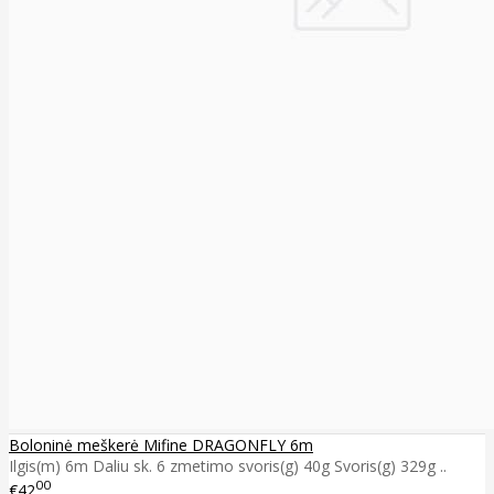
Boloninė meškerė Mifine DRAGONFLY 6m
Ilgis(m) 6m Daliu sk. 6 zmetimo svoris(g) 40g Svoris(g) 329g ..
00
€42