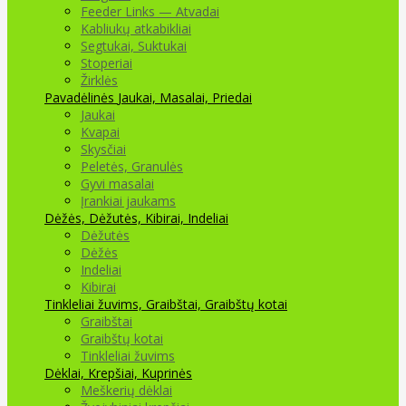
Feeder Links — Atvadai
Kabliukų atkabikliai
Segtukai, Suktukai
Stoperiai
Žirklės
Pavadėlinės
Jaukai, Masalai, Priedai
Jaukai
Kvapai
Skysčiai
Peletės, Granulės
Gyvi masalai
Įrankiai jaukams
Dėžės, Dėžutės, Kibirai, Indeliai
Dėžutės
Dėžės
Indeliai
Kibirai
Tinkleliai žuvims, Graibštai, Graibštų kotai
Graibštai
Graibštų kotai
Tinkleliai žuvims
Dėklai, Krepšiai, Kuprinės
Meškerių dėklai