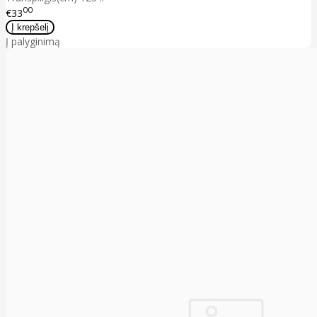
00
€33
Į palyginimą