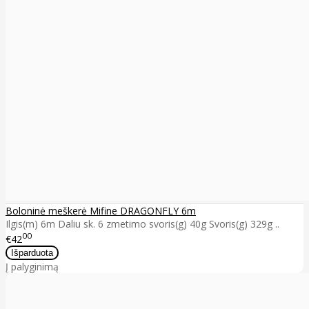
Boloninė meškerė Mifine DRAGONFLY 6m
Ilgis(m) 6m Daliu sk. 6 zmetimo svoris(g) 40g Svoris(g) 329g ..
00
€42
Į palyginimą