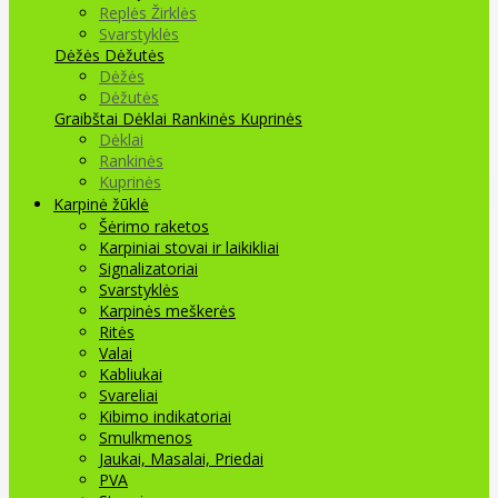
Replės Žirklės
Svarstyklės
Dėžės Dėžutės
Dėžės
Dėžutės
Graibštai
Dėklai Rankinės Kuprinės
Dėklai
Rankinės
Kuprinės
Karpinė žūklė
Šėrimo raketos
Karpiniai stovai ir laikikliai
Signalizatoriai
Svarstyklės
Karpinės meškerės
Ritės
Valai
Kabliukai
Svareliai
Kibimo indikatoriai
Smulkmenos
Jaukai, Masalai, Priedai
PVA