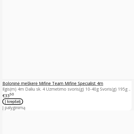
Boloninė meškerė Mifine Team Mifine Specialist 4m
Ilgis(m) 4m Daliu sk. 4 Uzmetimo svoris(g) 10-40g Svoris(g) 195g ..
50
€33
Į palyginimą