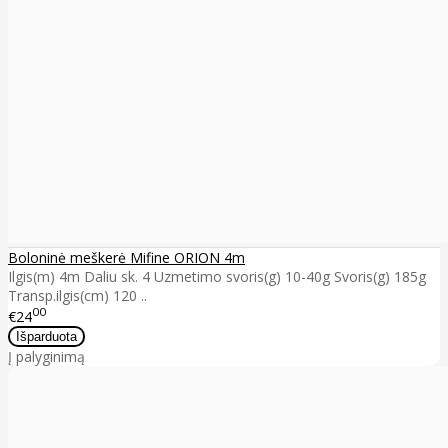
Boloninė meškerė Mifine ORION 4m
Ilgis(m) 4m Daliu sk. 4 Uzmetimo svoris(g) 10-40g Svoris(g) 185g
Transp.ilgis(cm) 120 ..
00
€24
Į palyginimą