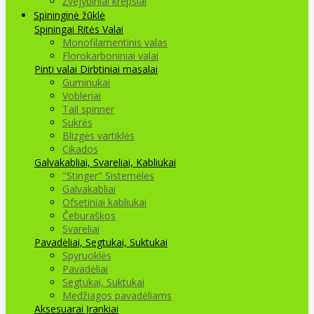
Žvejybiniai krepšiai
Spininginė žūklė
Spiningai
Ritės
Valai
Monofilamentinis valas
Florokarboniniai valai
Pinti valai
Dirbtiniai masalai
Guminukai
Vobleriai
Tail spinner
Sukrės
Blizgės vartiklės
Cikados
Galvakabliai, Svareliai, Kabliukai
"Stinger" Sistemėlės
Galvakabliai
Ofsetiniai kabliukai
Čeburaškos
Svareliai
Pavadėliai, Segtukai, Suktukai
Spyruoklės
Pavadėliai
Segtukai, Suktukai
Medžiagos pavadėliams
Aksesuarai Įrankiai