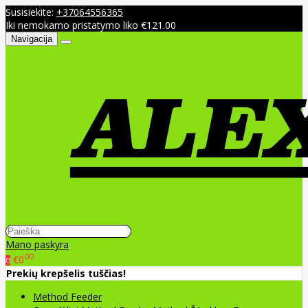
Susisiekite:
+37064556365
Iki nemokamo pristatymo liko €121.00
Navigacija
Mano paskyra
00
€0
0
Prekių krepšelis tuščias!
Method Feeder