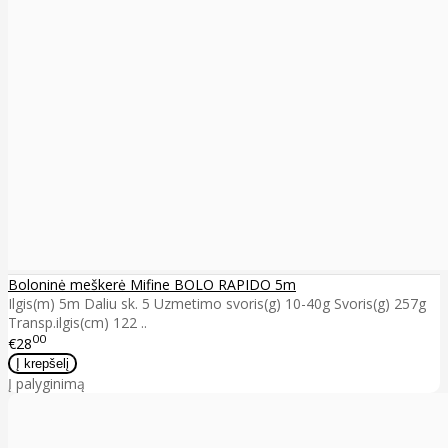
Boloninė meškerė Mifine BOLO RAPIDO 5m
Ilgis(m) 5m Daliu sk. 5 Uzmetimo svoris(g) 10-40g Svoris(g) 257g
Transp.ilgis(cm) 122 ..
00
€28
Į palyginimą