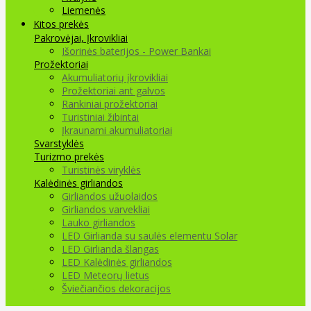
Liemenės
Kitos prekės
Pakrovėjai, Įkrovikliai
Išorinės baterijos - Power Bankai
Prožektoriai
Akumuliatorių įkrovikliai
Prožektoriai ant galvos
Rankiniai prožektoriai
Turistiniai žibintai
Įkraunami akumuliatoriai
Svarstyklės
Turizmo prekės
Turistinės viryklės
Kalėdinės girliandos
Girliandos užuolaidos
Girliandos varvekliai
Lauko girliandos
LED Girlianda su saulės elementu Solar
LED Girlianda šlangas
LED Kalėdinės girliandos
LED Meteorų lietus
Šviečiančios dekoracijos