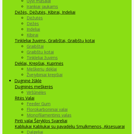
Gyvi masalai
Įrankiai jaukams
Dėžės, Dėžutės, Kibirai, Indeliai
Dėžutės
Dėžės
Indeliai
Kibirai
Tinkleliai žuvims, Graibštai, Graibštų kotai
Graibštai
Graibštų kotai
Tinkleliai žuvims
Dėklai, Krepšiai, Kuprinės
Meškerių dėklai
Žvejybiniai krepšiai
Dugninė žūklė
Dugninės meškerės
Viršūnėlės
Ritės
Valai
Feeder Gum
Florokarboniniai valai
Monofilamentinis valas
Pinti valai
Šėryklos
Svareliai
Kabliukai
Kabliukai su pavadėliu
Smulkmenos, Aksesuarai
Dalgeliai