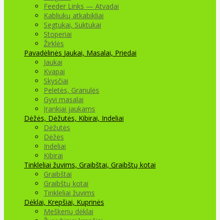
Feeder Links — Atvadai
Kabliukų atkabikliai
Segtukai, Suktukai
Stoperiai
Žirklės
Pavadėlinės
Jaukai, Masalai, Priedai
Jaukai
Kvapai
Skysčiai
Peletės, Granulės
Gyvi masalai
Įrankiai jaukams
Dėžės, Dėžutės, Kibirai, Indeliai
Dėžutės
Dėžės
Indeliai
Kibirai
Tinkleliai žuvims, Graibštai, Graibštų kotai
Graibštai
Graibštų kotai
Tinkleliai žuvims
Dėklai, Krepšiai, Kuprinės
Meškerių dėklai