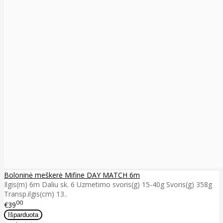
Boloninė meškerė Mifine DAY MATCH 6m
Ilgis(m) 6m Daliu sk. 6 Uzmetimo svoris(g) 15-40g Svoris(g) 358g
Transp.ilgis(cm) 13..
00
€39