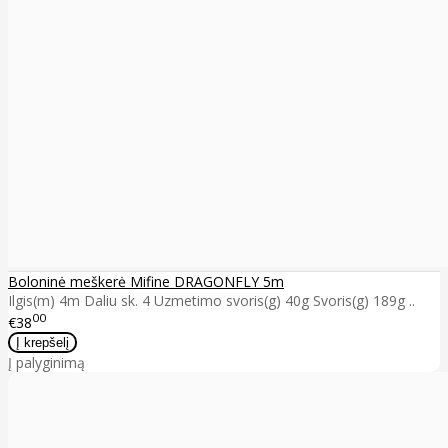
Boloninė meškerė Mifine DRAGONFLY 5m
Ilgis(m) 4m Daliu sk. 4 Uzmetimo svoris(g) 40g Svoris(g) 189g ..
00
€38
Į palyginimą