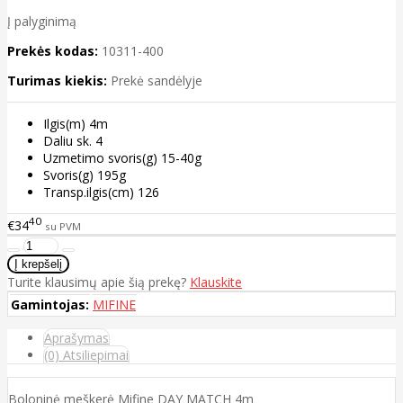
Į palyginimą
Prekės kodas:
10311-400
Turimas kiekis:
Prekė sandėlyje
Ilgis(m) 4m
Daliu sk. 4
Uzmetimo svoris(g) 15-40g
Svoris(g) 195g
Transp.ilgis(cm) 126
40
€34
su PVM
Turite klausimų apie šią prekę?
Klauskite
Gamintojas:
MIFINE
Aprašymas
(0) Atsiliepimai
Boloninė meškerė Mifine DAY MATCH 4m