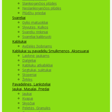
Slankiojančios plūdės
Neslankiojančios plūdės
Plūdžių priedai
Svareliai
Gylio matuokliai
Slyvutės, Kulkos
Svarelių rinkiniai
Svareliai kalibruoti
Kabliukai
Avižėlės žiobriams
Kabliukai su pavadėliu
Smulkmenos, Aksesuarai
Laidynė jaukams
Dalgeliai
Kabliukų atkabikliai
Segtukai, suktukai
Stoperiai
Žirklės
Pavadėlinės, Lanksteliai
Jaukai, Masalai, Priedai
Jaukai
Kvapai
Skysčiai
Peletės, Granulės