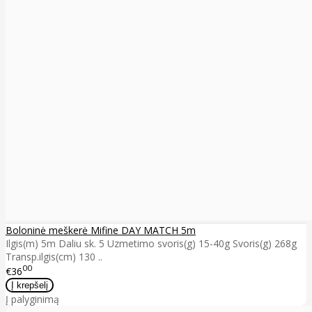
Boloninė meškerė Mifine DAY MATCH 5m
Ilgis(m) 5m Daliu sk. 5 Uzmetimo svoris(g) 15-40g Svoris(g) 268g
Transp.ilgis(cm) 130 ..
00
€36
Į palyginimą