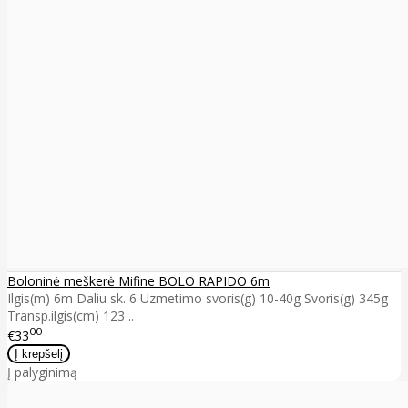
Boloninė meškerė Mifine BOLO RAPIDO 6m
Ilgis(m) 6m Daliu sk. 6 Uzmetimo svoris(g) 10-40g Svoris(g) 345g
Transp.ilgis(cm) 123 ..
00
€33
Į palyginimą