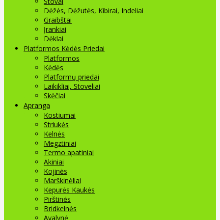
Stovai
Dėžės, Dėžutės, Kibirai, Indeliai
Graibštai
Įrankiai
Dėklai
Platformos Kėdės Priedai
Platformos
Kėdės
Platformų priedai
Laikikliai, Stoveliai
Skėčiai
Apranga
Kostiumai
Striukės
Kelnės
Megztiniai
Termo apatiniai
Akiniai
Kojinės
Marškinėliai
Kepurės Kaukės
Pirštinės
Bridkelnės
Avalynė