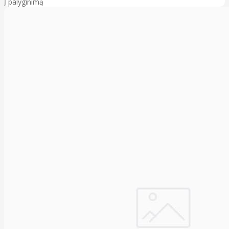
Į palyginimą