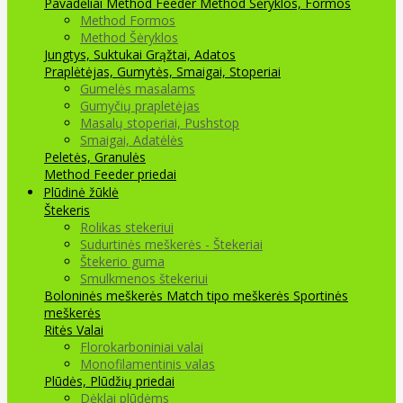
Pavadėliai Method Feeder
Method Šėryklos, Formos
Method Formos
Method Šėryklos
Jungtys, Suktukai
Grąžtai, Adatos
Praplėtėjas, Gumytės, Smaigai, Stoperiai
Gumelės masalams
Gumyčių prapletėjas
Masalų stoperiai, Pushstop
Smaigai, Adatėlės
Peletės, Granulės
Method Feeder priedai
Plūdinė žūklė
Štekeris
Rolikas stekeriui
Sudurtinės meškerės - Štekeriai
Štekerio guma
Smulkmenos štekeriui
Boloninės meškerės
Match tipo meškerės
Sportinės
meškerės
Ritės
Valai
Florokarboniniai valai
Monofilamentinis valas
Plūdės, Plūdžių priedai
Dėklai plūdėms