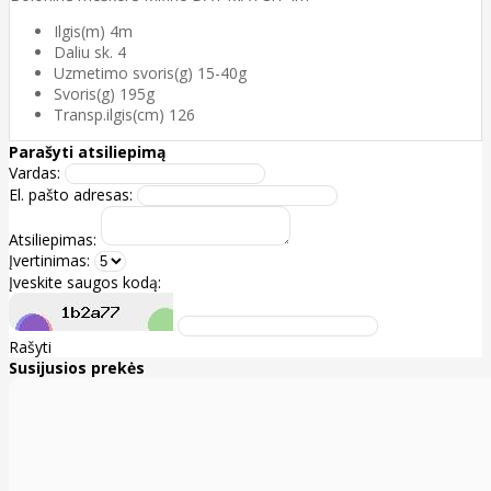
Ilgis(m) 4m
Daliu sk. 4
Uzmetimo svoris(g) 15-40g
Svoris(g) 195g
Transp.ilgis(cm) 126
Parašyti atsiliepimą
Vardas:
El. pašto adresas:
Atsiliepimas:
Įvertinimas:
Įveskite saugos kodą:
Rašyti
Susijusios prekės