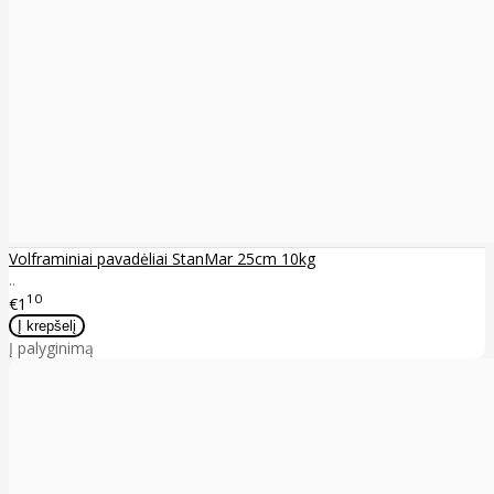
Volframiniai pavadėliai StanMar 25cm 10kg
..
10
€1
Į palyginimą