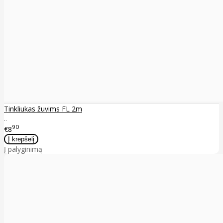
Tinkliukas žuvims FL 2m
..
90
€8
Į palyginimą