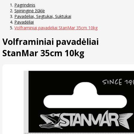
Pagrindinis
Spininginė žūklė
Pavadėliai, Segtukai, Suktukai
Pavadėliai
Volframiniai pavadėliai StanMar 35cm 10kg
Volframiniai pavadėliai
StanMar 35cm 10kg