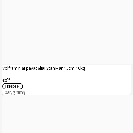
Volframiniai pavadėliai StanMar 15cm 10kg
..
90
€0
Į palyginimą