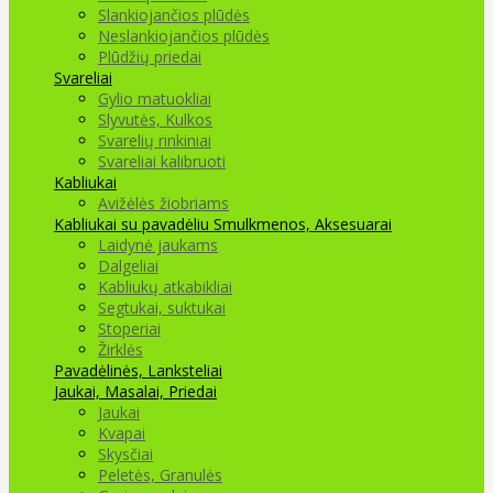
Slankiojančios plūdės
Neslankiojančios plūdės
Plūdžių priedai
Svareliai
Gylio matuokliai
Slyvutės, Kulkos
Svarelių rinkiniai
Svareliai kalibruoti
Kabliukai
Avižėlės žiobriams
Kabliukai su pavadėliu
Smulkmenos, Aksesuarai
Laidynė jaukams
Dalgeliai
Kabliukų atkabikliai
Segtukai, suktukai
Stoperiai
Žirklės
Pavadėlinės, Lanksteliai
Jaukai, Masalai, Priedai
Jaukai
Kvapai
Skysčiai
Peletės, Granulės