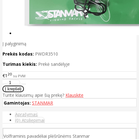
Į palyginimą
Prekės kodas:
PWDR3510
Turimas kiekis:
Prekė sandėlyje
20
€1
su PVM
Turite klausimų apie šią prekę?
Klauskite
Gamintojas:
STANMAR
Aprašymas
(0) Atsiliepimai
Volframinis pavadėliai plėšrūnėms Stanmar