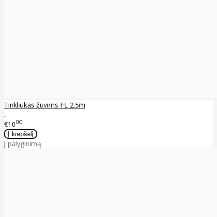
Tinkliukas žuvims FL 2.5m
..
00
€10
Į palyginimą