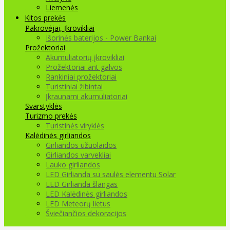
Liemenės
Kitos prekės
Pakrovėjai, Įkrovikliai
Išorinės baterijos - Power Bankai
Prožektoriai
Akumuliatorių įkrovikliai
Prožektoriai ant galvos
Rankiniai prožektoriai
Turistiniai žibintai
Įkraunami akumuliatoriai
Svarstyklės
Turizmo prekės
Turistinės viryklės
Kalėdinės girliandos
Girliandos užuolaidos
Girliandos varvekliai
Lauko girliandos
LED Girlianda su saulės elementu Solar
LED Girlianda šlangas
LED Kalėdinės girliandos
LED Meteorų lietus
Šviečiančios dekoracijos