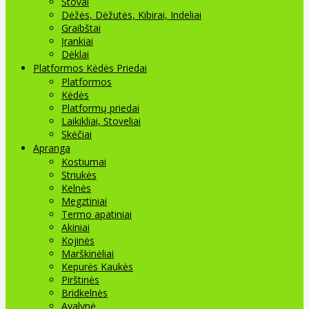
Stovai
Dėžės, Dėžutės, Kibirai, Indeliai
Graibštai
Įrankiai
Dėklai
Platformos Kėdės Priedai
Platformos
Kėdės
Platformų priedai
Laikikliai, Stoveliai
Skėčiai
Apranga
Kostiumai
Striukės
Kelnės
Megztiniai
Termo apatiniai
Akiniai
Kojinės
Marškinėliai
Kepurės Kaukės
Pirštinės
Bridkelnės
Avalynė