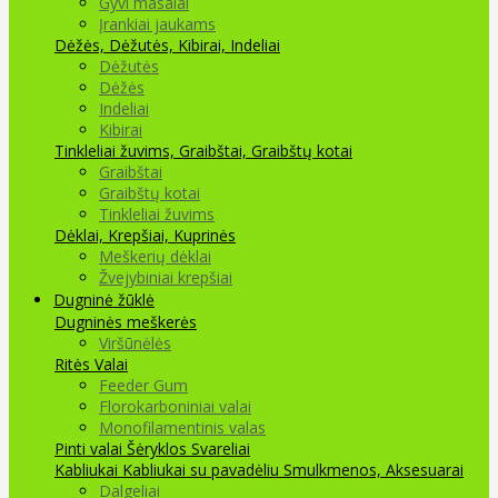
Gyvi masalai
Įrankiai jaukams
Dėžės, Dėžutės, Kibirai, Indeliai
Dėžutės
Dėžės
Indeliai
Kibirai
Tinkleliai žuvims, Graibštai, Graibštų kotai
Graibštai
Graibštų kotai
Tinkleliai žuvims
Dėklai, Krepšiai, Kuprinės
Meškerių dėklai
Žvejybiniai krepšiai
Dugninė žūklė
Dugninės meškerės
Viršūnėlės
Ritės
Valai
Feeder Gum
Florokarboniniai valai
Monofilamentinis valas
Pinti valai
Šėryklos
Svareliai
Kabliukai
Kabliukai su pavadėliu
Smulkmenos, Aksesuarai
Dalgeliai