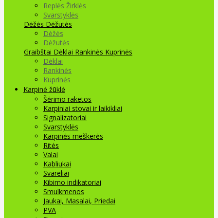
Replės Žirklės
Svarstyklės
Dėžės Dėžutės
Dėžės
Dėžutės
Graibštai
Dėklai Rankinės Kuprinės
Dėklai
Rankinės
Kuprinės
Karpinė žūklė
Šėrimo raketos
Karpiniai stovai ir laikikliai
Signalizatoriai
Svarstyklės
Karpinės meškerės
Ritės
Valai
Kabliukai
Svareliai
Kibimo indikatoriai
Smulkmenos
Jaukai, Masalai, Priedai
PVA