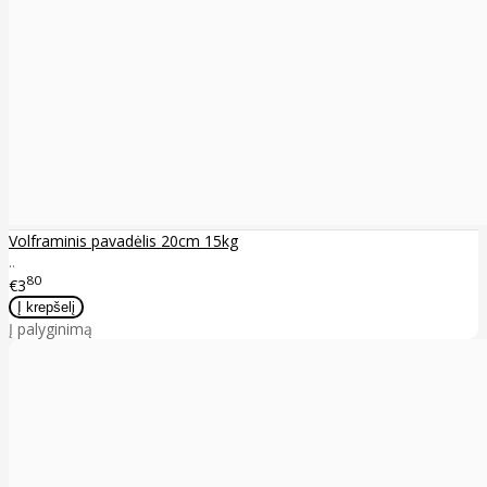
Volframinis pavadėlis 20cm 15kg
..
80
€3
Į palyginimą