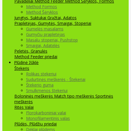
Pavadėliai Method Feeder
Method Šėryklos, Formos
Method Formos
Method Šėryklos
Jungtys, Suktukai
Grąžtai, Adatos
Praplėtėjas, Gumytės, Smaigai, Stoperiai
Gumelės masalams
Gumyčių prapletėjas
Masalų stoperiai, Pushstop
Smaigai, Adatėlės
Peletės, Granulės
Method Feeder priedai
Plūdinė žūklė
Štekeris
Rolikas stekeriui
Sudurtinės meškerės - Štekeriai
Štekerio guma
Smulkmenos štekeriui
Boloninės meškerės
Match tipo meškerės
Sportinės
meškerės
Ritės
Valai
Florokarboniniai valai
Monofilamentinis valas
Plūdės, Plūdžių priedai
Dėklai plūdėms