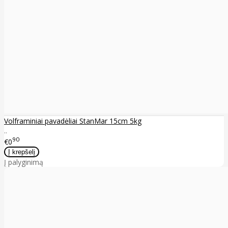
Volframiniai pavadėliai StanMar 15cm 5kg
..
90
€0
Į palyginimą