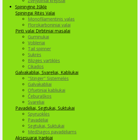
Žvejybiniai krepšiai
Spininginė žūklė
Spiningai
Ritės
Valai
Monofilamentinis valas
Florokarboniniai valai
Pinti valai
Dirbtiniai masalai
Guminukai
Vobleriai
Tail spinner
Sukrės
Blizgės vartiklės
Cikados
Galvakabliai, Svareliai, Kabliukai
"Stinger" Sistemėlės
Galvakabliai
Ofsetiniai kabliukai
Čeburaškos
Svareliai
Pavadėliai, Segtukai, Suktukai
Spyruoklės
Pavadėliai
Segtukai, Suktukai
Medžiagos pavadėliams
Aksesuarai Įrankiai