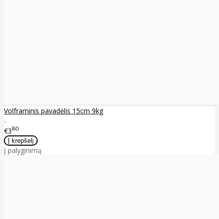
Volframinis pavadėlis 15cm 9kg
..
80
€3
Į palyginimą