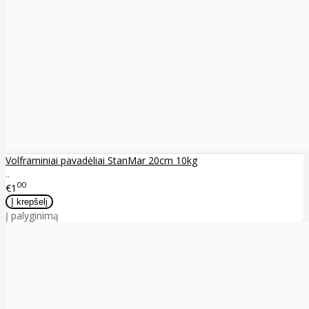
Volframiniai pavadėliai StanMar 20cm 10kg
..
00
€1
Į palyginimą