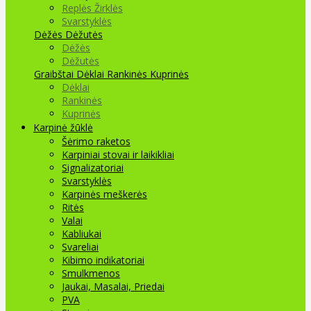
Replės Žirklės
Svarstyklės
Dėžės Dėžutės
Dėžės
Dėžutės
Graibštai
Dėklai Rankinės Kuprinės
Dėklai
Rankinės
Kuprinės
Karpinė žūklė
Šėrimo raketos
Karpiniai stovai ir laikikliai
Signalizatoriai
Svarstyklės
Karpinės meškerės
Ritės
Valai
Kabliukai
Svareliai
Kibimo indikatoriai
Smulkmenos
Jaukai, Masalai, Priedai
PVA