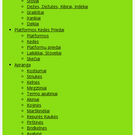
Stovai
Dėžės, Dėžutės, Kibirai, Indeliai
Graibštai
Įrankiai
Dėklai
Platformos Kėdės Priedai
Platformos
Kėdės
Platformų priedai
Laikikliai, Stoveliai
Skėčiai
Apranga
Kostiumai
Striukės
Kelnės
Megztiniai
Termo apatiniai
Akiniai
Kojinės
Marškinėliai
Kepurės Kaukės
Pirštinės
Bridkelnės
Avalynė