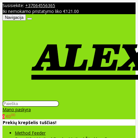
Susisiekite:
+37064556365
Iki nemokamo pristatymo liko €121.00
Navigacija
Mano paskyra
00
€0
0
Prekių krepšelis tuščias!
Method Feeder