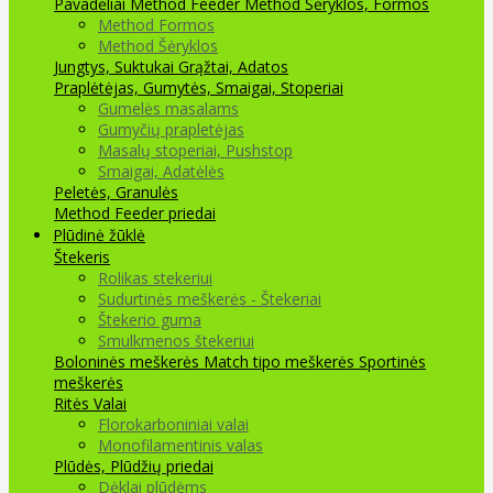
Pavadėliai Method Feeder
Method Šėryklos, Formos
Method Formos
Method Šėryklos
Jungtys, Suktukai
Grąžtai, Adatos
Praplėtėjas, Gumytės, Smaigai, Stoperiai
Gumelės masalams
Gumyčių prapletėjas
Masalų stoperiai, Pushstop
Smaigai, Adatėlės
Peletės, Granulės
Method Feeder priedai
Plūdinė žūklė
Štekeris
Rolikas stekeriui
Sudurtinės meškerės - Štekeriai
Štekerio guma
Smulkmenos štekeriui
Boloninės meškerės
Match tipo meškerės
Sportinės
meškerės
Ritės
Valai
Florokarboniniai valai
Monofilamentinis valas
Plūdės, Plūdžių priedai
Dėklai plūdėms