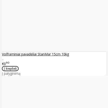
Volframiniai pavadėliai StanMar 15cm 10kg
..
90
€0
Į palyginimą