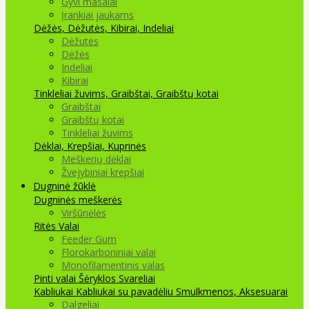
Gyvi masalai
Įrankiai jaukams
Dėžės, Dėžutės, Kibirai, Indeliai
Dėžutės
Dėžės
Indeliai
Kibirai
Tinkleliai žuvims, Graibštai, Graibštų kotai
Graibštai
Graibštų kotai
Tinkleliai žuvims
Dėklai, Krepšiai, Kuprinės
Meškerių dėklai
Žvejybiniai krepšiai
Dugninė žūklė
Dugninės meškerės
Viršūnėlės
Ritės
Valai
Feeder Gum
Florokarboniniai valai
Monofilamentinis valas
Pinti valai
Šėryklos
Svareliai
Kabliukai
Kabliukai su pavadėliu
Smulkmenos, Aksesuarai
Dalgeliai