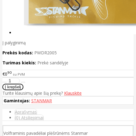
Į palyginimą
Prekės kodas:
PWDR2005
Turimas kiekis:
Prekė sandėlyje
90
€0
su PVM
Turite klausimų apie šią prekę?
Klauskite
Gamintojas:
STANMAR
Aprašymas
(0) Atsiliepimai
Volframinis pavadėliai plėšrūnėms Stanmar