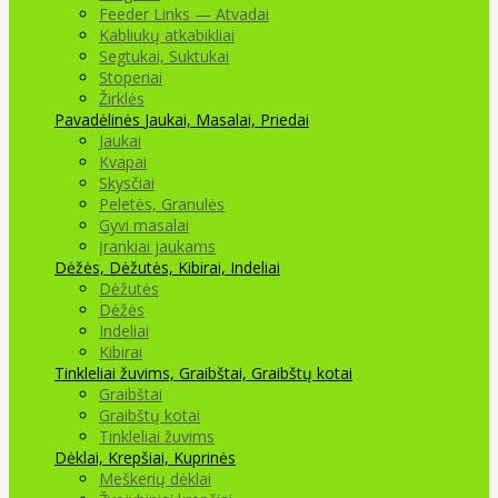
Feeder Links — Atvadai
Kabliukų atkabikliai
Segtukai, Suktukai
Stoperiai
Žirklės
Pavadėlinės
Jaukai, Masalai, Priedai
Jaukai
Kvapai
Skysčiai
Peletės, Granulės
Gyvi masalai
Įrankiai jaukams
Dėžės, Dėžutės, Kibirai, Indeliai
Dėžutės
Dėžės
Indeliai
Kibirai
Tinkleliai žuvims, Graibštai, Graibštų kotai
Graibštai
Graibštų kotai
Tinkleliai žuvims
Dėklai, Krepšiai, Kuprinės
Meškerių dėklai