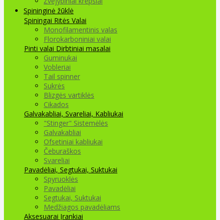
Žvejybiniai krepšiai
Spininginė žūklė
Spiningai
Ritės
Valai
Monofilamentinis valas
Florokarboniniai valai
Pinti valai
Dirbtiniai masalai
Guminukai
Vobleriai
Tail spinner
Sukrės
Blizgės vartiklės
Cikados
Galvakabliai, Svareliai, Kabliukai
"Stinger" Sistemėlės
Galvakabliai
Ofsetiniai kabliukai
Čeburaškos
Svareliai
Pavadėliai, Segtukai, Suktukai
Spyruoklės
Pavadėliai
Segtukai, Suktukai
Medžiagos pavadėliams
Aksesuarai Įrankiai