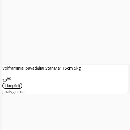
Volframiniai pavadėliai StanMar 15cm 5kg
..
90
€0
Į palyginimą