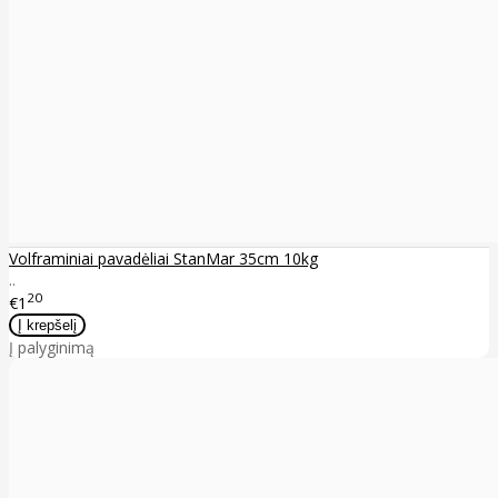
Volframiniai pavadėliai StanMar 35cm 10kg
..
20
€1
Į palyginimą