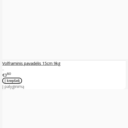
Volframinis pavadėlis 15cm 9kg
..
80
€3
Į palyginimą