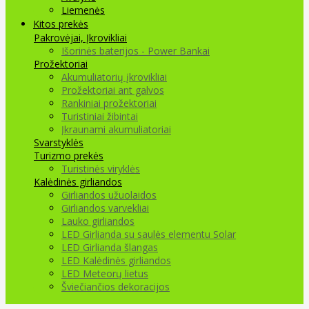
Liemenės
Kitos prekės
Pakrovėjai, Įkrovikliai
Išorinės baterijos - Power Bankai
Prožektoriai
Akumuliatorių įkrovikliai
Prožektoriai ant galvos
Rankiniai prožektoriai
Turistiniai žibintai
Įkraunami akumuliatoriai
Svarstyklės
Turizmo prekės
Turistinės viryklės
Kalėdinės girliandos
Girliandos užuolaidos
Girliandos varvekliai
Lauko girliandos
LED Girlianda su saulės elementu Solar
LED Girlianda šlangas
LED Kalėdinės girliandos
LED Meteorų lietus
Šviečiančios dekoracijos