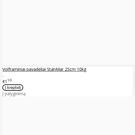
Volframiniai pavadėliai StanMar 25cm 10kg
..
10
€1
Į palyginimą