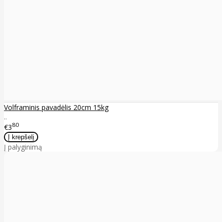
Volframinis pavadėlis 20cm 15kg
..
80
€3
Į palyginimą