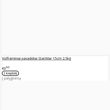
Volframiniai pavadėliai StanMar 15cm 2.5kg
..
90
€0
Į palyginimą