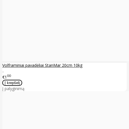
Volframiniai pavadėliai StanMar 20cm 10kg
..
00
€1
Į palyginimą