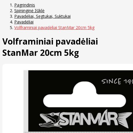
Pagrindinis
Spininginė žūklė
Pavadėliai, Segtukai, Suktukai
Pavadėliai
Volframiniai pavadėliai StanMar 20cm 5kg
Volframiniai pavadėliai
StanMar 20cm 5kg