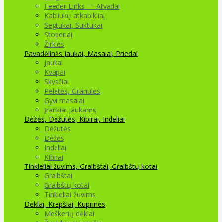
Feeder Links — Atvadai
Kabliukų atkabikliai
Segtukai, Suktukai
Stoperiai
Žirklės
Pavadėlinės
Jaukai, Masalai, Priedai
Jaukai
Kvapai
Skysčiai
Peletės, Granulės
Gyvi masalai
Įrankiai jaukams
Dėžės, Dėžutės, Kibirai, Indeliai
Dėžutės
Dėžės
Indeliai
Kibirai
Tinkleliai žuvims, Graibštai, Graibštų kotai
Graibštai
Graibštų kotai
Tinkleliai žuvims
Dėklai, Krepšiai, Kuprinės
Meškerių dėklai