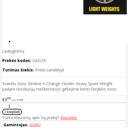
Į palyginimą
Prekės kodas:
GAD24
Turimas kiekis:
Prekė sandėlyje
Svarelis Guru Slimline X-Change Feeder Heavy Spare Weight
padarė revoliuciją meškeriotojo gebėjime keisti šėryklos svorį.
99
€3
su PVM
Turite klausimų apie šią prekę?
Klauskite
Gamintojas:
GURU