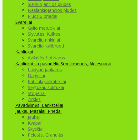
Slankiojančios plūdės
Neslankiojančios plūdės
Plūdžių priedai
Svareliai
Gylio matuokliai
Slyvutės, Kulkos
Svarelių rinkiniai
Svareliai kalibruoti
Kabliukai
Avižėlės žiobriams
Kabliukai su pavadėliu
Smulkmenos, Aksesuarai
Laidynė jaukams
Dalgeliai
Kabliukų atkabikliai
Segtukai, suktukai
Stoperiai
Žirklės
Pavadėlinės, Lanksteliai
Jaukai, Masalai, Priedai
Jaukai
Kvapai
Skysčiai
Peletės, Granulės