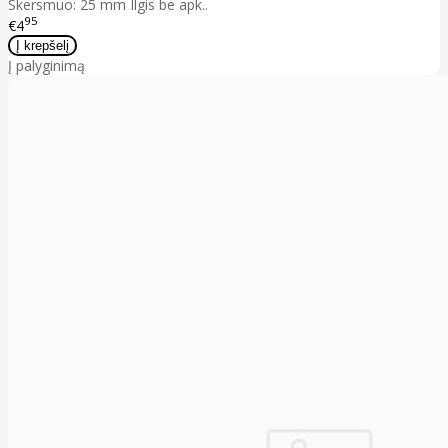
Skersmuo: 25 mm Ilgis be apk..
95
€4
Į palyginimą