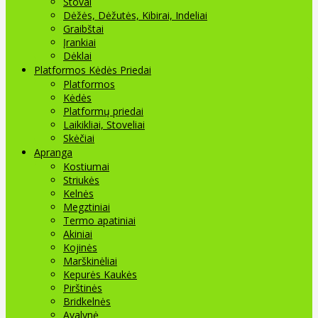
Stovai
Dėžės, Dėžutės, Kibirai, Indeliai
Graibštai
Įrankiai
Dėklai
Platformos Kėdės Priedai
Platformos
Kėdės
Platformų priedai
Laikikliai, Stoveliai
Skėčiai
Apranga
Kostiumai
Striukės
Kelnės
Megztiniai
Termo apatiniai
Akiniai
Kojinės
Marškinėliai
Kepurės Kaukės
Pirštinės
Bridkelnės
Avalynė