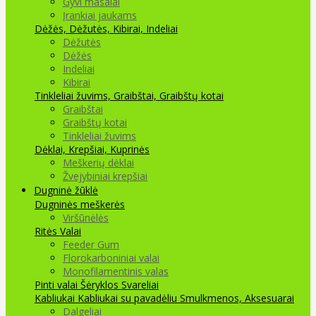
Gyvi masalai
Įrankiai jaukams
Dėžės, Dėžutės, Kibirai, Indeliai
Dėžutės
Dėžės
Indeliai
Kibirai
Tinkleliai žuvims, Graibštai, Graibštų kotai
Graibštai
Graibštų kotai
Tinkleliai žuvims
Dėklai, Krepšiai, Kuprinės
Meškerių dėklai
Žvejybiniai krepšiai
Dugninė žūklė
Dugninės meškerės
Viršūnėlės
Ritės
Valai
Feeder Gum
Florokarboniniai valai
Monofilamentinis valas
Pinti valai
Šėryklos
Svareliai
Kabliukai
Kabliukai su pavadėliu
Smulkmenos, Aksesuarai
Dalgeliai