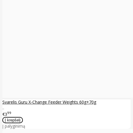
Svarelis Guru X-Change Feeder Weights 60g+70g
..
99
€3
Į palyginimą