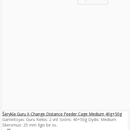
Šėrykla Guru X-Change Distance Feeder Cage Medium 40g+50g
Gamintojas: Guru Kiekis: 2 vnt Svoris: 40+50g Dydis: Medium
Skersmuo: 25 mm Ilgis be sv..
95