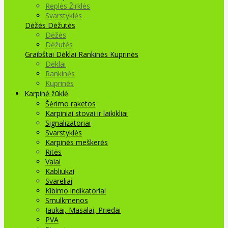
Replės Žirklės
Svarstyklės
Dėžės Dėžutės
Dėžės
Dėžutės
Graibštai
Dėklai Rankinės Kuprinės
Dėklai
Rankinės
Kuprinės
Karpinė žūklė
Šėrimo raketos
Karpiniai stovai ir laikikliai
Signalizatoriai
Svarstyklės
Karpinės meškerės
Ritės
Valai
Kabliukai
Svareliai
Kibimo indikatoriai
Smulkmenos
Jaukai, Masalai, Priedai
PVA