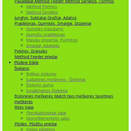
Pavadėliai Method Feeder
Method Šėryklos, Formos
Method Formos
Method Šėryklos
Jungtys, Suktukai
Grąžtai, Adatos
Praplėtėjas, Gumytės, Smaigai, Stoperiai
Gumelės masalams
Gumyčių prapletėjas
Masalų stoperiai, Pushstop
Smaigai, Adatėlės
Peletės, Granulės
Method Feeder priedai
Plūdinė žūklė
Štekeris
Rolikas stekeriui
Sudurtinės meškerės - Štekeriai
Štekerio guma
Smulkmenos štekeriui
Boloninės meškerės
Match tipo meškerės
Sportinės
meškerės
Ritės
Valai
Florokarboniniai valai
Monofilamentinis valas
Plūdės, Plūdžių priedai
Dėklai plūdėms