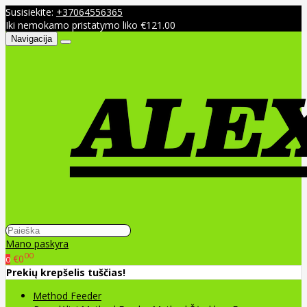
Susisiekite:
+37064556365
Iki nemokamo pristatymo liko €121.00
Navigacija
Mano paskyra
00
€0
0
Prekių krepšelis tuščias!
Method Feeder