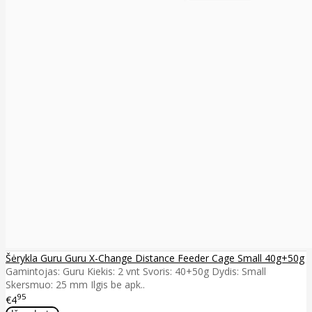
Šėrykla Guru Guru X-Change Distance Feeder Cage Small 40g+50g
Gamintojas: Guru Kiekis: 2 vnt Svoris: 40+50g Dydis: Small
Skersmuo: 25 mm Ilgis be apk..
95
€4