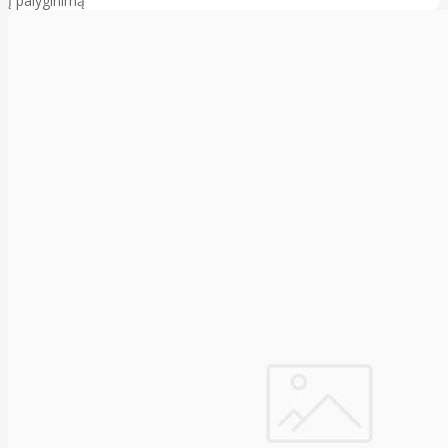
Į palyginimą