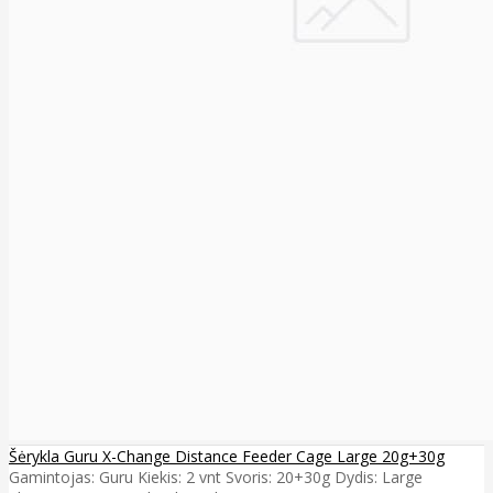
Šėrykla Guru X-Change Distance Feeder Cage Large 20g+30g
Gamintojas: Guru Kiekis: 2 vnt Svoris: 20+30g Dydis: Large