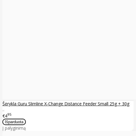
Šėrykla Guru Slimline X-Change Distance Feeder Small 25g + 30g
..
95
€4
Į palyginimą