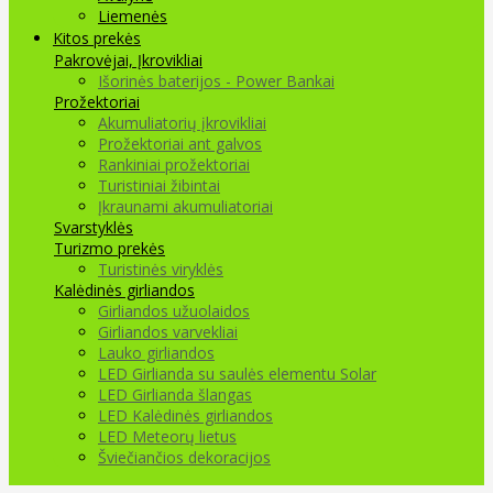
Liemenės
Kitos prekės
Pakrovėjai, Įkrovikliai
Išorinės baterijos - Power Bankai
Prožektoriai
Akumuliatorių įkrovikliai
Prožektoriai ant galvos
Rankiniai prožektoriai
Turistiniai žibintai
Įkraunami akumuliatoriai
Svarstyklės
Turizmo prekės
Turistinės viryklės
Kalėdinės girliandos
Girliandos užuolaidos
Girliandos varvekliai
Lauko girliandos
LED Girlianda su saulės elementu Solar
LED Girlianda šlangas
LED Kalėdinės girliandos
LED Meteorų lietus
Šviečiančios dekoracijos