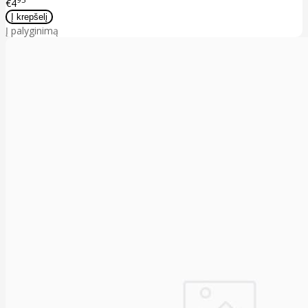
€4
Į palyginimą