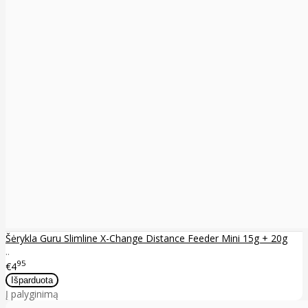
Šėrykla Guru Slimline X-Change Distance Feeder Mini 15g + 20g
..
95
€4
Į palyginimą