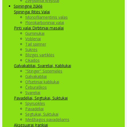
Žvejybiniai krepšiai
Spininginė žūklė
Spiningai
Ritės
Valai
Monofilamentinis valas
Florokarboniniai valai
Pinti valai
Dirbtiniai masalai
Guminukai
Vobleriai
Tail spinner
Sukrės
Blizgės vartiklės
Cikados
Galvakabliai, Svareliai, Kabliukai
"Stinger" Sistemėlės
Galvakabliai
Ofsetiniai kabliukai
Čeburaškos
Svareliai
Pavadėliai, Segtukai, Suktukai
Spyruoklės
Pavadėliai
Segtukai, Suktukai
Medžiagos pavadėliams
Aksesuarai Įrankiai