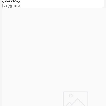
Į palyginimą