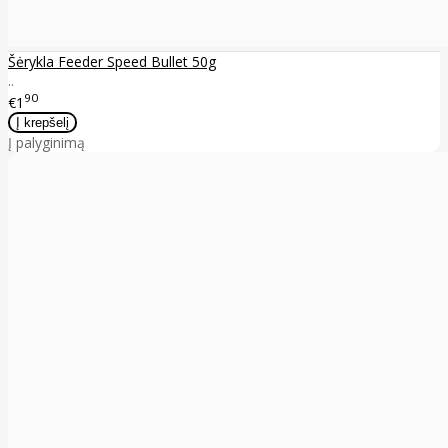
Šėrykla Feeder Speed Bullet 50g
..
90
€1
Į palyginimą