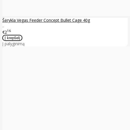
Šėrykla Vegas Feeder Concept Bullet Cage 40g
..
16
€2
Į palyginimą