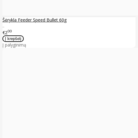
Šėrykla Feeder Speed Bullet 60g
..
00
€2
Į palyginimą