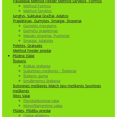
Pavadėliai Method Feeder
Method Šėryklos, Formos
Method Formos
Method Šėryklos
Jungtys, Suktukai
Grąžtai, Adatos
Praplėtėjas, Gumytės, Smaigai, Stoperiai
Gumelės masalams
Gumyčių prapletėjas
Masalų stoperiai, Pushstop
Smaigai, Adatėlės
Peletės, Granulės
Method Feeder priedai
Plūdinė žūklė
Štekeris
Rolikas stekeriui
Sudurtinės meškerės - Štekeriai
Štekerio guma
Smulkmenos štekeriui
Boloninės meškerės
Match tipo meškerės
Sportinės
meškerės
Ritės
Valai
Florokarboniniai valai
Monofilamentinis valas
Plūdės, Plūdžių priedai
Dėklai plūdėms