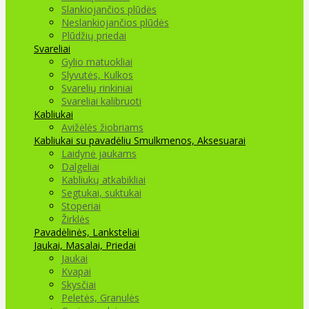
Slankiojančios plūdės
Neslankiojančios plūdės
Plūdžių priedai
Svareliai
Gylio matuokliai
Slyvutės, Kulkos
Svarelių rinkiniai
Svareliai kalibruoti
Kabliukai
Avižėlės žiobriams
Kabliukai su pavadėliu
Smulkmenos, Aksesuarai
Laidynė jaukams
Dalgeliai
Kabliukų atkabikliai
Segtukai, suktukai
Stoperiai
Žirklės
Pavadėlinės, Lanksteliai
Jaukai, Masalai, Priedai
Jaukai
Kvapai
Skysčiai
Peletės, Granulės