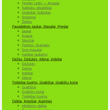
Feeder Links — Atvadai
Kabliukų atkabikliai
Segtukai, Suktukai
Stoperiai
Žirklės
Pavadėlinės
Jaukai, Masalai, Priedai
Jaukai
Kvapai
Skysčiai
Peletės, Granulės
Gyvi masalai
Įrankiai jaukams
Dėžės, Dėžutės, Kibirai, Indeliai
Dėžutės
Dėžės
Indeliai
Kibirai
Tinkleliai žuvims, Graibštai, Graibštų kotai
Graibštai
Graibštų kotai
Tinkleliai žuvims
Dėklai, Krepšiai, Kuprinės
Meškerių dėklai