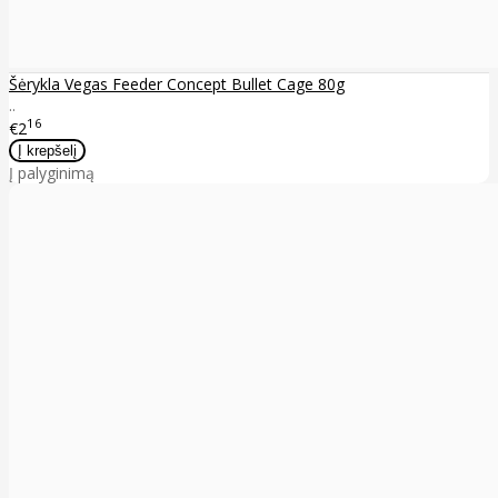
Šėrykla Vegas Feeder Concept Bullet Cage 80g
..
16
€2
Į palyginimą