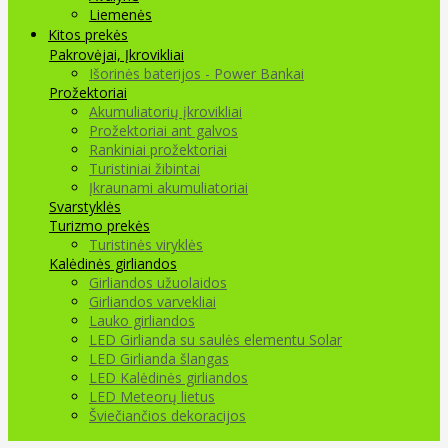
Liemenės
Kitos prekės
Pakrovėjai, Įkrovikliai
Išorinės baterijos - Power Bankai
Prožektoriai
Akumuliatorių įkrovikliai
Prožektoriai ant galvos
Rankiniai prožektoriai
Turistiniai žibintai
Įkraunami akumuliatoriai
Svarstyklės
Turizmo prekės
Turistinės viryklės
Kalėdinės girliandos
Girliandos užuolaidos
Girliandos varvekliai
Lauko girliandos
LED Girlianda su saulės elementu Solar
LED Girlianda šlangas
LED Kalėdinės girliandos
LED Meteorų lietus
Šviečiančios dekoracijos