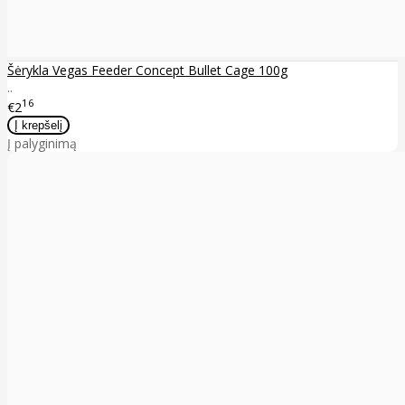
Šėrykla Vegas Feeder Concept Bullet Cage 100g
..
16
€2
Į palyginimą