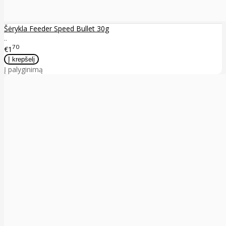
Šėrykla Feeder Speed Bullet 30g
..
70
€1
Į palyginimą