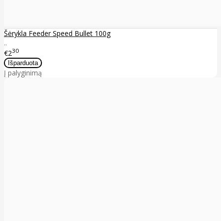
Šėrykla Feeder Speed Bullet 100g
..
30
€2
Į palyginimą