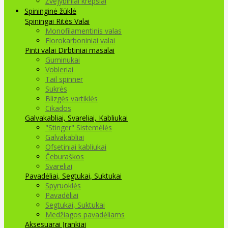
Žvejybiniai krepšiai
Spininginė žūklė
Spiningai
Ritės
Valai
Monofilamentinis valas
Florokarboniniai valai
Pinti valai
Dirbtiniai masalai
Guminukai
Vobleriai
Tail spinner
Sukrės
Blizgės vartiklės
Cikados
Galvakabliai, Svareliai, Kabliukai
"Stinger" Sistemėlės
Galvakabliai
Ofsetiniai kabliukai
Čeburaškos
Svareliai
Pavadėliai, Segtukai, Suktukai
Spyruoklės
Pavadėliai
Segtukai, Suktukai
Medžiagos pavadėliams
Aksesuarai Įrankiai