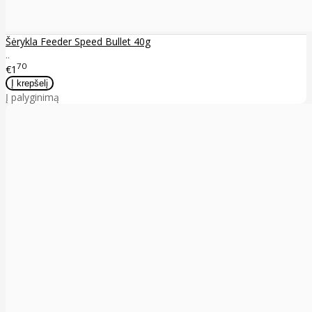
Šėrykla Feeder Speed Bullet 40g
..
70
€1
Į palyginimą