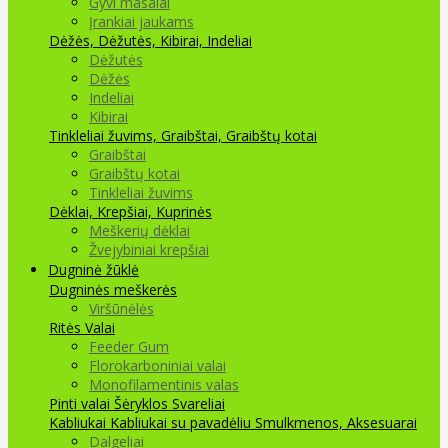
Gyvi masalai
Įrankiai jaukams
Dėžės, Dėžutės, Kibirai, Indeliai
Dėžutės
Dėžės
Indeliai
Kibirai
Tinkleliai žuvims, Graibštai, Graibštų kotai
Graibštai
Graibštų kotai
Tinkleliai žuvims
Dėklai, Krepšiai, Kuprinės
Meškerių dėklai
Žvejybiniai krepšiai
Dugninė žūklė
Dugninės meškerės
Viršūnėlės
Ritės
Valai
Feeder Gum
Florokarboniniai valai
Monofilamentinis valas
Pinti valai
Šėryklos
Svareliai
Kabliukai
Kabliukai su pavadėliu
Smulkmenos, Aksesuarai
Dalgeliai