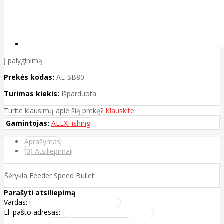
Į palyginimą
Prekės kodas:
AL-SB80
Turimas kiekis:
Išparduota
Turite klausimų apie šią prekę?
Klauskite
Gamintojas:
ALEXFishing
Aprašymas
(0) Atsiliepimai
Šėrykla Feeder Speed Bullet
Parašyti atsiliepimą
Vardas:
El. pašto adresas: