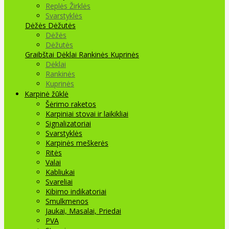
Replės Žirklės
Svarstyklės
Dėžės Dėžutės
Dėžės
Dėžutės
Graibštai
Dėklai Rankinės Kuprinės
Dėklai
Rankinės
Kuprinės
Karpinė žūklė
Šėrimo raketos
Karpiniai stovai ir laikikliai
Signalizatoriai
Svarstyklės
Karpinės meškerės
Ritės
Valai
Kabliukai
Svareliai
Kibimo indikatoriai
Smulkmenos
Jaukai, Masalai, Priedai
PVA