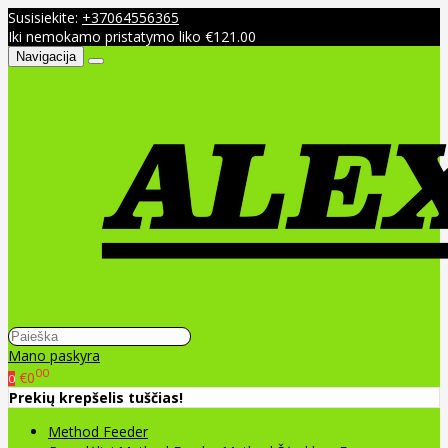
Susisiekite:
+37064556365
Iki nemokamo pristatymo liko €121.00
Navigacija
Mano paskyra
00
€0
0
Prekių krepšelis tuščias!
Method Feeder