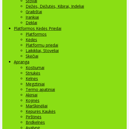
Stovai
Dėžės, Dėžutės, Kibirai, Indeliai
Graibštai
Įrankiai
Dėklai
Platformos Kėdės Priedai
Platformos
Kėdės
Platformų priedai
Laikikliai, Stoveliai
Skėčiai
Apranga
Kostiumai
Striukės
Kelnės
Megztiniai
Termo apatiniai
Akiniai
Kojinės
Marškinėliai
Kepurės Kaukės
Pirštinės
Bridkelnės
Avalynė