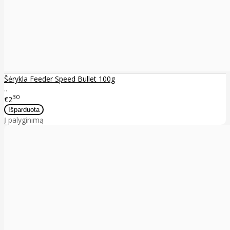
Šėrykla Feeder Speed Bullet 100g
..
30
€2
Į palyginimą