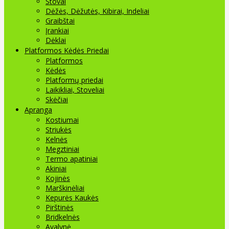
Stovai
Dėžės, Dėžutės, Kibirai, Indeliai
Graibštai
Įrankiai
Dėklai
Platformos Kėdės Priedai
Platformos
Kėdės
Platformų priedai
Laikikliai, Stoveliai
Skėčiai
Apranga
Kostiumai
Striukės
Kelnės
Megztiniai
Termo apatiniai
Akiniai
Kojinės
Marškinėliai
Kepurės Kaukės
Pirštinės
Bridkelnės
Avalynė