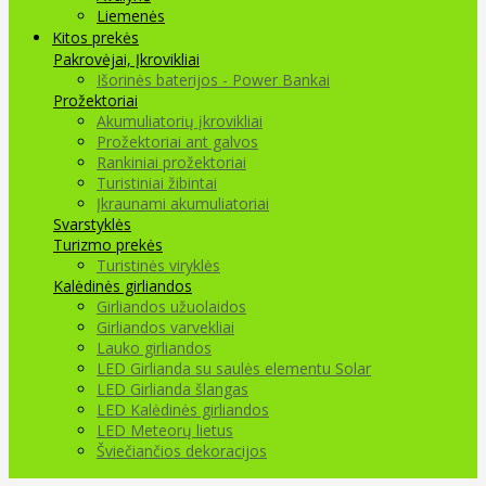
Liemenės
Kitos prekės
Pakrovėjai, Įkrovikliai
Išorinės baterijos - Power Bankai
Prožektoriai
Akumuliatorių įkrovikliai
Prožektoriai ant galvos
Rankiniai prožektoriai
Turistiniai žibintai
Įkraunami akumuliatoriai
Svarstyklės
Turizmo prekės
Turistinės viryklės
Kalėdinės girliandos
Girliandos užuolaidos
Girliandos varvekliai
Lauko girliandos
LED Girlianda su saulės elementu Solar
LED Girlianda šlangas
LED Kalėdinės girliandos
LED Meteorų lietus
Šviečiančios dekoracijos