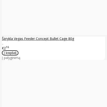
Šėrykla Vegas Feeder Concept Bullet Cage 80g
..
16
€2
Į palyginimą