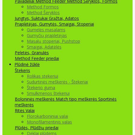
Pavadėliai Method Feeder
Method Šėryklos, Formos
Method Formos
Method Šėryklos
Jungtys, Suktukai
Grąžtai, Adatos
Praplėtėjas, Gumytės, Smaigai, Stoperiai
Gumelės masalams
Gumyčių prapletėjas
Masalų stoperiai, Pushstop
Smaigai, Adatėlės
Peletės, Granulės
Method Feeder priedai
Plūdinė žūklė
Štekeris
Rolikas stekeriui
Sudurtinės meškerės - Štekeriai
Štekerio guma
Smulkmenos štekeriui
Boloninės meškerės
Match tipo meškerės
Sportinės
meškerės
Ritės
Valai
Florokarboniniai valai
Monofilamentinis valas
Plūdės, Plūdžių priedai
Dėklai plūdėms