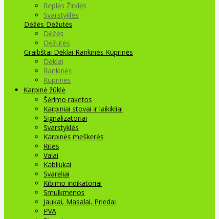
Replės Žirklės
Svarstyklės
Dėžės Dėžutės
Dėžės
Dėžutės
Graibštai
Dėklai Rankinės Kuprinės
Dėklai
Rankinės
Kuprinės
Karpinė žūklė
Šėrimo raketos
Karpiniai stovai ir laikikliai
Signalizatoriai
Svarstyklės
Karpinės meškerės
Ritės
Valai
Kabliukai
Svareliai
Kibimo indikatoriai
Smulkmenos
Jaukai, Masalai, Priedai
PVA