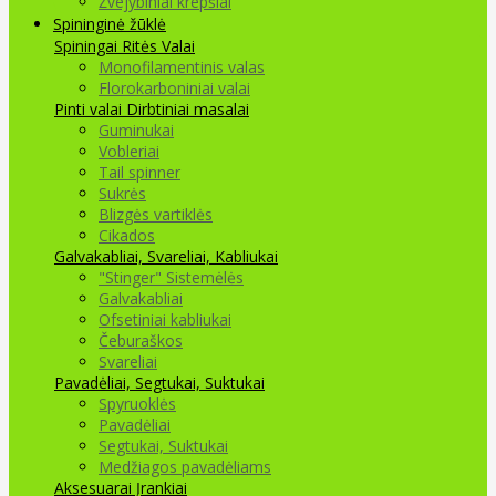
Žvejybiniai krepšiai
Spininginė žūklė
Spiningai
Ritės
Valai
Monofilamentinis valas
Florokarboniniai valai
Pinti valai
Dirbtiniai masalai
Guminukai
Vobleriai
Tail spinner
Sukrės
Blizgės vartiklės
Cikados
Galvakabliai, Svareliai, Kabliukai
"Stinger" Sistemėlės
Galvakabliai
Ofsetiniai kabliukai
Čeburaškos
Svareliai
Pavadėliai, Segtukai, Suktukai
Spyruoklės
Pavadėliai
Segtukai, Suktukai
Medžiagos pavadėliams
Aksesuarai Įrankiai