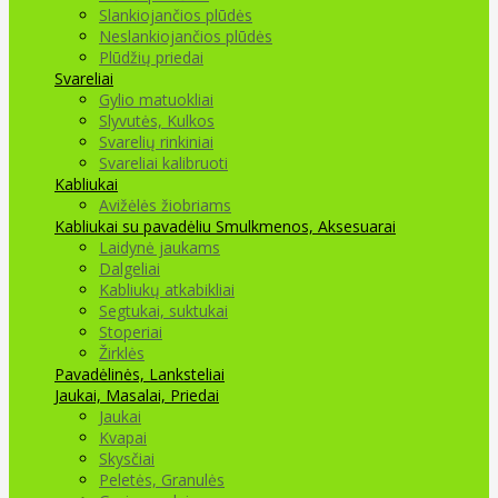
Slankiojančios plūdės
Neslankiojančios plūdės
Plūdžių priedai
Svareliai
Gylio matuokliai
Slyvutės, Kulkos
Svarelių rinkiniai
Svareliai kalibruoti
Kabliukai
Avižėlės žiobriams
Kabliukai su pavadėliu
Smulkmenos, Aksesuarai
Laidynė jaukams
Dalgeliai
Kabliukų atkabikliai
Segtukai, suktukai
Stoperiai
Žirklės
Pavadėlinės, Lanksteliai
Jaukai, Masalai, Priedai
Jaukai
Kvapai
Skysčiai
Peletės, Granulės