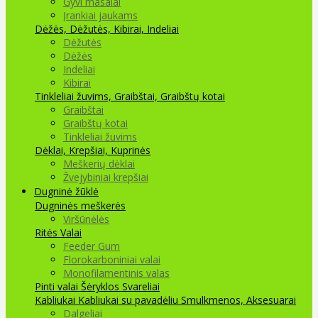
Gyvi masalai
Įrankiai jaukams
Dėžės, Dėžutės, Kibirai, Indeliai
Dėžutės
Dėžės
Indeliai
Kibirai
Tinkleliai žuvims, Graibštai, Graibštų kotai
Graibštai
Graibštų kotai
Tinkleliai žuvims
Dėklai, Krepšiai, Kuprinės
Meškerių dėklai
Žvejybiniai krepšiai
Dugninė žūklė
Dugninės meškerės
Viršūnėlės
Ritės
Valai
Feeder Gum
Florokarboniniai valai
Monofilamentinis valas
Pinti valai
Šėryklos
Svareliai
Kabliukai
Kabliukai su pavadėliu
Smulkmenos, Aksesuarai
Dalgeliai