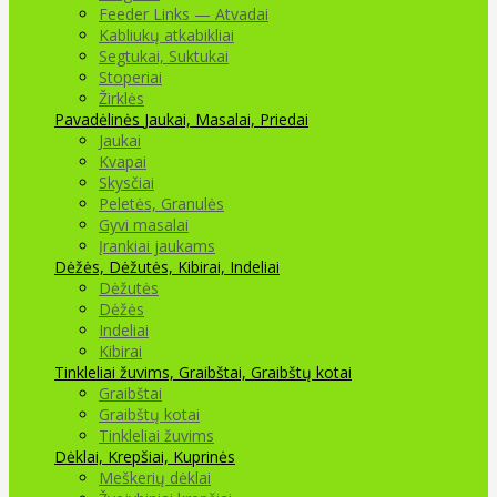
Feeder Links — Atvadai
Kabliukų atkabikliai
Segtukai, Suktukai
Stoperiai
Žirklės
Pavadėlinės
Jaukai, Masalai, Priedai
Jaukai
Kvapai
Skysčiai
Peletės, Granulės
Gyvi masalai
Įrankiai jaukams
Dėžės, Dėžutės, Kibirai, Indeliai
Dėžutės
Dėžės
Indeliai
Kibirai
Tinkleliai žuvims, Graibštai, Graibštų kotai
Graibštai
Graibštų kotai
Tinkleliai žuvims
Dėklai, Krepšiai, Kuprinės
Meškerių dėklai