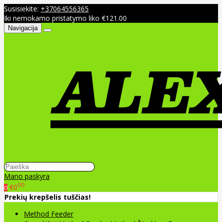
Susisiekite:
+37064556365
Iki nemokamo pristatymo liko €121.00
Navigacija
Mano paskyra
00
€0
0
Prekių krepšelis tuščias!
Method Feeder