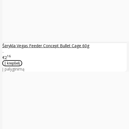
Šėrykla Vegas Feeder Concept Bullet Cage 60g
..
16
€2
Į palyginimą