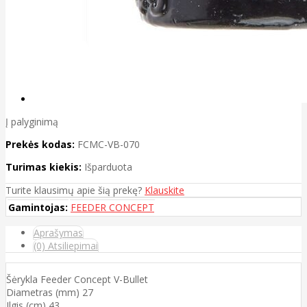
Į palyginimą
Prekės kodas:
FCMC-VB-070
Turimas kiekis:
Išparduota
Turite klausimų apie šią prekę?
Klauskite
Gamintojas:
FEEDER CONCEPT
Aprašymas
(0) Atsiliepimai
Šėrykla Feeder Concept V-Bullet
Diametras (mm) 27
Ilgis (cm) 43