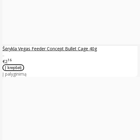
Šėrykla Vegas Feeder Concept Bullet Cage 40g
..
16
€2
Į palyginimą