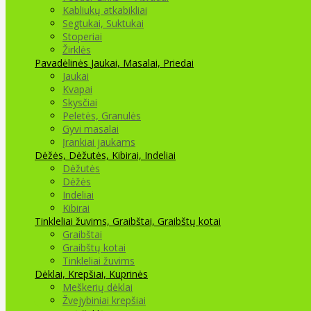
Kabliukų atkabikliai
Segtukai, Suktukai
Stoperiai
Žirklės
Pavadėlinės
Jaukai, Masalai, Priedai
Jaukai
Kvapai
Skysčiai
Peletės, Granulės
Gyvi masalai
Įrankiai jaukams
Dėžės, Dėžutės, Kibirai, Indeliai
Dėžutės
Dėžės
Indeliai
Kibirai
Tinkleliai žuvims, Graibštai, Graibštų kotai
Graibštai
Graibštų kotai
Tinkleliai žuvims
Dėklai, Krepšiai, Kuprinės
Meškerių dėklai
Žvejybiniai krepšiai