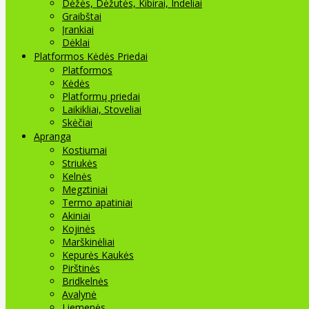
Dėžės, Dėžutės, Kibirai, Indeliai
Graibštai
Įrankiai
Dėklai
Platformos Kėdės Priedai
Platformos
Kėdės
Platformų priedai
Laikikliai, Stoveliai
Skėčiai
Apranga
Kostiumai
Striukės
Kelnės
Megztiniai
Termo apatiniai
Akiniai
Kojinės
Marškinėliai
Kepurės Kaukės
Pirštinės
Bridkelnės
Avalynė
Liemenės