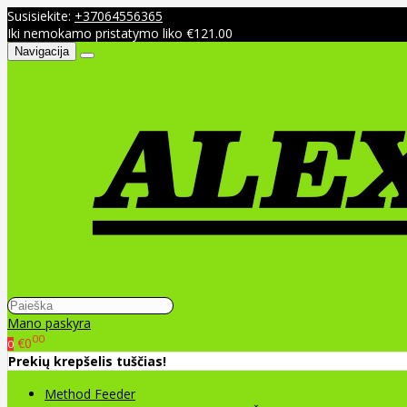
Susisiekite:
+37064556365
Iki nemokamo pristatymo liko €121.00
Navigacija
Mano paskyra
00
€0
0
Prekių krepšelis tuščias!
Method Feeder