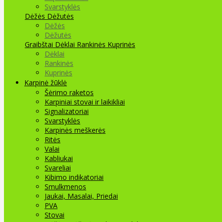
Svarstyklės
Dėžės Dėžutės
Dėžės
Dėžutės
Graibštai
Dėklai Rankinės Kuprinės
Dėklai
Rankinės
Kuprinės
Karpinė žūklė
Šėrimo raketos
Karpiniai stovai ir laikikliai
Signalizatoriai
Svarstyklės
Karpinės meškerės
Ritės
Valai
Kabliukai
Svareliai
Kibimo indikatoriai
Smulkmenos
Jaukai, Masalai, Priedai
PVA
Stovai