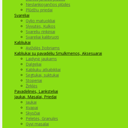
Neslankiojančios plūdės
Plūdžių priedai
Svareliai
Gylio matuokliai
Slyvutės, Kulkos
Svarelių rinkiniai
Svareliai kalibruoti
Kabliukai
Avižėlės žiobriams
Kabliukai su pavadėliu
Smulkmenos, Aksesuarai
Laidynė jaukams
Dalgeliai
Kabliukų atkabikliai
Segtukai, suktukai
Stoperiai
Žirklės
Pavadėlinės, Lanksteliai
Jaukai, Masalai, Priedai
Jaukai
Kvapai
Skysčiai
Peletės, Granulės
Gyvi masalai