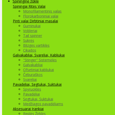
Spininginė žūklė
Spiningai
Ritės
Valai
Monofilamentinis valas
Florokarboniniai valai
Pinti valai
Dirbtiniai masalai
Guminukai
Vobleriai
Tail spinner
Sukrės
Blizgės vartiklės
Cikados
Galvakabliai, Svareliai, Kabliukai
"Stinger" Sistemėlės
Galvakabliai
Ofsetiniai kabliukai
Čeburaškos
Svareliai
Pavadėliai, Segtukai, Suktukai
Spyruoklės
Pavadėliai
Segtukai, Suktukai
Medžiagos pavadėliams
Aksesuarai Įrankiai
Replės Žirklės