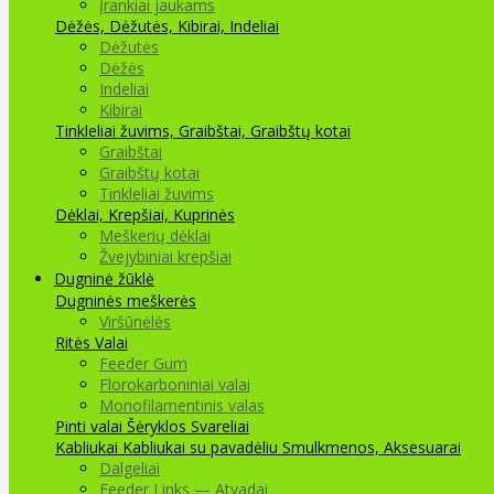
Įrankiai jaukams
Dėžės, Dėžutės, Kibirai, Indeliai
Dėžutės
Dėžės
Indeliai
Kibirai
Tinkleliai žuvims, Graibštai, Graibštų kotai
Graibštai
Graibštų kotai
Tinkleliai žuvims
Dėklai, Krepšiai, Kuprinės
Meškerių dėklai
Žvejybiniai krepšiai
Dugninė žūklė
Dugninės meškerės
Viršūnėlės
Ritės
Valai
Feeder Gum
Florokarboniniai valai
Monofilamentinis valas
Pinti valai
Šėryklos
Svareliai
Kabliukai
Kabliukai su pavadėliu
Smulkmenos, Aksesuarai
Dalgeliai
Feeder Links — Atvadai