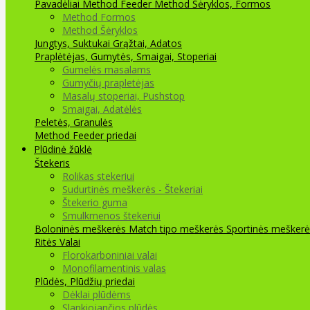
Pavadėliai Method Feeder
Method Šėryklos, Formos
Method Formos
Method Šėryklos
Jungtys, Suktukai
Grąžtai, Adatos
Praplėtėjas, Gumytės, Smaigai, Stoperiai
Gumelės masalams
Gumyčių prapletėjas
Masalų stoperiai, Pushstop
Smaigai, Adatėlės
Peletės, Granulės
Method Feeder priedai
Plūdinė žūklė
Štekeris
Rolikas stekeriui
Sudurtinės meškerės - Štekeriai
Štekerio guma
Smulkmenos štekeriui
Boloninės meškerės
Match tipo meškerės
Sportinės meškerė
Ritės
Valai
Florokarboniniai valai
Monofilamentinis valas
Plūdės, Plūdžių priedai
Dėklai plūdėms
Slankiojančios plūdės