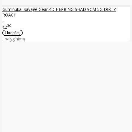
Guminukai Savage Gear 4D HERRING SHAD 9CM 5G DIRTY
ROACH
..
30
€2
Į palyginimą