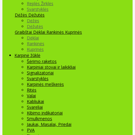
Replės Žirklės
Svarstyklės
Dėžės Dėžutės
Dėžės
Dėžutės
Graibštai
Dėklai Rankinės Kuprinės
Dėklai
Rankinės
Kuprinės
Karpinė žūklė
Šėrimo raketos
Karpiniai stovai ir laikikliai
Signalizatoriai
Svarstyklės
Karpinės meškerės
Ritės
Valai
Kabliukai
Svareliai
Kibimo indikatoriai
Smulkmenos
Jaukai, Masalai, Priedai
PVA