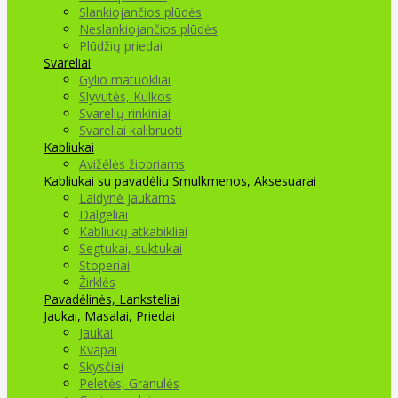
Slankiojančios plūdės
Neslankiojančios plūdės
Plūdžių priedai
Svareliai
Gylio matuokliai
Slyvutės, Kulkos
Svarelių rinkiniai
Svareliai kalibruoti
Kabliukai
Avižėlės žiobriams
Kabliukai su pavadėliu
Smulkmenos, Aksesuarai
Laidynė jaukams
Dalgeliai
Kabliukų atkabikliai
Segtukai, suktukai
Stoperiai
Žirklės
Pavadėlinės, Lanksteliai
Jaukai, Masalai, Priedai
Jaukai
Kvapai
Skysčiai
Peletės, Granulės