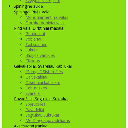
Žvejybiniai krepšiai
Spininginė žūklė
Spiningai
Ritės
Valai
Monofilamentinis valas
Florokarboniniai valai
Pinti valai
Dirbtiniai masalai
Guminukai
Vobleriai
Tail spinner
Sukrės
Blizgės vartiklės
Cikados
Galvakabliai, Svareliai, Kabliukai
"Stinger" Sistemėlės
Galvakabliai
Ofsetiniai kabliukai
Čeburaškos
Svareliai
Pavadėliai, Segtukai, Suktukai
Spyruoklės
Pavadėliai
Segtukai, Suktukai
Medžiagos pavadėliams
Aksesuarai Įrankiai