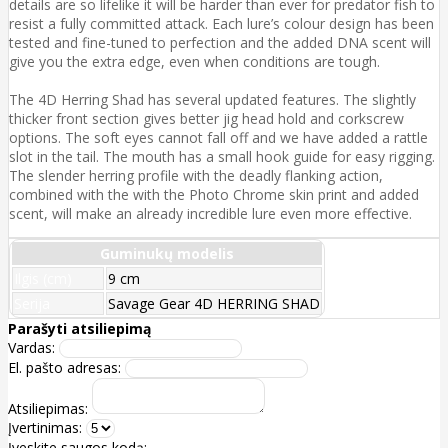
details are so lifelike it will be harder than ever for predator fish to
resist a fully committed attack. Each lure’s colour design has been
tested and fine-tuned to perfection and the added DNA scent will
give you the extra edge, even when conditions are tough.
The 4D Herring Shad has several updated features. The slightly
thicker front section gives better jig head hold and corkscrew
options. The soft eyes cannot fall off and we have added a rattle
slot in the tail. The mouth has a small hook guide for easy rigging.
The slender herring profile with the deadly flanking action,
combined with the with the Photo Chrome skin print and added
scent, will make an already incredible lure even more effective.
Guminukų modelis
Ilgis (cm)
9 cm
Serija
Savage Gear 4D HERRING SHAD
Parašyti atsiliepimą
Vardas:
El. pašto adresas:
Atsiliepimas:
Įvertinimas:
Įveskite saugos kodą: