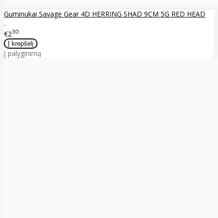
Guminukai Savage Gear 4D HERRING SHAD 9CM 5G RED HEAD
..
30
€2
Į palyginimą