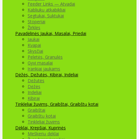
Feeder Links — Atvadai
Kabliukų atkabikliai
Segtukai, Suktukai
Stoperiai
Žirklės
Pavadėlinės
Jaukai, Masalai, Priedai
Jaukai
Kvapai
Skysčiai
Peletės, Granulės
Gyvi masalai
Įrankiai jaukams
Dėžės, Dėžutės, Kibirai, Indeliai
Dėžutės
Dėžės
Indeliai
Kibirai
Tinkleliai žuvims, Graibštai, Graibštų kotai
Graibštai
Graibštų kotai
Tinkleliai žuvims
Dėklai, Krepšiai, Kuprinės
Meškerių dėklai