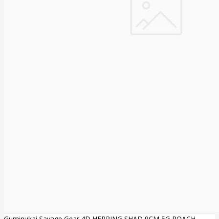
Guminukai Savage Gear 4D HERRING SHAD 9CM 5G ROACH