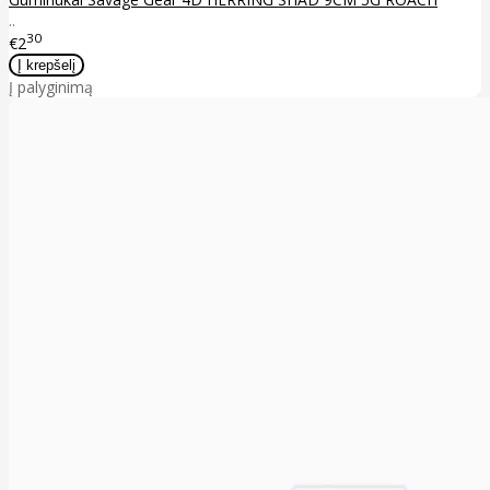
..
30
€2
Į palyginimą