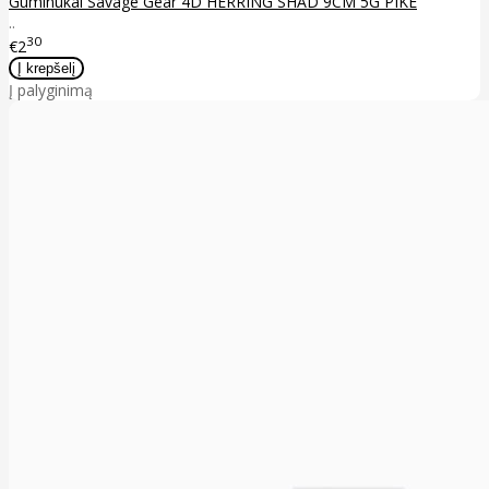
Guminukai Savage Gear 4D HERRING SHAD 9CM 5G PIKE
..
30
€2
Į palyginimą