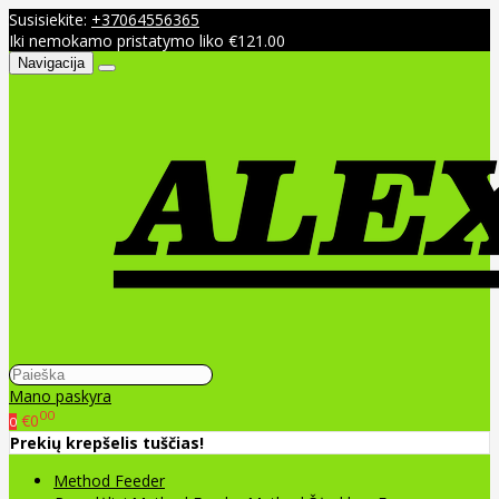
Susisiekite:
+37064556365
Iki nemokamo pristatymo liko €121.00
Navigacija
Mano paskyra
00
€0
0
Prekių krepšelis tuščias!
Method Feeder