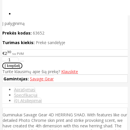
Į palyginimą
Prekės kodas:
63652
Turimas kiekis:
Prekė sandėlyje
30
€2
su PVM
Turite klausimų apie šią prekę?
Klauskite
Gamintojas:
Savage Gear
Aprašymas
Specifikacija
(0) Atsiliepimai
Guminukai Savage Gear 4D HERRING SHAD. With features like our
detailed Photo Chrome skin print and strike provoking scent, we
have created the 4th dimension with this new herring shad. The