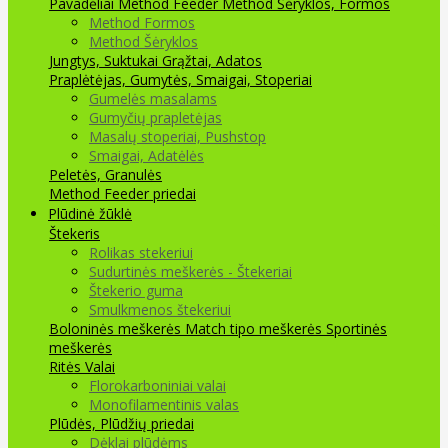
Pavadėliai Method Feeder
Method Šėryklos, Formos
Method Formos
Method Šėryklos
Jungtys, Suktukai
Grąžtai, Adatos
Praplėtėjas, Gumytės, Smaigai, Stoperiai
Gumelės masalams
Gumyčių prapletėjas
Masalų stoperiai, Pushstop
Smaigai, Adatėlės
Peletės, Granulės
Method Feeder priedai
Plūdinė žūklė
Štekeris
Rolikas stekeriui
Sudurtinės meškerės - Štekeriai
Štekerio guma
Smulkmenos štekeriui
Boloninės meškerės
Match tipo meškerės
Sportinės
meškerės
Ritės
Valai
Florokarboniniai valai
Monofilamentinis valas
Plūdės, Plūdžių priedai
Dėklai plūdėms