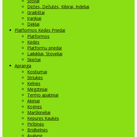
Stovai
Dėžės, Dėžutės, Kibirai, Indeliai
Graibštai
Įrankiai
Dėklai
Platformos Kėdės Priedai
Platformos
Kėdės
Platformų priedai
Laikikliai, Stoveliai
Skėčiai
Apranga
Kostiumai
Striukės
Kelnės
Megztiniai
Termo apatiniai
Akiniai
Kojinės
Marškinėliai
Kepurės Kaukės
Pirštinės
Bridkelnės
Avalynė