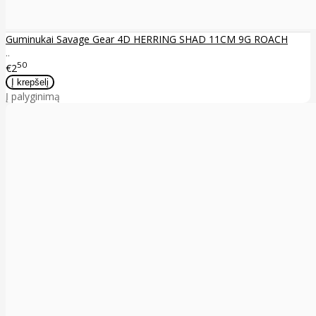
Guminukai Savage Gear 4D HERRING SHAD 11CM 9G ROACH
..
50
€2
Į palyginimą