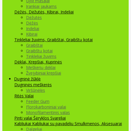
Gyvi masalai
Įrankiai jaukams
Dėžės, Dėžutės, Kibirai, Indeliai
Dėžutės
Dėžės
Indeliai
Kibirai
Tinkleliai žuvims, Graibštai, Graibštų kotai
Graibštai
Graibštų kotai
Tinkleliai žuvims
Dėklai, Krepšiai, Kuprinės
Meškerių dėklai
Žvejybiniai krepšiai
Dugninė žūklė
Dugninės meškerės
Viršūnėlės
Ritės
Valai
Feeder Gum
Florokarboniniai valai
Monofilamentinis valas
Pinti valai
Šėryklos
Svareliai
Kabliukai
Kabliukai su pavadėliu
Smulkmenos, Aksesuarai
Dalgeliai