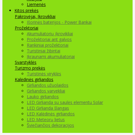
Liemenės
Kitos prekės
Pakrovėjai, Įkrovikliai
Išorinės baterijos - Power Bankai
Prožektoriai
Akumuliatorių įkrovikliai
Prožektoriai ant galvos
Rankiniai prožektoriai
Turistiniai žibintai
Įkraunami akumuliatoriai
Svarstyklės
Turizmo prekės
Turistinės viryklės
Kalėdinės girliandos
Girliandos užuolaidos
Girliandos varvekliai
Lauko girliandos
LED Girlianda su saulės elementu Solar
LED Girlianda šlangas
LED Kalėdinės girliandos
LED Meteorų lietus
Šviečiančios dekoracijos