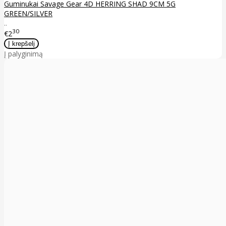
Guminukai Savage Gear 4D HERRING SHAD 9CM 5G
GREEN/SILVER
..
30
€2
Į palyginimą