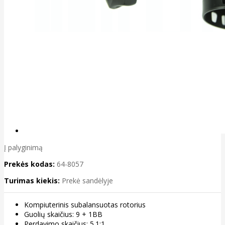
Į palyginimą
Prekės kodas:
64-8057
Turimas kiekis:
Prekė sandėlyje
Kompiuterinis subalansuotas rotorius
Guolių skaičius: 9 + 1BB
Perdavimo skaičius: 5.1:1