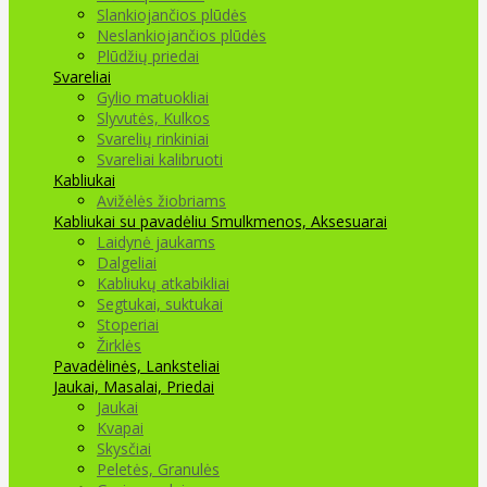
Slankiojančios plūdės
Neslankiojančios plūdės
Plūdžių priedai
Svareliai
Gylio matuokliai
Slyvutės, Kulkos
Svarelių rinkiniai
Svareliai kalibruoti
Kabliukai
Avižėlės žiobriams
Kabliukai su pavadėliu
Smulkmenos, Aksesuarai
Laidynė jaukams
Dalgeliai
Kabliukų atkabikliai
Segtukai, suktukai
Stoperiai
Žirklės
Pavadėlinės, Lanksteliai
Jaukai, Masalai, Priedai
Jaukai
Kvapai
Skysčiai
Peletės, Granulės