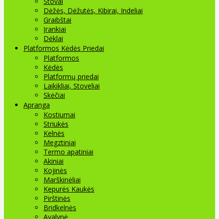
Stovai
Dėžės, Dėžutės, Kibirai, Indeliai
Graibštai
Įrankiai
Dėklai
Platformos Kėdės Priedai
Platformos
Kėdės
Platformų priedai
Laikikliai, Stoveliai
Skėčiai
Apranga
Kostiumai
Striukės
Kelnės
Megztiniai
Termo apatiniai
Akiniai
Kojinės
Marškinėliai
Kepurės Kaukės
Pirštinės
Bridkelnės
Avalynė