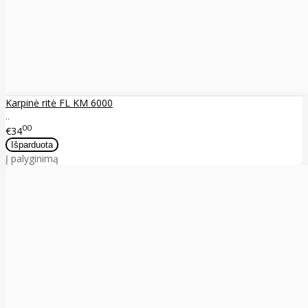
Karpinė ritė FL KM 6000
..
00
€34
Į palyginimą