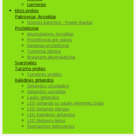
Liemenės
Kitos prekės
Pakrovėjai, Įkrovikliai
Išorinės baterijos - Power Bankai
Prožektoriai
Akumuliatorių įkrovikliai
Prožektoriai ant galvos
Rankiniai prožektoriai
Turistiniai žibintai
Įkraunami akumuliatoriai
Svarstyklės
Turizmo prekės
Turistinės viryklės
Kalėdinės girliandos
Girliandos užuolaidos
Girliandos varvekliai
Lauko girliandos
LED Girlianda su saulės elementu Solar
LED Girlianda šlangas
LED Kalėdinės girliandos
LED Meteorų lietus
Šviečiančios dekoracijos