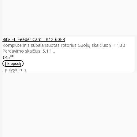
Ritė FL Feeder Carp TB12-60FR
Kompiuterinis subalansuotas rotorius Guolių skaičius: 9 + 1BB
Perdavimo skaičius: 5,1:1 ..
00
€45
Į palyginimą