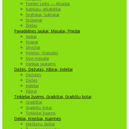
Feeder Links — Atvadai
Kabliukų atkabikliai
Segtukai, Suktukai
Stoperiai
Žirklės
Pavadėlinės
Jaukai, Masalai, Priedai
Jaukai
Kvapai
Skysčiai
Peletės, Granulės
Gyvi masalai
Įrankiai jaukams
Dėžės, Dėžutės, Kibirai, Indeliai
Dėžutės
Dėžės
Indeliai
Kibirai
Tinkleliai žuvims, Graibštai, Graibštų kotai
Graibštai
Graibštų kotai
Tinkleliai žuvims
Dėklai, Krepšiai, Kuprinės
Meškerių dėklai