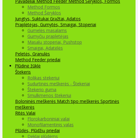
Pavadėliai Method Feeder
Method Šėryklos, Formos
Method Formos
Method Šėryklos
Jungtys, Suktukai
Grąžtai, Adatos
Praplėtėjas, Gumytės, Smaigai, Stoperiai
Gumelės masalams
Gumyčių prapletėjas
Masalų stoperiai, Pushstop
Smaigai, Adatėlės
Peletės, Granulės
Method Feeder priedai
Plūdinė žūklė
Štekeris
Rolikas stekeriui
Sudurtinės meškerės - Štekeriai
Štekerio guma
Smulkmenos štekeriui
Boloninės meškerės
Match tipo meškerės
Sportinės
meškerės
Ritės
Valai
Florokarboniniai valai
Monofilamentinis valas
Plūdės, Plūdžių priedai
Dėklai plūdėms