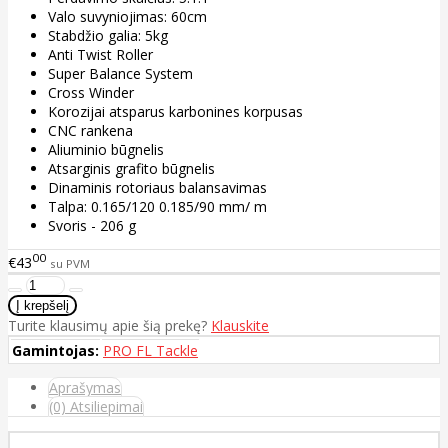
Valo suvyniojimas: 60cm
Stabdžio galia: 5kg
Anti Twist Roller
Super Balance System
Cross Winder
Korozijai atsparus
karbonines korpusas
CNC rankena
Aliuminio būgnelis
Atsarginis grafito būgnelis
Dinaminis rotoriaus balansavimas
Talpa: 0.165/120 0.185/90 mm/ m
Svoris - 206 g
00
€43
su PVM
Turite klausimų apie šią prekę?
Klauskite
Gamintojas:
PRO FL Tackle
Aprašymas
(0) Atsiliepimai