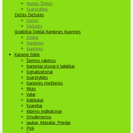
Replės Žirklės
Svarstyklės
Dėžės Dėžutės
Dėžės
Dėžutės
Graibštai
Dėklai Rankinės Kuprinės
Dėklai
Rankinės
Kuprinės
Karpinė žūklė
Šėrimo raketos
Karpiniai stovai ir laikikliai
Signalizatoriai
Svarstyklės
Karpinės meškerės
Ritės
Valai
Kabliukai
Svareliai
Kibimo indikatoriai
Smulkmenos
Jaukai, Masalai, Priedai
PVA