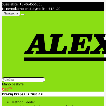
Susisiekite:
+37064556365
Iki nemokamo pristatymo liko €121.00
Navigacija
Mano paskyra
00
€0
0
Prekių krepšelis tuščias!
Method Feeder