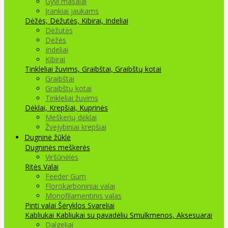
Gyvi masalai
Įrankiai jaukams
Dėžės, Dėžutės, Kibirai, Indeliai
Dėžutės
Dėžės
Indeliai
Kibirai
Tinkleliai žuvims, Graibštai, Graibštų kotai
Graibštai
Graibštų kotai
Tinkleliai žuvims
Dėklai, Krepšiai, Kuprinės
Meškerių dėklai
Žvejybiniai krepšiai
Dugninė žūklė
Dugninės meškerės
Viršūnėlės
Ritės
Valai
Feeder Gum
Florokarboniniai valai
Monofilamentinis valas
Pinti valai
Šėryklos
Svareliai
Kabliukai
Kabliukai su pavadėliu
Smulkmenos, Aksesuarai
Dalgeliai