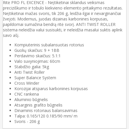
Ritė PRO FL EXCENCE - Neįtikėtinai sklandus veiksmas
preciziškumo ir tobulo kiekvieno elemento pritaikymo rezultatas.
Neįtikėtinai mažas svoris, tik 206 g, leidžia ilgai ir nevarginančiai
žvejoti. Modernus, juodas dizainas karbonines korpusas,
papildomai sumažina bendrą ritė svorį. ANTI TWIST ROLLER
sistema neleidžia valui susisukti, ir neleidžia masalui suktis aplink
savo ašį.
Kompiuterinis subalansuotas rotorius
Guolių skaičius: 9 + 1BB
Perdavimo skaičius: 5.1:1
Valo suvyniojimas: 60cm
Stabdžio galia: 5kg
Anti Twist Roller
Super Balance System
Cross Winder
Korozijai atsparus
karbonines korpusas
CNC rankena
Aliuminio būgnelis
Atsarginis grafito būgnelis
Dinaminis rotoriaus balansavimas
Talpa: 0.165/120 0.185/90 mm/ m
Svoris - 206 g