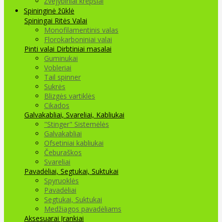
Žvejybiniai krepšiai
Spininginė žūklė
Spiningai
Ritės
Valai
Monofilamentinis valas
Florokarboniniai valai
Pinti valai
Dirbtiniai masalai
Guminukai
Vobleriai
Tail spinner
Sukrės
Blizgės vartiklės
Cikados
Galvakabliai, Svareliai, Kabliukai
"Stinger" Sistemėlės
Galvakabliai
Ofsetiniai kabliukai
Čeburaškos
Svareliai
Pavadėliai, Segtukai, Suktukai
Spyruoklės
Pavadėliai
Segtukai, Suktukai
Medžiagos pavadėliams
Aksesuarai Įrankiai