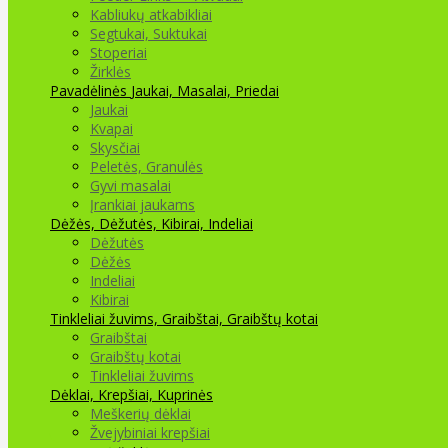
Kabliukų atkabikliai
Segtukai, Suktukai
Stoperiai
Žirklės
Pavadėlinės
Jaukai, Masalai, Priedai
Jaukai
Kvapai
Skysčiai
Peletės, Granulės
Gyvi masalai
Įrankiai jaukams
Dėžės, Dėžutės, Kibirai, Indeliai
Dėžutės
Dėžės
Indeliai
Kibirai
Tinkleliai žuvims, Graibštai, Graibštų kotai
Graibštai
Graibštų kotai
Tinkleliai žuvims
Dėklai, Krepšiai, Kuprinės
Meškerių dėklai
Žvejybiniai krepšiai