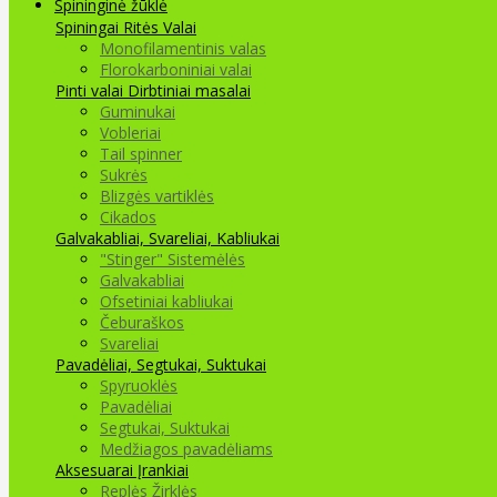
Spininginė žūklė
Spiningai
Ritės
Valai
Monofilamentinis valas
Florokarboniniai valai
Pinti valai
Dirbtiniai masalai
Guminukai
Vobleriai
Tail spinner
Sukrės
Blizgės vartiklės
Cikados
Galvakabliai, Svareliai, Kabliukai
"Stinger" Sistemėlės
Galvakabliai
Ofsetiniai kabliukai
Čeburaškos
Svareliai
Pavadėliai, Segtukai, Suktukai
Spyruoklės
Pavadėliai
Segtukai, Suktukai
Medžiagos pavadėliams
Aksesuarai Įrankiai
Replės Žirklės