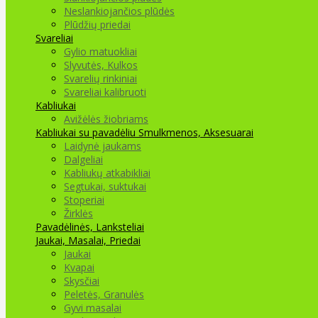
Neslankiojančios plūdės
Plūdžių priedai
Svareliai
Gylio matuokliai
Slyvutės, Kulkos
Svarelių rinkiniai
Svareliai kalibruoti
Kabliukai
Avižėlės žiobriams
Kabliukai su pavadėliu
Smulkmenos, Aksesuarai
Laidynė jaukams
Dalgeliai
Kabliukų atkabikliai
Segtukai, suktukai
Stoperiai
Žirklės
Pavadėlinės, Lanksteliai
Jaukai, Masalai, Priedai
Jaukai
Kvapai
Skysčiai
Peletės, Granulės
Gyvi masalai