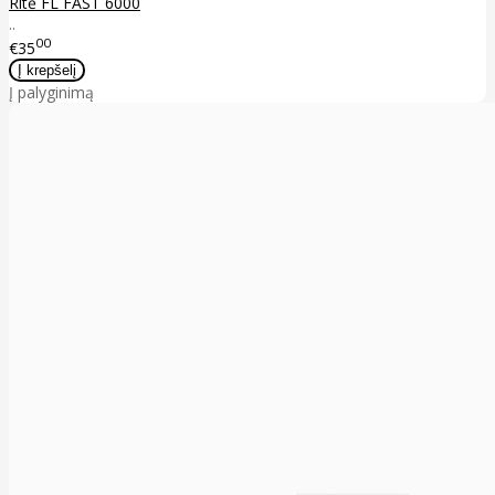
Ritė FL FAST 6000
..
00
€35
Į palyginimą