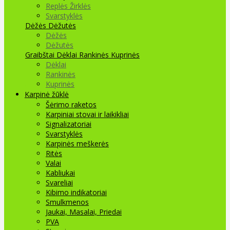
Replės Žirklės
Svarstyklės
Dėžės Dėžutės
Dėžės
Dėžutės
Graibštai
Dėklai Rankinės Kuprinės
Dėklai
Rankinės
Kuprinės
Karpinė žūklė
Šėrimo raketos
Karpiniai stovai ir laikikliai
Signalizatoriai
Svarstyklės
Karpinės meškerės
Ritės
Valai
Kabliukai
Svareliai
Kibimo indikatoriai
Smulkmenos
Jaukai, Masalai, Priedai
PVA