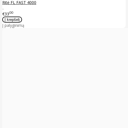
Ritė FL FAST 4000
..
00
€33
Į palyginimą