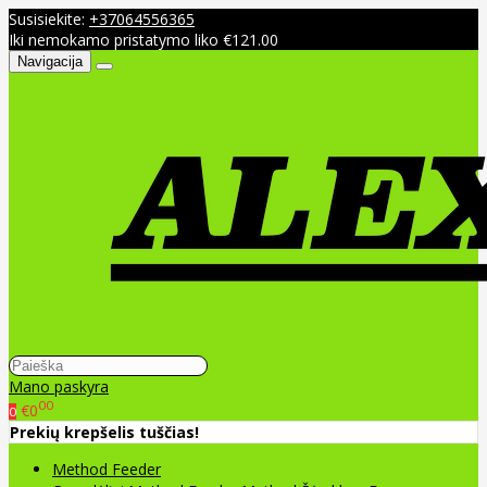
Susisiekite:
+37064556365
Iki nemokamo pristatymo liko €121.00
Navigacija
Mano paskyra
00
€0
0
Prekių krepšelis tuščias!
Method Feeder