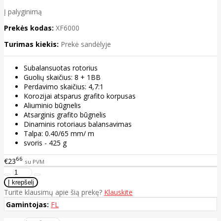
Į palyginimą
Prekės kodas:
XF6000
Turimas kiekis:
Prekė sandėlyje
Subalansuotas rotorius
Guolių skaičius: 8 + 1BB
Perdavimo skaičius: 4,7:1
Korozijai atsparus grafito korpusas
Aliuminio būgnelis
Atsarginis grafito būgnelis
Dinaminis rotoriaus balansavimas
Talpa: 0.40/65 mm/ m
svoris - 425 g
66
€23
su PVM
Turite klausimų apie šią prekę?
Klauskite
Gamintojas:
FL