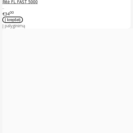
Ritė FL FAST 5000
..
00
€34
Į palyginimą