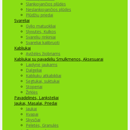
Slankiojančios plūdės
Neslankiojančios plūdės
Plūdžių priedai
Svareliai
Gylio matuokliai
Slyvutės, Kulkos
Svarelių rinkiniai
Svareliai kalibruoti
Kabliukai
Avižėlės žiobriams
Kabliukai su pavadėliu
Smulkmenos, Aksesuarai
Laidynė jaukams
Dalgeliai
Kabliukų atkabikliai
Segtukai, suktukai
Stoperiai
Žirklės
Pavadėlinės, Lanksteliai
Jaukai, Masalai, Priedai
Jaukai
Kvapai
Skysčiai
Peletės, Granulės