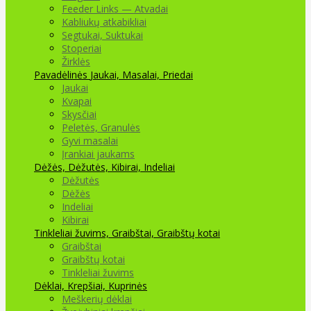
Feeder Links — Atvadai
Kabliukų atkabikliai
Segtukai, Suktukai
Stoperiai
Žirklės
Pavadėlinės
Jaukai, Masalai, Priedai
Jaukai
Kvapai
Skysčiai
Peletės, Granulės
Gyvi masalai
Įrankiai jaukams
Dėžės, Dėžutės, Kibirai, Indeliai
Dėžutės
Dėžės
Indeliai
Kibirai
Tinkleliai žuvims, Graibštai, Graibštų kotai
Graibštai
Graibštų kotai
Tinkleliai žuvims
Dėklai, Krepšiai, Kuprinės
Meškerių dėklai