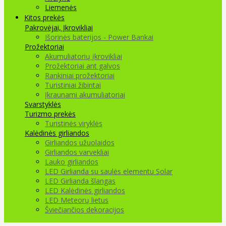
Liemenės
Kitos prekės
Pakrovėjai, Įkrovikliai
Išorinės baterijos - Power Bankai
Prožektoriai
Akumuliatorių įkrovikliai
Prožektoriai ant galvos
Rankiniai prožektoriai
Turistiniai žibintai
Įkraunami akumuliatoriai
Svarstyklės
Turizmo prekės
Turistinės viryklės
Kalėdinės girliandos
Girliandos užuolaidos
Girliandos varvekliai
Lauko girliandos
LED Girlianda su saulės elementu Solar
LED Girlianda šlangas
LED Kalėdinės girliandos
LED Meteorų lietus
Šviečiančios dekoracijos