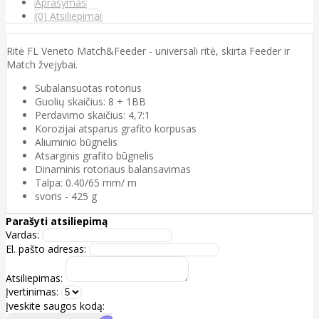
Aprašymas
(0) Atsiliepimai
Ritė FL Veneto Match&Feeder - universali ritė, skirta Feeder ir
Match žvejybai.
Subalansuotas rotorius
Guolių skaičius: 8 + 1BB
Perdavimo skaičius: 4,7:1
Korozijai atsparus grafito korpusas
Aliuminio būgnelis
Atsarginis grafito būgnelis
Dinaminis rotoriaus balansavimas
Talpa: 0.40/65 mm/ m
svoris - 425 g
Parašyti atsiliepimą
Vardas:
El. pašto adresas:
Atsiliepimas:
Įvertinimas:
Įveskite saugos kodą: