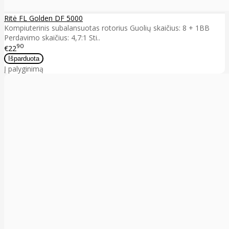
Ritė FL Golden DF 5000
Kompiuterinis subalansuotas rotorius Guolių skaičius: 8 + 1BB
Perdavimo skaičius: 4,7:1 Sti..
90
€22
Į palyginimą