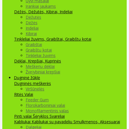
Gyvi masalai
Įrankiai jaukams
Dėžės, Dėžutės, Kibirai, Indeliai
Dėžutės
Dėžės
Indeliai
Kibirai
Tinkleliai žuvims, Graibštai, Graibštų kotai
Graibštai
Graibštų kotai
Tinkleliai žuvims
Dėklai, Krepšiai, Kuprinės
Meškerių dėklai
Žvejybiniai krepšiai
Dugninė žūklė
Dugninės meškerės
Viršūnėlės
Ritės
Valai
Feeder Gum
Florokarboniniai valai
Monofilamentinis valas
Pinti valai
Šėryklos
Svareliai
Kabliukai
Kabliukai su pavadėliu
Smulkmenos, Aksesuarai
Dalgeliai