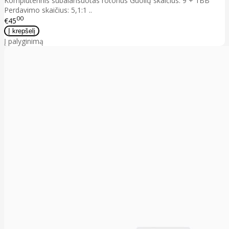
Kompiuterinis subalansuotas rotorius Guolių skaičius: 9 + 1BB
Perdavimo skaičius: 5,1:1 ..
00
€45
Į palyginimą