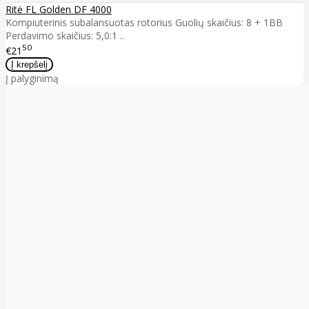
Ritė FL Golden DF 4000
Kompiuterinis subalansuotas rotorius Guolių skaičius: 8 + 1BB
Perdavimo skaičius: 5,0:1 ..
50
€21
Į palyginimą