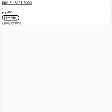
Ritė FL FAST 3000
..
00
€32
Į palyginimą