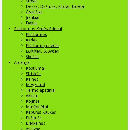
Stovai
Dėžės, Dėžutės, Kibirai, Indeliai
Graibštai
Įrankiai
Dėklai
Platformos Kėdės Priedai
Platformos
Kėdės
Platformų priedai
Laikikliai, Stoveliai
Skėčiai
Apranga
Kostiumai
Striukės
Kelnės
Megztiniai
Termo apatiniai
Akiniai
Kojinės
Marškinėliai
Kepurės Kaukės
Pirštinės
Bridkelnės
Avalynė