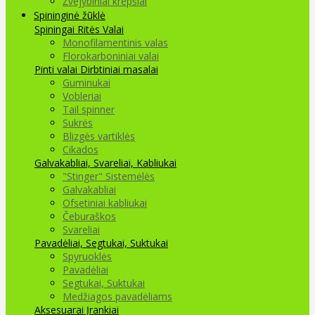
Žvejybiniai krepšiai
Spininginė žūklė
Spiningai
Ritės
Valai
Monofilamentinis valas
Florokarboniniai valai
Pinti valai
Dirbtiniai masalai
Guminukai
Vobleriai
Tail spinner
Sukrės
Blizgės vartiklės
Cikados
Galvakabliai, Svareliai, Kabliukai
"Stinger" Sistemėlės
Galvakabliai
Ofsetiniai kabliukai
Čeburaškos
Svareliai
Pavadėliai, Segtukai, Suktukai
Spyruoklės
Pavadėliai
Segtukai, Suktukai
Medžiagos pavadėliams
Aksesuarai Įrankiai