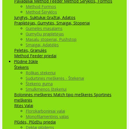
Pavadėliai Method Feeder
Method Šėryklos, Formos
Method Formos
Method Šėryklos
Jungtys, Suktukai
Grąžtai, Adatos
Praplėtėjas, Gumytės, Smaigai, Stoperiai
Gumelės masalams
Gumyčių prapletėjas
Masalų stoperiai, Pushstop
Smaigai, Adatėlės
Peletės, Granulės
Method Feeder priedai
Plūdinė žūklė
Štekeris
Rolikas stekeriui
Sudurtinės meškerės - Štekeriai
Štekerio guma
Smulkmenos štekeriui
Boloninės meškerės
Match tipo meškerės
Sportinės
meškerės
Ritės
Valai
Florokarboniniai valai
Monofilamentinis valas
Plūdės, Plūdžių priedai
Dėklai plūdėms