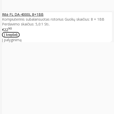
Ritė FL DA-4000L 8+1BB
Kompiuterinis subalansuotas rotorius Guolių skaičius: 8 + 1BB
Perdavimo skaičius: 5,0:1 Sti..
90
€22
Į palyginimą