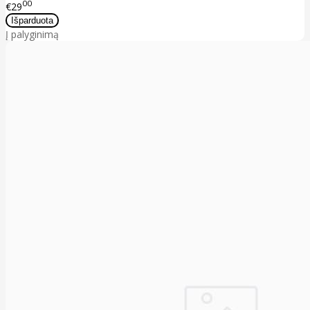
00
€29
Į palyginimą