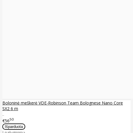
Boloninė meškerė VDE-Robinson Team Bolognese Nano Core
SX2 6 m
..
50
€56
Į palyginimą