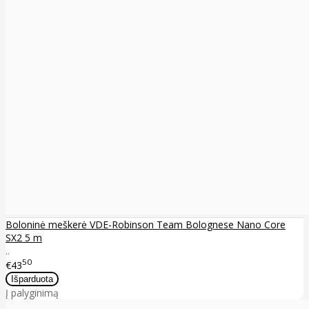
Boloninė meškerė VDE-Robinson Team Bolognese Nano Core
SX2 5 m
..
50
€43
Į palyginimą