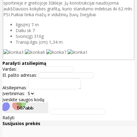
sportinėje ir greitojoje žūklėje. Jų konstrukcijai naudojoma
aukščiausios kokybės grafitą, kurio standumo indeksas iki 62 mln.
PSI.Puikiai tinka mažų ir vidutinių žuvų žvejybai.
Ilgis(m) 7 m
Daliu sk 7
Svoris(g) 310g
Transp.ilgis (cm) 1,34 m
Parašyti atsiliepimą
Vardas:
El. pašto adresas:
Atsiliepimas:
Įvertinimas:
Įveskite saugos kodą:
Rašyti
Susijusios prekės