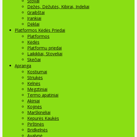
Stovai
Dėžės, Dėžutės, Kibirai, Indeliai
Graibštai
Įrankiai
Dėklai
Platformos Kėdės Priedai
Platformos
Kėdės
Platformų priedai
Laikikliai, Stoveliai
Skėčiai
Apranga
Kostiumai
Striukės
Kelnės
Megztiniai
Termo apatiniai
Akiniai
Kojinės
Marškinėliai
Kepurės Kaukės
Pirštinės
Bridkelnės
Avalynė