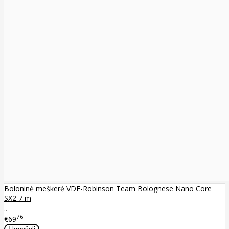
Boloninė meškerė VDE-Robinson Team Bolognese Nano Core
SX2 7 m
..
76
€69