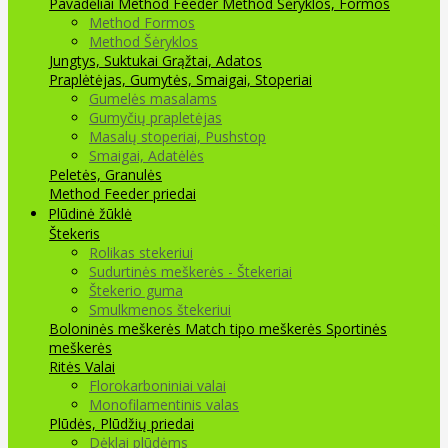
Pavadėliai Method Feeder
Method Šėryklos, Formos
Method Formos
Method Šėryklos
Jungtys, Suktukai
Grąžtai, Adatos
Praplėtėjas, Gumytės, Smaigai, Stoperiai
Gumelės masalams
Gumyčių prapletėjas
Masalų stoperiai, Pushstop
Smaigai, Adatėlės
Peletės, Granulės
Method Feeder priedai
Plūdinė žūklė
Štekeris
Rolikas stekeriui
Sudurtinės meškerės - Štekeriai
Štekerio guma
Smulkmenos štekeriui
Boloninės meškerės
Match tipo meškerės
Sportinės
meškerės
Ritės
Valai
Florokarboniniai valai
Monofilamentinis valas
Plūdės, Plūdžių priedai
Dėklai plūdėms