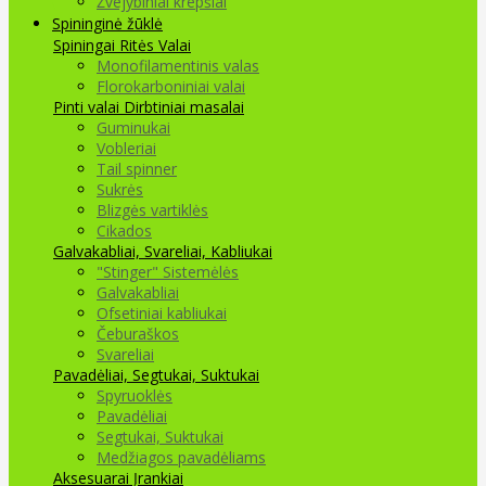
Žvejybiniai krepšiai
Spininginė žūklė
Spiningai
Ritės
Valai
Monofilamentinis valas
Florokarboniniai valai
Pinti valai
Dirbtiniai masalai
Guminukai
Vobleriai
Tail spinner
Sukrės
Blizgės vartiklės
Cikados
Galvakabliai, Svareliai, Kabliukai
"Stinger" Sistemėlės
Galvakabliai
Ofsetiniai kabliukai
Čeburaškos
Svareliai
Pavadėliai, Segtukai, Suktukai
Spyruoklės
Pavadėliai
Segtukai, Suktukai
Medžiagos pavadėliams
Aksesuarai Įrankiai