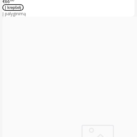
€66
Į palyginimą