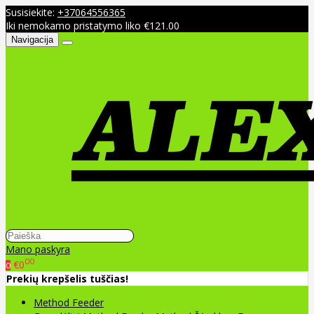
Susisiekite:
+37064556365
Iki nemokamo pristatymo liko €121.00
Navigacija
Mano paskyra
00
€0
0
Prekių krepšelis tuščias!
Method Feeder