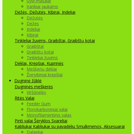
Gyvi masalai
Įrankiai jaukams
Dėžės, Dėžutės, Kibirai, Indeliai
Dėžutės
Dėžės
Indeliai
Kibirai
Tinkleliai žuvims, Graibštai, Graibštų kotai
Graibštai
Graibštų kotai
Tinkleliai žuvims
Dėklai, Krepšiai, Kuprinės
Meškerių dėklai
Žvejybiniai krepšiai
Dugninė žūklė
Dugninės meškerės
Viršūnėlės
Ritės
Valai
Feeder Gum
Florokarboniniai valai
Monofilamentinis valas
Pinti valai
Šėryklos
Svareliai
Kabliukai
Kabliukai su pavadėliu
Smulkmenos, Aksesuarai
Dalgeliai