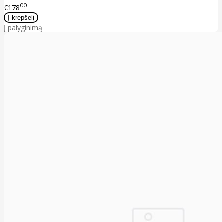
00
€178
Į palyginimą