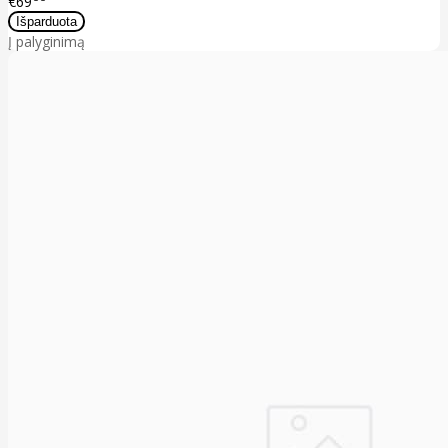
€69
Į palyginimą