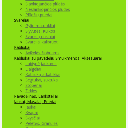
Slankiojančios plūdės
Neslankiojančios plūdės
Plūdžių priedai
Svareliai
Gylio matuokliai
Slyvutės, Kulkos
Svarelių rinkiniai
Svareliai kalibruoti
Kabliukai
Avižėlės žiobriams
Kabliukai su pavadėliu
Smulkmenos, Aksesuarai
Laidynė jaukams
Dalgeliai
Kabliukų atkabikliai
Segtukai, suktukai
Stoperiai
Žirklės
Pavadėlinės, Lanksteliai
Jaukai, Masalai, Priedai
Jaukai
Kvapai
Skysčiai
Peletės, Granulės