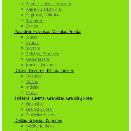
Feeder Links — Atvadai
Kabliukų atkabikliai
Segtukai, Suktukai
Stoperiai
Žirklės
Pavadėlinės
Jaukai, Masalai, Priedai
Jaukai
Kvapai
Skysčiai
Peletės, Granulės
Gyvi masalai
Įrankiai jaukams
Dėžės, Dėžutės, Kibirai, Indeliai
Dėžutės
Dėžės
Indeliai
Kibirai
Tinkleliai žuvims, Graibštai, Graibštų kotai
Graibštai
Graibštų kotai
Tinkleliai žuvims
Dėklai, Krepšiai, Kuprinės
Meškerių dėklai