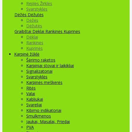
Replės Žirklės
Svarstyklės
Dėžės Dėžutės
Dėžės
Dėžutės
Graibštai
Dėklai Rankinės Kuprinės
Dėklai
Rankinės
Kuprinės
Karpinė žūklė
Šėrimo raketos
Karpiniai stovai ir laikikliai
Signalizatoriai
Svarstyklės
Karpinės meškerės
Ritės
Valai
Kabliukai
Svareliai
Kibimo indikatoriai
Smulkmenos
Jaukai, Masalai, Priedai
PVA