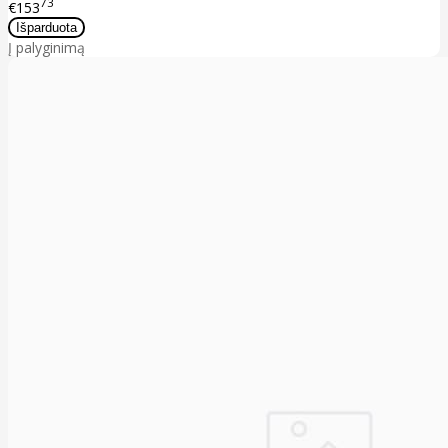
73
€153
Į palyginimą