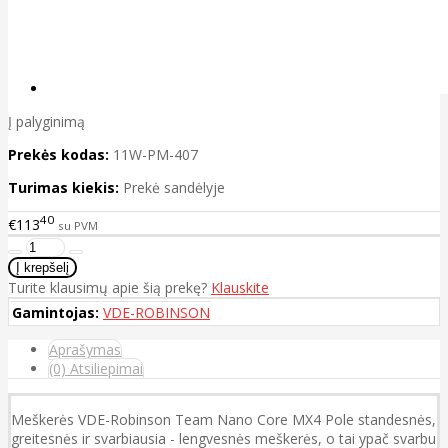
Į palyginimą
Prekės kodas:
11W-PM-407
Turimas kiekis:
Prekė sandėlyje
40
€113
su PVM
Turite klausimų apie šią prekę?
Klauskite
Gamintojas:
VDE-ROBINSON
Aprašymas
(0) Atsiliepimai
Meškerės VDE-Robinson Team Nano Core MX4 Pole standesnės,
greitesnės ir svarbiausia - lengvesnės meškerės, o tai ypač svarbu