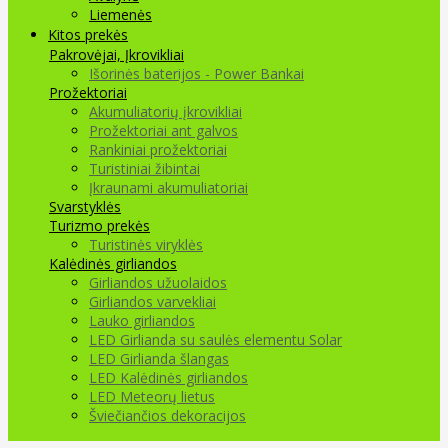
Liemenės
Kitos prekės
Pakrovėjai, Įkrovikliai
Išorinės baterijos - Power Bankai
Prožektoriai
Akumuliatorių įkrovikliai
Prožektoriai ant galvos
Rankiniai prožektoriai
Turistiniai žibintai
Įkraunami akumuliatoriai
Svarstyklės
Turizmo prekės
Turistinės viryklės
Kalėdinės girliandos
Girliandos užuolaidos
Girliandos varvekliai
Lauko girliandos
LED Girlianda su saulės elementu Solar
LED Girlianda šlangas
LED Kalėdinės girliandos
LED Meteorų lietus
Šviečiančios dekoracijos