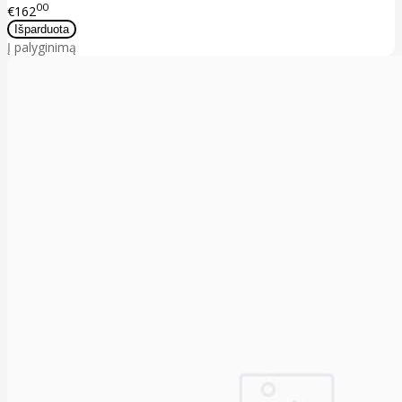
00
€162
Į palyginimą