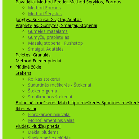
Pavadėliai Method Feeder
Method Šėryklos, Formos
Method Formos
Method Šėryklos
Jungtys, Suktukai
Grąžtai, Adatos
Praplėtėjas, Gumytės, Smaigai, Stoperiai
Gumelės masalams
Gumyčių prapletėjas
Masalų stoperiai, Pushstop
Smaigai, Adatėlės
Peletės, Granulės
Method Feeder priedai
Plūdinė žūklė
Štekeris
Rolikas stekeriui
Sudurtinės meškerės - Štekeriai
Štekerio guma
Smulkmenos štekeriui
Boloninės meškerės
Match tipo meškerės
Sportinės meškerė
Ritės
Valai
Florokarboniniai valai
Monofilamentinis valas
Plūdės, Plūdžių priedai
Dėklai plūdėms
Slankiojančios plūdės