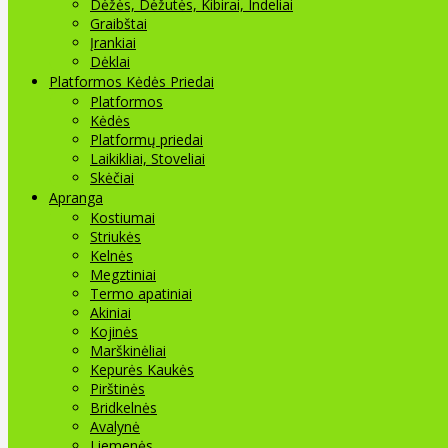
Dėžės, Dėžutės, Kibirai, Indeliai
Graibštai
Įrankiai
Dėklai
Platformos Kėdės Priedai
Platformos
Kėdės
Platformų priedai
Laikikliai, Stoveliai
Skėčiai
Apranga
Kostiumai
Striukės
Kelnės
Megztiniai
Termo apatiniai
Akiniai
Kojinės
Marškinėliai
Kepurės Kaukės
Pirštinės
Bridkelnės
Avalynė
Liemenės