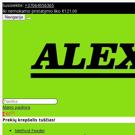
Susisiekite:
+37064556365
Iki nemokamo pristatymo liko €121.00
Navigacija
Mano paskyra
00
€0
0
Prekių krepšelis tuščias!
Method Feeder