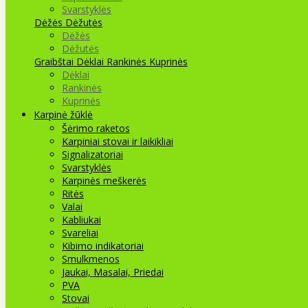
Svarstyklės
Dėžės Dėžutės
Dėžės
Dėžutės
Graibštai
Dėklai Rankinės Kuprinės
Dėklai
Rankinės
Kuprinės
Karpinė žūklė
Šėrimo raketos
Karpiniai stovai ir laikikliai
Signalizatoriai
Svarstyklės
Karpinės meškerės
Ritės
Valai
Kabliukai
Svareliai
Kibimo indikatoriai
Smulkmenos
Jaukai, Masalai, Priedai
PVA
Stovai