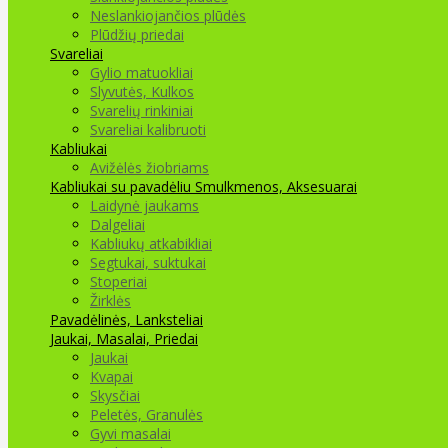
Neslankiojančios plūdės
Plūdžių priedai
Svareliai
Gylio matuokliai
Slyvutės, Kulkos
Svarelių rinkiniai
Svareliai kalibruoti
Kabliukai
Avižėlės žiobriams
Kabliukai su pavadėliu
Smulkmenos, Aksesuarai
Laidynė jaukams
Dalgeliai
Kabliukų atkabikliai
Segtukai, suktukai
Stoperiai
Žirklės
Pavadėlinės, Lanksteliai
Jaukai, Masalai, Priedai
Jaukai
Kvapai
Skysčiai
Peletės, Granulės
Gyvi masalai