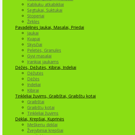
Kabliukų atkabikliai
Segtukai, Suktukai
Stoperiai
Žirklės
Pavadėlinės
Jaukai, Masalai, Priedai
Jaukai
Kvapai
Skysčiai
Peletės, Granulės
Gyvi masalai
Įrankiai jaukams
Dėžės, Dėžutės, Kibirai, Indeliai
Dėžutės
Dėžės
Indeliai
Kibirai
Tinkleliai žuvims, Graibštai, Graibštų kotai
Graibštai
Graibštų kotai
Tinkleliai žuvims
Dėklai, Krepšiai, Kuprinės
Meškerių dėklai
Žvejybiniai krepšiai