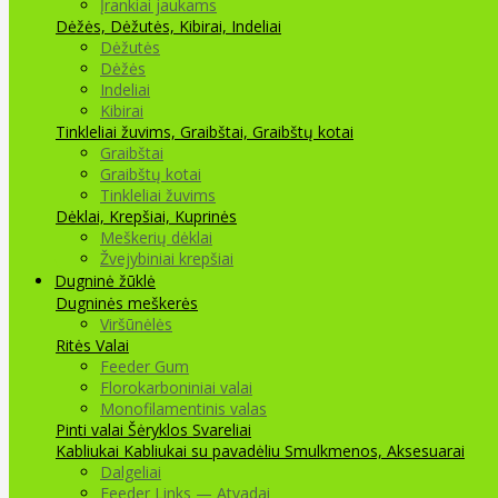
Įrankiai jaukams
Dėžės, Dėžutės, Kibirai, Indeliai
Dėžutės
Dėžės
Indeliai
Kibirai
Tinkleliai žuvims, Graibštai, Graibštų kotai
Graibštai
Graibštų kotai
Tinkleliai žuvims
Dėklai, Krepšiai, Kuprinės
Meškerių dėklai
Žvejybiniai krepšiai
Dugninė žūklė
Dugninės meškerės
Viršūnėlės
Ritės
Valai
Feeder Gum
Florokarboniniai valai
Monofilamentinis valas
Pinti valai
Šėryklos
Svareliai
Kabliukai
Kabliukai su pavadėliu
Smulkmenos, Aksesuarai
Dalgeliai
Feeder Links — Atvadai