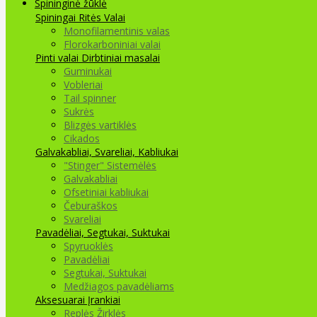
Spininginė žūklė
Spiningai
Ritės
Valai
Monofilamentinis valas
Florokarboniniai valai
Pinti valai
Dirbtiniai masalai
Guminukai
Vobleriai
Tail spinner
Sukrės
Blizgės vartiklės
Cikados
Galvakabliai, Svareliai, Kabliukai
"Stinger" Sistemėlės
Galvakabliai
Ofsetiniai kabliukai
Čeburaškos
Svareliai
Pavadėliai, Segtukai, Suktukai
Spyruoklės
Pavadėliai
Segtukai, Suktukai
Medžiagos pavadėliams
Aksesuarai Įrankiai
Replės Žirklės