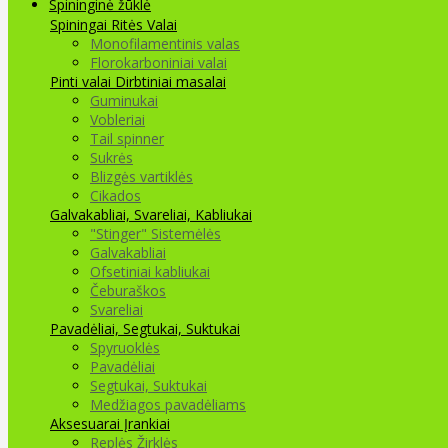
Spininginė žūklė
Spiningai
Ritės
Valai
Monofilamentinis valas
Florokarboniniai valai
Pinti valai
Dirbtiniai masalai
Guminukai
Vobleriai
Tail spinner
Sukrės
Blizgės vartiklės
Cikados
Galvakabliai, Svareliai, Kabliukai
"Stinger" Sistemėlės
Galvakabliai
Ofsetiniai kabliukai
Čeburaškos
Svareliai
Pavadėliai, Segtukai, Suktukai
Spyruoklės
Pavadėliai
Segtukai, Suktukai
Medžiagos pavadėliams
Aksesuarai Įrankiai
Replės Žirklės