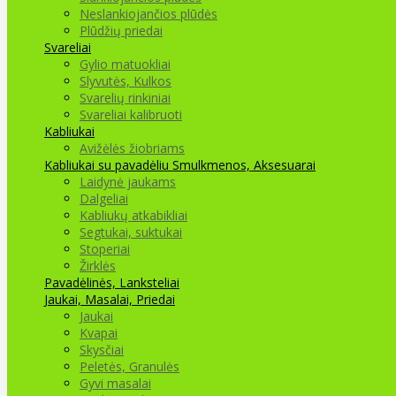
Neslankiojančios plūdės
Plūdžių priedai
Svareliai
Gylio matuokliai
Slyvutės, Kulkos
Svarelių rinkiniai
Svareliai kalibruoti
Kabliukai
Avižėlės žiobriams
Kabliukai su pavadėliu
Smulkmenos, Aksesuarai
Laidynė jaukams
Dalgeliai
Kabliukų atkabikliai
Segtukai, suktukai
Stoperiai
Žirklės
Pavadėlinės, Lanksteliai
Jaukai, Masalai, Priedai
Jaukai
Kvapai
Skysčiai
Peletės, Granulės
Gyvi masalai