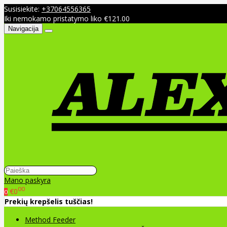
Susisiekite:
+37064556365
Iki nemokamo pristatymo liko €121.00
Navigacija
Mano paskyra
00
€0
0
Prekių krepšelis tuščias!
Method Feeder