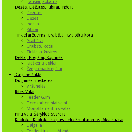
Įrankiai jaukams
Dėžės, Dėžutės, Kibirai, Indeliai
Dėžutės
Dėžės
Indeliai
Kibirai
Tinkleliai žuvims, Graibštai, Graibštų kotai
Graibštai
Graibštų kotai
Tinkleliai žuvims
Dėklai, Krepšiai, Kuprinės
Meškerių dėklai
Žvejybiniai krepšiai
Dugninė žūklė
Dugninės meškerės
Viršūnėlės
Ritės
Valai
Feeder Gum
Florokarboniniai valai
Monofilamentinis valas
Pinti valai
Šėryklos
Svareliai
Kabliukai
Kabliukai su pavadėliu
Smulkmenos, Aksesuarai
Dalgeliai
Feeder Links — Atvadai