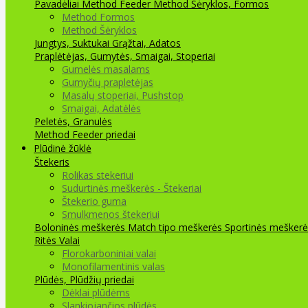
Pavadėliai Method Feeder
Method Šėryklos, Formos
Method Formos
Method Šėryklos
Jungtys, Suktukai
Grąžtai, Adatos
Praplėtėjas, Gumytės, Smaigai, Stoperiai
Gumelės masalams
Gumyčių prapletėjas
Masalų stoperiai, Pushstop
Smaigai, Adatėlės
Peletės, Granulės
Method Feeder priedai
Plūdinė žūklė
Štekeris
Rolikas stekeriui
Sudurtinės meškerės - Štekeriai
Štekerio guma
Smulkmenos štekeriui
Boloninės meškerės
Match tipo meškerės
Sportinės meškerė
Ritės
Valai
Florokarboniniai valai
Monofilamentinis valas
Plūdės, Plūdžių priedai
Dėklai plūdėms
Slankiojančios plūdės