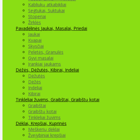
Kabliukų atkabikliai
Segtukai, Suktukai
Stoperiai
Žirklės
Pavadėlinės
Jaukai, Masalai, Priedai
Jaukai
Kvapai
Skysčiai
Peletės, Granulės
Gyvi masalai
Įrankiai jaukams
Dėžės, Dėžutės, Kibirai, Indeliai
Dėžutės
Dėžės
Indeliai
Kibirai
Tinkleliai žuvims, Graibštai, Graibštų kotai
Graibštai
Graibštų kotai
Tinkleliai žuvims
Dėklai, Krepšiai, Kuprinės
Meškerių dėklai
Žvejybiniai krepšiai