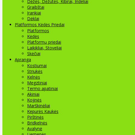
Dėžės, Dėžutės, Kibirai, Indeliai
Graibštai
Įrankiai
Dėklai
Platformos Kėdės Priedai
Platformos
Kėdės
Platformų priedai
Laikikliai, Stoveliai
Skėčiai
Apranga
Kostiumai
Striukės
Kelnės
Megztiniai
Termo apatiniai
Akiniai
Kojinės
Marškinėliai
Kepurės Kaukės
Pirštinės
Bridkelnės
Avalynė
Liemenės