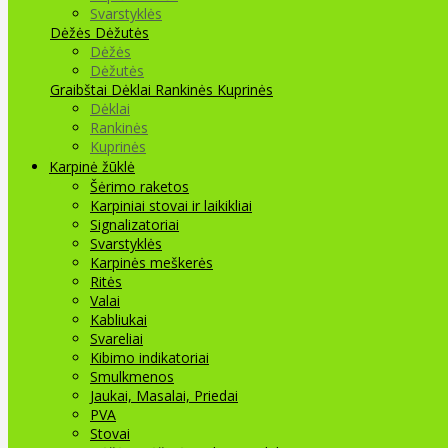
Svarstyklės
Dėžės Dėžutės
Dėžės
Dėžutės
Graibštai
Dėklai Rankinės Kuprinės
Dėklai
Rankinės
Kuprinės
Karpinė žūklė
Šėrimo raketos
Karpiniai stovai ir laikikliai
Signalizatoriai
Svarstyklės
Karpinės meškerės
Ritės
Valai
Kabliukai
Svareliai
Kibimo indikatoriai
Smulkmenos
Jaukai, Masalai, Priedai
PVA
Stovai