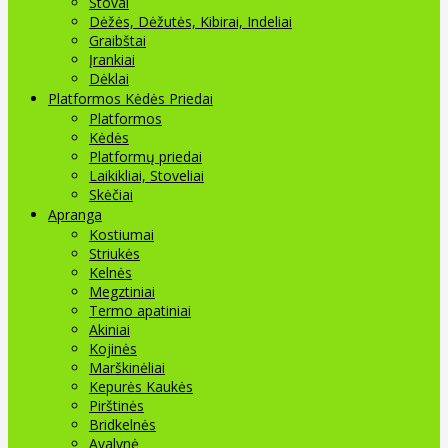
Stovai
Dėžės, Dėžutės, Kibirai, Indeliai
Graibštai
Įrankiai
Dėklai
Platformos Kėdės Priedai
Platformos
Kėdės
Platformų priedai
Laikikliai, Stoveliai
Skėčiai
Apranga
Kostiumai
Striukės
Kelnės
Megztiniai
Termo apatiniai
Akiniai
Kojinės
Marškinėliai
Kepurės Kaukės
Pirštinės
Bridkelnės
Avalynė