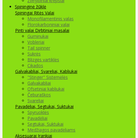
Žvejybiniai krepšiai
Spininginė žūklė
Spiningai
Ritės
Valai
Monofilamentinis valas
Florokarboniniai valai
Pinti valai
Dirbtiniai masalai
Guminukai
Vobleriai
Tail spinner
Sukrės
Blizgės vartiklės
Cikados
Galvakabliai, Svareliai, Kabliukai
"Stinger" Sistemėlės
Galvakabliai
Ofsetiniai kabliukai
Čeburaškos
Svareliai
Pavadėliai, Segtukai, Suktukai
Spyruoklės
Pavadėliai
Segtukai, Suktukai
Medžiagos pavadėliams
Aksesuarai Įrankiai