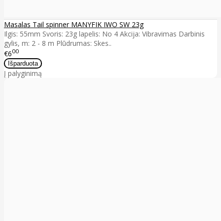
Masalas Tail spinner MANYFIK IWO SW 23g
Ilgis: 55mm Svoris: 23g lapelis: No 4 Akcija: Vibravimas Darbinis
gylis, m: 2 - 8 m Plūdrumas: Skes..
00
€6
Į palyginimą