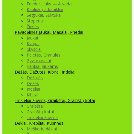
Feeder Links — Atvadai
Kabliukų atkabikliai
Segtukai, Suktukai
Stoperiai
Žirklės
Pavadėlinės
Jaukai, Masalai, Priedai
Jaukai
Kvapai
Skysčiai
Peletės, Granulės
Gyvi masalai
Įrankiai jaukams
Dėžės, Dėžutės, Kibirai, Indeliai
Dėžutės
Dėžės
Indeliai
Kibirai
Tinkleliai žuvims, Graibštai, Graibštų kotai
Graibštai
Graibštų kotai
Tinkleliai žuvims
Dėklai, Krepšiai, Kuprinės
Meškerių dėklai