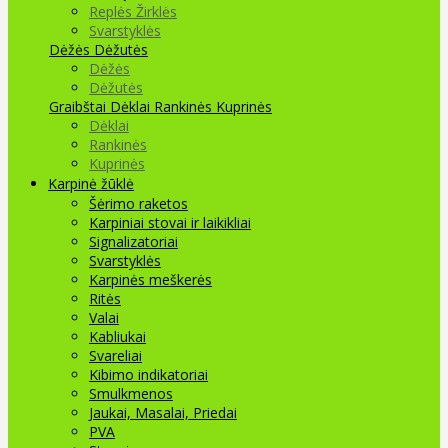
Replės Žirklės
Svarstyklės
Dėžės Dėžutės
Dėžės
Dėžutės
Graibštai
Dėklai Rankinės Kuprinės
Dėklai
Rankinės
Kuprinės
Karpinė žūklė
Šėrimo raketos
Karpiniai stovai ir laikikliai
Signalizatoriai
Svarstyklės
Karpinės meškerės
Ritės
Valai
Kabliukai
Svareliai
Kibimo indikatoriai
Smulkmenos
Jaukai, Masalai, Priedai
PVA