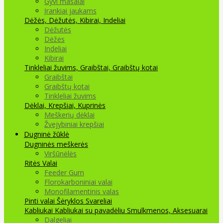
Gyvi masalai
Įrankiai jaukams
Dėžės, Dėžutės, Kibirai, Indeliai
Dėžutės
Dėžės
Indeliai
Kibirai
Tinkleliai žuvims, Graibštai, Graibštų kotai
Graibštai
Graibštų kotai
Tinkleliai žuvims
Dėklai, Krepšiai, Kuprinės
Meškerių dėklai
Žvejybiniai krepšiai
Dugninė žūklė
Dugninės meškerės
Viršūnėlės
Ritės
Valai
Feeder Gum
Florokarboniniai valai
Monofilamentinis valas
Pinti valai
Šėryklos
Svareliai
Kabliukai
Kabliukai su pavadėliu
Smulkmenos, Aksesuarai
Dalgeliai