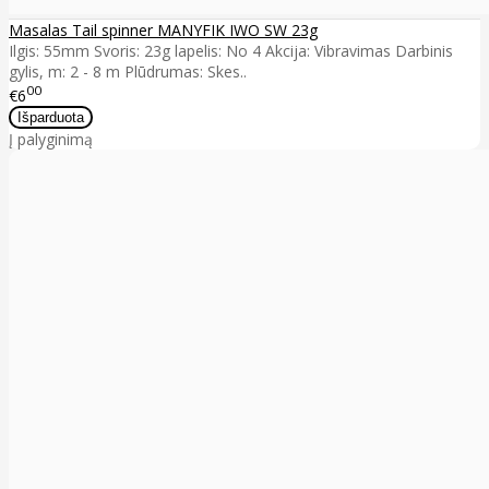
Masalas Tail spinner MANYFIK IWO SW 23g
Ilgis: 55mm Svoris: 23g lapelis: No 4 Akcija: Vibravimas Darbinis
gylis, m: 2 - 8 m Plūdrumas: Skes..
00
€6
Į palyginimą