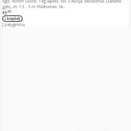
Ilgis: 45mm Svoris: 14g lapelis: No 3 Akcija: Vibravimas Darbinis
gylis, m: 1.5 - 3 m Plūdrumas: Sk..
30
€5
Į palyginimą