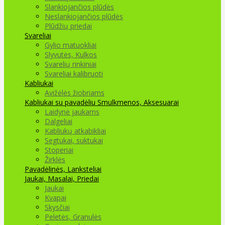
Slankiojančios plūdės
Neslankiojančios plūdės
Plūdžių priedai
Svareliai
Gylio matuokliai
Slyvutės, Kulkos
Svarelių rinkiniai
Svareliai kalibruoti
Kabliukai
Avižėlės žiobriams
Kabliukai su pavadėliu
Smulkmenos, Aksesuarai
Laidynė jaukams
Dalgeliai
Kabliukų atkabikliai
Segtukai, suktukai
Stoperiai
Žirklės
Pavadėlinės, Lanksteliai
Jaukai, Masalai, Priedai
Jaukai
Kvapai
Skysčiai
Peletės, Granulės