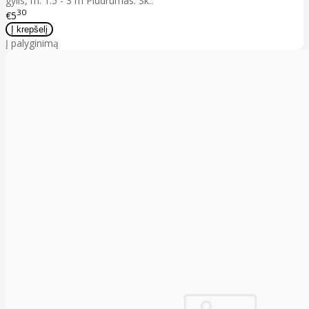
gylis, m: 1.5 - 3 m Plūdrumas: Sk..
30
€5
Į palyginimą