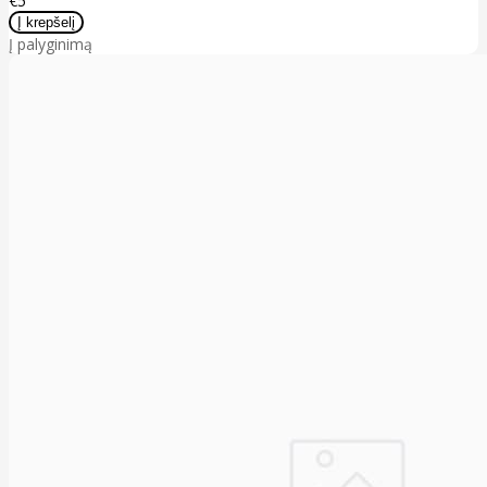
€5
Į palyginimą