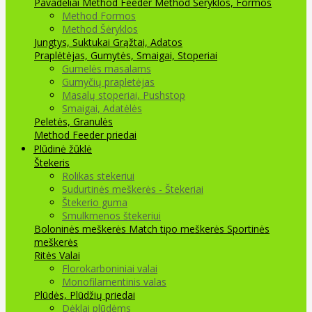
Pavadėliai Method Feeder
Method Šėryklos, Formos
Method Formos
Method Šėryklos
Jungtys, Suktukai
Grąžtai, Adatos
Praplėtėjas, Gumytės, Smaigai, Stoperiai
Gumelės masalams
Gumyčių prapletėjas
Masalų stoperiai, Pushstop
Smaigai, Adatėlės
Peletės, Granulės
Method Feeder priedai
Plūdinė žūklė
Štekeris
Rolikas stekeriui
Sudurtinės meškerės - Štekeriai
Štekerio guma
Smulkmenos štekeriui
Boloninės meškerės
Match tipo meškerės
Sportinės
meškerės
Ritės
Valai
Florokarboniniai valai
Monofilamentinis valas
Plūdės, Plūdžių priedai
Dėklai plūdėms