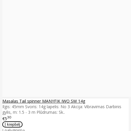
Masalas Tail spinner MANYFIK IWO SW 14g
Ilgis: 45mm Svoris: 14g lapelis: No 3 Akcija: Vibravimas Darbinis
gylis, m: 1.5 - 3 m Plūdrumas: Sk..
30
€5
Į palyginimą