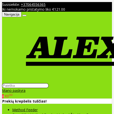
Susisiekite:
+37064556365
Iki nemokamo pristatymo liko €121.00
Navigacija
Mano paskyra
00
€0
0
Prekių krepšelis tuščias!
Method Feeder