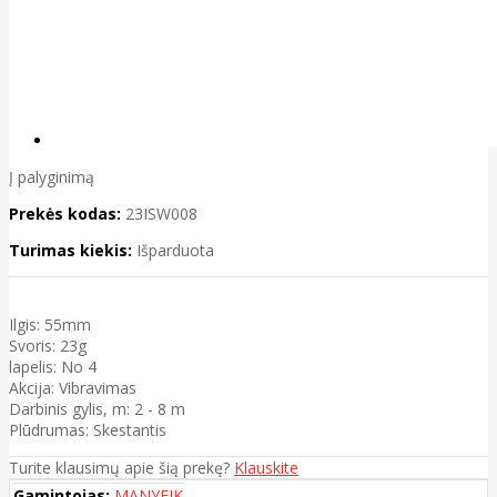
Į palyginimą
Prekės kodas:
23ISW008
Turimas kiekis:
Išparduota
Ilgis: 55mm
Svoris: 23g
lapelis: No 4
Akcija: Vibravimas
Darbinis gylis, m: 2 - 8 m
Plūdrumas: Skestantis
Turite klausimų apie šią prekę?
Klauskite
Gamintojas:
MANYFIK