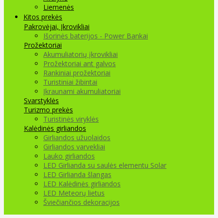
Liemenės
Kitos prekės
Pakrovėjai, Įkrovikliai
Išorinės baterijos - Power Bankai
Prožektoriai
Akumuliatorių įkrovikliai
Prožektoriai ant galvos
Rankiniai prožektoriai
Turistiniai žibintai
Įkraunami akumuliatoriai
Svarstyklės
Turizmo prekės
Turistinės viryklės
Kalėdinės girliandos
Girliandos užuolaidos
Girliandos varvekliai
Lauko girliandos
LED Girlianda su saulės elementu Solar
LED Girlianda šlangas
LED Kalėdinės girliandos
LED Meteorų lietus
Šviečiančios dekoracijos